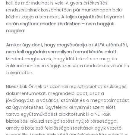
kell, és már indulhat is vele. A gyors értékesítési
rendszerünknek köszönhetően pár munkanapon belül
kézhez kapja a terméket.
A teljes ügyintézési folyamat
során segítünk minden kérdésben – nem hagyjuk
magára!
Amikor úgy dönt, hogy megvásárolja az ALFA utánfutót,
nem kell aggódnia semmilyen formai kérdés miatt.
Mindent megteszünk, hogy időt takarítson meg, és
zökkenőmentesen végigvezessük a rendelés és vásárlás
folyamatán.
Elkészítjük Önnek az azonnali regisztrációhoz szükséges
dokumentumokat, megrendelő lapot, azaz a
jóváhagyást, a vásárlási számlát és a meghatalmazást
az ügyintézéshez. Ügyfeleink kényelmét szem előtt
tartva együttműködést alakítottunk ki a NETRISK
biztosítási alkuszi szolgáltatást nyújtó társasággal,
amely a kötelező felelősségbiztosítások egyik vezető
szereplője. Minden érdeklődő ügyfelünknek közvetlenül a