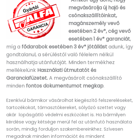
megvásárolja új hajó és
csónakszállítóinkat,
magánszemély vevő
esetében 2 év*, cég vevő
esetében 1 év* garanciát
,
míg a
fődarabok esetében 3 év* jótállást
adunk, így
gondtalanul, a sérüléstől való félelem nélkül
használhatja utánfutóját. Minden termékhez
mellékelünk
Használati útmutatót és
Garanciafüzetet.
A
megvásárolt csónakszállító
minden
fontos dokumentumot megkap
.
Ezenkívül bármikor vásárolhat kiegészítő felszereléseket,
tartozékokat, támasztókereket, sólyázó szettet vagy
akár lopásgátló védelmi eszközöket is. Ha bármilyen
kérdése vagy kétsége merül fel az utánfutó használata
során, mindig forduljon szakembereinkhez. Szívesen
megadnak minden információt és mindent