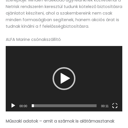
Netrisk rendszerén keresztül tudunk kötelező biztosításra
ajánlatot készíteni, ahol a szakembereink nem csak
minden formaságban segítenek, hanem akciós árat is
tudnak kínálni a f felelősségbiztosításra.
ALFA Marine csónakszállító
Videólejátszó
00:00
00:11
Műszaki adatok – amit a számok is alátámasztanak