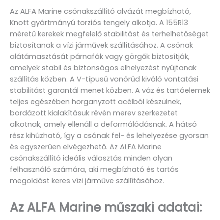
Az ALFA Marine csónakszállító alvázát megbízható,
Knott gyártmányú torziós tengely alkotja. A 155R13
méretű kerekek megfelelő stabilitást és terhelhetőséget
biztosítanak a vízi járművek szállításához. A csónak
alátámasztását párnafák vagy görgők biztosítják,
amelyek stabil és biztonságos elhelyezést nyújtanak
szállítás közben. A V-típusú vonórúd kiváló vontatási
stabilitást garantál menet közben. A váz és tartóelemek
teljes egészében horganyzott acélból készülnek,
bordázott kialakításuk révén merev szerkezetet
alkotnak, amely ellenáll a deformálódásnak. A hátsó
rész kihúzható, így a csónak fel- és lehelyezése gyorsan
és egyszerűen elvégezhető. Az ALFA Marine
csónakszállító ideális választás minden olyan
felhasználó számára, aki megbízható és tartós
megoldást keres vízi járműve szállításához.
Az ALFA Marine műszaki adatai: