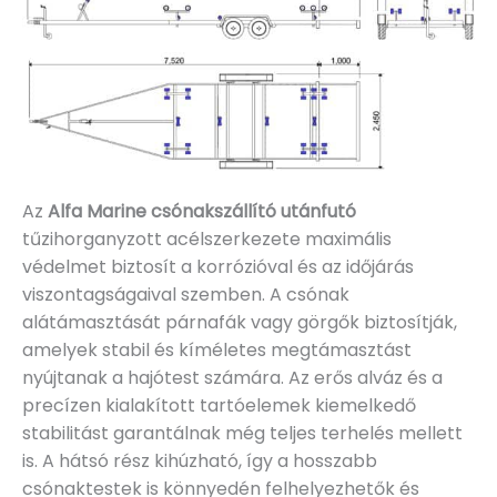
Az
Alfa Marine csónakszállító utánfutó
tűzihorganyzott acélszerkezete maximális
védelmet biztosít a korrózióval és az időjárás
viszontagságaival szemben. A csónak
alátámasztását párnafák vagy görgők biztosítják,
amelyek stabil és kíméletes megtámasztást
nyújtanak a hajótest számára. Az erős alváz és a
precízen kialakított tartóelemek kiemelkedő
stabilitást garantálnak még teljes terhelés mellett
is. A hátsó rész kihúzható, így a hosszabb
csónaktestek is könnyedén felhelyezhetők és