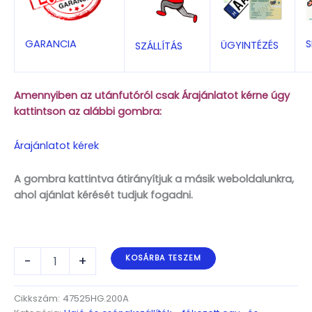
S
GARANCIA
ÜGYINTÉZÉS
SZÁLLÍTÁS
Amennyiben az utánfutóról csak Árajánlatot kérne úgy
kattintson az alábbi gombra:
Árajánlatot kérek
A gombra kattintva átirányítjuk a másik weboldalunkra,
ahol ajánlat kérését tudjuk fogadni.
ALFA-
-
+
KOSÁRBA TESZEM
T
Marine
47525HG.200A*
Cikkszám:
47525HG.200A
Kéttengelyes,