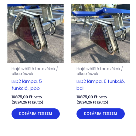
Hajószállító tartozékok /
Hajószállító tartozékok /
alkatrészek
alkatrészek
LED2 lámpa, 5
LED2 lámpa, 6 funkció,
funkció, jobb
bal
19875,00
Ft
19875,00
Ft
nettó
nettó
(
25241,25
Ft
bruttó)
(
25241,25
Ft
bruttó)
KOSÁRBA TESZEM
KOSÁRBA TESZEM