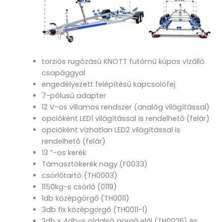
torziós rugózású KNOTT futómű kúpos vízálló
csapággyal
engedélyezett felépítésű kapcsolófej
7-pólusú adapter
12 V-os villamos rendszer (analóg világítással)
opcióként LED1 világítással is rendelhető (felár)
opcióként vízhatlan LED2 világítással is
rendelhető (felár)
13 ”-os kerék
Támasztókerék nagy (F0033)
csörlőtartó (TH0003)
1150kg-s csörlő (0119)
1db középgörgő (TH0011)
3db fix középgörgő (TH0011-1)
2db x 4db-s oldalsó görgő elől (TH0026) és