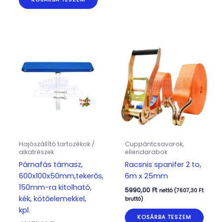
Hajószállító tartozékok /
Cuppántcsavarok,
alkatrészek
ellendarabok
Párnafás támasz,
Racsnis spanifer 2 to,
600x100x50mm,tekerős,
6m x 25mm
150mm-ra kitolható,
5990,00
Ft
nettó (
7607,30
Ft
kék, kötőelemekkel,
bruttó)
kpl.
KOSÁRBA TESZEM