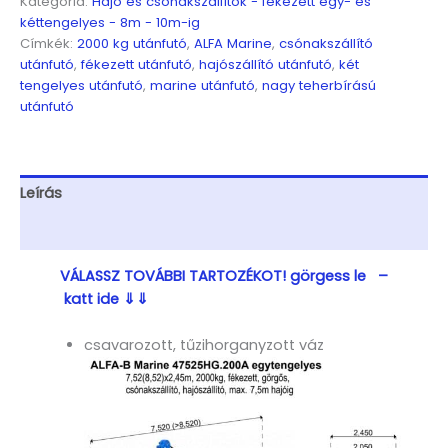
Kategória:
Hajó és csónakszállítók - fékezett egy- és
7,52(8,52)x2,45m,
kéttengelyes - 8m - 10m-ig
2000kg,
Címkék:
2000 kg utánfutó
,
ALFA Marine
,
csónakszállító
fékezett,
utánfutó
,
fékezett utánfutó
,
hajószállító utánfutó
,
két
görgős,
tengelyes utánfutó
,
marine utánfutó
,
nagy teherbírású
csónakszállító,
utánfutó
hajószállító,
max.
7,5m
hajóig
Leírás
mennyiség
További információk
VÁLASSZ TOVÁBBI TARTOZÉKOT! görgess le –
katt ide ⇓⇓
csavarozott, tűzihorganyzott váz