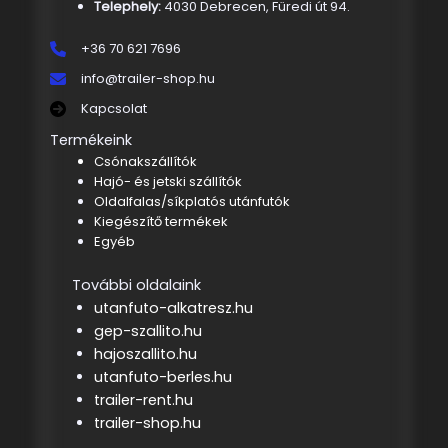
Telephely:
4030 Debrecen, Füredi út 94.
+36 70 621 7696
info@trailer-shop.hu
Kapcsolat
Termékeink
Csónakszállítók
Hajó- és jetski szállítók
Oldalfalas/síkplatós utánfutók
Kiegészítő termékek
Egyéb
További oldalaink
utanfuto-alkatresz.hu
gep-szallito.hu
hajoszallito.hu
utanfuto-berles.hu
trailer-rent.hu
trailer-shop.hu