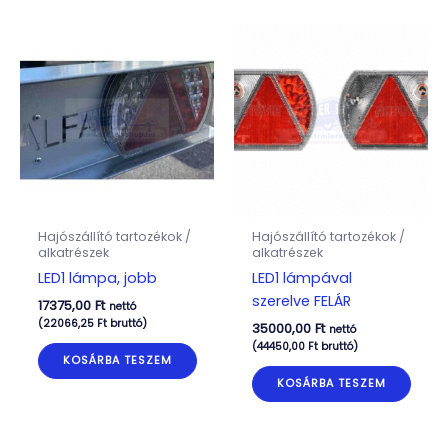
Hajószállító tartozékok /
Hajószállító tartozékok /
alkatrészek
alkatrészek
LED1 lámpa, jobb
LED1 lámpával
szerelve FELÁR
17375,00
Ft
nettó
(
22066,25
Ft
bruttó)
35000,00
Ft
nettó
(
44450,00
Ft
bruttó)
KOSÁRBA TESZEM
KOSÁRBA TESZEM