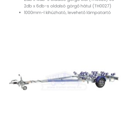
2db x 6db-s oldalsó görgő hátul (TH0027)
1000mm-l kihúzható, levehető lámpatartó