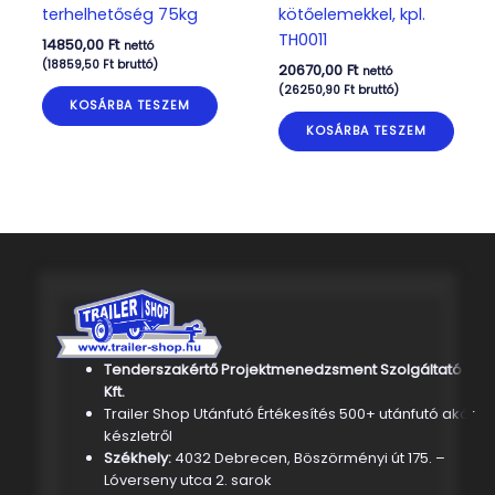
terhelhetőség 75kg
kötőelemekkel, kpl.
TH0011
14850,00
Ft
nettó
(
18859,50
Ft
bruttó)
20670,00
Ft
nettó
(
26250,90
Ft
bruttó)
KOSÁRBA TESZEM
KOSÁRBA TESZEM
Tenderszakértő Projektmenedzsment Szolgáltató
Kft.
Trailer Shop Utánfutó Értékesítés 500+ utánfutó akár
készletről
Székhely:
4032 Debrecen, Böszörményi út 175. –
Lóverseny utca 2. sarok