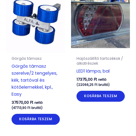
Görgős támasz
Hajószállító tartozékok /
alkatrészek
Görgős támasz
LED1 lámpa, bal
szerelve/2 tengelyes,
17375,00
Ft
kék, tartóval és
nettó
(
22066,25
Ft
bruttó)
kötőelemekkel, kpl.,
Easy
KOSÁRBA TESZEM
37570,00
Ft
nettó
(
47713,90
Ft
bruttó)
KOSÁRBA TESZEM