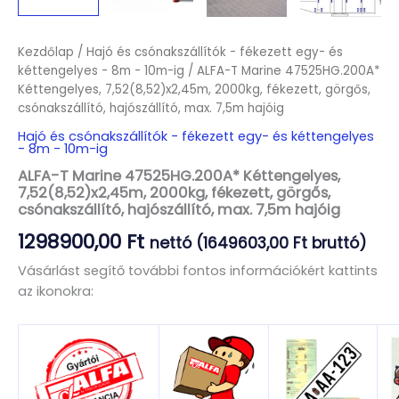
Kezdőlap
/
Hajó és csónakszállítók - fékezett egy- és
kéttengelyes - 8m - 10m-ig
/ ALFA-T Marine 47525HG.200A*
Kéttengelyes, 7,52(8,52)x2,45m, 2000kg, fékezett, görgős,
csónakszállító, hajószállító, max. 7,5m hajóig
Hajó és csónakszállítók - fékezett egy- és kéttengelyes
- 8m - 10m-ig
ALFA-T Marine 47525HG.200A* Kéttengelyes,
7,52(8,52)x2,45m, 2000kg, fékezett, görgős,
csónakszállító, hajószállító, max. 7,5m hajóig
1298900,00
Ft
nettó (
1649603,00
Ft
bruttó)
Vásárlást segítő további fontos információkért kattints
az ikonokra: