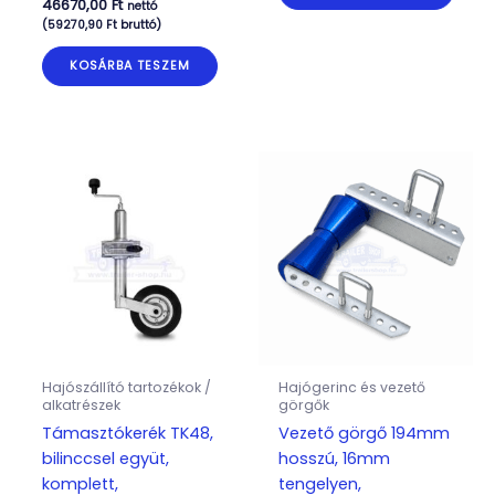
46670,00
Ft
nettó
(
59270,90
Ft
bruttó)
KOSÁRBA TESZEM
Hajószállító tartozékok /
Hajógerinc és vezető
alkatrészek
görgők
Támasztókerék TK48,
Vezető görgő 194mm
bilinccsel együt,
hosszú, 16mm
komplett,
tengelyen,