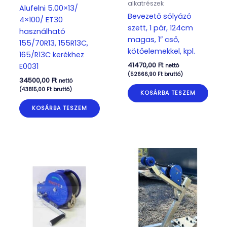
alkatrészek
Alufelni 5.00×13/
Bevezető sólyázó
4×100/ ET30
szett, 1 pár, 124cm
használható
magas, 1″ cső,
155/70R13, 155R13C,
kötőelemekkel, kpl.
165/R13C kerékhez
41470,00
Ft
E0031
nettó
(
52666,90
Ft
bruttó)
34500,00
Ft
nettó
(
43815,00
Ft
bruttó)
KOSÁRBA TESZEM
KOSÁRBA TESZEM