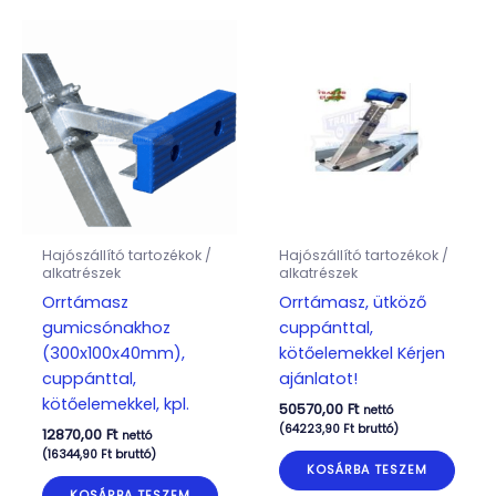
Hajószállító tartozékok /
Hajószállító tartozékok /
alkatrészek
alkatrészek
Orrtámasz
Orrtámasz, ütköző
gumicsónakhoz
cuppánttal,
(300x100x40mm),
kötőelemekkel Kérjen
cuppánttal,
ajánlatot!
kötőelemekkel, kpl.
50570,00
Ft
nettó
(
64223,90
Ft
bruttó)
12870,00
Ft
nettó
(
16344,90
Ft
bruttó)
KOSÁRBA TESZEM
KOSÁRBA TESZEM