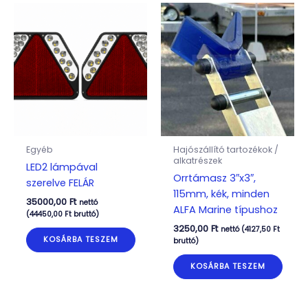
Egyéb
Hajószállító tartozékok /
alkatrészek
LED2 lámpával
Orrtámasz 3″x3″,
szerelve FELÁR
115mm, kék, minden
35000,00
Ft
nettó
ALFA Marine típushoz
(
44450,00
Ft
bruttó)
3250,00
Ft
nettó (
4127,50
Ft
KOSÁRBA TESZEM
bruttó)
KOSÁRBA TESZEM