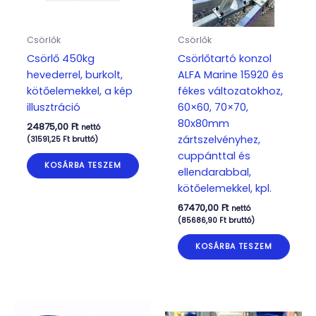
Csörlők
Csörlők
Csörlő 450kg
Csörlőtartó konzol
hevederrel, burkolt,
ALFA Marine 15920 és
kötőelemekkel, a kép
fékes változatokhoz,
illusztráció
60×60, 70×70,
80x80mm
24875,00
Ft
nettó
zártszelvényhez,
(
31591,25
Ft
bruttó)
cuppánttal és
KOSÁRBA TESZEM
ellendarabbal,
kötőelemekkel, kpl.
67470,00
Ft
nettó
(
85686,90
Ft
bruttó)
KOSÁRBA TESZEM