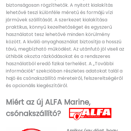
biztonságosan rögzíthetők. A nyitott kialakítás
lehetővé teszi különféle méretű és formájú vízi
járművek szállítását. A szerkezet kialakítása
praktikus, könnyű kezelhetőséget és egyszerű
használatot tesz lehetővé minden körülmény
között. A kiváló anyaghasználat biztosítja a hosszú
távú, megbízható működést. Az utánfutó jól viseli az
úthibák okozta rázkódásokat és a rendszeres
használatból eredő fizikai terhelést. A „További
információk” szekcióban részletes adatokat talál a
hajó és csónakszállító méreteiről, felszereltségéről
és opcionális kiegészítőiről.
Miért az új ALFA Marine,
csónakszállító?
Amikor úgy dönt, hogy