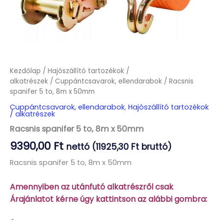
Kezdőlap
/
Hajószállító tartozékok /
alkatrészek
/
Cuppántcsavarok, ellendarabok
/ Racsnis
spanifer 5 to, 8m x 50mm
Cuppántcsavarok, ellendarabok
,
Hajószállító tartozékok
/ alkatrészek
Racsnis spanifer 5 to, 8m x 50mm
9390,00
Ft
nettó (
11925,30
Ft
bruttó)
Racsnis spanifer 5 to, 8m x 50mm
Amennyiben az utánfutó alkatrészről csak
Árajánlatot kérne úgy kattintson az alábbi gombra: