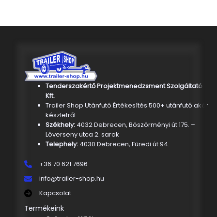
Tenderszakértő Projektmenedzsment Szolgáltató
Kft.
Trailer Shop Utánfutó Értékesítés 500+ utánfutó akár
készletről
Székhely:
4032 Debrecen, Böszörményi út 175. –
Lóverseny utca 2. sarok
Telephely:
4030 Debrecen, Füredi út 94.
+36 70 621 7696
info@trailer-shop.hu
Kapcsolat
Termékeink