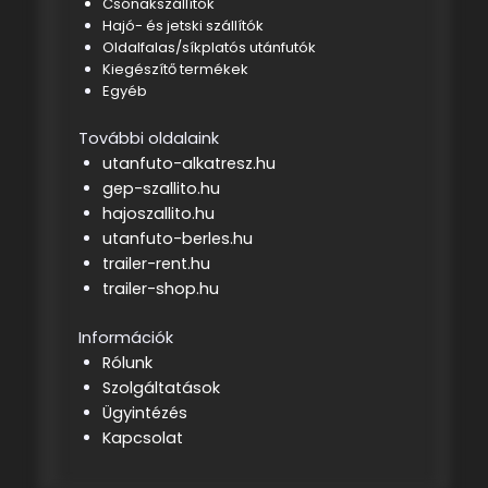
Csónakszállítók
Hajó- és jetski szállítók
Oldalfalas/síkplatós utánfutók
Kiegészítő termékek
Egyéb
További oldalaink
utanfuto-alkatresz.hu
gep-szallito.hu
hajoszallito.hu
utanfuto-berles.hu
trailer-rent.hu
trailer-shop.hu
Információk
Rólunk
Szolgáltatások
Ügyintézés
Kapcsolat