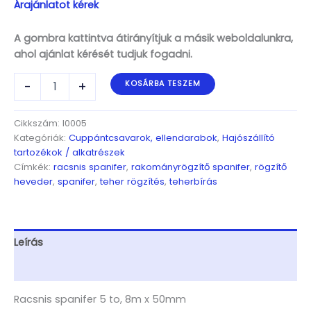
Árajánlatot kérek
A gombra kattintva átirányítjuk a másik weboldalunkra,
ahol ajánlat kérését tudjuk fogadni.
Racsnis
-
+
KOSÁRBA TESZEM
spanifer
5
to,
Cikkszám:
I0005
8m
Kategóriák:
Cuppántcsavarok, ellendarabok
,
Hajószállító
x
tartozékok / alkatrészek
50mm
Címkék:
racsnis spanifer
,
rakományrögzítő spanifer
,
rögzítő
mennyiség
heveder
,
spanifer
,
teher rögzítés
,
teherbírás
Leírás
További információk
Racsnis spanifer 5 to, 8m x 50mm