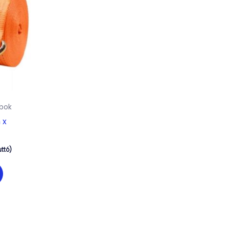
abok
 x
ttó)