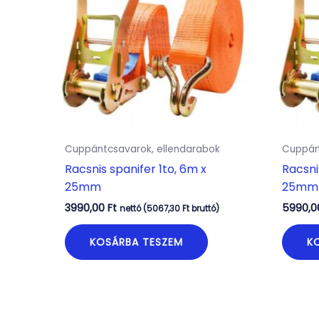
Cuppántcsavarok, ellendarabok
Cuppán
Racsnis spanifer 1to, 6m x
Racsni
25mm
25mm
3990,00
Ft
5990,
nettó (
5067,30
Ft
bruttó)
KOSÁRBA TESZEM
K