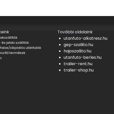
eink
További oldalaink
akszállítók
utanfuto-alkatresz.hu
 és jetski szállítók
gep-szallito.hu
falas/síkplatós utánfutók
hajoszallito.hu
észítő termékek
utanfuto-berles.hu
b
trailer-rent.hu
trailer-shop.hu