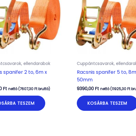
tcsavarok, ellendarabok
Cuppántcsavarok, ellendar
s spanifer 2 to, 6m x
Racsnis spanifer 5 to, 8m
50mm
00
Ft
9390,00
Ft
nettó (
7607,30
Ft
bruttó)
nettó (
11925,30
Ft
bru
OSÁRBA TESZEM
KOSÁRBA TESZEM