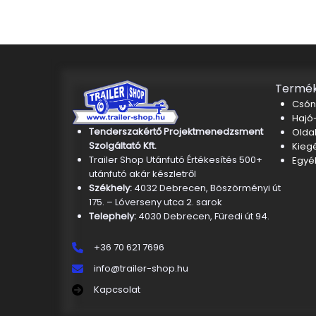
Termék
Csón
Hajó-
Tenderszakértő Projektmenedzsment
Oldal
Szolgáltató Kft.
Kieg
Trailer Shop Utánfutó Értékesítés 500+
Egyé
utánfutó akár készletről
Székhely:
4032 Debrecen, Böszörményi út
175. – Lóverseny utca 2. sarok
Telephely:
4030 Debrecen, Füredi út 94.
+36 70 621 7696
info@trailer-shop.hu
Kapcsolat