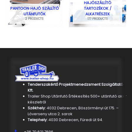
HAJÓSZÁLLÍTÓ
PANTOON HAJÓ SZÁLLÍTÓ
TARTOZÉKOK /
UTÁNFUTÓK
ALKATRÉSZEK
2 PRODUCTS
177 PRODUCTS
Tenderszakértő Projektmenedzsment Szolgáltató
Kft.
Trailer Shop Utánfutó Értékesítés 500+ utánfutó akár
készletről
Székhely:
4032 Debrecen, Böszörményi út 175. –
Lóverseny utca 2. sarok
Telephely:
4030 Debrecen, Füredi út 94.
+36 70 621 7696