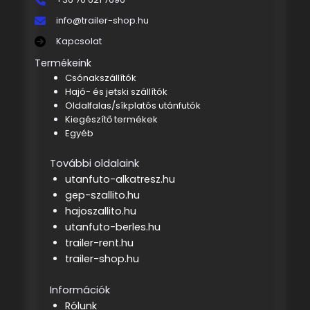
info@trailer-shop.hu
Kapcsolat
Termékeink
Csónakszállítók
Hajó- és jetski szállítók
Oldalfalas/síkplatós utánfutók
Kiegészítő termékek
Egyéb
További oldalaink
utanfuto-alkatresz.hu
gep-szallito.hu
hajoszallito.hu
utanfuto-berles.hu
trailer-rent.hu
trailer-shop.hu
Információk
Rólunk