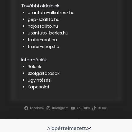
További oldalaink
utanfuto-alkatresz.hu
gep-szallito.hu
hajoszallito.hu
utanfuto-berles.hu
trailer-rent.hu
trailer-shop.hu
Információk
Rólunk
Szolgáltatások
Ügyintézés
Kapcsolat
Facebook
Instagram
YouTube
TikTok
Szerzői jog ©
2026 | Tenderszakértő
Projektmenedzsment Kft.