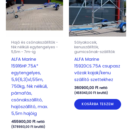
Hajó és csónakszállítók -
Sólyakocsik,
fék nélküli egytengelyes -
kenuszállítók,
5,5m - 7m-ig
gumicsónak-szállítók
ALFA Marine
ALFA Marine
15916HP.75A*
15920CS.75A csupasz
egytengelyes,
vázak kajak/kenu
5,9(6,3)x1,55m,
szállító szettekhez
750kg, fék nélküli,
360900,00
Ft
nettó
párnafás,
(
458343,00
Ft
bruttó)
csónakszállító,
KOSÁRBA TESZEM
hajószállító, max.
5,5m hajóig
455900,00
Ft
nettó
(
578993,00
Ft
bruttó)