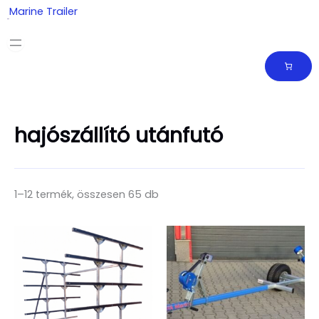
Skip
Marine Trailer
to
content
hajószállító utánfutó
1–12 termék, összesen 65 db