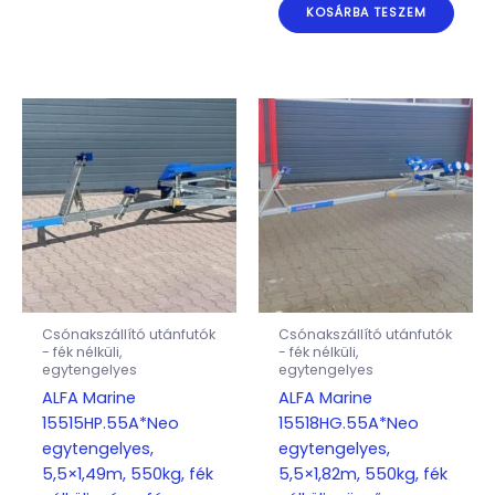
KOSÁRBA TESZEM
Csónakszállító utánfutók
Csónakszállító utánfutók
- fék nélküli,
- fék nélküli,
egytengelyes
egytengelyes
ALFA Marine
ALFA Marine
15515HP.55A*Neo
15518HG.55A*Neo
egytengelyes,
egytengelyes,
5,5×1,49m, 550kg, fék
5,5×1,82m, 550kg, fék