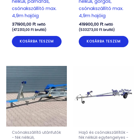
nélküli, párnafás,
nélküli, görgős,
csónakszállító max.
csónakszállító max.
4,9m hajóig
4,9m hajóig
371900,00
Ft
419900,00
Ft
nettó
nettó
(
472313,00
Ft
bruttó)
(
533273,00
Ft
bruttó)
KOSÁRBA TESZEM
KOSÁRBA TESZEM
Csónakszállító utánfutók
Hajó és csónakszállítók -
- fék nélküli,
fék nélküli egytengelyes -