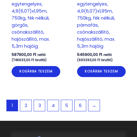
egytengelyes,
egytengelyes,
4,9(6,07)x1,95m,
4,9(6,07)x1,95m,
750kg, fék nélküli,
750kg, fék nélküli,
görgős,
párnafás,
csónakszállító,
csónakszállító,
hajószállító, max.
hajószállító, max.
5,3m hajóig
5,3m hajóig
587900,00
Ft
545900,00
Ft
nettó
nettó
(
746633,00
Ft
bruttó)
(
693293,00
Ft
bruttó)
KOSÁRBA TESZEM
KOSÁRBA TESZEM
1
2
3
4
5
6
→