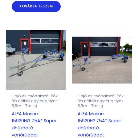
KOSÁRBA TESZEM
Hajó és csónakszállítók -
Hajó és csónakszállítók -
fék nélküli egytengelyes -
fék nélküli egytengelyes -
5,5m - 7m-ig
5,5m - 7m-ig
ALFA Marine
ALFA Marine
15920HG.75A* Super
15920HP.75A* Super
kihúzható
kihúzható
vonórúddal,
vonórúddal,