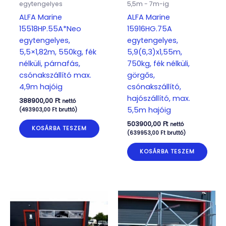
egytengelyes
5,5m - 7m-ig
ALFA Marine
ALFA Marine
15518HP.55A*Neo
15916HG.75A
egytengelyes,
egytengelyes,
5,5×1,82m, 550kg, fék
5,9(6,3)x1,55m,
nélküli, párnafás,
750kg, fék nélküli,
csónakszállító max.
görgős,
4,9m hajóig
csónakszállító,
hajószállító, max.
388900,00
Ft
nettó
5,5m hajóig
(
493903,00
Ft
bruttó)
503900,00
Ft
nettó
KOSÁRBA TESZEM
(
639953,00
Ft
bruttó)
KOSÁRBA TESZEM