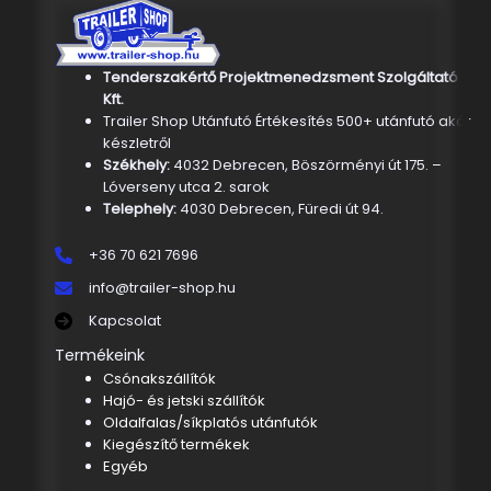
Tenderszakértő Projektmenedzsment Szolgáltató
Kft.
Trailer Shop Utánfutó Értékesítés 500+ utánfutó akár
készletről
Székhely:
4032 Debrecen, Böszörményi út 175. –
Lóverseny utca 2. sarok
Telephely:
4030 Debrecen, Füredi út 94.
+36 70 621 7696
info@trailer-shop.hu
Kapcsolat
Termékeink
Csónakszállítók
Hajó- és jetski szállítók
Oldalfalas/síkplatós utánfutók
Kiegészítő termékek
Egyéb