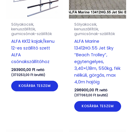
Sólyakocsik,
Sólyakocsik,
kenuszállítók,
kenuszállítók,
gumicsónak-szállítók
gumicsónak-szállítók
ALFA KK12 kajak/kenu
ALFA Marine
12-es szállító szett
13412HG.55 Jet Sky
ALFA
“Beach Trolley”,
csónakszállítóhoz
egytengelyes,
3,40×1,18m, 550kg, fék
293900,00
Ft
nettó
nélküli, görgős, max
(
373253,00
Ft
bruttó)
4,0m hajóig
KOSÁRBA TESZEM
296900,00
Ft
nettó
(
377063,00
Ft
bruttó)
KOSÁRBA TESZEM