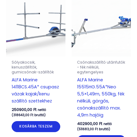
Sólyakocsik,
Csónakszállító utánfutók
kenuszállítók,
- fék nélküli,
gumicsónak-szállítók
egytengelyes
ALFA Marine
ALFA Marine
14118CS.45A* csupasz
15515HG.55A*Neo
vázak kajak/kenu
5,5×1,49m, 550kg, fék
szállító szettekhez
nélküli, görgős,
csónakszállító max.
250900,00
Ft
nettó
4,9m hajóig
(
318643,00
Ft
bruttó)
402900,00
Ft
nettó
KOSÁRBA TESZEM
(
511683,00
Ft
bruttó)