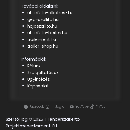
További oldalaink
utanfuto-alkatresz.hu
gep-szallito.hu
hajoszallito.hu
utanfuto-berles.hu
trailer-rent.hu
trailer-shop.hu
Információk
Rólunk
Szolgáltatások
Ügyintézés
Kapcsolat
Facebook
Instagram
YouTube
TikTok
Szerzői jog ©
2026 | Tenderszakértő
Projektmenedzsment Kft.