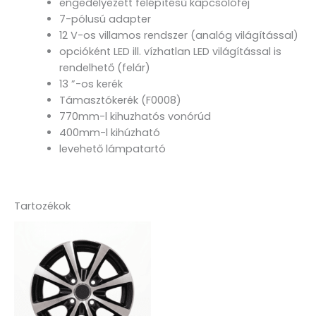
engedélyezett felépítésű kapcsolófej
7-pólusú adapter
12 V-os villamos rendszer (analóg világítással)
opcióként LED ill. vízhatlan LED világítással is
rendelhető (felár)
13 ”-os kerék
Támasztókerék (F0008)
770mm-l kihuzhatós vonórúd
400mm-l kihúzható
levehető lámpatartó
Tartozékok