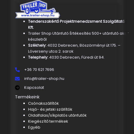
Tenderszakértő Projektmenedzsment Szolgáltató
Kft.
Trailer Shop Utánfutó Értékesítés 500+ utánfutó akár
készletről
Székhely:
4032 Debrecen, Böszörményi út 175. –
Lóverseny utca 2. sarok
Telephely:
4030 Debrecen, Füredi út 94.
+36 70 621 7696
info@trailer-shop.hu
Kapcsolat
Termékeink
Csónakszállítók
Hajó- és jetski szállítók
Oldalfalas/síkplatós utánfutók
Kiegészítő termékek
Egyéb