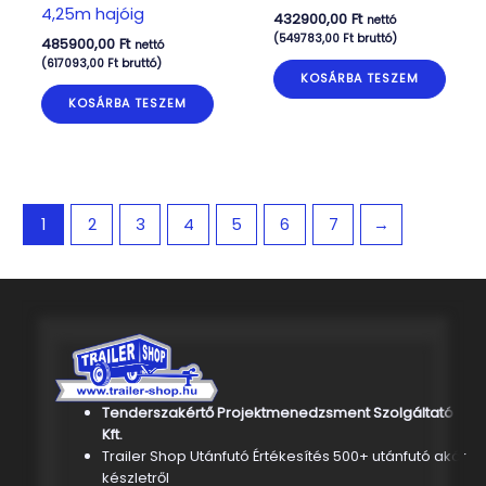
4,25m hajóig
432900,00
Ft
nettó
(
549783,00
Ft
bruttó)
485900,00
Ft
nettó
(
617093,00
Ft
bruttó)
KOSÁRBA TESZEM
KOSÁRBA TESZEM
1
2
3
4
5
6
7
→
Tenderszakértő Projektmenedzsment Szolgáltató
Kft.
Trailer Shop Utánfutó Értékesítés 500+ utánfutó akár
készletről