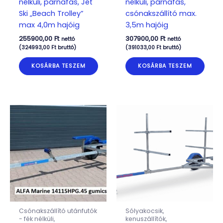
nélküli, párnafás, Jet
nélküli, párnafás,
Ski „Beach Trolley”
csónakszállító max.
max 4,0m hajóig
3,5m hajóig
255900,00
Ft
307900,00
Ft
nettó
nettó
(
324993,00
Ft
bruttó)
(
391033,00
Ft
bruttó)
KOSÁRBA TESZEM
KOSÁRBA TESZEM
Csónakszállító utánfutók
Sólyakocsik,
- fék nélküli,
kenuszállítók,