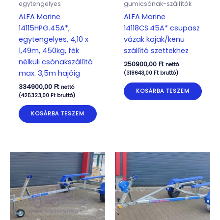
egytengelyes
gumicsónak-szállítók
ALFA Marine
ALFA Marine
14115HPG.45A*,
14118CS.45A* csupasz
egytengelyes, 4,10 x
vázak kajak/kenu
1,49m, 450kg, fék
szállító szettekhez
nélküli csónakszállító
250900,00
Ft
nettó
max. 3,5m hajóig
(
318643,00
Ft
bruttó)
334900,00
Ft
nettó
KOSÁRBA TESZEM
(
425323,00
Ft
bruttó)
KOSÁRBA TESZEM