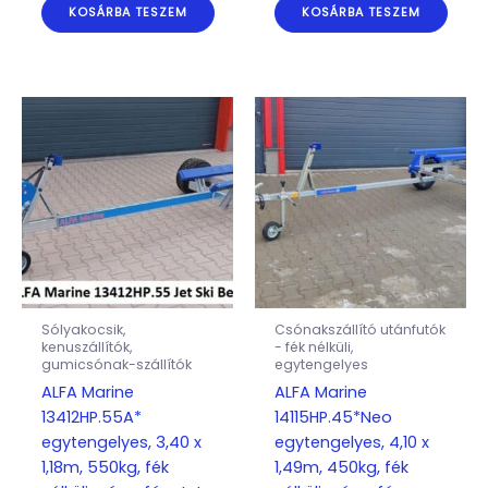
KOSÁRBA TESZEM
KOSÁRBA TESZEM
Sólyakocsik,
Csónakszállító utánfutók
kenuszállítók,
- fék nélküli,
gumicsónak-szállítók
egytengelyes
ALFA Marine
ALFA Marine
13412HP.55A*
14115HP.45*Neo
egytengelyes, 3,40 x
egytengelyes, 4,10 x
1,18m, 550kg, fék
1,49m, 450kg, fék