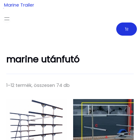
Skip
Marine Trailer
to
content
marine utánfutó
1–12 termék, összesen 74 db