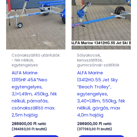
Csónakszállító utánfutók
Sólyakocsik,
- fék nélküli,
kenuszállítók,
egytengelyes
gumicsónak-szállítók
ALFA Marine
ALFA Marine
13115HP.45A*Neo
13412HG.55 Jet Sky
egytengelyes,
“Beach Trolley”,
3,1×1,49m, 450kg, fék
egytengelyes,
nélküli, párnafás,
3,40×1,18m, 550kg, fék
csónakszállító max.
nélküli, görgős, max
2,5m hajóig
4,0m hajóig
286900,00
Ft
296900,00
Ft
nettó
nettó
(
364363,00
Ft
bruttó)
(
377063,00
Ft
bruttó)