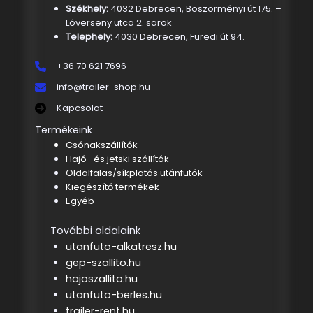
Székhely:
4032 Debrecen, Böszörményi út 175. –
Lóverseny utca 2. sarok
Telephely:
4030 Debrecen, Füredi út 94.
+36 70 621 7696
info@trailer-shop.hu
Kapcsolat
Termékeink
Csónakszállítók
Hajó- és jetski szállítók
Oldalfalas/síkplatós utánfutók
Kiegészítő termékek
Egyéb
További oldalaink
utanfuto-alkatresz.hu
gep-szallito.hu
hajoszallito.hu
utanfuto-berles.hu
trailer-rent.hu