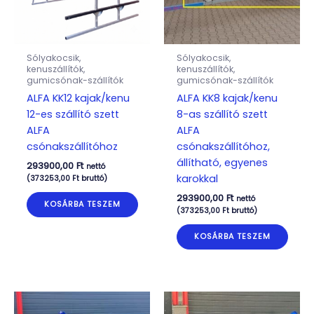
Sólyakocsik,
Sólyakocsik,
kenuszállítók,
kenuszállítók,
gumicsónak-szállítók
gumicsónak-szállítók
ALFA KK12 kajak/kenu
ALFA KK8 kajak/kenu
12-es szállító szett
8-as szállító szett
ALFA
ALFA
csónakszállítóhoz
csónakszállítóhoz,
állítható, egyenes
293900,00
Ft
nettó
karokkal
(
373253,00
Ft
bruttó)
293900,00
Ft
nettó
KOSÁRBA TESZEM
(
373253,00
Ft
bruttó)
KOSÁRBA TESZEM