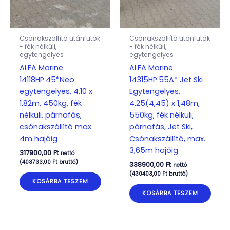
Csónakszállító utánfutók
Csónakszállító utánfutók
- fék nélküli,
- fék nélküli,
egytengelyes
egytengelyes
ALFA Marine
ALFA Marine
14118HP.45*Neo
14315HP.55A* Jet Ski
egytengelyes, 4,10 x
Egytengelyes,
1,82m, 450kg, fék
4,25(4,45) x 1,48m,
nélküli, párnafás,
550kg, fék nélküli,
csónakszállító max.
párnafás, Jet Ski,
4m hajóig
Csónakszállító, max.
3,65m hajóig
317900,00
Ft
nettó
(
403733,00
Ft
bruttó)
338900,00
Ft
nettó
(
430403,00
Ft
bruttó)
KOSÁRBA TESZEM
KOSÁRBA TESZEM