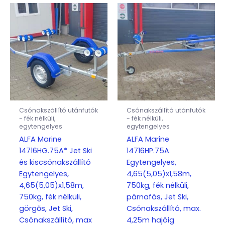
Csónakszállító utánfutók
Csónakszállító utánfutók
- fék nélküli,
- fék nélküli,
egytengelyes
egytengelyes
ALFA Marine
ALFA Marine
14716HG.75A* Jet Ski
14716HP.75A
és kiscsónakszállító
Egytengelyes,
Egytengelyes,
4,65(5,05)x1,58m,
4,65(5,05)x1,58m,
750kg, fék nélküli,
750kg, fék nélküli,
párnafás, Jet Ski,
görgős, Jet Ski,
Csónakszállító, max.
Csónakszállító, max
4,25m hajóig