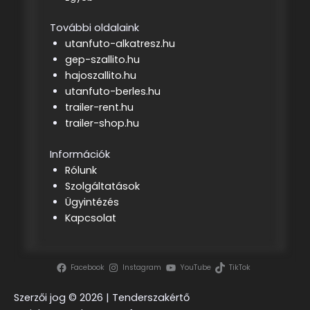
További oldalaink
utanfuto-alkatresz.hu
gep-szallito.hu
hajoszallito.hu
utanfuto-berles.hu
trailer-rent.hu
trailer-shop.hu
Információk
Rólunk
Szolgáltatások
Ügyintézés
Kapcsolat
Facebook
Instagram
YouTube
TikTok
Szerzői jog ©
2026 | Tenderszakértő