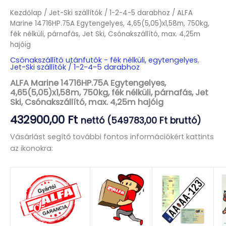
Kezdőlap
/
Jet-Ski szállítók / 1-2-4-5 darabhoz
/ ALFA
Marine 14716HP.75A Egytengelyes, 4,65(5,05)x1,58m, 750kg,
fék nélküli, párnafás, Jet Ski, Csónakszállító, max. 4,25m
hajóig
Csónakszállító utánfutók - fék nélküli, egytengelyes
,
Jet-Ski szállítók / 1-2-4-5 darabhoz
ALFA Marine 14716HP.75A Egytengelyes,
4,65(5,05)x1,58m, 750kg, fék nélküli, párnafás, Jet
Ski, Csónakszállító, max. 4,25m hajóig
432900,00
Ft
nettó (
549783,00
Ft
bruttó)
Vásárlást segítő további fontos információkért kattints
az ikonokra: