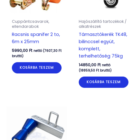
Cuppántcsavarok,
Hajószállító tartozékok /
ellendarabok
alkatrészek
Racsnis spanifer 2 to,
Támasztókerék TK48,
6m x 25mm
bilinccsel együt,
komplett,
5990,00
Ft
nettó (
7607,30
Ft
terhelhetőség 75kg
bruttó)
14850,00
Ft
nettó
KOSÁRBA TESZEM
(
18859,50
Ft
bruttó)
KOSÁRBA TESZEM