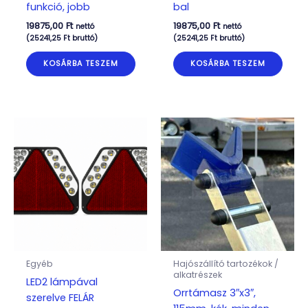
funkció, jobb
bal
19875,00
Ft
19875,00
Ft
nettó
nettó
(
25241,25
Ft
bruttó)
(
25241,25
Ft
bruttó)
KOSÁRBA TESZEM
KOSÁRBA TESZEM
Egyéb
Hajószállító tartozékok /
alkatrészek
LED2 lámpával
Orrtámasz 3″x3″,
szerelve FELÁR