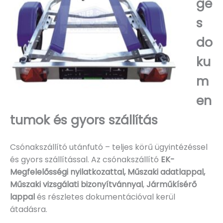
ge
s
do
ku
m
en
tumok és gyors szállítás
Csónakszállító utánfutó – teljes körű ügyintézéssel
és gyors szállítással. Az csónakszállító
EK-
Megfelelősségi nyilatkozattal, Műszaki adatlappal,
Műszaki vizsgálati bizonyítvánnyal
,
Járműkísérő
lappal
és részletes dokumentációval kerül
átadásra.