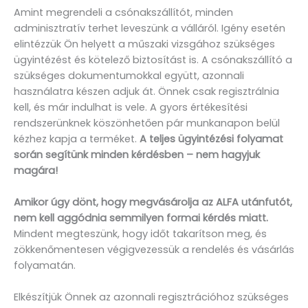
Amint megrendeli a csónakszállítót, minden
adminisztratív terhet leveszünk a válláról. Igény esetén
elintézzük Ön helyett a műszaki vizsgához szükséges
ügyintézést és kötelező biztosítást is. A csónakszállító a
szükséges dokumentumokkal együtt, azonnali
használatra készen adjuk át. Önnek csak regisztrálnia
kell, és már indulhat is vele. A gyors értékesítési
rendszerünknek köszönhetően pár munkanapon belül
kézhez kapja a terméket.
A teljes ügyintézési folyamat
során segítünk minden kérdésben – nem hagyjuk
magára!
Amikor úgy dönt, hogy megvásárolja az ALFA utánfutót,
nem kell aggódnia semmilyen formai kérdés miatt.
Mindent megteszünk, hogy időt takarítson meg, és
zökkenőmentesen végigvezessük a rendelés és vásárlás
folyamatán.
Elkészítjük Önnek az azonnali regisztrációhoz szükséges