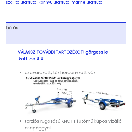
szállító utánfutó
,
könnyű utánfutó
,
marine utánfutó
Jet
Ski,
Csónakszállító,
max.
Leírás
4,25m
hajóig
További információk
mennyiség
VÁLASSZ TOVÁBBI TARTOZÉKOT! görgess le –
katt ide ⇓⇓
csavarozott, tűzihorganyzott váz
torziós rugózású KNOTT futómű kúpos vízálló
csapággyal