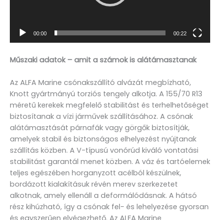
00:00
00:22
Műszaki adatok – amit a számok is alátámasztanak
Az ALFA Marine csónakszállító alvázát megbízható,
Knott gyártmányú torziós tengely alkotja. A 155/70 R13
méretű kerekek megfelelő stabilitást és terhelhetőséget
biztosítanak a vízi járművek szállításához. A csónak
alátámasztását párnafák vagy görgők biztosítják,
amelyek stabil és biztonságos elhelyezést nyújtanak
szállítás közben. A V-típusú vonórúd kiváló vontatási
stabilitást garantál menet közben. A váz és tartóelemek
teljes egészében horganyzott acélból készülnek,
bordázott kialakításuk révén merev szerkezetet
alkotnak, amely ellenáll a deformálódásnak. A hátsó
rész kihúzható, így a csónak fel- és lehelyezése gyorsan
és egyszerűen elvégezhető. Az ALFA Marine