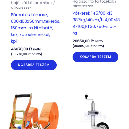
Hajószállító tartozékok /
Hajószállító tartozékok /
alkatrészek
alkatrészek
Pótkerék 145/80 R13
Párnafás támasz,
387kg,140km/h.4,00×13,
600x100x50mm,tekerős,
4×100,ET30,750-s út-
150mm-ra kitolható,
ra
kék, kötőelemekkel,
kpl.
28650,00
Ft
nettó
(
36385,50
Ft
bruttó)
46670,00
Ft
nettó
(
59270,90
Ft
bruttó)
KOSÁRBA TESZEM
KOSÁRBA TESZEM