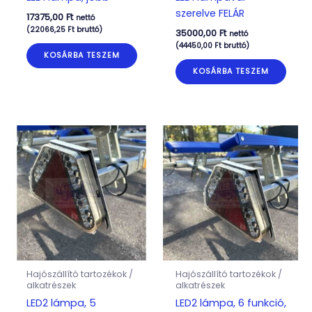
szerelve FELÁR
17375,00
Ft
nettó
(
22066,25
Ft
bruttó)
35000,00
Ft
nettó
(
44450,00
Ft
bruttó)
KOSÁRBA TESZEM
KOSÁRBA TESZEM
Hajószállító tartozékok /
Hajószállító tartozékok /
alkatrészek
alkatrészek
LED2 lámpa, 5
LED2 lámpa, 6 funkció,