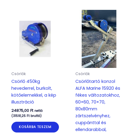
Csörlők
Csörlők
Csörlő 450kg
Csörlőtartó konzol
hevederrel, burkolt,
ALFA Marine 15920 és
kötőelemekkel, a kép
fékes változatokhoz,
illusztráció
60×60, 70×70,
80x80mm
24875,00
Ft
nettó
zártszelvényhez,
(
31591,25
Ft
bruttó)
cuppánttal és
KOSÁRBA TESZEM
ellendarabbal,