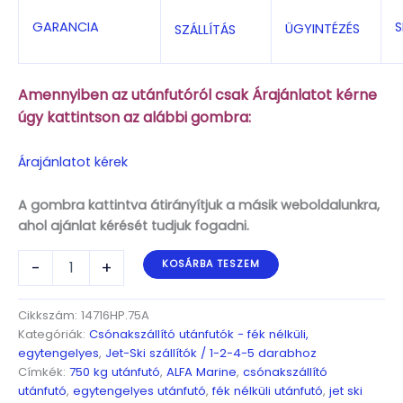
S
GARANCIA
ÜGYINTÉZÉS
SZÁLLÍTÁS
Amennyiben az utánfutóról csak Árajánlatot kérne
úgy kattintson az alábbi gombra:
Árajánlatot kérek
A gombra kattintva átirányítjuk a másik weboldalunkra,
ahol ajánlat kérését tudjuk fogadni.
ALFA
-
+
KOSÁRBA TESZEM
Marine
14716HP.75A
Egytengelyes,
Cikkszám:
14716HP.75A
4,65(5,05)x1,58m,
Kategóriák:
Csónakszállító utánfutók - fék nélküli,
750kg,
egytengelyes
,
Jet-Ski szállítók / 1-2-4-5 darabhoz
fék
Címkék:
750 kg utánfutó
,
ALFA Marine
,
csónakszállító
nélküli,
utánfutó
,
egytengelyes utánfutó
,
fék nélküli utánfutó
,
jet ski
párnafás,