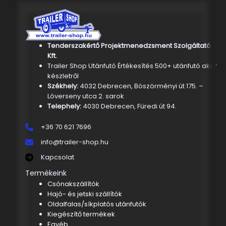
Tenderszakértő Projektmenedzsment Szolgáltató
Kft.
Trailer Shop Utánfutó Értékesítés 500+ utánfutó akár
készletről
Székhely:
4032 Debrecen, Böszörményi út 175. –
Lóverseny utca 2. sarok
Telephely:
4030 Debrecen, Füredi út 94.
+36 70 621 7696
info@trailer-shop.hu
Kapcsolat
Termékeink
Csónakszállítók
Hajó- és jetski szállítók
Oldalfalas/síkplatós utánfutók
Kiegészítő termékek
Egyéb