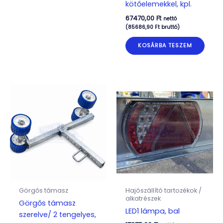
kötőelemekkel, kpl.
67470,00
Ft
nettó
(
85686,90
Ft
bruttó)
KOSÁRBA TESZEM
Görgős támasz
Hajószállító tartozékok /
alkatrészek
Görgős támasz
LED1 lámpa, bal
szerelve/ 2 tengelyes,