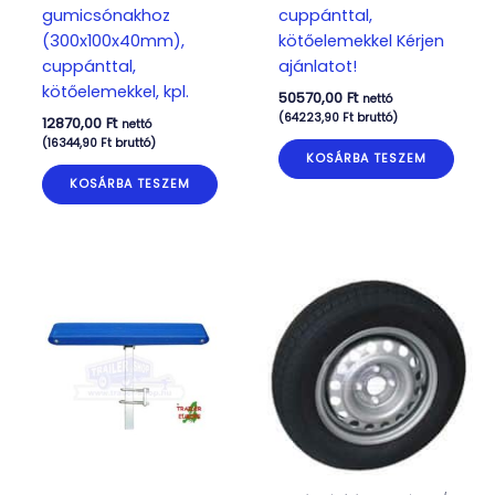
gumicsónakhoz
cuppánttal,
(300x100x40mm),
kötőelemekkel Kérjen
cuppánttal,
ajánlatot!
kötőelemekkel, kpl.
50570,00
Ft
nettó
(
64223,90
Ft
bruttó)
12870,00
Ft
nettó
(
16344,90
Ft
bruttó)
KOSÁRBA TESZEM
KOSÁRBA TESZEM