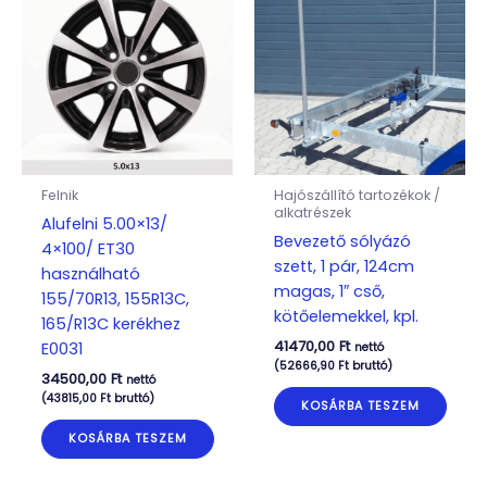
Felnik
Hajószállító tartozékok /
alkatrészek
Alufelni 5.00×13/
Bevezető sólyázó
4×100/ ET30
szett, 1 pár, 124cm
használható
magas, 1″ cső,
155/70R13, 155R13C,
kötőelemekkel, kpl.
165/R13C kerékhez
41470,00
Ft
E0031
nettó
(
52666,90
Ft
bruttó)
34500,00
Ft
nettó
(
43815,00
Ft
bruttó)
KOSÁRBA TESZEM
KOSÁRBA TESZEM