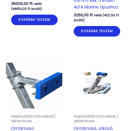
115mm, kék, minden
35000,00
Ft
nettó
ALFA Marine típushoz
(
44450,00
Ft
bruttó)
3250,00
Ft
nettó (
4127,50
Ft
KOSÁRBA TESZEM
bruttó)
KOSÁRBA TESZEM
Hajószállító tartozékok /
Hajószállító tartozékok /
alkatrészek
alkatrészek
Orrtámasz
Orrtámasz, ütköző