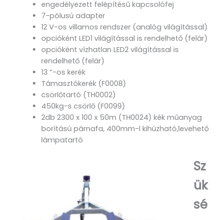
engedélyezett felépítésű kapcsolófej
7-pólusú adapter
12 V-os villamos rendszer (analóg világítással)
opcióként LED1 világítással is rendelhető (felár)
opcióként vízhatlan LED2 világítással is
rendelhető (felár)
13 ”-os kerék
Támasztókerék (F0008)
csörlőtartó (TH0002)
450kg-s csörlő (F0099)
2db 2300 x 100 x 50m (TH0024) kék műanyag
borítású párnafa, 400mm-l kihúzható,levehető
lámpatartó
Sz
ük
sé