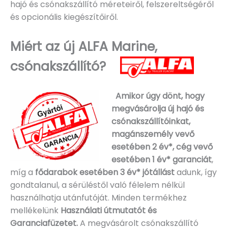
hajó és csónakszállító méreteiről, felszereltségéről
és opcionális kiegészítőiről.
Miért az új ALFA Marine,
csónakszállító?
Amikor úgy dönt, hogy
megvásárolja új hajó és
csónakszállítóinkat,
magánszemély vevő
esetében 2 év*, cég vevő
esetében 1 év* garanciát
,
míg a
fődarabok esetében 3 év* jótállást
adunk, így
gondtalanul, a sérüléstől való félelem nélkül
használhatja utánfutóját. Minden termékhez
mellékelünk
Használati útmutatót és
Garanciafüzetet.
A
megvásárolt csónakszállító