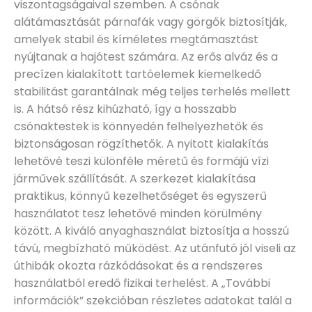
viszontagságaival szemben. A csónak
alátámasztását párnafák vagy görgők biztosítják,
amelyek stabil és kíméletes megtámasztást
nyújtanak a hajótest számára. Az erős alváz és a
precízen kialakított tartóelemek kiemelkedő
stabilitást garantálnak még teljes terhelés mellett
is. A hátsó rész kihúzható, így a hosszabb
csónaktestek is könnyedén felhelyezhetők és
biztonságosan rögzíthetők. A nyitott kialakítás
lehetővé teszi különféle méretű és formájú vízi
járművek szállítását. A szerkezet kialakítása
praktikus, könnyű kezelhetőséget és egyszerű
használatot tesz lehetővé minden körülmény
között. A kiváló anyaghasználat biztosítja a hosszú
távú, megbízható működést. Az utánfutó jól viseli az
úthibák okozta rázkódásokat és a rendszeres
használatból eredő fizikai terhelést. A „További
információk” szekcióban részletes adatokat talál a