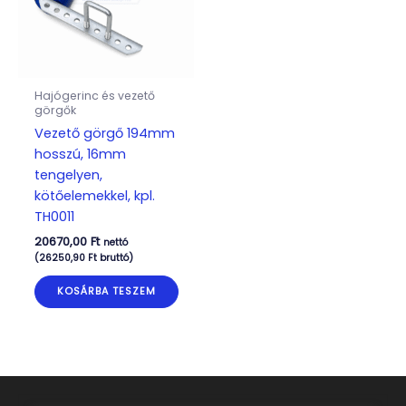
Hajógerinc és vezető
görgők
Vezető görgő 194mm
hosszú, 16mm
tengelyen,
kötőelemekkel, kpl.
TH0011
20670,00
Ft
nettó
(
26250,90
Ft
bruttó)
KOSÁRBA TESZEM