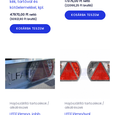
17375,00
Ft
kék, tartóval és
nettó
(
22066,25
Ft
bruttó)
kötőelemekkel, kpl.
47970,00
Ft
nettó
KOSÁRBA TESZEM
(
60921,90
Ft
bruttó)
KOSÁRBA TESZEM
Hajószállító tartozékok /
Hajószállító tartozékok /
alkatrészek
alkatrészek
LED1 lámpa, jobb
LED1 lámpával