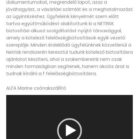
dokumentumokat, megrendelő lapot, azaz a
jóváhagyást, a vásárlási számlát és a meghatalmazást
az ügyintézéshez. Ügyfeleink kényelmét szem előtt
tartva együttműködést alakítottunk ki a NETRISK
biztosítási alkuszi szolgáltatást nyújtó társasággal,
amely a kötelező felelősségbiztosítások egyik vezető
szereplője. Minden érdeklődő ügyfelünknek közvetlenül a
Netrisk rendszerén keresztül tudunk kötelező biztosításra
ajánlatot készíteni, ahol a szakembereink nem csak
minden formaságban segítenek, hanem akciós árat is
tudnak kínálni a f felelősségbiztosításra.
ALFA Marine csónakszállító
Videólejátszó