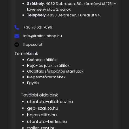
Székhely:
4032 Debrecen, Böszörményi út 175. –
Lóverseny utca 2. sarok
Telephely:
4030 Debrecen, Füredi út 94.
+36 70 621 7696
info@trailer-shop.hu
Kapcsolat
Termékeink
Csónakszállítók
Hajó- és jetski szállítók
Oldalfalas/síkplatós utánfutók
Kiegészítő termékek
Egyéb
További oldalaink
utanfuto-alkatresz.hu
gep-szallito.hu
hajoszallito.hu
utanfuto-berles.hu
trailer-rent.hu