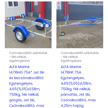
Csónakszállító utánfutók
Csónakszállító utánfutók
- fék nélküli,
- fék nélküli,
egytengelyes
egytengelyes
ALFA Marine
ALFA Marine
14716HG.75A* Jet Ski
14716HP.75A
és kiscsónakszállító
Egytengelyes,
Egytengelyes,
4,65(5,05)x1,58m,
4,65(5,05)x1,58m,
750kg, fék nélküli,
750kg, fék nélküli,
párnafás, Jet Ski,
görgős, Jet Ski,
Csónakszállító, max.
Csónakszállító, max
4,25m hajóig