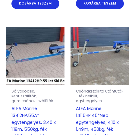
KOSÁRBA TESZEM
KOSÁRBA TESZEM
Sólyakocsik,
Csónakszállító utánfutók
kenuszállítók,
- fék nélküli,
gumicsónak-szállítók
egytengelyes
ALFA Marine
ALFA Marine
13412HP.55A*
14115HP.45*Neo
egytengelyes, 3,40 x
egytengelyes, 4,10 x
1,18m, 550kg, fék
1,49m, 450kg, fék