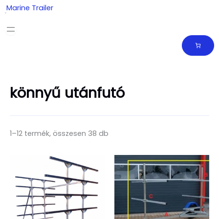
Skip
Marine Trailer
to
content
könnyű utánfutó
1–12 termék, összesen 38 db