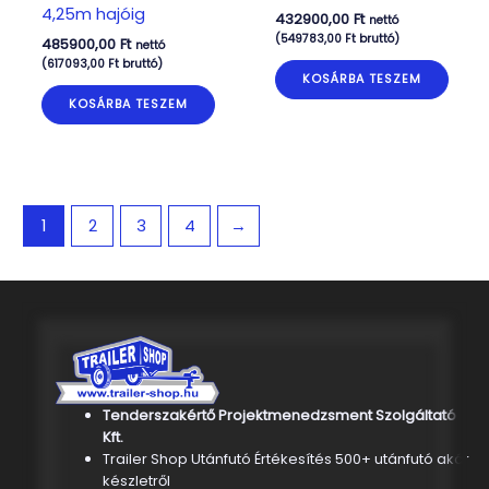
4,25m hajóig
432900,00
Ft
nettó
(
549783,00
Ft
bruttó)
485900,00
Ft
nettó
(
617093,00
Ft
bruttó)
KOSÁRBA TESZEM
KOSÁRBA TESZEM
1
2
3
4
→
Tenderszakértő Projektmenedzsment Szolgáltató
Kft.
Trailer Shop Utánfutó Értékesítés 500+ utánfutó akár
készletről