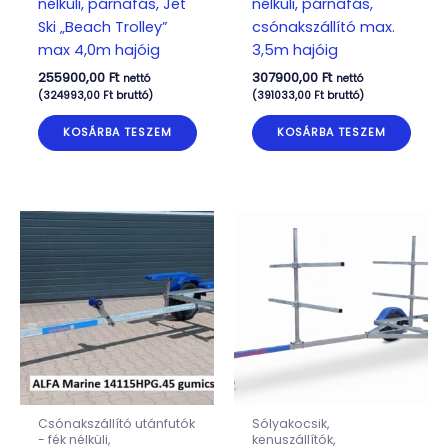
nélküli, párnafás, Jet
nélküli, párnafás,
Ski „Beach Trolley”
csónakszállító max.
max 4,0m hajóig
3,5m hajóig
255900,00
Ft
307900,00
Ft
nettó
nettó
(
324993,00
Ft
bruttó)
(
391033,00
Ft
bruttó)
KOSÁRBA TESZEM
KOSÁRBA TESZEM
Csónakszállító utánfutók
Sólyakocsik,
- fék nélküli,
kenuszállítók,