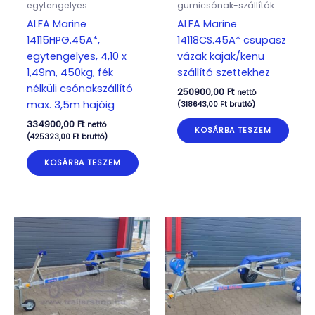
egytengelyes
gumicsónak-szállítók
ALFA Marine
ALFA Marine
14115HPG.45A*,
14118CS.45A* csupasz
egytengelyes, 4,10 x
vázak kajak/kenu
1,49m, 450kg, fék
szállító szettekhez
nélküli csónakszállító
250900,00
Ft
nettó
max. 3,5m hajóig
(
318643,00
Ft
bruttó)
334900,00
Ft
nettó
KOSÁRBA TESZEM
(
425323,00
Ft
bruttó)
KOSÁRBA TESZEM