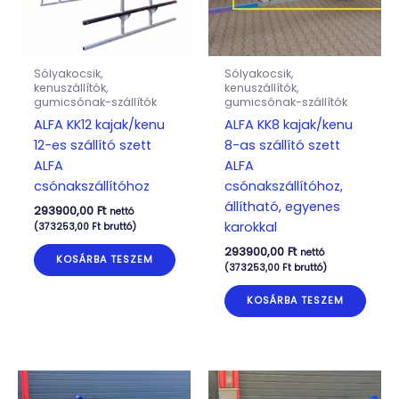
Sólyakocsik,
Sólyakocsik,
kenuszállítók,
kenuszállítók,
gumicsónak-szállítók
gumicsónak-szállítók
ALFA KK12 kajak/kenu
ALFA KK8 kajak/kenu
12-es szállító szett
8-as szállító szett
ALFA
ALFA
csónakszállítóhoz
csónakszállítóhoz,
állítható, egyenes
293900,00
Ft
nettó
karokkal
(
373253,00
Ft
bruttó)
293900,00
Ft
nettó
KOSÁRBA TESZEM
(
373253,00
Ft
bruttó)
KOSÁRBA TESZEM