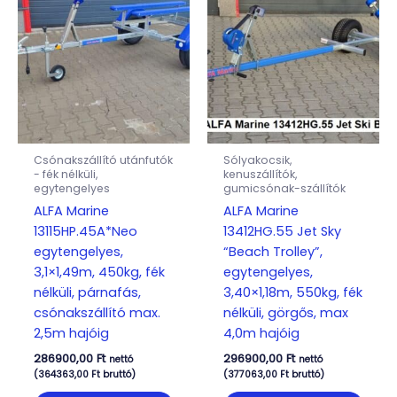
Csónakszállító utánfutók
Sólyakocsik,
- fék nélküli,
kenuszállítók,
egytengelyes
gumicsónak-szállítók
ALFA Marine
ALFA Marine
13115HP.45A*Neo
13412HG.55 Jet Sky
egytengelyes,
“Beach Trolley”,
3,1×1,49m, 450kg, fék
egytengelyes,
nélküli, párnafás,
3,40×1,18m, 550kg, fék
csónakszállító max.
nélküli, görgős, max
2,5m hajóig
4,0m hajóig
286900,00
Ft
296900,00
Ft
nettó
nettó
(
364363,00
Ft
bruttó)
(
377063,00
Ft
bruttó)