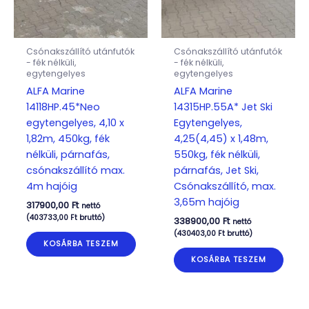
Csónakszállító utánfutók
Csónakszállító utánfutók
- fék nélküli,
- fék nélküli,
egytengelyes
egytengelyes
ALFA Marine
ALFA Marine
14118HP.45*Neo
14315HP.55A* Jet Ski
egytengelyes, 4,10 x
Egytengelyes,
1,82m, 450kg, fék
4,25(4,45) x 1,48m,
nélküli, párnafás,
550kg, fék nélküli,
csónakszállító max.
párnafás, Jet Ski,
4m hajóig
Csónakszállító, max.
3,65m hajóig
317900,00
Ft
nettó
(
403733,00
Ft
bruttó)
338900,00
Ft
nettó
(
430403,00
Ft
bruttó)
KOSÁRBA TESZEM
KOSÁRBA TESZEM