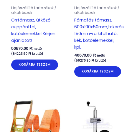
Hajószállító tartozékok /
Hajószállító tartozékok /
alkatrészek
alkatrészek
Orrtámasz, ütköző
Párnafás támasz,
cuppánttal,
600x100x50mm,tekerős,
kötőelemekkel Kérjen
150mm-ra kitolható,
ajánlatot!
kék, kötőelemekkel,
kpl.
50570,00
Ft
nettó
(
64223,90
Ft
bruttó)
46670,00
Ft
nettó
(
59270,90
Ft
bruttó)
KOSÁRBA TESZEM
KOSÁRBA TESZEM