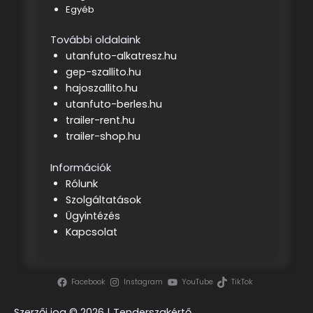
Egyéb
További oldalaink
utanfuto-alkatresz.hu
gep-szallito.hu
hajoszallito.hu
utanfuto-berles.hu
trailer-rent.hu
trailer-shop.hu
Információk
Rólunk
Szolgáltatások
Ügyintézés
Kapcsolat
Facebook
Instagram
YouTube
TikTok
Szerzői jog ©
2026 | Tenderszakértő