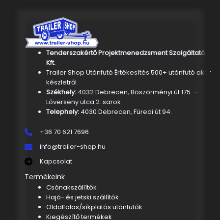
Tenderszakértő Projektmenedzsment Szolgáltató
Kft.
Trailer Shop Utánfutó Értékesítés 500+ utánfutó akár
készletről
Székhely:
4032 Debrecen, Böszörményi út 175. –
Lóverseny utca 2. sarok
Telephely:
4030 Debrecen, Füredi út 94.
+36 70 621 7696
info@trailer-shop.hu
Kapcsolat
Termékeink
Csónakszállítók
Hajó- és jetski szállítók
Oldalfalas/síkplatós utánfutók
Kiegészítő termékek