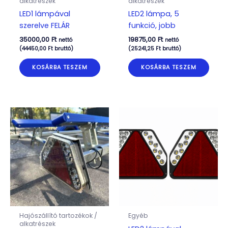
alkatrészek
alkatrészek
LED1 lámpával
LED2 lámpa, 5
szerelve FELÁR
funkció, jobb
35000,00
Ft
19875,00
Ft
nettó
nettó
(
44450,00
Ft
bruttó)
(
25241,25
Ft
bruttó)
KOSÁRBA TESZEM
KOSÁRBA TESZEM
Hajószállító tartozékok /
Egyéb
alkatrészek