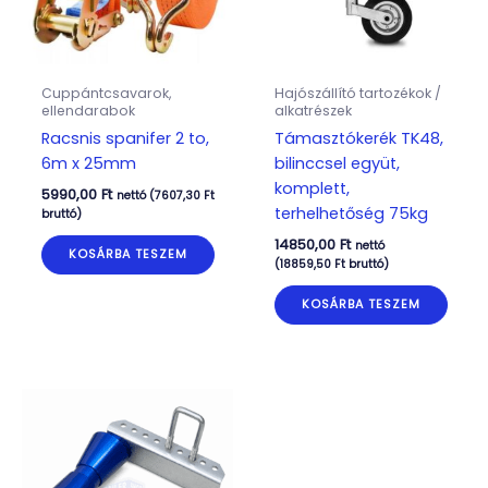
Cuppántcsavarok,
Hajószállító tartozékok /
ellendarabok
alkatrészek
Racsnis spanifer 2 to,
Támasztókerék TK48,
6m x 25mm
bilinccsel együt,
komplett,
5990,00
Ft
nettó (
7607,30
Ft
terhelhetőség 75kg
bruttó)
14850,00
Ft
nettó
KOSÁRBA TESZEM
(
18859,50
Ft
bruttó)
KOSÁRBA TESZEM