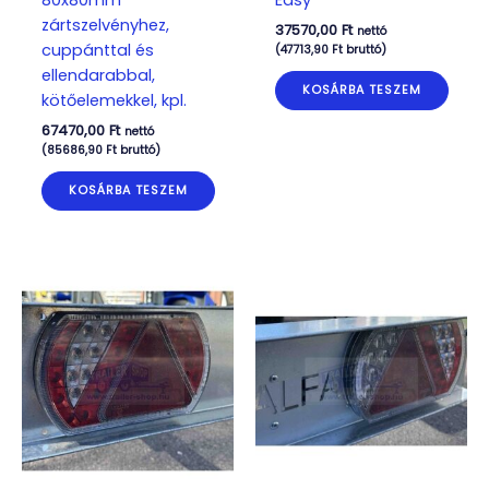
zártszelvényhez,
37570,00
Ft
nettó
cuppánttal és
(
47713,90
Ft
bruttó)
ellendarabbal,
KOSÁRBA TESZEM
kötőelemekkel, kpl.
67470,00
Ft
nettó
(
85686,90
Ft
bruttó)
KOSÁRBA TESZEM