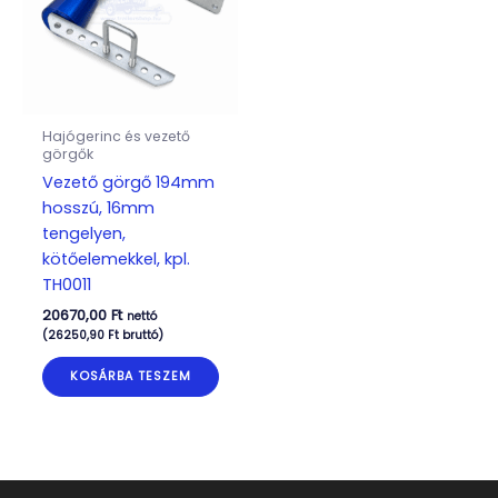
Hajógerinc és vezető
görgők
Vezető görgő 194mm
hosszú, 16mm
tengelyen,
kötőelemekkel, kpl.
TH0011
20670,00
Ft
nettó
(
26250,90
Ft
bruttó)
KOSÁRBA TESZEM