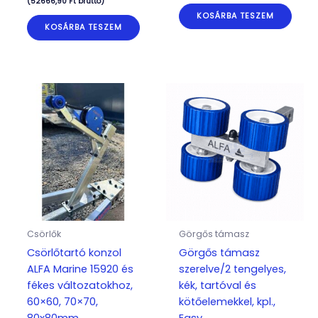
(
52666,90
Ft
bruttó)
KOSÁRBA TESZEM
KOSÁRBA TESZEM
Csörlők
Görgős támasz
Csörlőtartó konzol
Görgős támasz
ALFA Marine 15920 és
szerelve/2 tengelyes,
fékes változatokhoz,
kék, tartóval és
60×60, 70×70,
kötőelemekkel, kpl.,
80x80mm
Easy