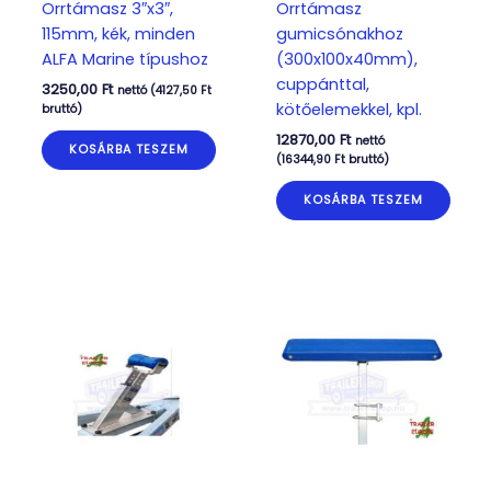
Orrtámasz 3″x3″,
Orrtámasz
115mm, kék, minden
gumicsónakhoz
ALFA Marine típushoz
(300x100x40mm),
cuppánttal,
3250,00
Ft
nettó (
4127,50
Ft
kötőelemekkel, kpl.
bruttó)
12870,00
Ft
nettó
KOSÁRBA TESZEM
(
16344,90
Ft
bruttó)
KOSÁRBA TESZEM