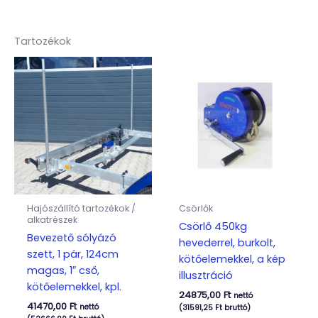
Tartozékok
Hajószállító tartozékok /
Csörlők
alkatrészek
Csörlő 450kg
Bevezető sólyázó
hevederrel, burkolt,
szett, 1 pár, 124cm
kötőelemekkel, a kép
magas, 1″ cső,
illusztráció
kötőelemekkel, kpl.
24875,00
Ft
nettó
41470,00
Ft
nettó
(
31591,25
Ft
bruttó)