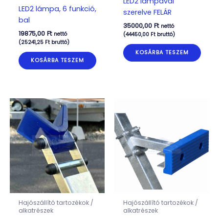
LED2 lámpával
LED2 lámpa, 6 funkció,
szerelve FELÁR
bal
35000,00
Ft
nettó
19875,00
Ft
nettó
(
44450,00
Ft
bruttó)
(
25241,25
Ft
bruttó)
KOSÁRBA TESZEM
KOSÁRBA TESZEM
Hajószállító tartozékok /
Hajószállító tartozékok /
alkatrészek
alkatrészek