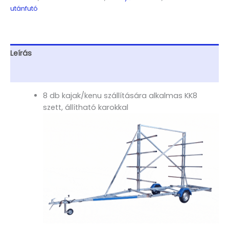
ALFA
utánfutó
csónakszállítóhoz,
állítható,
egyenes
karokkal
Leírás
mennyiség
További információk
8 db kajak/kenu szállítására alkalmas KK8
szett, állítható karokkal