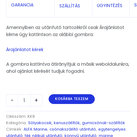
S
GARANCIA
ÜGYINTÉZÉS
SZÁLLÍTÁS
Amennyiben az utánfutó tartozékról csak Árajánlatot
kérne úgy kattintson az alábbi gombra:
Árajánlatot kérek
A gombra kattintva átirányítjuk a másik weboldalunkra,
ahol ajánlat kérését tudjuk fogadni.
ALFA
-
+
KOSÁRBA TESZEM
KK8
kajak/kenu
8-
Cikkszám:
KK8
as
Kategória:
Sólyakocsik, kenuszállítók, gumicsónak-szállítók
szállító
Címkék:
ALFA Marine
,
csónakszállító utánfutó
,
egytengelyes
szett
utánfutó
,
fék nélküli utánfutó
,
könnyű utánfutó
,
marine