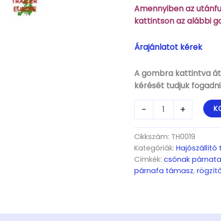
Amennyiben az utánfut
kattintson az alábbi 
Árajánlatot kérek
A gombra kattintva áti
kérését tudjuk fogadni
Párnafás
-
+
K
támasz,
600x100x50mm,tekerős,
150mm-
Cikkszám:
TH0019
ra
Kategóriák:
Hajószállító
kitolható,
Címkék:
csónak párnata
kék,
párnafa támasz
,
rögzít
kötőelemekkel,
kpl.
mennyiség