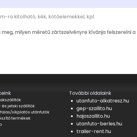
ra kitolható, kék, kötőelemekkel, kpl.
 meg, milyen méretű zártszelvényre kívánja felszerelni a
eink
További oldalaink
akszállítók
utanfuto-alkatresz.hu
 és jetski szállítók
gep-szallito.hu
falas/síkplatós utánfutók
hajoszallito.hu
észítő termékek
utanfuto-berles.hu
b
trailer-rent.hu