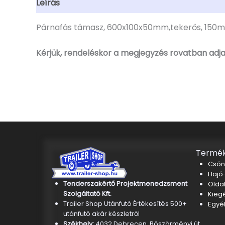
Leírás
További információk
Párnafás támasz, 600x100x50mm,tekerős, 150mm-
Kérjük, rendeléskor a megjegyzés rovatban adja
Termék
Csón
Hajó-
Tenderszakértő Projektmenedzsment
Oldal
Szolgáltató Kft.
Kieg
Trailer Shop Utánfutó Értékesítés 500+
Egyé
utánfutó akár készletről
Székhely:
4032 Debrecen, Böszörményi út