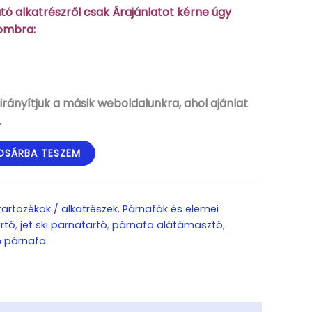
ó alkatrészről csak Árajánlatot kérne úgy
gombra:
rányítjuk a másik weboldalunkra, ahol ajánlat
.
OSÁRBA TESZEM
 tartozékok / alkatrészek
,
Párnafák és elemei
rtó
,
jet ski parnatartó
,
párnafa alátámasztó
,
ő párnafa