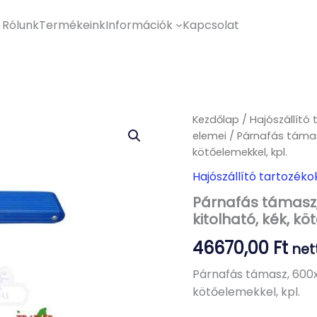
Rólunk
Termékeink
Információk
Kapcsolat
Kezdőlap
/
Hajószállító 
elemei
/ Párnafás támas
kötőelemekkel, kpl.
Hajószállító tartozéko
Párnafás támasz
kitolható, kék, kö
46670,00
Ft
net
Párnafás támasz, 600
kötőelemekkel, kpl.