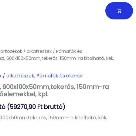
tartozékok / alkatrészek
/
Párnafák és
z, 600x100x50mm,tekerős, 150mm-ra kitolható, kék,
k / alkatrészek
,
Párnafák és elemei
, 600x100x50mm,tekerős, 150mm-ra
tőelemekkel, kpl.
tó (
59270,90
Ft
bruttó)
x100x50mm,tekerős, 150mm-ra kitolható, kék,