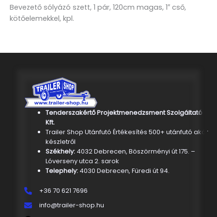
Bevezető sólyázó szett, 1 pár, 120cm magas, 1″ cső,
kötőelemekkel, kpl.
Tenderszakértő Projektmenedzsment Szolgáltató
Kft.
Trailer Shop Utánfutó Értékesítés 500+ utánfutó akár
készletről
Székhely:
4032 Debrecen, Böszörményi út 175. –
Lóverseny utca 2. sarok
Telephely:
4030 Debrecen, Füredi út 94.
+36 70 621 7696
info@trailer-shop.hu