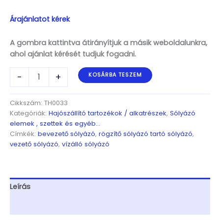
Árajánlatot kérek
A gombra kattintva átirányítjuk a másik weboldalunkra,
ahol ajánlat kérését tudjuk fogadni.
Bevezető
-
+
KOSÁRBA TESZEM
sólyázó
szett,
1
Cikkszám:
TH0033
pár,
Kategóriák:
Hajószállító tartozékok / alkatrészek
,
Sólyázó
124cm
elemek , szettek és egyéb...
magas,
Címkék:
bevezető sólyázó
,
rögzítő sólyázó tartó sólyázó
,
1"
vezető sólyázó
,
vízálló sólyázó
cső,
kötőelemekkel,
kpl.
mennyiség
Leírás
További információk