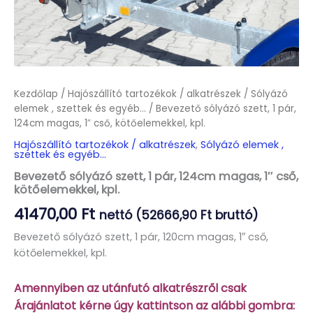
Kezdőlap
/
Hajószállító tartozékok / alkatrészek
/
Sólyázó
elemek , szettek és egyéb...
/ Bevezető sólyázó szett, 1 pár,
124cm magas, 1″ cső, kötőelemekkel, kpl.
Hajószállító tartozékok / alkatrészek
,
Sólyázó elemek ,
szettek és egyéb...
Bevezető sólyázó szett, 1 pár, 124cm magas, 1″ cső,
kötőelemekkel, kpl.
41470,00
Ft
nettó (
52666,90
Ft
bruttó)
Bevezető sólyázó szett, 1 pár, 120cm magas, 1″ cső,
kötőelemekkel, kpl.
Amennyiben az utánfutó alkatrészről csak
Árajánlatot kérne úgy kattintson az alábbi gombra: