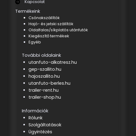
Kapcsolat
Termékeink
Csónakszállítók
Hajó- és jetski szállítók
Oldalfalas/síkplatós utánfutók
Kiegészítő termékek
Egyéb
További oldalaink
utanfuto-alkatresz.hu
gep-szallito.hu
hajoszallito.hu
utanfuto-berles.hu
trailer-rent.hu
trailer-shop.hu
Információk
Rólunk
Szolgáltatások
Ügyintézés