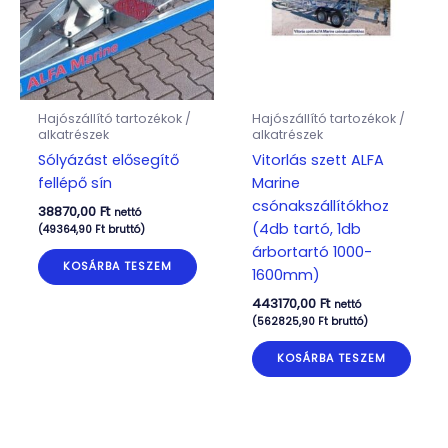
Hajószállító tartozékok /
Hajószállító tartozékok /
alkatrészek
alkatrészek
Sólyázást elősegítő
Vitorlás szett ALFA
fellépő sín
Marine
csónakszállítókhoz
38870,00
Ft
nettó
(4db tartó, 1db
(
49364,90
Ft
bruttó)
árbortartó 1000-
KOSÁRBA TESZEM
1600mm)
443170,00
Ft
nettó
(
562825,90
Ft
bruttó)
KOSÁRBA TESZEM