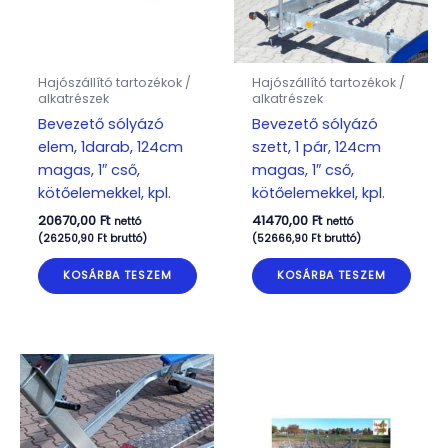
Hajószállító tartozékok /
Hajószállító tartozékok /
alkatrészek
alkatrészek
Bevezető sólyázó
Bevezető sólyázó
elem, 1darab, 124cm
szett, 1 pár, 124cm
magas, 1″ cső,
magas, 1″ cső,
kötőelemekkel, kpl.
kötőelemekkel, kpl.
20670,00
Ft
41470,00
Ft
nettó
nettó
(
26250,90
Ft
bruttó)
(
52666,90
Ft
bruttó)
KOSÁRBA TESZEM
KOSÁRBA TESZEM