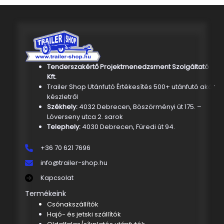
Tenderszakértő Projektmenedzsment Szolgáltató
Kft.
Trailer Shop Utánfutó Értékesítés 500+ utánfutó akár
készletről
Székhely:
4032 Debrecen, Böszörményi út 175. –
Lóverseny utca 2. sarok
Telephely:
4030 Debrecen, Füredi út 94.
+36 70 621 7696
info@trailer-shop.hu
Kapcsolat
Termékeink
Csónakszállítók
Hajó- és jetski szállítók