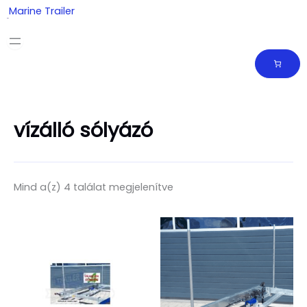
Skip
Marine Trailer
to
content
vízálló sólyázó
Mind a(z) 4 találat megjelenítve