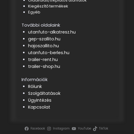
Oldalfalas/síkplatós utánfutók
Kiegészítő termékek
Egyéb
További oldalaink
utanfuto-alkatresz.hu
gep-szallito.hu
hajoszallito.hu
utanfuto-berles.hu
trailer-rent.hu
trailer-shop.hu
Információk
Rólunk
Szolgáltatások
Ügyintézés
Kapcsolat
Facebook
Instagram
YouTube
TikTok