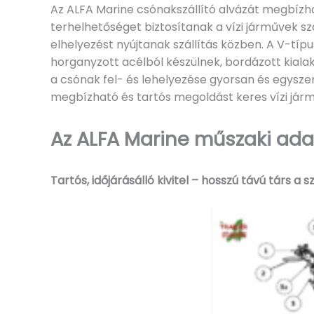
Az ALFA Marine csónakszállító alvázát megbízhat
terhelhetőséget biztosítanak a vízi járművek sz
elhelyezést nyújtanak szállítás közben. A V-típ
horganyzott acélból készülnek, bordázott kialak
a csónak fel- és lehelyezése gyorsan és egyszer
megbízható és tartós megoldást keres vízi járm
Az ALFA Marine műszaki adat
Tartós, időjárásálló kivitel – hosszú távú társ a s