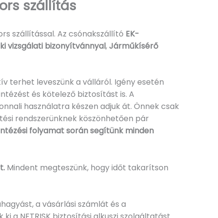
s szállítás
rs szállítással. Az csónakszállító
EK-
i vizsgálati bizonyítvánnyal
,
Járműkísérő
v terhet leveszünk a válláról. Igény esetén
tézést és kötelező biztosítást is. A
nnali használatra készen adjuk át. Önnek csak
kesítési rendszerünknek köszönhetően pár
yintézési folyamat során segítünk minden
t.
Mindent megteszünk, hogy időt takarítson
hagyást, a vásárlási számlát és a
 a NETRISK biztosítási alkuszi szolgáltatást