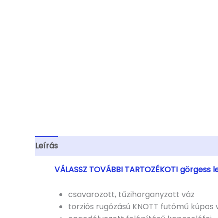
Leírás
További információk
VÁLASSZ TOVÁBBI TARTOZÉKOT! görgess l
csavarozott, tűzihorganyzott váz
torziós rugózású KNOTT futómű kúpos v