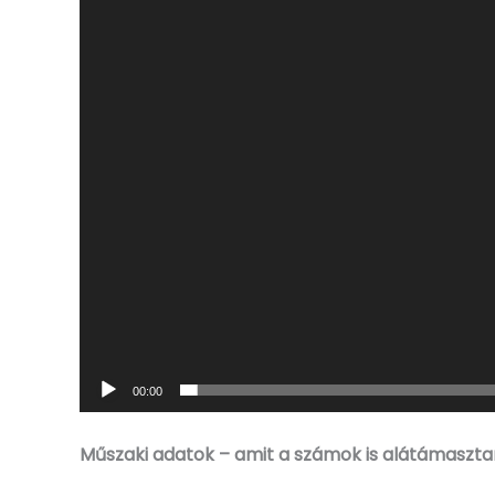
00:00
Műszaki adatok – amit a számok is alátámaszt