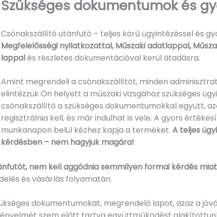
Szükséges dokumentumok és gyor
Csónakszállító utánfutó – teljes körű ügyintézéssel és gyo
Megfelelősségi nyilatkozattal, Műszaki adatlappal, Műszak
lappal
és részletes dokumentációval kerül átadásra.
Amint megrendeli a csónakszállítót, minden adminisztratí
elintézzük Ön helyett a műszaki vizsgához szükséges ügyin
csónakszállító a szükséges dokumentumokkal együtt, azo
regisztrálnia kell, és már indulhat is vele. A gyors érté
munkanapon belül kézhez kapja a terméket.
A teljes üg
kérdésben – nem hagyjuk magára!
ánfutót, nem kell aggódnia semmilyen formai kérdés miat
elés és vásárlás folyamatán.
szükséges dokumentumokat, megrendelő lapot, azaz a jóvá
nyelmét szem előtt tartva együttműködést alakítottunk ki