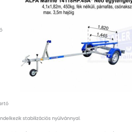
tő
artó
ndelkezik stabilizációs nyúlvánnyal.