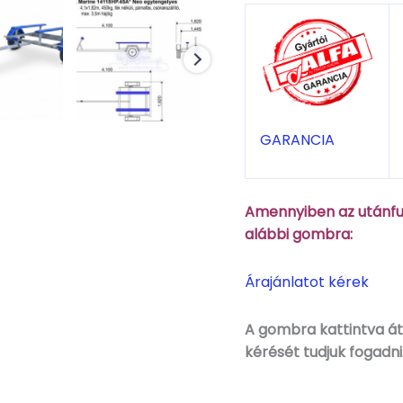
GARANCIA
Amennyiben az utánfut
alábbi gombra:
Árajánlatot kérek
A gombra kattintva áti
kérését tudjuk fogadni