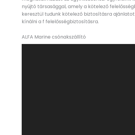
nyújtó társasággal, amely a kötelező felelősség
keresztül tudunk kötelező biztosításra ajánlat
kínálni a f felelősségbiztosításra.
ALFA Marine csónakszállító
Videólejátszó