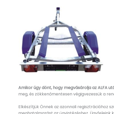
Amikor úgy dönt, hogy megvásárolja az ALFA ut
meg, és zökkenőmentesen végigvezessük a rend
Elkészítjük Önnek az azonnali regisztrációhoz 
meghatalmazást az ügyintézéshez. Ügyfeleink ké