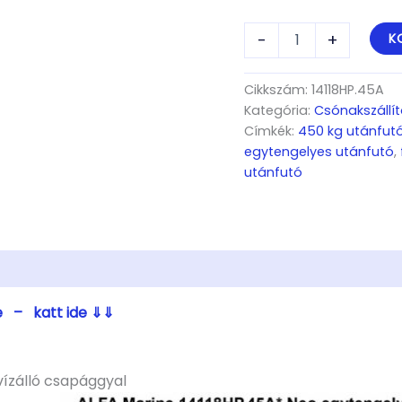
ALFA
-
+
K
Marine
14118HP.45*Neo
egytengelyes,
Cikkszám:
14118HP.45A
4,10
Kategória:
Csónakszállít
x
Címkék:
450 kg utánfut
1,82m,
egytengelyes utánfutó
,
450kg,
utánfutó
fék
nélküli,
párnafás,
csónakszállító
max.
4m
hajóig
mennyiség
e – katt ide ⇓⇓
ízálló csapággyal