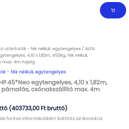
ó utánfutók - fék nélküli, egytengelyes
/ ALFA
tengelyes, 4,10 x 1,82m, 450kg, fék nélküli,
ó max. 4m hajóig
ók - fék nélküli, egytengelyes
HP.45*Neo egytengelyes, 4,10 x 1,82m,
i, párnafás, csónakszállító max. 4m
ttó (
403733,00
Ft
bruttó)
bi fontos információkért kattints az ikonokra: