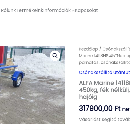
Rólunk
Termékeink
Információk
Kapcsolat
Kezdőlap
/
Csónakszállít
Marine 14118HP.45*Neo egy
párnafás, csónakszállít
Csónakszállító utánfut
ALFA Marine 14118
450kg, fék nélkül
hajóig
317900,00
Ft
ne
Vásárlást segítő továb