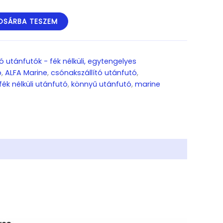
OSÁRBA TESZEM
ó utánfutók - fék nélküli, egytengelyes
ó
,
ALFA Marine
,
csónakszállító utánfutó
,
fék nélküli utánfutó
,
könnyű utánfutó
,
marine