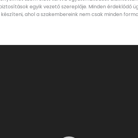
biztosítások egyik vezető szereplője. Minden érdeklődő ü
ot készíteni, ahol a szakembereink nem csak minden form