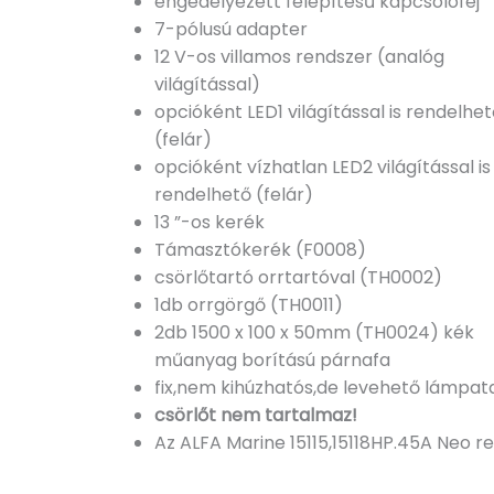
engedélyezett felépítésű kapcsolófej
7-pólusú adapter
12 V-os villamos rendszer (analóg
világítással)
opcióként LED1 világítással is rendelhe
(felár)
opcióként vízhatlan LED2 világítással is
rendelhető (felár)
13 ”-os kerék
Támasztókerék (F0008)
csörlőtartó orrtartóval (TH0002)
1db orrgörgő (TH0011)
2db 1500 x 100 x 50mm (TH0024) kék
műanyag borítású párnafa
fix,nem kihúzhatós,de levehető lámpat
csörlőt nem tartalmaz!
Az ALFA Marine 15115,15118HP.45A Neo re