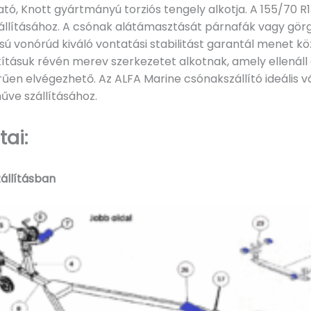
ó, Knott gyártmányú torziós tengely alkotja. A 155/70 R1
állításához. A csónak alátámasztását párnafák vagy görgő
usú vonórúd kiváló vontatási stabilitást garantál menet 
ításuk révén merev szerkezetet alkotnak, amely ellenáll 
űen elvégezhető. Az ALFA Marine csónakszállító ideális v
űve szállításához.
ai:
zállításban