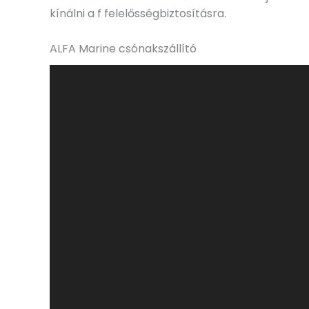
kínálni a f felelősségbiztosításra.
ALFA Marine csónakszállító
Videólejátszó