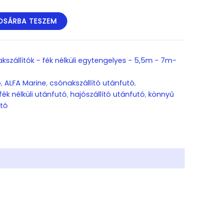
OSÁRBA TESZEM
kszállítók - fék nélküli egytengelyes - 5,5m - 7m-
ó
,
ALFA Marine
,
csónakszállító utánfutó
,
fék nélküli utánfutó
,
hajószállító utánfutó
,
könnyű
tó