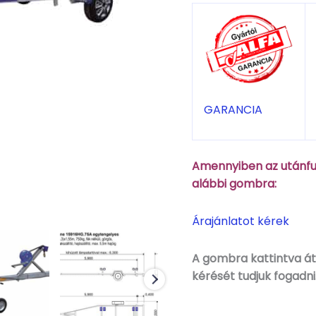
GARANCIA
Amennyiben az utánfut
alábbi gombra:
Árajánlatot kérek
A gombra kattintva áti
kérését tudjuk fogadni