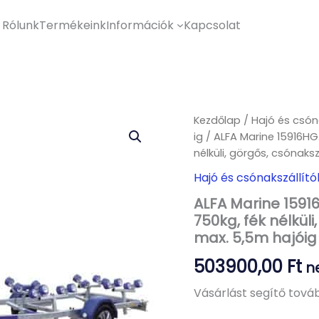
Rólunk
Termékeink
Információk
Kapcsolat
Kezdőlap
/
Hajó és csóna
ig
/ ALFA Marine 15916HG
nélküli, görgős, csónaksz
Hajó és csónakszállító
ALFA Marine 15916
750kg, fék nélküli
max. 5,5m hajóig
503900,00
Ft
n
Vásárlást segítő továb