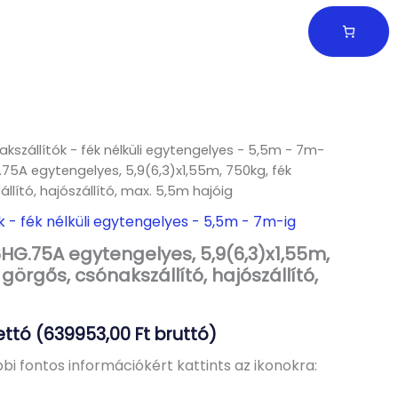
kszállítók - fék nélküli egytengelyes - 5,5m - 7m-
.75A egytengelyes, 5,9(6,3)x1,55m, 750kg, fék
állító, hajószállító, max. 5,5m hajóig
k - fék nélküli egytengelyes - 5,5m - 7m-ig
HG.75A egytengelyes, 5,9(6,3)x1,55m,
, görgős, csónakszállító, hajószállító,
ettó (
639953,00
Ft
bruttó)
bi fontos információkért kattints az ikonokra: