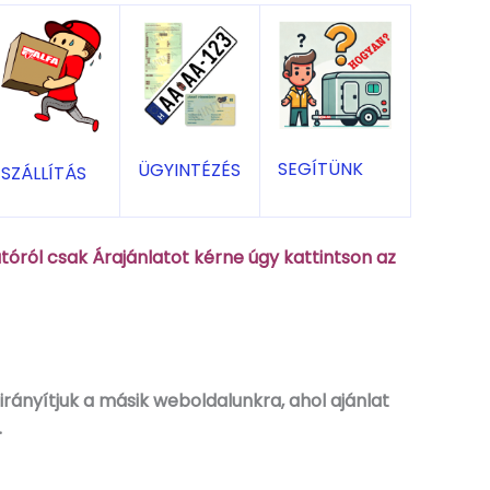
SEGÍTÜNK
ÜGYINTÉZÉS
SZÁLLÍTÁS
óról csak Árajánlatot kérne úgy kattintson az
rányítjuk a másik weboldalunkra, ahol ajánlat
.