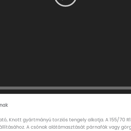
anak
ó, Knott gyártmányú torziós tengely alkotja. A 155/70 R1
állításához. A csónak alátámasztását párnafák vagy görgő