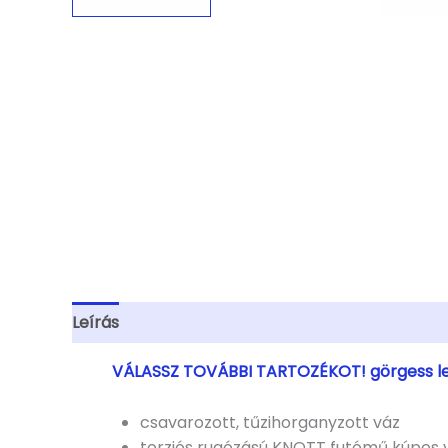
Leírás
További információk
VÁLASSZ TOVÁBBI TARTOZÉKOT! görgess l
csavarozott, tűzihorganyzott váz
torziós rugózású KNOTT futómű kúpos v