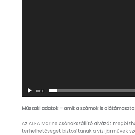
00:00
Műszaki adatok – amit a számok is alátámaszt
Az ALFA Marine csónakszállító alvázát megbízhat
terhelhetőséget biztosítanak a vízi járművek sz