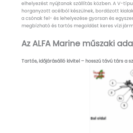
elhelyezést nyújtanak szállítás közben. A V-típ
horganyzott acélból készülnek, bordázott kialak
a csónak fel- és lehelyezése gyorsan és egyszer
megbízható és tartós megoldást keres vízi járm
Az ALFA Marine műszaki adat
Tartós, időjárásálló kivitel – hosszú távú társ a s