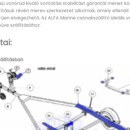
usú vonórúd kiváló vontatási stabilitást garantál menet 
ításuk révén merev szerkezetet alkotnak, amely ellenáll 
űen elvégezhető. Az ALFA Marine csónakszállító ideális v
űve szállításához.
ai:
zállításban