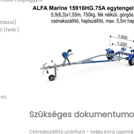
ítással)
ő (felár)
rtó
Szükséges dokumentumok 
Csónakszállító utánfutó – teljes körű ügyintéz