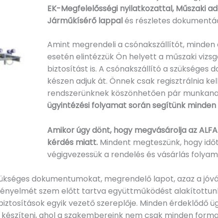
EK-Megfelelősségi nyilatkozattal, Műszaki ad
Járműkísérő lappal
és részletes dokumentác
Amint megrendeli a csónakszállítót, minden a
esetén elintézzük Ön helyett a műszaki vizs
biztosítást is. A csónakszállító a szükséges
készen adjuk át. Önnek csak regisztrálnia kell
rendszerünknek köszönhetően pár munkanap
ügyintézési folyamat során segítünk minde
Amikor úgy dönt, hogy megvásárolja az ALFA
kérdés miatt.
Mindent megteszünk, hogy idő
végigvezessük a rendelés és vásárlás folyam
szükséges dokumentumokat, megrendelő lapot, azaz a jóvá
nyelmét szem előtt tartva együttműködést alakítottunk ki
biztosítások egyik vezető szereplője. Minden érdeklődő ü
ot készíteni, ahol a szakembereink nem csak minden form