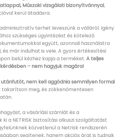
atlappal, Műszaki vizsgálati bizonyítvánnyal
,
ióval kerül átadásra.
dminisztratív terhet leveszünk a válláról. Igény
gához szükséges ügyintézést és kötelező
 dokumentumokkal együtt, azonnali használatra
, és már indulhat is vele. A gyors értékesítési
on belül kézhez kapja a terméket.
A teljes
n kérdésben – nem hagyjuk magára!
 utánfutót, nem kell aggódnia semmilyen formai
t takarítson meg, és zökkenőmentesen
atán.
hagyást, a vásárlási számlát és a
 a NETRISK biztosítási alkuszi szolgáltatást
gyfelünknek közvetlenül a Netrisk rendszerén
aságban segítenek, hanem akciós árat is tudnak