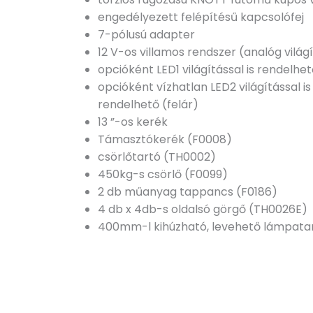
engedélyezett felépítésű kapcsolófej
7-pólusú adapter
12 V-os villamos rendszer (analóg világ
opcióként LED1 világítással is rendelhet
opcióként vízhatlan LED2 világítással is
rendelhető (felár)
13 ”-os kerék
Támasztókerék (F0008)
csörlőtartó (TH0002)
450kg-s csörlő (F0099)
2 db műanyag tappancs (F0186)
4 db x 4db-s oldalsó görgő (TH0026E)
400mm-l kihúzható, levehető lámpata