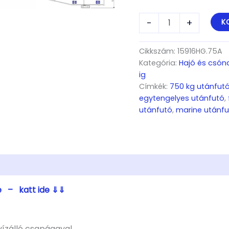
ALFA
-
+
K
Marine
15916HG.75A
egytengelyes,
Cikkszám:
15916HG.75A
5,9(6,3)x1,55m,
Kategória:
Hajó és csóna
750kg,
ig
fék
Címkék:
750 kg utánfut
nélküli,
egytengelyes utánfutó
,
görgős,
csónakszállító,
utánfutó
,
marine utánfu
hajószállító,
max.
5,5m
hajóig
mennyiség
e – katt ide ⇓⇓
ízálló csapággyal