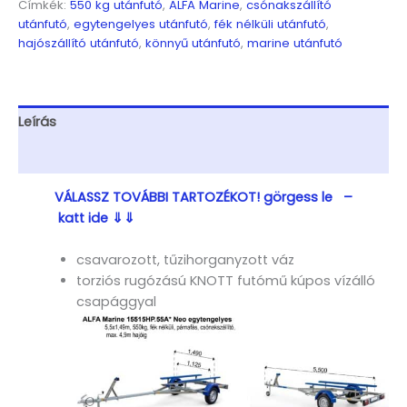
Címkék:
550 kg utánfutó
,
ALFA Marine
,
csónakszállító
nélküli,
utánfutó
,
egytengelyes utánfutó
,
fék nélküli utánfutó
,
párnafás,
hajószállító utánfutó
,
könnyű utánfutó
,
marine utánfutó
csónakszállító
max.
4,9m
hajóig
Leírás
mennyiség
További információk
VÁLASSZ TOVÁBBI TARTOZÉKOT! görgess le –
katt ide ⇓⇓
csavarozott, tűzihorganyzott váz
torziós rugózású KNOTT futómű kúpos vízálló
csapággyal