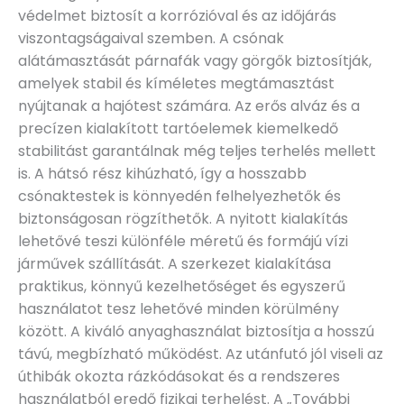
védelmet biztosít a korrózióval és az időjárás
viszontagságaival szemben. A csónak
alátámasztását párnafák vagy görgők biztosítják,
amelyek stabil és kíméletes megtámasztást
nyújtanak a hajótest számára. Az erős alváz és a
precízen kialakított tartóelemek kiemelkedő
stabilitást garantálnak még teljes terhelés mellett
is. A hátsó rész kihúzható, így a hosszabb
csónaktestek is könnyedén felhelyezhetők és
biztonságosan rögzíthetők. A nyitott kialakítás
lehetővé teszi különféle méretű és formájú vízi
járművek szállítását. A szerkezet kialakítása
praktikus, könnyű kezelhetőséget és egyszerű
használatot tesz lehetővé minden körülmény
között. A kiváló anyaghasználat biztosítja a hosszú
távú, megbízható működést. Az utánfutó jól viseli az
úthibák okozta rázkódásokat és a rendszeres
használatból eredő fizikai terhelést. A „További