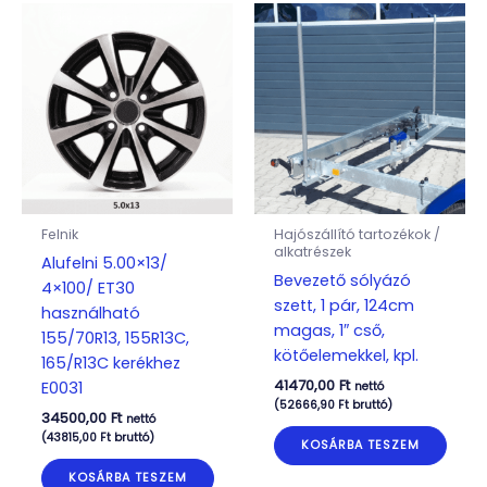
Felnik
Hajószállító tartozékok /
alkatrészek
Alufelni 5.00×13/
Bevezető sólyázó
4×100/ ET30
szett, 1 pár, 124cm
használható
magas, 1″ cső,
155/70R13, 155R13C,
kötőelemekkel, kpl.
165/R13C kerékhez
41470,00
Ft
E0031
nettó
(
52666,90
Ft
bruttó)
34500,00
Ft
nettó
(
43815,00
Ft
bruttó)
KOSÁRBA TESZEM
KOSÁRBA TESZEM