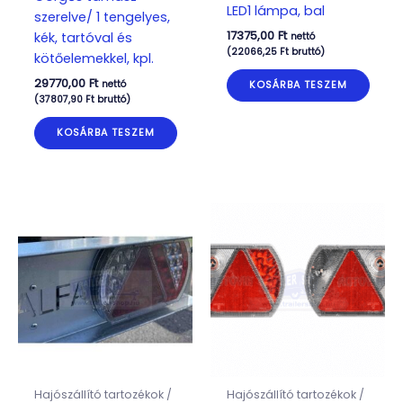
LED1 lámpa, bal
szerelve/ 1 tengelyes,
17375,00
Ft
kék, tartóval és
nettó
(
22066,25
Ft
bruttó)
kötőelemekkel, kpl.
29770,00
Ft
nettó
KOSÁRBA TESZEM
(
37807,90
Ft
bruttó)
KOSÁRBA TESZEM
Hajószállító tartozékok /
Hajószállító tartozékok /