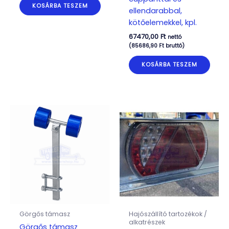
KOSÁRBA TESZEM
ellendarabbal,
kötőelemekkel, kpl.
67470,00
Ft
nettó
(
85686,90
Ft
bruttó)
KOSÁRBA TESZEM
Görgős támasz
Hajószállító tartozékok /
alkatrészek
Görgős támasz