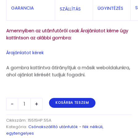
S
GARANCIA
ÜGYINTÉZÉS
SZÁLLÍTÁS
Amennyiben az utánfutóról csak Árajánlatot kérne úgy
kattintson az alábbi gombra:
Árajánlatot kérek
A gombra kattintva átirányítjuk a másik weboldalunkra,
ahol ajánlat kérését tudjuk fogadni.
ALFA
-
+
KOSÁRBA TESZEM
Marine
15515HP.55A*Neo
egytengelyes,
Cikkszám:
15515HP.55A
5,5x1,49m,
Kategória:
Csónakszállító utánfutók - fék nélküli,
550kg,
egytengelyes
fék