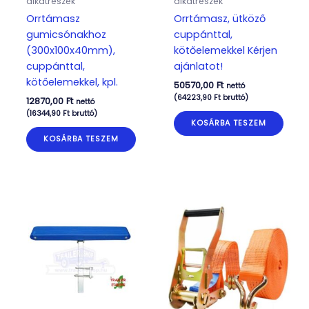
alkatrészek
alkatrészek
Orrtámasz
Orrtámasz, ütköző
gumicsónakhoz
cuppánttal,
(300x100x40mm),
kötőelemekkel Kérjen
cuppánttal,
ajánlatot!
kötőelemekkel, kpl.
50570,00
Ft
nettó
(
64223,90
Ft
bruttó)
12870,00
Ft
nettó
(
16344,90
Ft
bruttó)
KOSÁRBA TESZEM
KOSÁRBA TESZEM