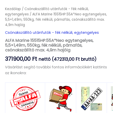
Kezdőlap
/
Csónakszállító utánfutók - fék nélküli,
egytengelyes
/ ALFA Marine 15515HP.55A*Neo egytengelyes,
5,5×1,49m, 550kg, fék nélküli, párnafás, csónakszállító max.
4,9m hajóig
Csónakszállító utánfutók - fék nélküli, egytengelyes
ALFA Marine 15515HP.55A*Neo egytengelyes,
5,5×1,49m, 550kg, fék nélküli, párnafás,
csónakszállító max. 4,9m hajóig
371900,00
Ft
nettó (
472313,00
Ft
bruttó)
Vásárlást segítő további fontos információkért kattints
az ikonokra: