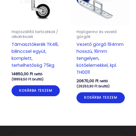
Hajószállító tartozékok /
Hajógerinc és vezető
alkatrészek
görgők
Támasztókerék TK48,
Vezető görgő 194mm
bilinccsel együt,
hosszú, 16mm
komplett,
tengelyen,
terhelhetőség 75kg
kötőelemekkel, kpl.
TH0011
14850,00
Ft
nettó
(
18859,50
Ft
bruttó)
20670,00
Ft
nettó
(
26250,90
Ft
bruttó)
KOSÁRBA TESZEM
KOSÁRBA TESZEM