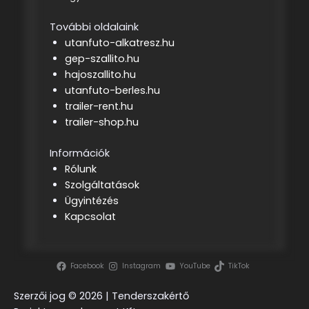
További oldalaink
utanfuto-alkatresz.hu
gep-szallito.hu
hajoszallito.hu
utanfuto-berles.hu
trailer-rent.hu
trailer-shop.hu
Információk
Rólunk
Szolgáltatások
Ügyintézés
Kapcsolat
Facebook
Instagram
YouTube
TikTok
Szerzői jog ©
2026 | Tenderszakértő