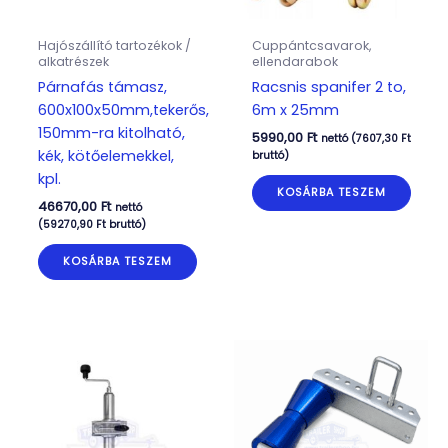
Hajószállító tartozékok /
Cuppántcsavarok,
alkatrészek
ellendarabok
Párnafás támasz,
Racsnis spanifer 2 to,
600x100x50mm,tekerős,
6m x 25mm
150mm-ra kitolható,
5990,00
Ft
nettó (
7607,30
Ft
kék, kötőelemekkel,
bruttó)
kpl.
KOSÁRBA TESZEM
46670,00
Ft
nettó
(
59270,90
Ft
bruttó)
KOSÁRBA TESZEM