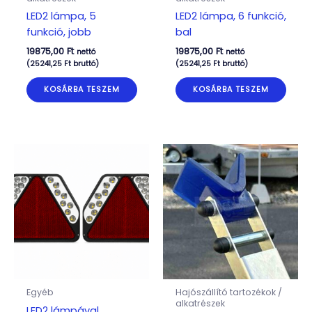
LED2 lámpa, 5
LED2 lámpa, 6 funkció,
funkció, jobb
bal
19875,00
Ft
19875,00
Ft
nettó
nettó
(
25241,25
Ft
bruttó)
(
25241,25
Ft
bruttó)
KOSÁRBA TESZEM
KOSÁRBA TESZEM
Egyéb
Hajószállító tartozékok /
alkatrészek
LED2 lámpával