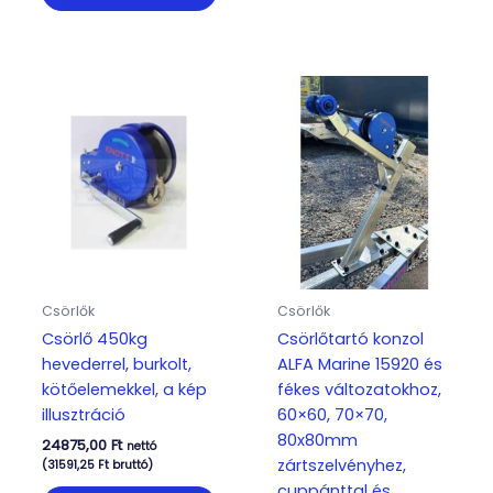
Csörlők
Csörlők
Csörlő 450kg
Csörlőtartó konzol
hevederrel, burkolt,
ALFA Marine 15920 és
kötőelemekkel, a kép
fékes változatokhoz,
illusztráció
60×60, 70×70,
80x80mm
24875,00
Ft
nettó
zártszelvényhez,
(
31591,25
Ft
bruttó)
cuppánttal és