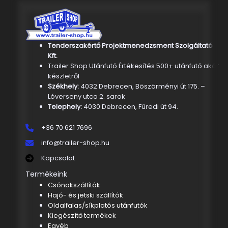
Tenderszakértő Projektmenedzsment Szolgáltató
Kft.
Trailer Shop Utánfutó Értékesítés 500+ utánfutó akár
készletről
Székhely:
4032 Debrecen, Böszörményi út 175. –
Lóverseny utca 2. sarok
Telephely:
4030 Debrecen, Füredi út 94.
+36 70 621 7696
info@trailer-shop.hu
Kapcsolat
Termékeink
Csónakszállítók
Hajó- és jetski szállítók
Oldalfalas/síkplatós utánfutók
Kiegészítő termékek
Egyéb