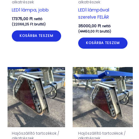
alkatrészek
alkatrészek
LED1 lámpa, jobb
LED1 lámpával
szerelve FELÁR
17375,00
Ft
nettó
(
22066,25
Ft
bruttó)
35000,00
Ft
nettó
(
44450,00
Ft
bruttó)
KOSÁRBA TESZEM
KOSÁRBA TESZEM
Hajószállító tartozékok /
Hajószállító tartozékok /
alkatrészek
alkatrészek