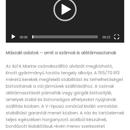
00:00
00:22
Műszaki adatok – amit a számok is alátámasztanak
Az ALFA Marine csónakszállító alvázát megbízható,
Knott gyártmányú torziós tengely alkotja. A 155/70 R13
méretű kerekek megfelelő stabilitást és terhelhetőséget
biztosítanak a vízi járművek szállításához. A csónak
alátámasztását párnafák vagy görgők biztosítják,
amelyek stabil és biztonságos elhelyezést nyújtanak
szállítás közben. A V-típusú vonórúd kiváló vontatási
stabilitást garantál menet közben. A váz és tartóelemek
teljes egészében horganyzott acélból készülnek,
bordázott kialakításuk révén merev szerkezetet