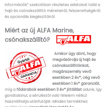
információk” szekcióban részletes adatokat talál a
hajó és csónakszállító méreteiről, felszereltségéről
és opcionális kiegészítőiről.
Miért az új ALFA Marine,
csónakszállító?
Amikor úgy dönt, hogy
megvásárolja új hajó és
csónakszállítóinkat,
magánszemély vevő
esetében 2 év*, cég vevő
esetében 1 év* garanciát
,
míg a
fődarabok esetében 3 év* jótállást
adunk, így
gondtalanul, a sérüléstől való félelem nélkül
használhatja utánfutóját. Minden termékhez