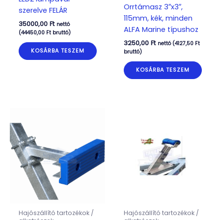
Orrtámasz 3″x3″,
szerelve FELÁR
115mm, kék, minden
35000,00
Ft
nettó
ALFA Marine típushoz
(
44450,00
Ft
bruttó)
3250,00
Ft
nettó (
4127,50
Ft
KOSÁRBA TESZEM
bruttó)
KOSÁRBA TESZEM
Hajószállító tartozékok /
Hajószállító tartozékok /