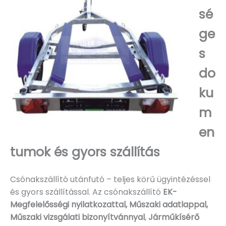
sé
ge
s
do
ku
m
en
tumok és gyors szállítás
Csónakszállító utánfutó – teljes körű ügyintézéssel
és gyors szállítással. Az csónakszállító
EK-
Megfelelősségi nyilatkozattal, Műszaki adatlappal,
Műszaki vizsgálati bizonyítvánnyal
,
Járműkísérő