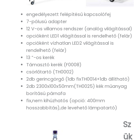
engedélyezett felépítésű kapcsolófej
7-pólusú adapter
12 V-os villamos rendszer (analóg világítással)
opcióként LED1 világítással is rendelhető (felár)
opcióként vízhatlan LED2 világítással is
rendelhető (felár)
13 ”-os kerék
Támasztó kerék (F0008)
csörlőtartó (TH0002)
2db gerincgörgő (1db fixTH0014+1db állítható)
2db 2300x100x50mm(TH0025) kék műanyag
borítású párnafa
fix,nem kihúzhatós (opció: 400mm
hosszabbítás),de levehető lámpatartó)
Sz
ük