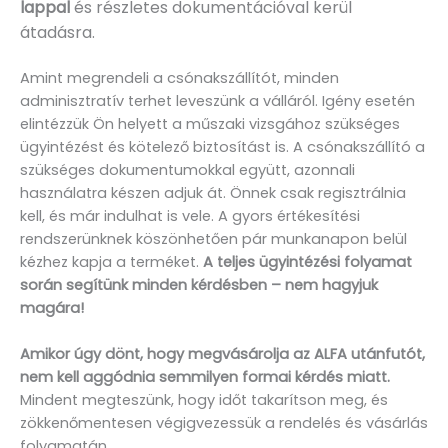
lappal
és részletes dokumentációval kerül
átadásra.
Amint megrendeli a csónakszállítót, minden
adminisztratív terhet leveszünk a válláról. Igény esetén
elintézzük Ön helyett a műszaki vizsgához szükséges
ügyintézést és kötelező biztosítást is. A csónakszállító a
szükséges dokumentumokkal együtt, azonnali
használatra készen adjuk át. Önnek csak regisztrálnia
kell, és már indulhat is vele. A gyors értékesítési
rendszerünknek köszönhetően pár munkanapon belül
kézhez kapja a terméket.
A teljes ügyintézési folyamat
során segítünk minden kérdésben – nem hagyjuk
magára!
Amikor úgy dönt, hogy megvásárolja az ALFA utánfutót,
nem kell aggódnia semmilyen formai kérdés miatt.
Mindent megteszünk, hogy időt takarítson meg, és
zökkenőmentesen végigvezessük a rendelés és vásárlás
folyamatán.