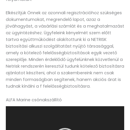
Elkészítjük Önnek az azonnali regisztrációhoz szükséges
dokumentumokat, megrendelő lapot, azaz a
jóváhagyást, a vásárlási számlát és a meghatalmazást
az ügyintézéshez. Ügyfeleink kényelmét szem előtt
tartva együttműködést alakítottunk ki a NETRISK
biztosítási alkuszi szolgáltatást nyújtó társasággal,
amely a kötelező felelősségbiztosítások egyik vezető
szereplője. Minden érdeklődő ügyfelünknek közvetlenül a
Netrisk rendszerén keresztül tudunk kötelező biztosításra
ajánlatot készíteni, ahol a szakembereink nem csak
minden formaságban segítenek, hanem akciós árat is
tudnak kínálni a f felelősségbiztosításra.
ALFA Marine csónakszállító
Videólejátszó