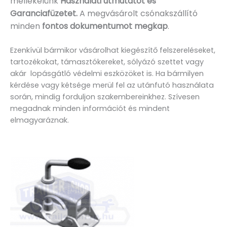
mellékelünk
Használati útmutatót és
Garanciafüzetet.
A
megvásárolt csónakszállító
minden
fontos dokumentumot megkap
.
Ezenkívül bármikor vásárolhat kiegészítő felszereléseket,
tartozékokat, támasztókereket, sólyázó szettet vagy
akár lopásgátló védelmi eszközöket is. Ha bármilyen
kérdése vagy kétsége merül fel az utánfutó használata
során, mindig forduljon szakembereinkhez. Szívesen
megadnak minden információt és mindent
elmagyaráznak.