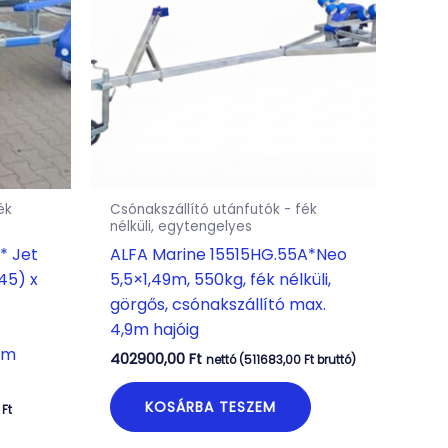
ék
Csónakszállító utánfutók - fék
nélküli, egytengelyes
* Jet
ALFA Marine 15515HG.55A*Neo
45) x
5,5×1,49m, 550kg, fék nélküli,
görgős, csónakszállító max.
4,9m hajóig
5m
402900,00
Ft
nettó (
511683,00
Ft
bruttó)
KOSÁRBA TESZEM
0
Ft