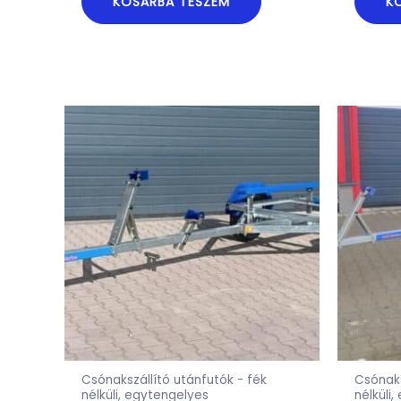
KOSÁRBA TESZEM
K
Csónakszállító utánfutók - fék
Csónaks
nélküli, egytengelyes
nélküli