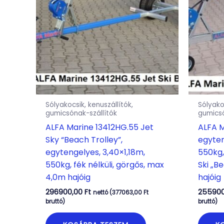
Sólyakocsik, kenuszállítók,
Sólyako
gumicsónak-szállítók
gumicsó
ALFA Marine 13412HG.55 Jet
ALFA M
Sky “Beach Trolley”,
egyten
egytengelyes, 3,40×1,18m,
550kg,
550kg, fék nélküli, görgős, max
Ski „B
4,0m hajóig
hajóig
296900,00
Ft
25590
nettó (
377063,00
Ft
bruttó)
bruttó)