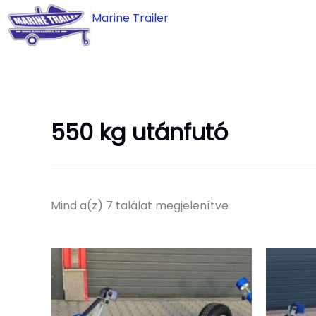
Skip
Marine Trailer
to
content
550 kg utánfutó
Mind a(z) 7 találat megjelenítve