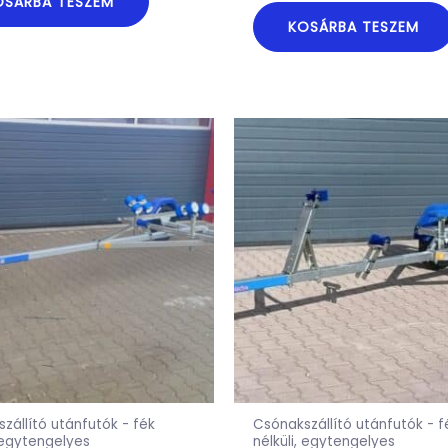
OSÁRBA TESZEM
KOSÁRBA TESZEM
zállító utánfutók - fék
Csónakszállító utánfutók - f
, egytengelyes
nélküli, egytengelyes