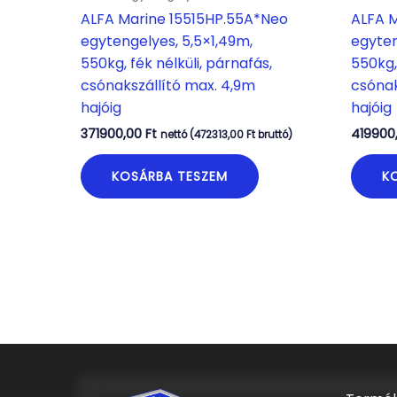
ALFA Marine 15515HP.55A*Neo
ALFA 
egytengelyes, 5,5×1,49m,
egyten
550kg, fék nélküli, párnafás,
550kg, 
csónakszállító max. 4,9m
csónak
hajóig
hajóig
371900,00
Ft
419900
nettó (
472313,00
Ft
bruttó)
KOSÁRBA TESZEM
K