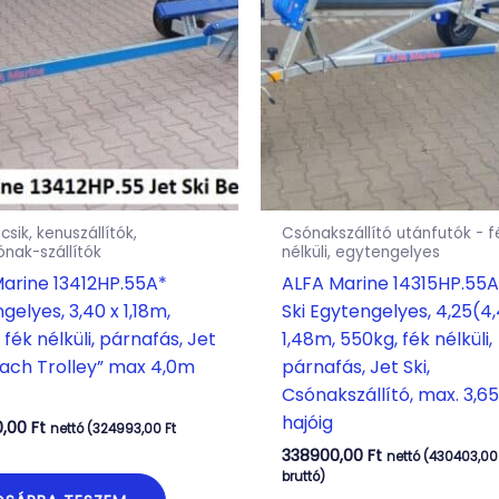
csik, kenuszállítók,
Csónakszállító utánfutók - f
nak-szállítók
nélküli, egytengelyes
arine 13412HP.55A*
ALFA Marine 14315HP.55A
gelyes, 3,40 x 1,18m,
Ski Egytengelyes, 4,25(4,
 fék nélküli, párnafás, Jet
1,48m, 550kg, fék nélküli,
each Trolley” max 4,0m
párnafás, Jet Ski,
Csónakszállító, max. 3,6
hajóig
0,00
Ft
nettó (
324993,00
Ft
338900,00
Ft
nettó (
430403,0
bruttó)