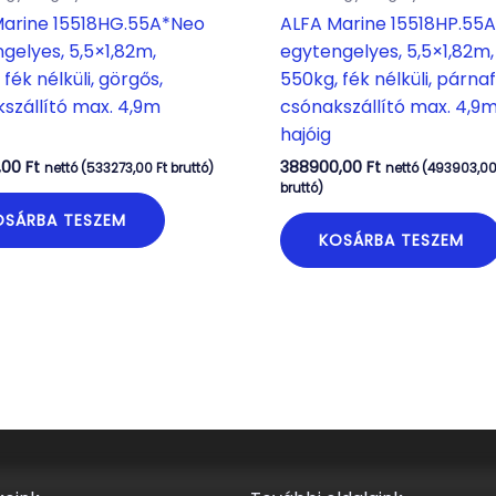
Marine 15518HG.55A*Neo
ALFA Marine 15518HP.55
gelyes, 5,5×1,82m,
egytengelyes, 5,5×1,82m,
fék nélküli, görgős,
550kg, fék nélküli, párnaf
szállító max. 4,9m
csónakszállító max. 4,9
hajóig
,00
Ft
388900,00
Ft
nettó (
533273,00
Ft
bruttó)
nettó (
493903,0
bruttó)
OSÁRBA TESZEM
KOSÁRBA TESZEM