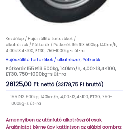
Kezdőlap
/
Hajószállító tartozékok /
alkatrészek
/
Pótkerék
/ Pótkerék 155 R13 500kg, 140km/h,
4,00×13,4×100, ET30, 750-1000kg-s út-ra
Hajószállító tartozékok / alkatrészek
,
Pótkerék
Pótkerék 155 R13 500kg, 140km/h, 4,00×13,4×100,
ET30, 750-1000kg-s út-ra
26125,00
Ft
nettó (
33178,75
Ft
bruttó)
155 R13 500kg, 140km/h, 4,00×13,4×100, ET30, 750-
1000kg-s út-ra
Amennyiben az utánfutó alkatrészről csak
Árajánlatot kérne úgy kattintson az alábbi gombra: