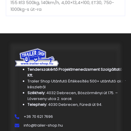
155 R13 500kg, 140km/h, 4,00×13,4×100, ET30, 750-
1000kg-s út-ra
Tenderszakértő Projektmenedzsment Szolgáltató
Kft.
Trailer Shop Utánfutó Értékesítés 500+ utánfutó akár
készletről
Székhely:
4032 Debrecen, Böszörményi út 175. –
Lóverseny utca 2. sarok
Telephely:
4030 Debrecen, Füredi út 94.
+36 70 621 7696
info@trailer-shop.hu