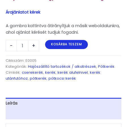
Árajánlatot kérek
A gombra kattintva átirányítjuk a másik weboldalunkra,
ahol ajánlat kérését tudjuk fogadni.
Pótkerék
-
+
KOSÁRBA TESZEM
155
R13
500kg,
Cikkszám:
E0005
140km/h,
Kategóriák:
Hajószállító tartozékok / alkatrészek
,
Pótkerék
4,00x13,4x100,
Címkék:
cserekerék
,
kerék
,
kerék alufelnivel
,
kerék
ET30,
utánfutóhoz
,
pótkerék
,
pótkocsi kerék
750-
1000kg-
s
út-
Leírás
ra
mennyiség
További információk