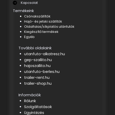
Kapcsolat
Termékeink
Csónakszállítók
Hajó- és jetski szállítók
Oldalfalas/síkplatós utánfutók
Kiegészítő termékek
Egyéb
További oldalaink
utanfuto-alkatresz.hu
gep-szallito.hu
hajoszallito.hu
utanfuto-berles.hu
trailer-rent.hu
trailer-shop.hu
Információk
Rólunk
Szolgáltatások
Ügyintézés