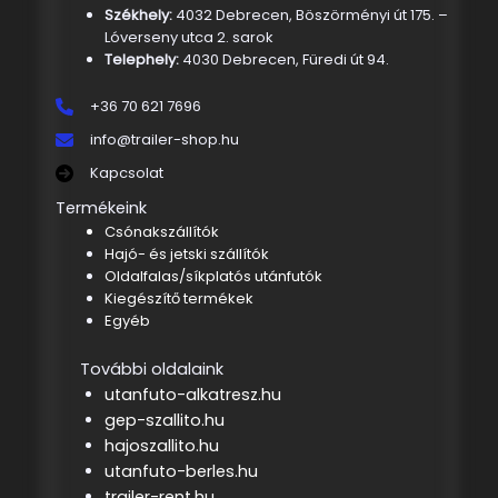
Székhely:
4032 Debrecen, Böszörményi út 175. –
Lóverseny utca 2. sarok
Telephely:
4030 Debrecen, Füredi út 94.
+36 70 621 7696
info@trailer-shop.hu
Kapcsolat
Termékeink
Csónakszállítók
Hajó- és jetski szállítók
Oldalfalas/síkplatós utánfutók
Kiegészítő termékek
Egyéb
További oldalaink
utanfuto-alkatresz.hu
gep-szallito.hu
hajoszallito.hu
utanfuto-berles.hu
trailer-rent.hu