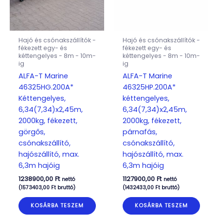
Hajó és csónakszállítók -
Hajó és csónakszállítók -
fékezett egy- és
fékezett egy- és
kéttengelyes - 8m - 10m-
kéttengelyes - 8m - 10m-
ig
ig
ALFA-T Marine
ALFA-T Marine
46325HG.200A*
46325HP.200A*
Kéttengelyes,
kéttengelyes,
6,34(7,34)x2,45m,
6,34(7,34)x2,45m,
2000kg, fékezett,
2000kg, fékezett,
görgős,
párnafás,
csónakszállító,
csónakszállító,
hajószállító, max.
hajószállító, max.
6,3m hajóig
6,3m hajóig
1238900,00
Ft
1127900,00
Ft
nettó
nettó
(
1573403,00
Ft
bruttó)
(
1432433,00
Ft
bruttó)
KOSÁRBA TESZEM
KOSÁRBA TESZEM