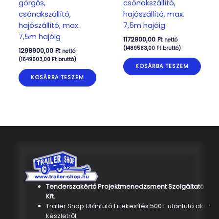
görgős,
csónakszállító,
csónakszállító,
hajószállító, max.
hajószállító, max.
7,5m hajóig
7,5m hajóig
1172900,00
Ft
nettó
(
1489583,00
Ft
bruttó)
1298900,00
Ft
nettó
(
1649603,00
Ft
bruttó)
KOSÁRBA TESZEM
KOSÁRBA TESZEM
Tenderszakértő Projektmenedzsment Szolgáltató
Kft.
Trailer Shop Utánfutó Értékesítés 500+ utánfutó akár
készletről