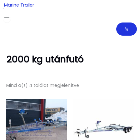
Skip
Marine Trailer
to
content
2000 kg utánfutó
Mind a(z) 4 találat megjelenítve