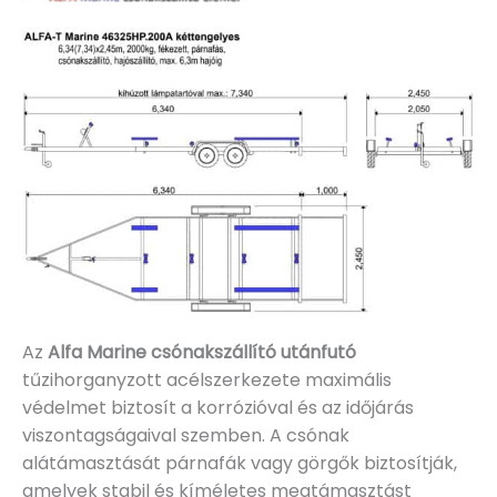
Az
Alfa Marine csónakszállító utánfutó
tűzihorganyzott acélszerkezete maximális
védelmet biztosít a korrózióval és az időjárás
viszontagságaival szemben. A csónak
alátámasztását párnafák vagy görgők biztosítják,
amelyek stabil és kíméletes megtámasztást