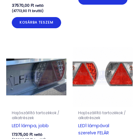
37570,00
Ft
nettó
(
47713,90
Ft
bruttó)
KOSÁRBA TESZEM
Hajószállító tartozékok /
Hajószállító tartozékok /
alkatrészek
alkatrészek
LED1 lámpa, jobb
LED1 lámpával
szerelve FELÁR
17375,00
Ft
nettó