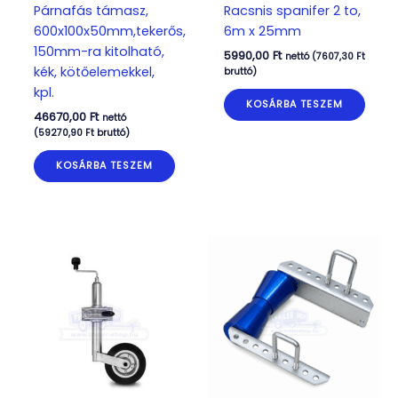
Párnafás támasz,
Racsnis spanifer 2 to,
600x100x50mm,tekerős,
6m x 25mm
150mm-ra kitolható,
5990,00
Ft
nettó (
7607,30
Ft
kék, kötőelemekkel,
bruttó)
kpl.
KOSÁRBA TESZEM
46670,00
Ft
nettó
(
59270,90
Ft
bruttó)
KOSÁRBA TESZEM