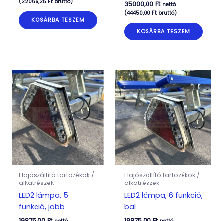
(
22066,25
Ft
bruttó)
35000,00
Ft
nettó
(
44450,00
Ft
bruttó)
KOSÁRBA TESZEM
KOSÁRBA TESZEM
Hajószállító tartozékok /
Hajószállító tartozékok /
alkatrészek
alkatrészek
LED2 lámpa, 5
LED2 lámpa, 6 funkció,
funkció, jobb
bal
19875,00
Ft
19875,00
Ft
nettó
nettó