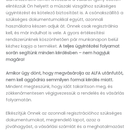
elintézzük Ön helyett a műszaki vizsgához szükséges
ügyintézést és kötelező biztosítást is. A csónakszállító a
szükséges dokumentumokkal együtt, azonnali
használatra készen adjuk át. Önnek csak regisztrálnia
kell, és már indulhat is vele. A gyors értékesítési
rendszerünknek köszönhetően pár munkanapon belül
kézhez kapja a terméket.
A teljes ügyintézési folyamat
során segítünk minden kérdésben – nem hagyjuk
magára!
Amikor úgy dönt, hogy megvásárolja az ALFA utánfutót,
nem kell aggódnia semmilyen formai kérdés miatt.
Mindent megteszünk, hogy időt takarítson meg, és
zökkenőmentesen végigvezessük a rendelés és vásárlás
folyamatán.
Elkészítjük Önnek az azonnali regisztrációhoz szükséges
dokumentumokat, megrendelő lapot, azaz a
jóváhagyást, a vásárlási számlát és a meghatalmazást