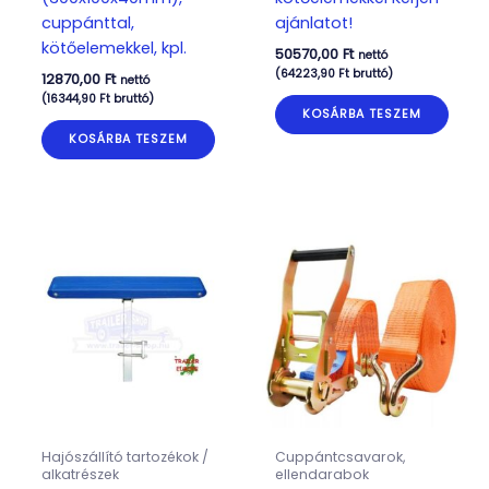
cuppánttal,
ajánlatot!
kötőelemekkel, kpl.
50570,00
Ft
nettó
(
64223,90
Ft
bruttó)
12870,00
Ft
nettó
(
16344,90
Ft
bruttó)
KOSÁRBA TESZEM
KOSÁRBA TESZEM
Hajószállító tartozékok /
Cuppántcsavarok,
alkatrészek
ellendarabok