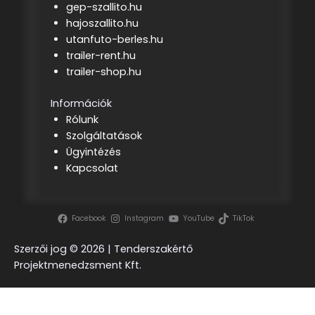
gep-szallito.hu
hajoszallito.hu
utanfuto-berles.hu
trailer-rent.hu
trailer-shop.hu
Információk
Rólunk
Szolgáltatások
Ügyintézés
Kapcsolat
Facebook
Instagram
YouTube
TikTok
Szerzői jog ©
2026 | Tenderszakértő
Projektmenedzsment Kft.