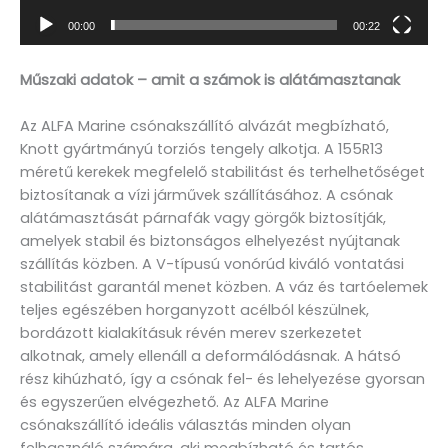
00:00
00:22
Műszaki adatok – amit a számok is alátámasztanak
Az ALFA Marine csónakszállító alvázát megbízható,
Knott gyártmányú torziós tengely alkotja. A 155R13
méretű kerekek megfelelő stabilitást és terhelhetőséget
biztosítanak a vízi járművek szállításához. A csónak
alátámasztását párnafák vagy görgők biztosítják,
amelyek stabil és biztonságos elhelyezést nyújtanak
szállítás közben. A V-típusú vonórúd kiváló vontatási
stabilitást garantál menet közben. A váz és tartóelemek
teljes egészében horganyzott acélból készülnek,
bordázott kialakításuk révén merev szerkezetet
alkotnak, amely ellenáll a deformálódásnak. A hátsó
rész kihúzható, így a csónak fel- és lehelyezése gyorsan
és egyszerűen elvégezhető. Az ALFA Marine
csónakszállító ideális választás minden olyan
felhasználó számára, aki megbízható és tartós