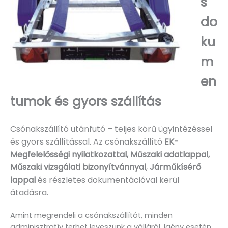
s
do
ku
m
en
tumok és gyors szállítás
Csónakszállító utánfutó – teljes körű ügyintézéssel
és gyors szállítással. Az csónakszállító
EK-
Megfelelősségi nyilatkozattal, Műszaki adatlappal,
Műszaki vizsgálati bizonyítvánnyal
,
Járműkísérő
lappal
és részletes dokumentációval kerül
átadásra.
Amint megrendeli a csónakszállítót, minden
adminisztratív terhet leveszünk a válláról. Igény esetén