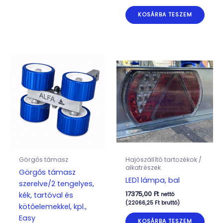
KOSÁRBA TESZEM
Görgős támasz
Hajószállító tartozékok /
alkatrészek
Görgős támasz
LED1 lámpa, bal
szerelve/2 tengelyes,
17375,00
Ft
kék, tartóval és
nettó
(
22066,25
Ft
bruttó)
kötőelemekkel, kpl.,
Easy
KOSÁRBA TESZEM