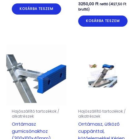
3250,00
Ft
nettó (
4127,50
Ft
KOSÁRBA TESZEM
bruttó)
KOSÁRBA TESZEM
Hajószállító tartozékok /
Hajószállító tartozékok /
alkatrészek
alkatrészek
Orrtámasz
Orrtámasz, ütköző
gumicsónakhoz
cuppánttal,
(300x100x40mm),
kötőelemekkel Kérjen