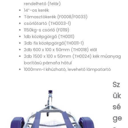
rendelhető (felár)
14”-os kerék
Támasztókerék (F0008/F0033)
csörlőtartó (TH0003-1)
1150kg-s csörlő (F0119)
1db középgörgő (TH0011)
3db fix középgörgő(TH0011-1)
2db 600 x 100 x 50mm (TH0018) elől
2db 1500 x 100 x 50mm (TH0024) kék műanyag
borítású párnafa hátul
1000mm-l kihúzható, levehető lámpatartó
Sz
ük
sé
ge