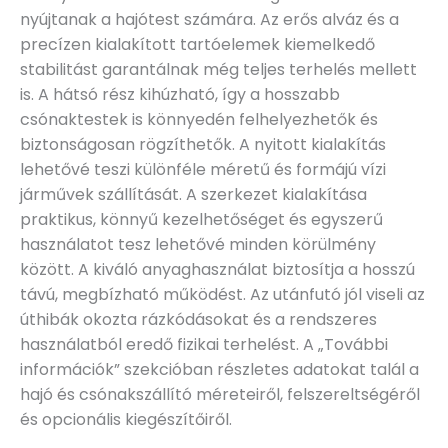
nyújtanak a hajótest számára. Az erős alváz és a
precízen kialakított tartóelemek kiemelkedő
stabilitást garantálnak még teljes terhelés mellett
is. A hátsó rész kihúzható, így a hosszabb
csónaktestek is könnyedén felhelyezhetők és
biztonságosan rögzíthetők. A nyitott kialakítás
lehetővé teszi különféle méretű és formájú vízi
járművek szállítását. A szerkezet kialakítása
praktikus, könnyű kezelhetőséget és egyszerű
használatot tesz lehetővé minden körülmény
között. A kiváló anyaghasználat biztosítja a hosszú
távú, megbízható működést. Az utánfutó jól viseli az
úthibák okozta rázkódásokat és a rendszeres
használatból eredő fizikai terhelést. A „További
információk” szekcióban részletes adatokat talál a
hajó és csónakszállító méreteiről, felszereltségéről
és opcionális kiegészítőiről.