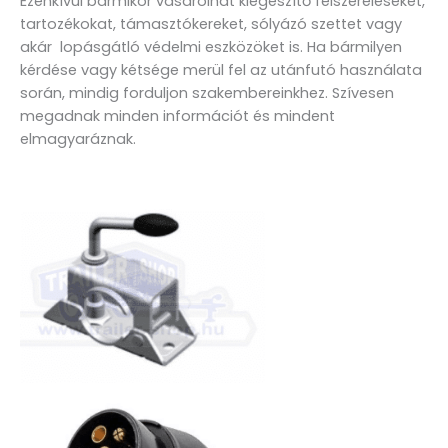
Ezenkívül bármikor vásárolhat kiegészítő felszereléseket,
tartozékokat, támasztókereket, sólyázó szettet vagy
akár lopásgátló védelmi eszközöket is. Ha bármilyen
kérdése vagy kétsége merül fel az utánfutó használata
során, mindig forduljon szakembereinkhez. Szívesen
megadnak minden információt és mindent
elmagyaráznak.