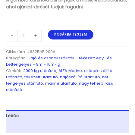
A gombra kattintva átirányítjuk a másik weboldalunkra,
ahol ajánlat kérését tudjuk fogadni.
ALFA-
-
+
KOSÁRBA TESZEM
T
Marine
46325HP.200A*
Cikkszám:
46325HP.200A
kéttengelyes,
Kategória:
Hajó és csónakszállítók - fékezett egy- és
6,34(7,34)x2,45m,
kéttengelyes - 8m - 10m-ig
2000kg,
Címkék:
2000 kg utánfutó
,
ALFA Marine
,
csónakszállító
fékezett,
utánfutó
,
fékezett utánfutó
,
hajószállító utánfutó
,
két
párnafás,
tengelyes utánfutó
,
marine utánfutó
,
nagy teherbírású
csónakszállító,
utánfutó
hajószállító,
max.
6,3m
hajóig
Leírás
mennyiség
További információk