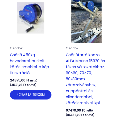
Csörlők
Csörlők
Csörlő 450kg
Csörlőtartó konzol
hevederrel, burkolt,
ALFA Marine 15920 és
kötőelemekkel, a kép
fékes változatokhoz,
illusztráció
60×60, 70×70,
80x80mm
24875,00
Ft
nettó
zártszelvényhez,
(
31591,25
Ft
bruttó)
cuppánttal és
KOSÁRBA TESZEM
ellendarabbal,
kötőelemekkel, kpl.
67470,00
Ft
nettó
(
85686,90
Ft
bruttó)