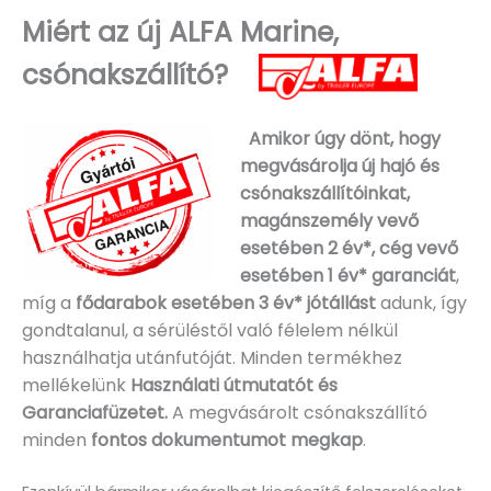
Miért az új ALFA Marine,
csónakszállító?
Amikor úgy dönt, hogy
megvásárolja új hajó és
csónakszállítóinkat,
magánszemély vevő
esetében 2 év*, cég vevő
esetében 1 év* garanciát
,
míg a
fődarabok esetében 3 év* jótállást
adunk, így
gondtalanul, a sérüléstől való félelem nélkül
használhatja utánfutóját. Minden termékhez
mellékelünk
Használati útmutatót és
Garanciafüzetet.
A
megvásárolt csónakszállító
minden
fontos dokumentumot megkap
.