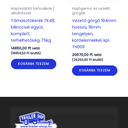
Hajószállító tartozékok /
Hajógerinc és vezető
alkatrészek
görgők
Támasztókerék TK48,
Vezető görgő 194mm
bilinccsel együt,
hosszú, 16mm
komplett,
tengelyen,
terhelhetőség 75kg
kötőelemekkel, kpl.
TH0011
14850,00
Ft
nettó
(
18859,50
Ft
bruttó)
20670,00
Ft
nettó
(
26250,90
Ft
bruttó)
KOSÁRBA TESZEM
KOSÁRBA TESZEM