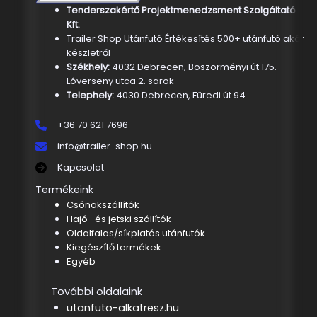
Tenderszakértő Projektmenedzsment Szolgáltató
Kft.
Trailer Shop Utánfutó Értékesítés 500+ utánfutó akár
készletről
Székhely:
4032 Debrecen, Böszörményi út 175. –
Lóverseny utca 2. sarok
Telephely:
4030 Debrecen, Füredi út 94.
+36 70 621 7696
info@trailer-shop.hu
Kapcsolat
Termékeink
Csónakszállítók
Hajó- és jetski szállítók
Oldalfalas/síkplatós utánfutók
Kiegészítő termékek
Egyéb
További oldalaink
utanfuto-alkatresz.hu