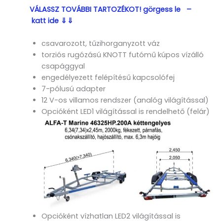
VÁLASSZ TOVÁBBI TARTOZÉKOT! görgess le –
katt ide ⇓⇓
csavarozott, tűzihorganyzott váz
torziós rugózású KNOTT futómű kúpos vízálló
csapággyal
engedélyezett felépítésű kapcsolófej
7-pólusú adapter
12 V-os villamos rendszer (analóg világítással)
Opcióként LED1 világítással is rendelhető (felár)
Opcióként vízhatlan LED2 világítással is