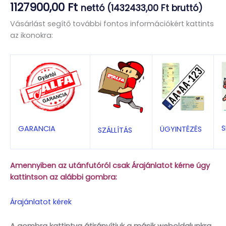
1127900,00
Ft
nettó (
1432433,00
Ft
bruttó)
Vásárlást segítő további fontos információkért kattints
az ikonokra:
S
GARANCIA
ÜGYINTÉZÉS
SZÁLLÍTÁS
Amennyiben az utánfutóról csak Árajánlatot kérne úgy
kattintson az alábbi gombra:
Árajánlatot kérek