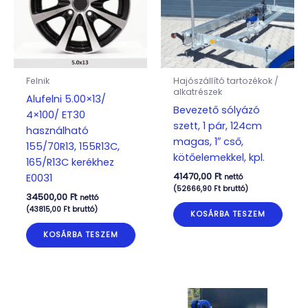
Felnik
Hajószállító tartozékok /
alkatrészek
Alufelni 5.00×13/
Bevezető sólyázó
4×100/ ET30
szett, 1 pár, 124cm
használható
magas, 1″ cső,
155/70R13, 155R13C,
kötőelemekkel, kpl.
165/R13C kerékhez
41470,00
Ft
E0031
nettó
(
52666,90
Ft
bruttó)
34500,00
Ft
nettó
(
43815,00
Ft
bruttó)
KOSÁRBA TESZEM
KOSÁRBA TESZEM