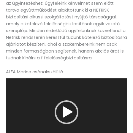
az ügyintézéshez. Ügyfeleink kényelmét szem előtt
tartva együttműködést alakítottunk ki a NETRISK
biztosítási alkuszi szolgáltatást nyújtó társasággal,
amely a kötelező felelősségbiztosítások egyik vezető
szereplője. Minden érdeklődő ügyfelünknek közvetlenül a
Netrisk rendszerén keresztül tudunk kötelező biztosításra
ajánlatot készíteni, ahol a szakembereink nem csak
minden formaságban segítenek, hanem akciós árat is
tudnak kínálni a f felelősségbiztosításra.
ALFA Marine csónakszállító
Videólejátszó