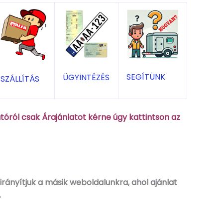
SEGÍTÜNK
ÜGYINTÉZÉS
SZÁLLÍTÁS
óról csak Árajánlatot kérne úgy kattintson az
rányítjuk a másik weboldalunkra, ahol ajánlat
.