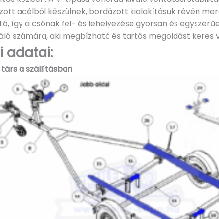
tt acélból készülnek, bordázott kialakításuk révén mere
ó, így a csónak fel- és lehelyezése gyorsan és egyszerű
náló számára, aki megbízható és tartós megoldást keres ví
 adatai:
ú társ a szállításban