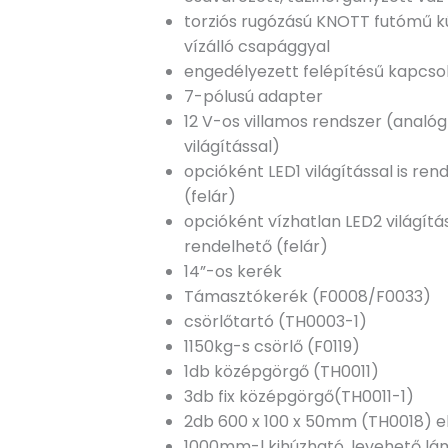
torziós rugózású KNOTT futómű 
vízálló csapággyal
engedélyezett felépítésű kapcsol
7-pólusú adapter
12 V-os villamos rendszer (analóg
világítással)
opcióként LED1 világítással is ren
(felár)
opcióként vízhatlan LED2 világítás
rendelhető (felár)
14”-os kerék
Támasztókerék (F0008/F0033)
csörlőtartó (TH0003-1)
1150kg-s csörlő (F0119)
1db középgörgő (TH0011)
3db fix középgörgő(TH0011-1)
2db 600 x 100 x 50mm (TH0018) e
1000mm-l kihúzható, levehető l