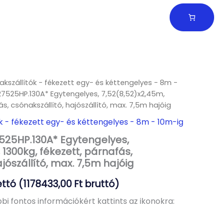
akszállítók - fékezett egy- és kéttengelyes - 8m -
27525HP.130A* Egytengelyes, 7,52(8,52)x2,45m,
ás, csónakszállító, hajószállító, max. 7,5m hajóig
k - fékezett egy- és kéttengelyes - 8m - 10m-ig
525HP.130A* Egytengelyes,
 1300kg, fékezett, párnafás,
ajószállító, max. 7,5m hajóig
ttó (
1178433,00
Ft
bruttó)
bi fontos információkért kattints az ikonokra: