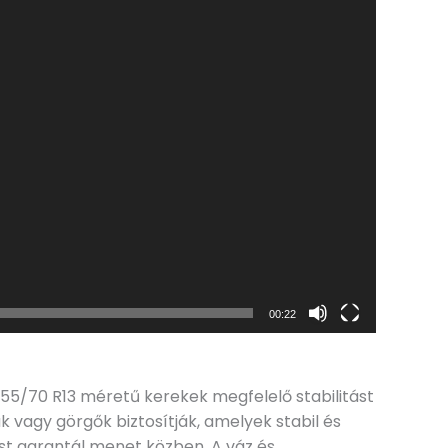
00:22
155/70 R13 méretű kerekek megfelelő stabilitást
 vagy görgők biztosítják, amelyek stabil és
ást garantál menet közben. A váz és