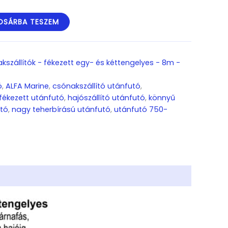
OSÁRBA TESZEM
kszállítók - fékezett egy- és kéttengelyes - 8m -
ó
,
ALFA Marine
,
csónakszállító utánfutó
,
fékezett utánfutó
,
hajószállító utánfutó
,
könnyű
tó
,
nagy teherbírású utánfutó
,
utánfutó 750-