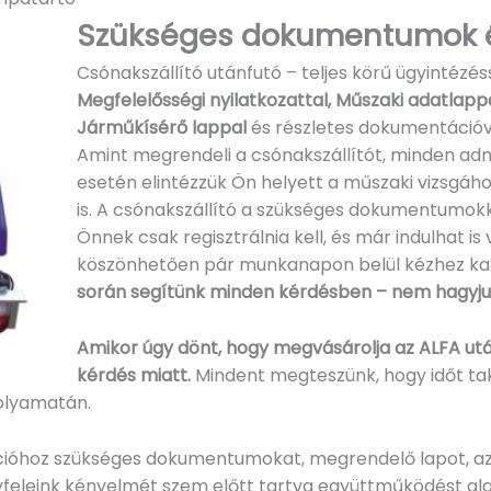
Szükséges dokumentumok és
Csónakszállító utánfutó – teljes körű ügyintézéss
Megfelelősségi nyilatkozattal, Műszaki adatlappa
Járműkísérő lappal
és részletes dokumentációva
Amint megrendeli a csónakszállítót, minden admin
esetén elintézzük Ön helyett a műszaki vizsgáho
is. A csónakszállító a szükséges dokumentumokka
Önnek csak regisztrálnia kell, és már indulhat is
köszönhetően pár munkanapon belül kézhez ka
során segítünk minden kérdésben – nem hagyj
Amikor úgy dönt, hogy megvásárolja az ALFA ut
kérdés miatt.
Mindent megteszünk, hogy időt t
folyamatán.
ációhoz szükséges dokumentumokat, megrendelő lapot, aza
leink kényelmét szem előtt tartva együttműködést alakít