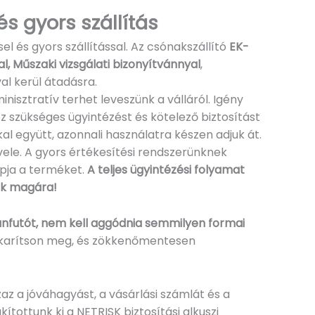
 gyors szállítás
el és gyors szállítással. Az csónakszállító
EK-
l, Műszaki vizsgálati bizonyítvánnyal
,
l kerül átadásra.
isztratív terhet leveszünk a válláról. Igény
z szükséges ügyintézést és kötelező biztosítást
l együtt, azonnali használatra készen adjuk át.
 vele. A gyors értékesítési rendszerünknek
pja a terméket.
A teljes ügyintézési folyamat
uk magára!
ánfutót, nem kell aggódnia semmilyen formai
akarítson meg, és zökkenőmentesen
z a jóváhagyást, a vásárlási számlát és a
ottunk ki a NETRISK biztosítási alkuszi