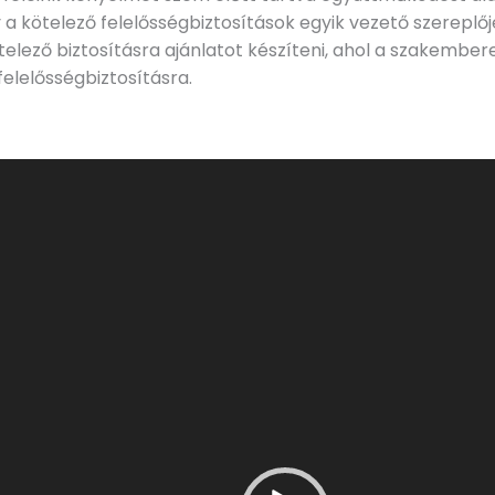
y a kötelező felelősségbiztosítások egyik vezető szereplő
ötelező biztosításra ajánlatot készíteni, ahol a szakem
felelősségbiztosításra.