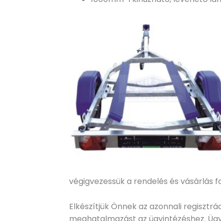
végigvezessük a rendelés és vásárlás 
Elkészítjük Önnek az azonnali regisztr
meghatalmazást az ügyintézéshez. Ügyfe