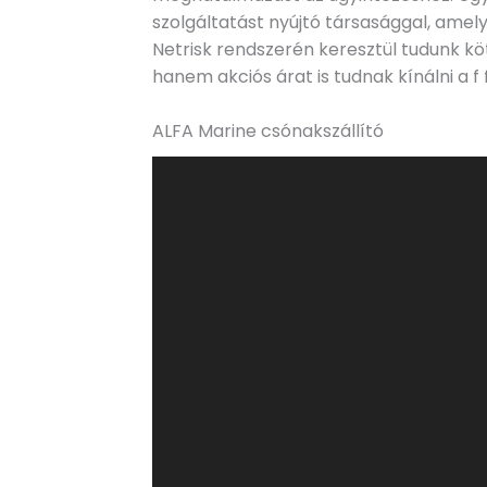
szolgáltatást nyújtó társasággal, amel
Netrisk rendszerén keresztül tudunk k
hanem akciós árat is tudnak kínálni a f 
ALFA Marine csónakszállító
Videólejátszó