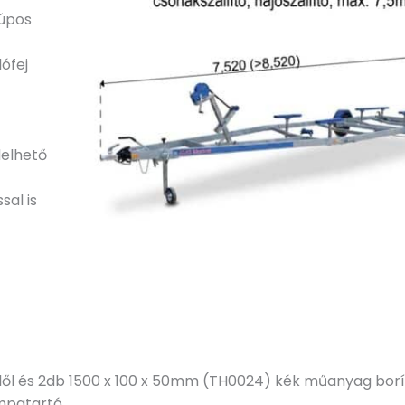
kúpos
ófej
delhető
sal is
lől és 2db 1500 x 100 x 50mm (TH0024) kék műanyag borí
ámpatartó