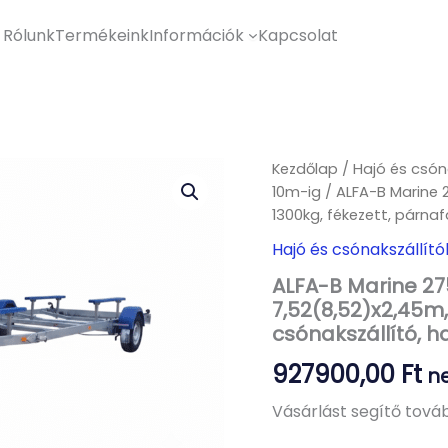
Rólunk
Termékeink
Információk
Kapcsolat
Kezdőlap
/
Hajó és csón
10m-ig
/ ALFA-B Marine 
1300kg, fékezett, párnaf
Hajó és csónakszállító
ALFA-B Marine 27
7,52(8,52)x2,45m,
csónakszállító, h
927900,00
Ft
ne
Vásárlást segítő továb