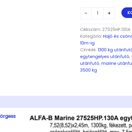
ALFA-
-
+
K
B
Marine
27525HP.130A*
Cikkszám:
27525HP.130A
Egytengelyes,
Kategória:
Hajó és csóna
7,52(8,52)x2,45m,
10m-ig
1300kg,
Címkék:
1300 kg utánfut
fékezett,
egytengelyes utánfutó
,
párnafás,
csónakszállító,
utánfutó
,
marine utánfu
hajószállító,
3500 kg
max.
7,5m
hajóig
mennyiség
örgess