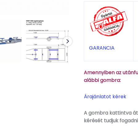
GARANCIA
Amennyiben az utánfut
alábbi gombra:
Árajánlatot kérek
A gombra kattintva áti
kérését tudjuk fogadni