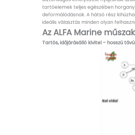
tartóelemek teljes egészében horganyzo
deformálódásnak. A hátsó rész kihúzhat
ideális választás minden olyan felhasz
Az ALFA Marine műszaki
Tartós, időjárásálló kivitel – hosszú táv