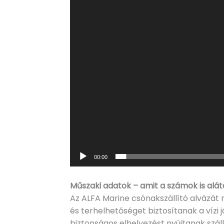
00:00
Műszaki adatok – amit a számok is al
Az ALFA Marine csónakszállító alvázát 
és terhelhetőséget biztosítanak a vízi
biztonságos elhelyezést nyújtanak száll