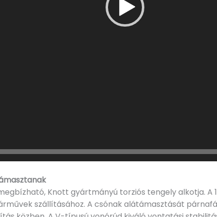
átámasztanak
megbízható, Knott gyártmányú torziós tengely alkotja. A 
 járművek szállításához. A csónak alátámasztását párnafák
ítás közben. A V-típusú vonórúd kiváló vontatási stabilit