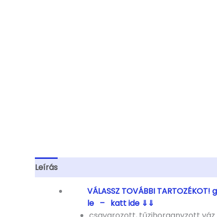
Leírás
További információk
VÁLASSZ TOVÁBBI TARTOZÉKOT! g
le – katt ide ⇓⇓
csavarozott, tűzihorganyzott váz