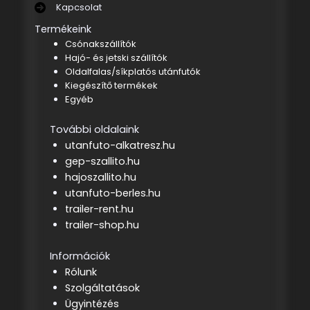
Kapcsolat
Termékeink
Csónakszállítók
Hajó- és jetski szállítók
Oldalfalas/síkplatós utánfutók
Kiegészítő termékek
Egyéb
További oldalaink
utanfuto-alkatresz.hu
gep-szallito.hu
hajoszallito.hu
utanfuto-berles.hu
trailer-rent.hu
trailer-shop.hu
Információk
Rólunk
Szolgáltatások
Ügyintézés