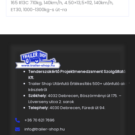
165 R13C 710kg, 140km/h, 4.50×13,5×112, 140km/h,
ET30, 1000-1300kg-s út-ra
Tenderszakértő Projektmenedzsment Szolgáltató
Kft.
Trailer Shop Utánfutó Értékesítés 500+ utánfutó akár
készletről
Székhely:
4032 Debrecen, Böszörményi út 175. –
Lóverseny utca 2. sarok
Telephely:
4030 Debrecen, Füredi út 94.
+36 70 621 7696
info@trailer-shop.hu