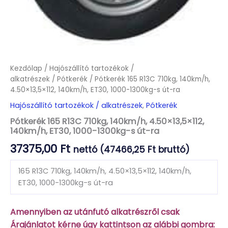
Kezdőlap
/
Hajószállító tartozékok /
alkatrészek
/
Pótkerék
/ Pótkerék 165 R13C 710kg, 140km/h,
4.50×13,5×112, 140km/h, ET30, 1000-1300kg-s út-ra
Hajószállító tartozékok / alkatrészek
,
Pótkerék
Pótkerék 165 R13C 710kg, 140km/h, 4.50×13,5×112,
140km/h, ET30, 1000-1300kg-s út-ra
37375,00
Ft
nettó (
47466,25
Ft
bruttó)
165 R13C 710kg, 140km/h, 4.50×13,5×112, 140km/h,
ET30, 1000-1300kg-s út-ra
Amennyiben az utánfutó alkatrészről csak
Árajánlatot kérne úgy kattintson az alábbi gombra: