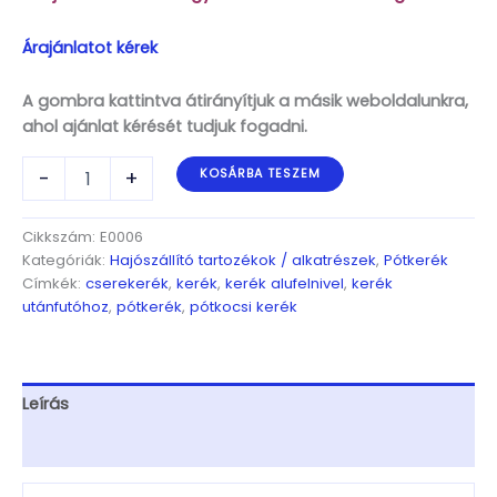
Árajánlatot kérek
A gombra kattintva átirányítjuk a másik weboldalunkra,
ahol ajánlat kérését tudjuk fogadni.
Pótkerék
-
+
KOSÁRBA TESZEM
165
R13C
710kg,
Cikkszám:
E0006
140km/h,
Kategóriák:
Hajószállító tartozékok / alkatrészek
,
Pótkerék
4.50x13,5x112,
Címkék:
cserekerék
,
kerék
,
kerék alufelnivel
,
kerék
140km/h,
utánfutóhoz
,
pótkerék
,
pótkocsi kerék
ET30,
1000-
1300kg-
s
Leírás
út-
ra
További információk
mennyiség