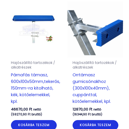
Hajószállító tartozékok /
Hajószállító tartozékok /
alkatrészek
alkatrészek
Párnafás támasz,
Orrtámasz
600x100x50mm,tekerős,
gumicsónakhoz
150mm-ra kitolható,
(300x100x40mm),
kék, kötőelemekkel,
cuppánttal,
kpl.
kötőelemekkel, kpl.
46670,00
Ft
12870,00
Ft
nettó
nettó
(
59270,90
Ft
bruttó)
(
16344,90
Ft
bruttó)
KOSÁRBA TESZEM
KOSÁRBA TESZEM