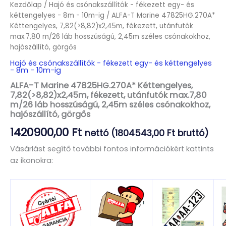
Kezdőlap
/
Hajó és csónakszállítók - fékezett egy- és
kéttengelyes - 8m - 10m-ig
/ ALFA-T Marine 47825HG.270A*
Kéttengelyes, 7,82(>8,82)x2,45m, fékezett, utánfutók
max.7,80 m/26 láb hosszúságú, 2,45m széles csónakokhoz,
hajószállító, görgős
Hajó és csónakszállítók - fékezett egy- és kéttengelyes
- 8m - 10m-ig
ALFA-T Marine 47825HG.270A* Kéttengelyes,
7,82(>8,82)x2,45m, fékezett, utánfutók max.7,80
m/26 láb hosszúságú, 2,45m széles csónakokhoz,
hajószállító, görgős
1420900,00
Ft
nettó (
1804543,00
Ft
bruttó)
Vásárlást segítő további fontos információkért kattints
az ikonokra: