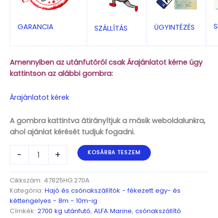
S
GARANCIA
ÜGYINTÉZÉS
SZÁLLÍTÁS
Amennyiben az utánfutóról csak Árajánlatot kérne úgy
kattintson az alábbi gombra:
Árajánlatot kérek
A gombra kattintva átirányítjuk a másik weboldalunkra,
ahol ajánlat kérését tudjuk fogadni.
ALFA-
-
+
KOSÁRBA TESZEM
T
Marine
47825HG.270A*
Cikkszám:
47825HG.270A
Kéttengelyes,
Kategória:
Hajó és csónakszállítók - fékezett egy- és
7,82(>8,82)x2,45m,
kéttengelyes - 8m - 10m-ig
fékezett,
Címkék:
2700 kg utánfutó
,
ALFA Marine
,
csónakszállító
utánfutók