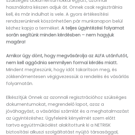
szükséges dokumentumokkal együtt, azonnali
használatra készen adjuk át. Önnek csak regisztrálnia
kell, és már indulhat is vele. A gyors értékesítési
rendszerünknek köszönhetően pár munkanapon belül
kézhez kapja a terméket.
A teljes ügyintézési folyamat
során segítünk minden kérdésben – nem hagyjuk
magára!
Amikor úgy dönt, hogy megvásárolja az ALFA utánfutót,
nem kell aggódnia semmilyen formai kérdés miatt.
Mindent megteszünk, hogy időt takarítson meg, és
zökkenőmentesen végigvezessük a rendelés és vásárlás
folyamatán.
Elkészítjük Önnek az azonnali regisztrációhoz szükséges
dokumentumokat, megrendelő lapot, azaz a
jóváhagyást, a vásárlási számlát és a meghatalmazást
az ügyintézéshez. Ügyfeleink kényelmét szem előtt
tartva együttműködést alakítottunk ki a NETRISK
biztosítási alkuszi szolgáltatást nyújtó társasággal,