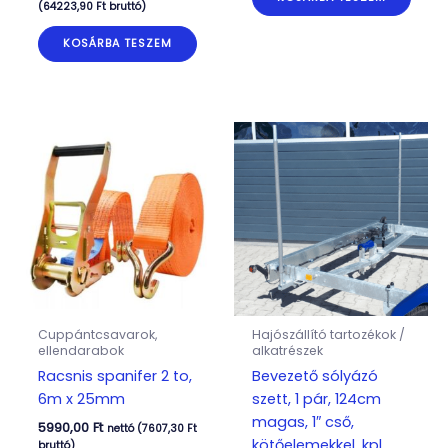
(
64223,90
Ft
bruttó)
KOSÁRBA TESZEM
Cuppántcsavarok,
Hajószállító tartozékok /
ellendarabok
alkatrészek
Racsnis spanifer 2 to,
Bevezető sólyázó
6m x 25mm
szett, 1 pár, 124cm
magas, 1″ cső,
5990,00
Ft
nettó (
7607,30
Ft
kötőelemekkel, kpl.
bruttó)