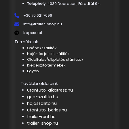
Telephely:
4030 Debrecen, Füredi út 94.
+36 70 621 7696
info@trailer-shop.hu
Kapcsolat
Termékeink
Csónakszállítók
Hajó- és jetski szállítók
Oldalfalas/síkplatós utánfutók
Kiegészítő termékek
Egyéb
További oldalaink
utanfuto-alkatresz.hu
gep-szallito.hu
hajoszallito.hu
utanfuto-berles.hu
trailer-rent.hu
trailer-shop.hu