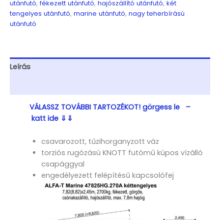
utánfutó
,
fékezett utánfutó
,
hajószállító utánfutó
,
két
max.7,80
tengelyes utánfutó
,
marine utánfutó
,
nagy teherbírású
m/26
utánfutó
láb
hosszúságú,
2,45m
széles
Leírás
csónakokhoz,
hajószállító,
További információk
görgős
mennyiség
VÁLASSZ TOVÁBBI TARTOZÉKOT! görgess le –
katt ide ⇓⇓
csavarozott, tűzihorganyzott váz
torziós rugózású KNOTT futómű kúpos vízálló
csapággyal
engedélyezett felépítésű kapcsolófej