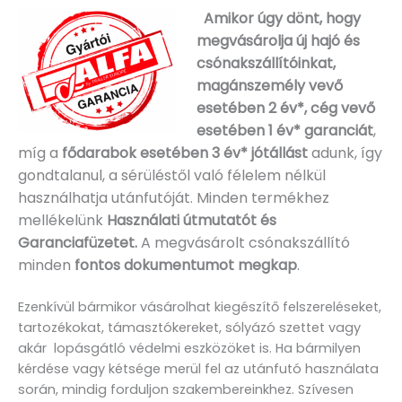
Amikor úgy dönt, hogy
megvásárolja új hajó és
csónakszállítóinkat,
magánszemély vevő
esetében 2 év*, cég vevő
esetében 1 év* garanciát
,
míg a
fődarabok esetében 3 év* jótállást
adunk, így
gondtalanul, a sérüléstől való félelem nélkül
használhatja utánfutóját. Minden termékhez
mellékelünk
Használati útmutatót és
Garanciafüzetet.
A
megvásárolt csónakszállító
minden
fontos dokumentumot megkap
.
Ezenkívül bármikor vásárolhat kiegészítő felszereléseket,
tartozékokat, támasztókereket, sólyázó szettet vagy
akár lopásgátló védelmi eszközöket is. Ha bármilyen
kérdése vagy kétsége merül fel az utánfutó használata
során, mindig forduljon szakembereinkhez. Szívesen