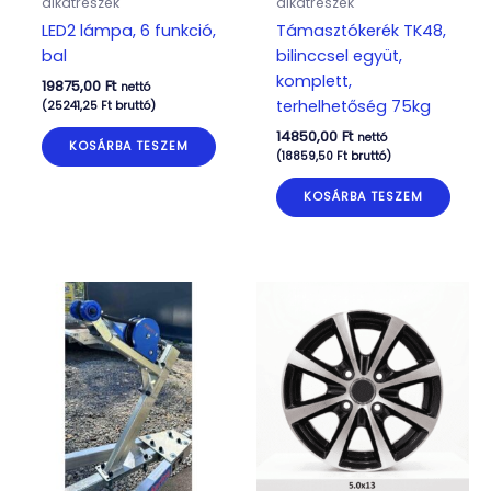
alkatrészek
alkatrészek
LED2 lámpa, 6 funkció,
Támasztókerék TK48,
bal
bilinccsel együt,
komplett,
19875,00
Ft
nettó
terhelhetőség 75kg
(
25241,25
Ft
bruttó)
14850,00
Ft
nettó
KOSÁRBA TESZEM
(
18859,50
Ft
bruttó)
KOSÁRBA TESZEM