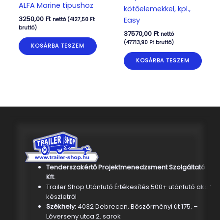
ALFA Marine típushoz
kötőelemekkel, kpl.,
3250,00
Ft
Easy
nettó (
4127,50
Ft
bruttó)
37570,00
Ft
nettó
(
47713,90
Ft
bruttó)
KOSÁRBA TESZEM
KOSÁRBA TESZEM
Tenderszakértő Projektmenedzsment Szolgáltató
Kft.
Trailer Shop Utánfutó Értékesítés 500+ utánfutó akár
készletről
Székhely:
4032 Debrecen, Böszörményi út 175. –
Lóverseny utca 2. sarok