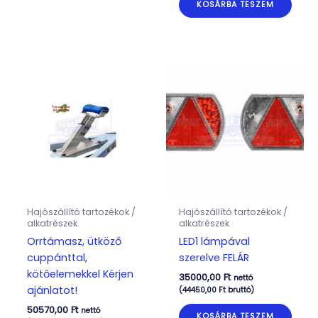
KOSÁRBA TESZEM
Hajószállító tartozékok /
Hajószállító tartozékok /
alkatrészek
alkatrészek
Orrtámasz, ütköző
LED1 lámpával
cuppánttal,
szerelve FELÁR
kötőelemekkel Kérjen
35000,00
Ft
nettó
ajánlatot!
(
44450,00
Ft
bruttó)
50570,00
Ft
nettó
KOSÁRBA TESZEM