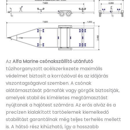
Az
Alfa Marine csónakszállító utánfutó
tűzihorganyzott acélszerkezete maximális
védelmet biztosít a korrózióval és az időjárás
viszontagságaival szemben. A csónak
alátámasztását párnafák vagy görgők biztosítják,
amelyek stabil és kíméletes megtámasztást
nyújtanak a hajótest számára. Az erős alváz és a
precízen kialakított tartóelemek kiemelkedő
stabilitást garantálnak még teljes terhelés mellett
is. A hátsó rész kihúzható, így a hosszabb