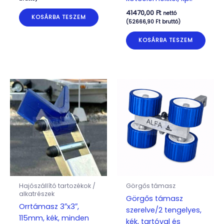
41470,00
Ft
nettó
KOSÁRBA TESZEM
(
52666,90
Ft
bruttó)
KOSÁRBA TESZEM
Hajószállító tartozékok /
Görgős támasz
alkatrészek
Görgős támasz
Orrtámasz 3″x3″,
szerelve/2 tengelyes,
115mm, kék, minden
kék, tartóval és