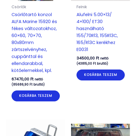
Csörlők
Felnik
Csörlőtartó konzol
Alufelni 5.00×13/
ALFA Marine 15920 és
4×100/ ET30
fékes változatokhoz,
használható
60×60, 70×70,
155/70R13, 155R13C,
80x80mm
165/R13C kerékhez
zártszelvényhez,
E0031
cuppánttal és
34500,00
Ft
nettó
ellendarabbal,
(
43815,00
Ft
bruttó)
kötőelemekkel, kpl.
KOSÁRBA TESZEM
67470,00
Ft
nettó
(
85686,90
Ft
bruttó)
KOSÁRBA TESZEM