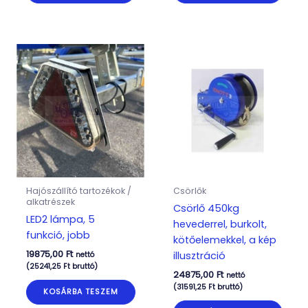
Hajószállító tartozékok /
Csörlők
alkatrészek
Csörlő 450kg
LED2 lámpa, 5
hevederrel, burkolt,
funkció, jobb
kötőelemekkel, a kép
19875,00
Ft
illusztráció
nettó
(
25241,25
Ft
bruttó)
24875,00
Ft
nettó
(
31591,25
Ft
bruttó)
KOSÁRBA TESZEM