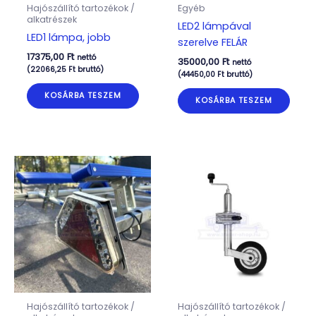
Hajószállító tartozékok /
Egyéb
alkatrészek
LED2 lámpával
LED1 lámpa, jobb
szerelve FELÁR
17375,00
Ft
nettó
35000,00
Ft
nettó
(
22066,25
Ft
bruttó)
(
44450,00
Ft
bruttó)
KOSÁRBA TESZEM
KOSÁRBA TESZEM
Hajószállító tartozékok /
Hajószállító tartozékok /