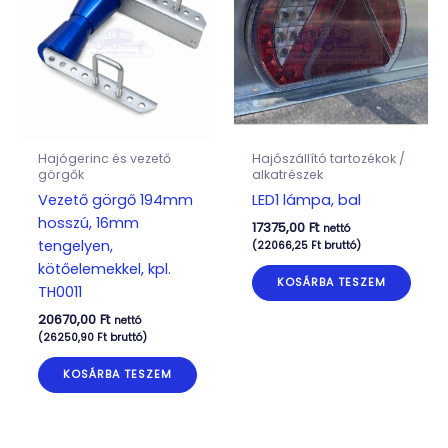
Hajógerinc és vezető
Hajószállító tartozékok /
görgők
alkatrészek
Vezető görgő 194mm
LED1 lámpa, bal
hosszú, 16mm
17375,00
Ft
nettó
tengelyen,
(
22066,25
Ft
bruttó)
kötőelemekkel, kpl.
KOSÁRBA TESZEM
TH0011
20670,00
Ft
nettó
(
26250,90
Ft
bruttó)
KOSÁRBA TESZEM