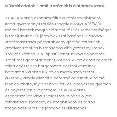
Műszaki adatok – amit a számok is alátámasztanak
Az ALFA Marine csónakszállító alvázát megbízható,
Knott gyártmányú torziós tengely alkotja. A 165R13C
méretű kerekek megfelelő stabilitást és terhelhetőséget
biztosítanak a vízi járművek szállításához. A csónak
alátámasztását párnafák vagy görgők biztosítják,
amelyek stabil és biztonságos elhelyezést nyújtanak
szállítás közben. A V-típusú vonórúd kiváló vontatási
stabilitást garantál menet közben. A váz és tartóelemek
teljes egészében horganyzott acélból készülnek,
bordázott kialakításuk révén merev szerkezetet
alkotnak, amely ellenáll a deformálódásnak. A hátsó
rész kihúzható, így a csónak fel- és lehelyezése gyorsan
és egyszerűen elvégezhető. Az ALFA Marine
csónakszállító ideális választás minden olyan
felhasználó számára, aki megbízható és tartós
megoldást keres vízi járműve szállításához.