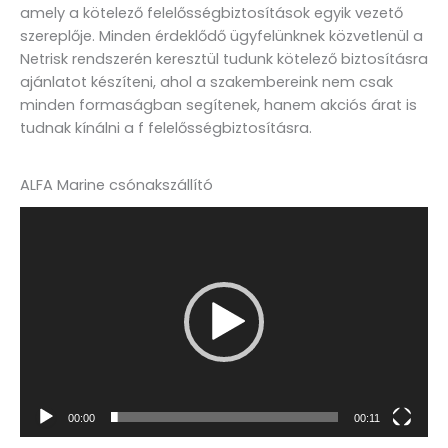
amely a kötelező felelősségbiztosítások egyik vezető
szereplője. Minden érdeklődő ügyfelünknek közvetlenül a
Netrisk rendszerén keresztül tudunk kötelező biztosításra
ajánlatot készíteni, ahol a szakembereink nem csak
minden formaságban segítenek, hanem akciós árat is
tudnak kínálni a f felelősségbiztosításra.
ALFA Marine csónakszállító
Videólejátszó
00:00
00:11