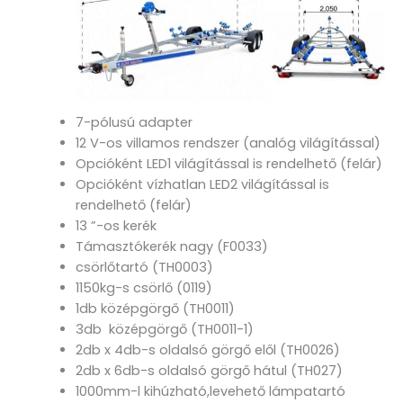
7-pólusú adapter
12 V-os villamos rendszer (analóg világítással)
Opcióként LED1 világítással is rendelhető (felár)
Opcióként vízhatlan LED2 világítással is
rendelhető (felár)
13 ”-os kerék
Támasztókerék nagy (F0033)
csörlőtartó (TH0003)
1150kg-s csörlő (0119)
1db középgörgő (TH0011)
3db középgörgő (TH0011-1)
2db x 4db-s oldalsó görgő elől (TH0026)
2db x 6db-s oldalsó görgő hátul (TH027)
1000mm-l kihúzható,levehető lámpatartó