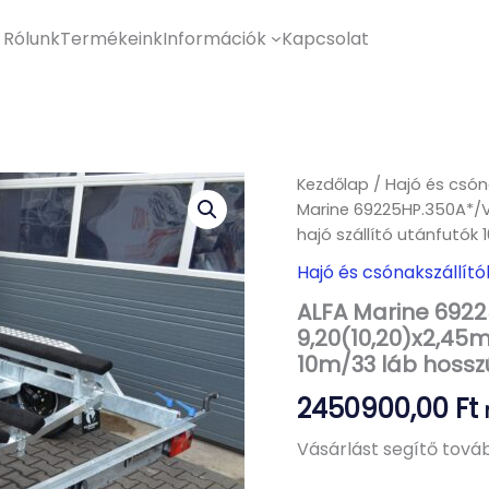
Rólunk
Termékeink
Információk
Kapcsolat
Kezdőlap
/
Hajó és csón
Marine 69225HP.350A*/V,
hajó szállító utánfutók
Hajó és csónakszállít
ALFA Marine 6922
9,20(10,20)x2,45m,
10m/33 láb hossz
2450900,00
Ft
Vásárlást segítő továb