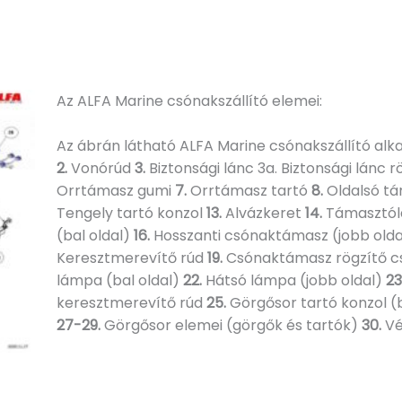
Az ALFA Marine csónakszállító elemei:
Az ábrán látható ALFA Marine csónakszállító al
2.
Vonórúd
3.
Biztonsági lánc 3a. Biztonsági lánc r
Orrtámasz gumi
7.
Orrtámasz tartó
8.
Oldalsó t
Tengely tartó konzol
13.
Alvázkeret
14.
Támasztólá
(bal oldal)
16.
Hosszanti csónaktámasz (jobb old
Keresztmerevítő rúd
19.
Csónaktámasz rögzítő 
lámpa (bal oldal)
22.
Hátsó lámpa (jobb oldal)
23
keresztmerevítő rúd
25.
Görgősor tartó konzol (b
27-29.
Görgősor elemei (görgők és tartók)
30.
Vé