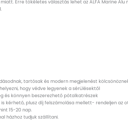
k miatt. Erre tökéletes választás lehet az ALFA Marine
.
ásodnak, tartósak és modern megjelenést kölcsönöznek
helyezni, hogy védve legyenek a sérülésektől
ség és könnyen beszerezhető pótalkatrészek
 is kérhető, plusz díj felszámolása mellett- rendeljen az
mint 15-20 nap.
al házhoz tudjuk szállítani.