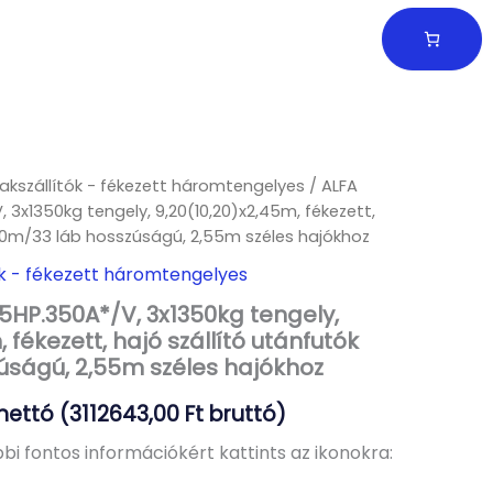
akszállítók - fékezett háromtengelyes
/ ALFA
 3x1350kg tengely, 9,20(10,20)x2,45m, fékezett,
 10m/33 láb hosszúságú, 2,55m széles hajókhoz
ók - fékezett háromtengelyes
5HP.350A*/V, 3x1350kg tengely,
 fékezett, hajó szállító utánfutók
úságú, 2,55m széles hajókhoz
nettó (
3112643,00
Ft
bruttó)
bi fontos információkért kattints az ikonokra: