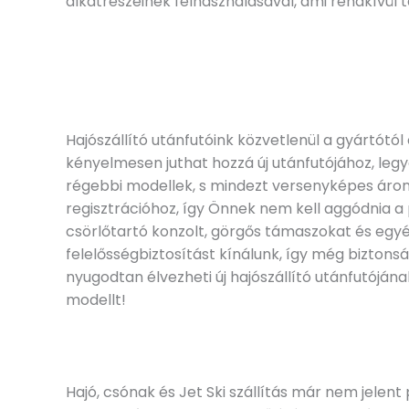
alkatrészeinek felhasználásával, ami rendkívül t
Hajószállító utánfutóink közvetlenül a gyártótól
kényelmesen juthat hozzá új utánfutójához, legy
régebbi modellek, s mindezt versenyképes áron 
regisztrációhoz, így Önnek nem kell aggódnia a 
csörlőtartó konzolt, görgős támaszokat és egyé
felelősségbiztosítást kínálunk, így még biztons
nyugodtan élvezheti új hajószállító utánfutóján
modellt!
Hajó, csónak és Jet Ski szállítás már nem jelent