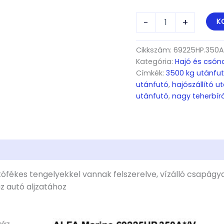
ALFA
-
+
K
Marine
69225HP.350A*/V,
3x1350kg
Cikkszám:
69225HP.350
tengely,
Kategória:
Hajó és csóna
9,20(10,20)x2,45m,
Címkék:
3500 kg utánfu
fékezett,
utánfutó
,
hajószállító u
hajó
utánfutó
,
nagy teherbír
szállító
utánfutók
10m/33
láb
hosszúságú,
2,55m
széles
hajókhoz
fékes tengelyekkel vannak felszerelve, vízálló csapágy
mennyiség
az autó aljzatához