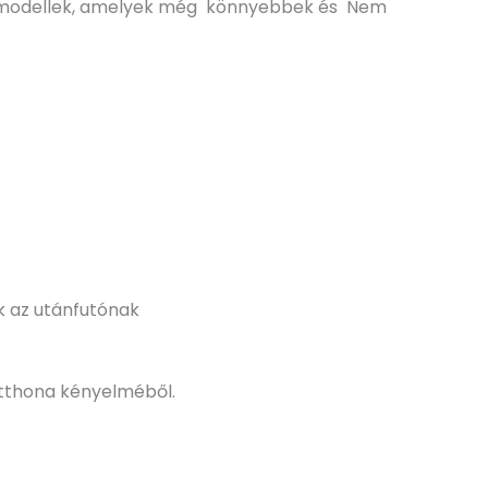
 Alu modellek, amelyek még könnyebbek és Nem
 az utánfutónak
 otthona kényelméből.