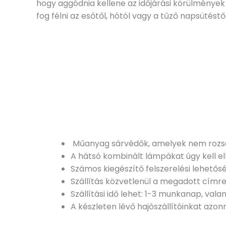
hogy aggódnia kellene az időjárási körülménye
fog félni az esőtől, hótól vagy a tűző napsütéstől
Műanyag sárvédők, amelyek nem rozsd
A hátsó kombinált lámpákat úgy kell el
Számos kiegészítő felszerelési lehető
Szállítás közvetlenül a megadott címre
Szállítási idő lehet: 1-3 munkanap, vala
A készleten lévő hajószállítóinkat azonn