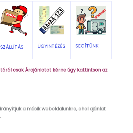
SEGÍTÜNK
ÜGYINTÉZÉS
SZÁLLÍTÁS
óról csak Árajánlatot kérne úgy kattintson az
rányítjuk a másik weboldalunkra, ahol ajánlat
.