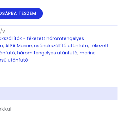
OSÁRBA TESZEM
A/V
kszállítók - fékezett háromtengelyes
tó
,
ALFA Marine
,
csónakszállító utánfutó
,
fékezett
tánfutó
,
három tengelyes utánfutó
,
marine
ású utánfutó
akkal