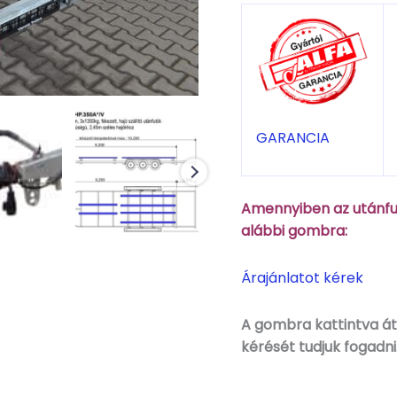
GARANCIA
Amennyiben az utánfut
alábbi gombra:
Árajánlatot kérek
A gombra kattintva áti
kérését tudjuk fogadni