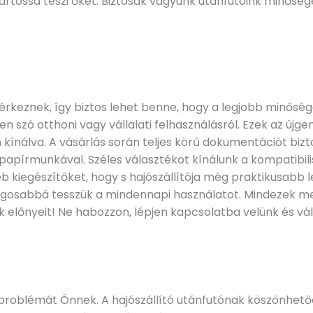
artóssá teszi őket. Biztosak vagyunk utánfutóink minőségé
 érkeznek, így biztos lehet benne, hogy a legjobb minőség
en szó otthoni vagy vállalati felhasználásról. Ezek az új
kínálva. A vásárlás során teljes körű dokumentációt biz
papírmunkával. Széles választékot kínálunk a kompatibili
b kiegészítőket, hogy s hajószállítója még praktikusabb
ágosabbá tesszük a mindennapi használatot. Mindezek melle
ak előnyeit! Ne habozzon, lépjen kapcsolatba velünk és vá
 problémát Önnek. A hajószállító utánfutónak köszönhetően