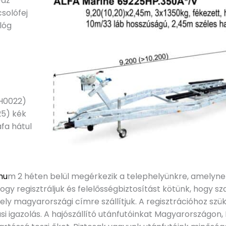
váz
solófej
lóg
TH0022)
25) kék
fa hátul
mu
m 2 héten belül megérkezik a telephelyünkre, amelyne
hogy regisztráljuk és felelősségbiztosítást kötünk, hogy 
ely magyarországi címre szállítjuk. A regisztrációhoz s
i igazolás. A hajószállító utánfutóinkat Magyarországon,