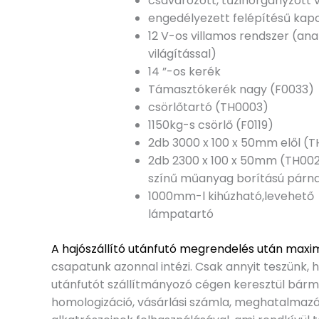
csavarozott, tűzihorganyzott 
engedélyezett felépítésű kapc
12 V-os villamos rendszer (ana
világítással)
14 ”-os kerék
Támasztókerék nagy (F0033)
csörlőtartó (TH0003)
1150kg-s csörlő (F0119)
2db 3000 x 100 x 50mm elől (
2db 2300 x 100 x 50mm (TH00
színű műanyag borítású párna
1000mm-l kihúzható,levehető
lámpatartó
A hajószállító utánfutó megrendelés után maxi
csapatunk azonnal intézi. Csak annyit teszünk, 
utánfutót szállítmányozó cégen keresztül bárm
homologizáció, vásárlási számla, meghatalmazás