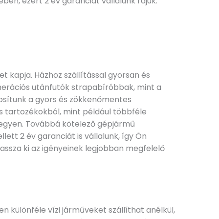
ben, ezért 2 év garanciát vállalunk rájuk.
et kapja. Házhoz szállítással gyorsan és
generációs utánfutók strapabíróbbak, mint a
tosítunk a gyors és zökkenőmentes
s tartozékokból, mint például többféle
 legyen. Továbbá kötelező gépjármű
tt 2 év garanciát is vállalunk, így Ön
lassza ki az igényeinek legjobban megfelelő
 különféle vízi járműveket szállíthat anélkül,