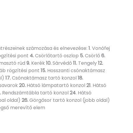
katrészeinek számozása és elnevezése:
1
. Vonófej
ögzítési pont
4.
Csörlőtartó oszlop
5.
Csörlő
6.
ámasztó rúd
9.
Kerék
10.
Sárvédő
11.
Tengely
12.
b rögzítési pont
15.
Hosszanti csónaktámasz
al)
17.
Csónaktámasz tartó konzol
18.
csavarok
20.
Hátsó lámpatartó konzol
21
. Hátsó
.
Rendszámtábla tartó konzol
24
. Hátsó
al oldal)
26.
Görgősor tartó konzol (jobb oldal)
gső merevítő elem