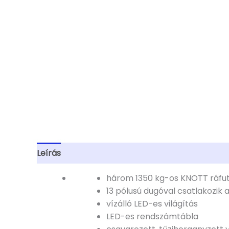
Leírás
További információk
három 1350 kg-os KNOTT ráfutó
13 pólusú dugóval csatlakozik 
vízálló LED-es világítás
LED-es rendszámtábla