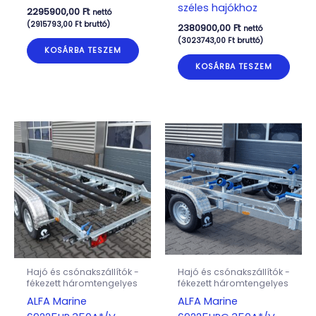
széles hajókhoz
2295900,00
Ft
nettó
(
2915793,00
Ft
bruttó)
2380900,00
Ft
nettó
(
3023743,00
Ft
bruttó)
KOSÁRBA TESZEM
KOSÁRBA TESZEM
Hajó és csónakszállítók -
Hajó és csónakszállítók -
fékezett háromtengelyes
fékezett háromtengelyes
ALFA Marine
ALFA Marine