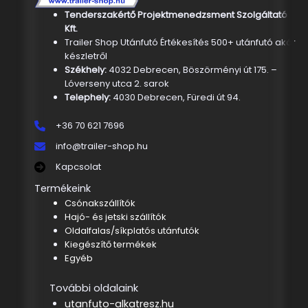
Tenderszakértő Projektmenedzsment Szolgáltató
Kft.
Trailer Shop Utánfutó Értékesítés 500+ utánfutó akár
készletről
Székhely:
4032 Debrecen, Böszörményi út 175. –
Lóverseny utca 2. sarok
Telephely:
4030 Debrecen, Füredi út 94.
+36 70 621 7696
info@trailer-shop.hu
Kapcsolat
Termékeink
Csónakszállítók
Hajó- és jetski szállítók
Oldalfalas/síkplatós utánfutók
Kiegészítő termékek
Egyéb
További oldalaink
utanfuto-alkatresz.hu