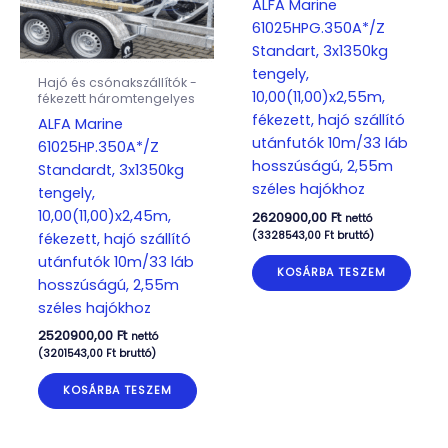
ALFA Marine
61025HPG.350A*/Z
Standart, 3x1350kg
tengely,
Hajó és csónakszállítók -
10,00(11,00)x2,55m,
fékezett háromtengelyes
fékezett, hajó szállító
ALFA Marine
utánfutók 10m/33 láb
61025HP.350A*/Z
hosszúságú, 2,55m
Standardt, 3x1350kg
széles hajókhoz
tengely,
10,00(11,00)x2,45m,
2620900,00
Ft
nettó
(
3328543,00
Ft
bruttó)
fékezett, hajó szállító
utánfutók 10m/33 láb
KOSÁRBA TESZEM
hosszúságú, 2,55m
széles hajókhoz
2520900,00
Ft
nettó
(
3201543,00
Ft
bruttó)
KOSÁRBA TESZEM