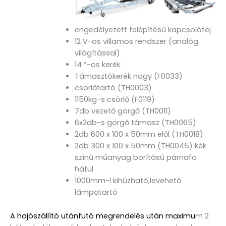
engedélyezett felépítésű kapcsolófej
12 V-os villamos rendszer (analóg
világítással)
14 ”-os kerék
Támasztókerék nagy (F0033)
csörlőtartó (TH0003)
1150kg-s csörlő (F0119)
7db vezető görgő (TH0011)
6x2db-s görgő támasz (TH0065)
2db 600 x 100 x 50mm elől (TH0018)
2db 300 x 100 x 50mm (TH0045) kék
színű műanyag borítású párnafa
hátul
1000mm-l kihúzható,levehető
lámpatartó
A hajószállító utánfutó megrendelés után maximu
m 2