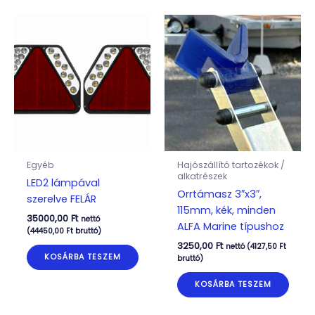
Egyéb
Hajószállító tartozékok /
alkatrészek
LED2 lámpával
Orrtámasz 3″x3″,
szerelve FELÁR
115mm, kék, minden
35000,00
Ft
nettó
ALFA Marine típushoz
(
44450,00
Ft
bruttó)
3250,00
Ft
nettó (
4127,50
Ft
KOSÁRBA TESZEM
bruttó)
KOSÁRBA TESZEM