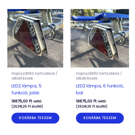
Hajószállító tartozékok /
Hajószállító tartozékok /
alkatrészek
alkatrészek
LED2 lámpa, 5
LED2 lámpa, 6 funkció,
funkció, jobb
bal
19875,00
Ft
19875,00
Ft
nettó
nettó
(
25241,25
Ft
bruttó)
(
25241,25
Ft
bruttó)
KOSÁRBA TESZEM
KOSÁRBA TESZEM