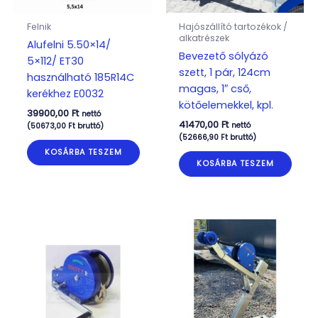
Felnik
Hajószállító tartozékok /
alkatrészek
Alufelni 5.50×14/
Bevezető sólyázó
5×112/ ET30
szett, 1 pár, 124cm
használható 185R14C
magas, 1″ cső,
kerékhez E0032
kötőelemekkel, kpl.
39900,00
Ft
nettó
41470,00
Ft
nettó
(
50673,00
Ft
bruttó)
(
52666,90
Ft
bruttó)
KOSÁRBA TESZEM
KOSÁRBA TESZEM