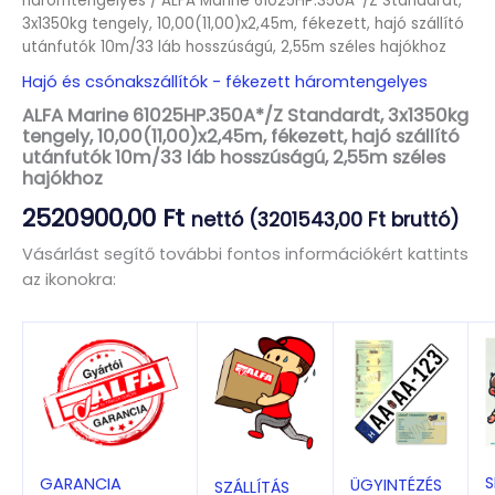
háromtengelyes
/ ALFA Marine 61025HP.350A*/Z Standardt,
3x1350kg tengely, 10,00(11,00)x2,45m, fékezett, hajó szállító
utánfutók 10m/33 láb hosszúságú, 2,55m széles hajókhoz
Hajó és csónakszállítók - fékezett háromtengelyes
ALFA Marine 61025HP.350A*/Z Standardt, 3x1350kg
tengely, 10,00(11,00)x2,45m, fékezett, hajó szállító
utánfutók 10m/33 láb hosszúságú, 2,55m széles
hajókhoz
2520900,00
Ft
nettó (
3201543,00
Ft
bruttó)
Vásárlást segítő további fontos információkért kattints
az ikonokra:
S
GARANCIA
ÜGYINTÉZÉS
SZÁLLÍTÁS