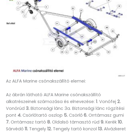
Az ALFA Marine csónakszállító elemei:
Az ábrán látható ALFA Marine csónakszállító
alkatrészeinek számozása és elnevezése:
1
. Vonófej
2.
Vonórúd
3.
Biztonsági lánc 3a. Biztonsági lánc rögzítési
pont
4.
Csörlőtartó oszlop
5.
Csörlő
6.
Orrtámasz gumi
7.
Orrtámasz tartó
8.
Oldalsó támasztó rúd
9.
Kerék
10.
Sárvédő
11.
Tengely
12.
Tengely tartó konzol
13.
Alvázkeret