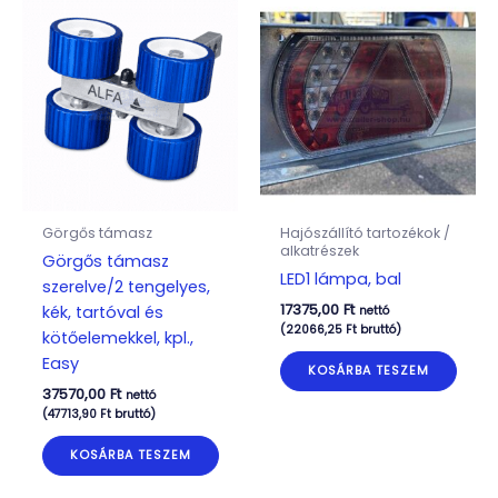
Görgős támasz
Hajószállító tartozékok /
alkatrészek
Görgős támasz
LED1 lámpa, bal
szerelve/2 tengelyes,
17375,00
Ft
kék, tartóval és
nettó
(
22066,25
Ft
bruttó)
kötőelemekkel, kpl.,
Easy
KOSÁRBA TESZEM
37570,00
Ft
nettó
(
47713,90
Ft
bruttó)
KOSÁRBA TESZEM