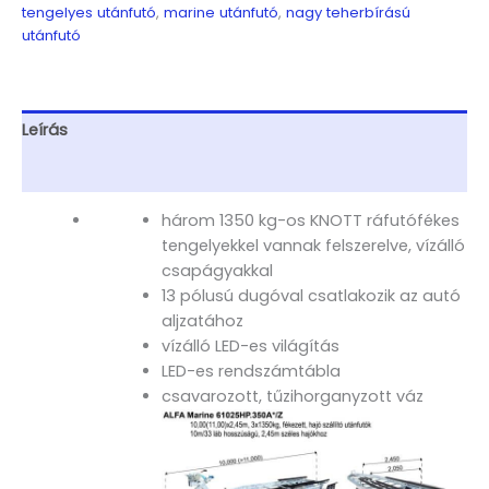
hajó
tengelyes utánfutó
,
marine utánfutó
,
nagy teherbírású
szállító
utánfutó
utánfutók
10m/33
láb
hosszúságú,
Leírás
2,55m
széles
További információk
hajókhoz
mennyiség
három 1350 kg-os KNOTT ráfutófékes
tengelyekkel vannak felszerelve, vízálló
csapágyakkal
13 pólusú dugóval csatlakozik az autó
aljzatához
vízálló LED-es világítás
LED-es rendszámtábla
csavarozott, tűzihorganyzott váz