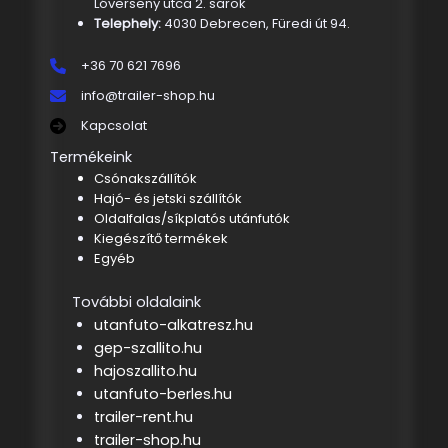
Lóverseny utca 2. sarok
Telephely:
4030 Debrecen, Füredi út 94.
+36 70 621 7696
info@trailer-shop.hu
Kapcsolat
Termékeink
Csónakszállítók
Hajó- és jetski szállítók
Oldalfalas/síkplatós utánfutók
Kiegészítő termékek
Egyéb
További oldalaink
utanfuto-alkatresz.hu
gep-szallito.hu
hajoszallito.hu
utanfuto-berles.hu
trailer-rent.hu
trailer-shop.hu