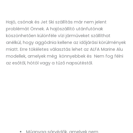
Hajó, csónak és Jet Ski szállítás már nem jelent
problémát Önnek. A hajószállító utánfutónak
köszönhetően különféle vízi járműveket szállíthat
anélkül, hogy aggódnia kellene az időjárási körülmények
miatt. Erre tökéletes választás lehet az ALFA Marine Alu
modellek, amelyek még könnyebbek és Nem fog félni
az esőtől, hótól vagy a tűző napsütéstől.
Műanyag sárvédők, amelyek nem