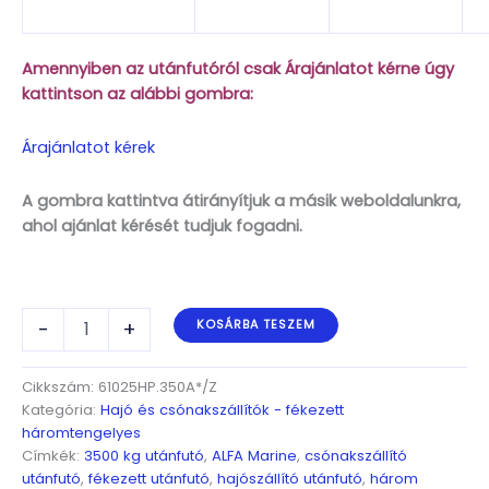
Amennyiben az utánfutóról csak Árajánlatot kérne úgy
kattintson az alábbi gombra:
Árajánlatot kérek
A gombra kattintva átirányítjuk a másik weboldalunkra,
ahol ajánlat kérését tudjuk fogadni.
ALFA
-
+
KOSÁRBA TESZEM
Marine
61025HP.350A*/Z
Standardt,
Cikkszám:
61025HP.350A*/Z
3x1350kg
Kategória:
Hajó és csónakszállítók - fékezett
tengely,
háromtengelyes
10,00(11,00)x2,45m,
Címkék:
3500 kg utánfutó
,
ALFA Marine
,
csónakszállító
fékezett,
utánfutó
,
fékezett utánfutó
,
hajószállító utánfutó
,
három