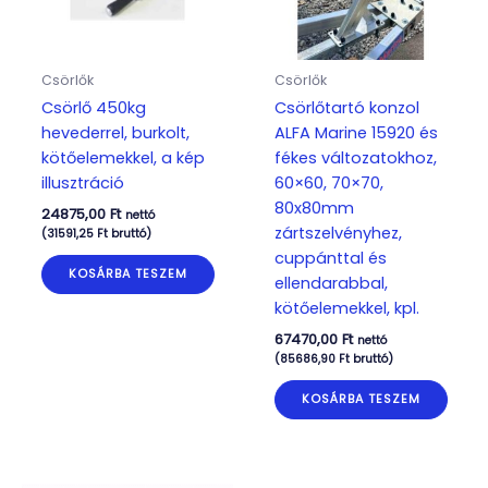
Csörlők
Csörlők
Csörlő 450kg
Csörlőtartó konzol
hevederrel, burkolt,
ALFA Marine 15920 és
kötőelemekkel, a kép
fékes változatokhoz,
illusztráció
60×60, 70×70,
80x80mm
24875,00
Ft
nettó
zártszelvényhez,
(
31591,25
Ft
bruttó)
cuppánttal és
KOSÁRBA TESZEM
ellendarabbal,
kötőelemekkel, kpl.
67470,00
Ft
nettó
(
85686,90
Ft
bruttó)
KOSÁRBA TESZEM