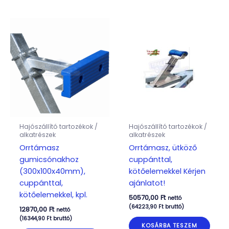
Hajószállító tartozékok /
Hajószállító tartozékok /
alkatrészek
alkatrészek
Orrtámasz
Orrtámasz, ütköző
gumicsónakhoz
cuppánttal,
(300x100x40mm),
kötőelemekkel Kérjen
cuppánttal,
ajánlatot!
kötőelemekkel, kpl.
50570,00
Ft
nettó
(
64223,90
Ft
bruttó)
12870,00
Ft
nettó
(
16344,90
Ft
bruttó)
KOSÁRBA TESZEM