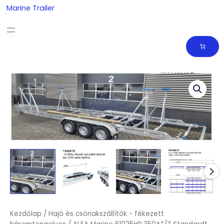
Skip
Marine Trailer
to
content
Kezdőlap
/
Hajó és csónakszállítók - fékezett