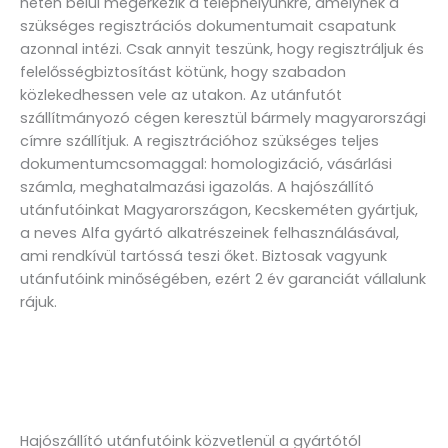
héten belül megérkezik a telephelyünkre, amelynek a
szükséges regisztrációs dokumentumait csapatunk
azonnal intézi. Csak annyit teszünk, hogy regisztráljuk és
felelősségbiztosítást kötünk, hogy szabadon
közlekedhessen vele az utakon. Az utánfutót
szállítmányozó cégen keresztül bármely magyarországi
címre szállítjuk. A regisztrációhoz szükséges teljes
dokumentumcsomaggal: homologizáció, vásárlási
számla, meghatalmazási igazolás. A hajószállító
utánfutóinkat Magyarországon, Kecskeméten gyártjuk,
a neves Alfa gyártó alkatrészeinek felhasználásával,
ami rendkívül tartóssá teszi őket. Biztosak vagyunk
utánfutóink minőségében, ezért 2 év garanciát vállalunk
rájuk.
Hajószállító utánfutóink közvetlenül a gyártótól