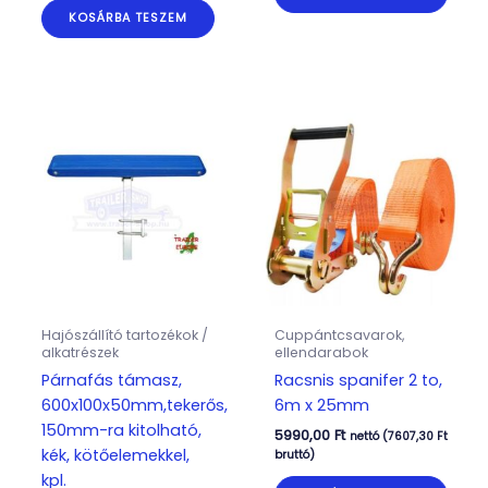
KOSÁRBA TESZEM
Hajószállító tartozékok /
Cuppántcsavarok,
alkatrészek
ellendarabok
Párnafás támasz,
Racsnis spanifer 2 to,
600x100x50mm,tekerős,
6m x 25mm
150mm-ra kitolható,
5990,00
Ft
nettó (
7607,30
Ft
kék, kötőelemekkel,
bruttó)
kpl.