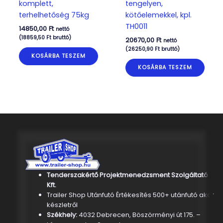
komplett,
tengelyen,
terhelhetőség 75kg
kötőelemekkel, kpl.
TH0011
14850,00
Ft
nettó
(
18859,50
Ft
bruttó)
20670,00
Ft
nettó
(
26250,90
Ft
bruttó)
KOSÁRBA TESZEM
KOSÁRBA TESZEM
Tenderszakértő Projektmenedzsment Szolgáltató
Kft.
Trailer Shop Utánfutó Értékesítés 500+ utánfutó akár
készletről
Székhely:
4032 Debrecen, Böszörményi út 175. –