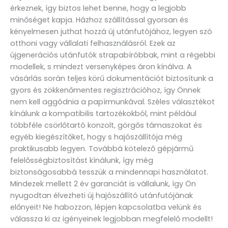
érkeznek, így biztos lehet benne, hogy a legjobb
minőséget kapja. Házhoz szállítással gyorsan és
kényelmesen juthat hozzá új utánfutójához, legyen szó
otthoni vagy vállalati felhasználásról. Ezek az
újgenerációs utánfutók strapabíróbbak, mint a régebbi
modellek, s mindezt versenyképes áron kínálva. A
vásárlás során teljes körű dokumentációt biztosítunk a
gyors és zökkenőmentes regisztrációhoz, így Önnek
nem kell aggódnia a papírmunkával. Széles választékot
kínálunk a kompatibilis tartozékokból, mint például
többféle csörlőtartó konzolt, görgős támaszokat és
egyéb kiegészítőket, hogy s hajószállítója még
praktikusabb legyen. Továbbá kötelező gépjármű
felelősségbiztosítást kínálunk, így még
biztonságosabbá tesszük a mindennapi használatot.
Mindezek mellett 2 év garanciát is vállalunk, így Ön
nyugodtan élvezheti új hajószállító utánfutójának
előnyeit! Ne habozzon, lépjen kapcsolatba velünk és
válassza ki az igényeinek legjobban megfelelő modellt!