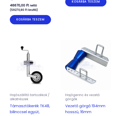
KOSÁRBA TESZEM
46670,00
Ft
nettó
(
59270,90
Ft
bruttó)
KOSÁRBA TESZEM
Hajószállító tartozékok /
Hajógerinc és vezető
alkatrészek
görgők
Támasztókerék TK48,
Vezető görgő 194mm
bilinccsel együt,
hosszú, 16mm