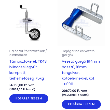
Hajószállító tartozékok /
Hajógerinc és vezető
alkatrészek
görgők
Támasztókerék TK48,
Vezető görgő 194mm
bilinccsel együt,
hosszú, 16mm
komplett,
tengelyen,
terhelhetőség 75kg
kötőelemekkel, kpl.
TH0011
14850,00
Ft
nettó
(
18859,50
Ft
bruttó)
20670,00
Ft
nettó
(
26250,90
Ft
bruttó)
KOSÁRBA TESZEM
KOSÁRBA TESZEM