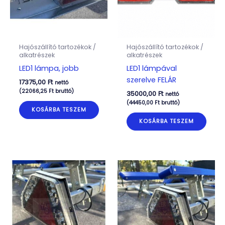
Hajószállító tartozékok /
Hajószállító tartozékok /
alkatrészek
alkatrészek
LED1 lámpa, jobb
LED1 lámpával
szerelve FELÁR
17375,00
Ft
nettó
(
22066,25
Ft
bruttó)
35000,00
Ft
nettó
(
44450,00
Ft
bruttó)
KOSÁRBA TESZEM
KOSÁRBA TESZEM