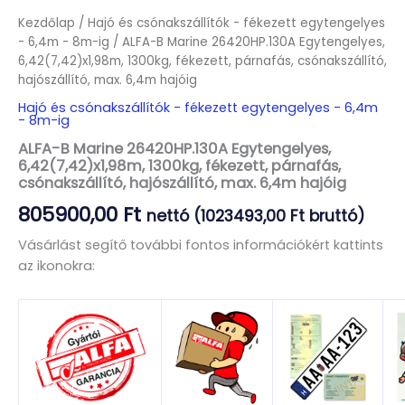
Kezdőlap
/
Hajó és csónakszállítók - fékezett egytengelyes
- 6,4m - 8m-ig
/ ALFA-B Marine 26420HP.130A Egytengelyes,
6,42(7,42)x1,98m, 1300kg, fékezett, párnafás, csónakszállító,
hajószállító, max. 6,4m hajóig
Hajó és csónakszállítók - fékezett egytengelyes - 6,4m
- 8m-ig
ALFA-B Marine 26420HP.130A Egytengelyes,
6,42(7,42)x1,98m, 1300kg, fékezett, párnafás,
csónakszállító, hajószállító, max. 6,4m hajóig
805900,00
Ft
nettó (
1023493,00
Ft
bruttó)
Vásárlást segítő további fontos információkért kattints
az ikonokra: