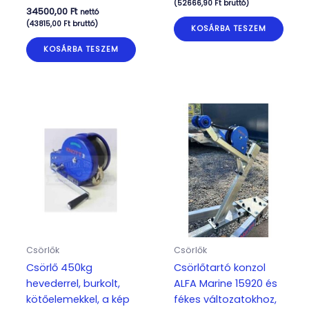
(
52666,90
Ft
bruttó)
34500,00
Ft
nettó
(
43815,00
Ft
bruttó)
KOSÁRBA TESZEM
KOSÁRBA TESZEM
Csörlők
Csörlők
Csörlő 450kg
Csörlőtartó konzol
hevederrel, burkolt,
ALFA Marine 15920 és
kötőelemekkel, a kép
fékes változatokhoz,