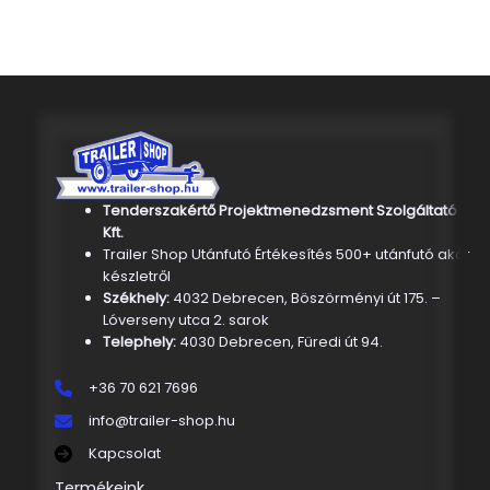
Tenderszakértő Projektmenedzsment Szolgáltató
Kft.
Trailer Shop Utánfutó Értékesítés 500+ utánfutó akár
készletről
Székhely:
4032 Debrecen, Böszörményi út 175. –
Lóverseny utca 2. sarok
Telephely:
4030 Debrecen, Füredi út 94.
+36 70 621 7696
info@trailer-shop.hu
Kapcsolat
Termékeink