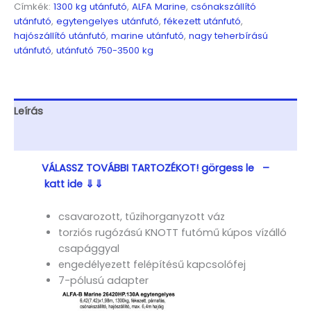
1300kg,
Címkék:
1300 kg utánfutó
,
ALFA Marine
,
csónakszállító
fékezett,
utánfutó
,
egytengelyes utánfutó
,
fékezett utánfutó
,
párnafás,
hajószállító utánfutó
,
marine utánfutó
,
nagy teherbírású
csónakszállító,
utánfutó
,
utánfutó 750-3500 kg
hajószállító,
max.
6,4m
hajóig
Leírás
mennyiség
További információk
VÁLASSZ TOVÁBBI TARTOZÉKOT! görgess le –
katt ide ⇓⇓
csavarozott, tűzihorganyzott váz
torziós rugózású KNOTT futómű kúpos vízálló
csapággyal
engedélyezett felépítésű kapcsolófej
7-pólusú adapter