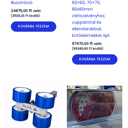
illusztráció
60×60, 70×70,
80x80mm
24875,00
Ft
nettó
zártszelvényhez,
(
31591,25
Ft
bruttó)
cuppánttal és
KOSÁRBA TESZEM
ellendarabbal,
kötőelemekkel, kpl.
67470,00
Ft
nettó
(
85686,90
Ft
bruttó)
KOSÁRBA TESZEM