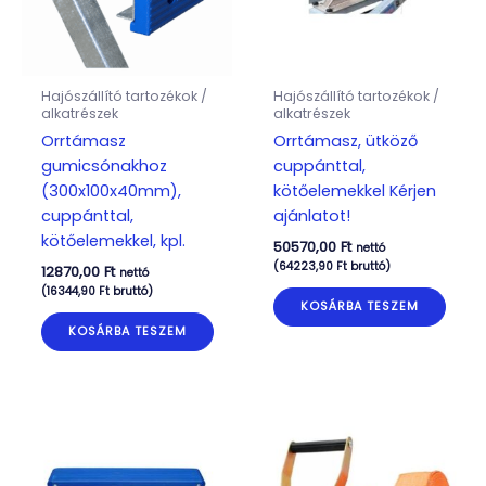
Hajószállító tartozékok /
Hajószállító tartozékok /
alkatrészek
alkatrészek
Orrtámasz
Orrtámasz, ütköző
gumicsónakhoz
cuppánttal,
(300x100x40mm),
kötőelemekkel Kérjen
cuppánttal,
ajánlatot!
kötőelemekkel, kpl.
50570,00
Ft
nettó
(
64223,90
Ft
bruttó)
12870,00
Ft
nettó
(
16344,90
Ft
bruttó)
KOSÁRBA TESZEM
KOSÁRBA TESZEM