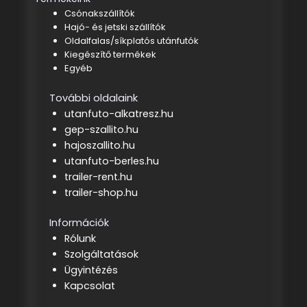
Csónakszállítók
Hajó- és jetski szállítók
Oldalfalas/síkplatós utánfutók
Kiegészítő termékek
Egyéb
További oldalaink
utanfuto-alkatresz.hu
gep-szallito.hu
hajoszallito.hu
utanfuto-berles.hu
trailer-rent.hu
trailer-shop.hu
Információk
Rólunk
Szolgáltatások
Ügyintézés
Kapcsolat