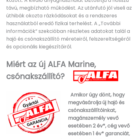
között. A kiváló anyaghasználat biztosítja a hosszú
távú, megbízható működést. Az utánfutó jól viseli az
úthibák okozta rázkódásokat és a rendszeres
használatból eredő fizikai terhelést. A „További
információk” szekcióban részletes adatokat talál a
hajó és csónakszállító méreteiről, felszereltségéről
és opcionális kiegészítőiről.
Miért az új ALFA Marine,
csónakszállító?
Amikor úgy dönt, hogy
megvásárolja új hajó és
csónakszállítóinkat,
magánszemély vevő
esetében 2 év*, cég vevő
esetében 1 év* garanciát
,