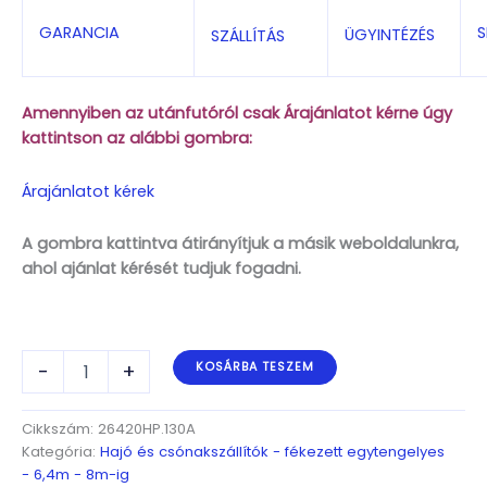
S
GARANCIA
ÜGYINTÉZÉS
SZÁLLÍTÁS
Amennyiben az utánfutóról csak Árajánlatot kérne úgy
kattintson az alábbi gombra:
Árajánlatot kérek
A gombra kattintva átirányítjuk a másik weboldalunkra,
ahol ajánlat kérését tudjuk fogadni.
ALFA-
-
+
KOSÁRBA TESZEM
B
Marine
26420HP.130A
Cikkszám:
26420HP.130A
Egytengelyes,
Kategória:
Hajó és csónakszállítók - fékezett egytengelyes
6,42(7,42)x1,98m,
- 6,4m - 8m-ig