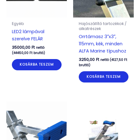
Egyéb
Hajószállító tartozékok /
alkatrészek
LED2 lámpával
Orrtámasz 3″x3″,
szerelve FELÁR
115mm, kék, minden
35000,00
Ft
nettó
ALFA Marine típushoz
(
44450,00
Ft
bruttó)
3250,00
Ft
nettó (
4127,50
Ft
KOSÁRBA TESZEM
bruttó)
KOSÁRBA TESZEM