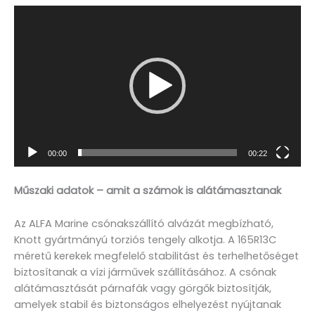
Videólejátszó
00:00
00:22
Műszaki adatok – amit a számok is alátámasztanak
Az ALFA Marine csónakszállító alvázát megbízható,
Knott gyártmányú torziós tengely alkotja. A 165R13C
méretű kerekek megfelelő stabilitást és terhelhetőséget
biztosítanak a vízi járművek szállításához. A csónak
alátámasztását párnafák vagy görgők biztosítják,
amelyek stabil és biztonságos elhelyezést nyújtanak