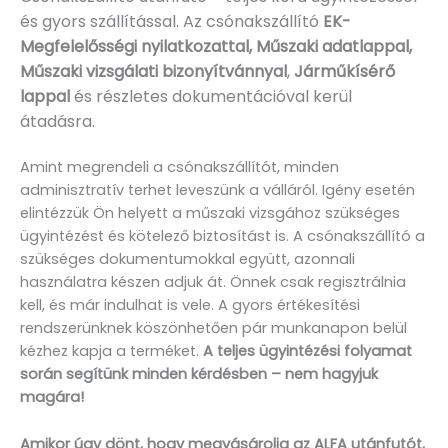
és gyors szállítással. Az csónakszállító
EK-
Megfelelősségi nyilatkozattal, Műszaki adatlappal,
Műszaki vizsgálati bizonyítvánnyal
,
Járműkísérő
lappal
és részletes dokumentációval kerül
átadásra.
Amint megrendeli a csónakszállítót, minden
adminisztratív terhet leveszünk a válláról. Igény esetén
elintézzük Ön helyett a műszaki vizsgához szükséges
ügyintézést és kötelező biztosítást is. A csónakszállító a
szükséges dokumentumokkal együtt, azonnali
használatra készen adjuk át. Önnek csak regisztrálnia
kell, és már indulhat is vele. A gyors értékesítési
rendszerünknek köszönhetően pár munkanapon belül
kézhez kapja a terméket.
A teljes ügyintézési folyamat
során segítünk minden kérdésben – nem hagyjuk
magára!
Amikor úgy dönt, hogy megvásárolja az ALFA utánfutót,