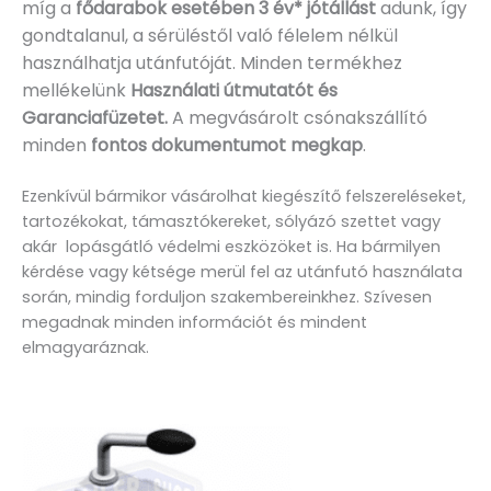
míg a
fődarabok esetében 3 év* jótállást
adunk, így
gondtalanul, a sérüléstől való félelem nélkül
használhatja utánfutóját. Minden termékhez
mellékelünk
Használati útmutatót és
Garanciafüzetet.
A
megvásárolt csónakszállító
minden
fontos dokumentumot megkap
.
Ezenkívül bármikor vásárolhat kiegészítő felszereléseket,
tartozékokat, támasztókereket, sólyázó szettet vagy
akár lopásgátló védelmi eszközöket is. Ha bármilyen
kérdése vagy kétsége merül fel az utánfutó használata
során, mindig forduljon szakembereinkhez. Szívesen
megadnak minden információt és mindent
elmagyaráznak.