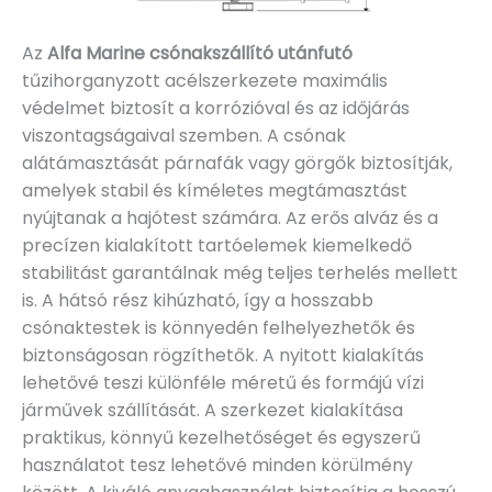
Az
Alfa Marine csónakszállító utánfutó
tűzihorganyzott acélszerkezete maximális
védelmet biztosít a korrózióval és az időjárás
viszontagságaival szemben. A csónak
alátámasztását párnafák vagy görgők biztosítják,
amelyek stabil és kíméletes megtámasztást
nyújtanak a hajótest számára. Az erős alváz és a
precízen kialakított tartóelemek kiemelkedő
stabilitást garantálnak még teljes terhelés mellett
is. A hátsó rész kihúzható, így a hosszabb
csónaktestek is könnyedén felhelyezhetők és
biztonságosan rögzíthetők. A nyitott kialakítás
lehetővé teszi különféle méretű és formájú vízi
járművek szállítását. A szerkezet kialakítása
praktikus, könnyű kezelhetőséget és egyszerű
használatot tesz lehetővé minden körülmény