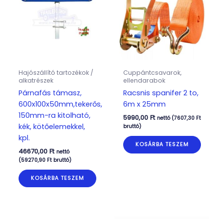
Hajószállító tartozékok /
Cuppántcsavarok,
alkatrészek
ellendarabok
Párnafás támasz,
Racsnis spanifer 2 to,
600x100x50mm,tekerős,
6m x 25mm
150mm-ra kitolható,
5990,00
Ft
nettó (
7607,30
Ft
kék, kötőelemekkel,
bruttó)
kpl.
KOSÁRBA TESZEM
46670,00
Ft
nettó
(
59270,90
Ft
bruttó)
KOSÁRBA TESZEM