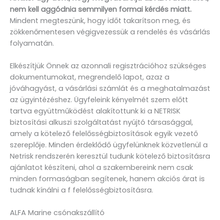
nem kell aggódnia semmilyen formai kérdés miatt.
Mindent megteszünk, hogy időt takarítson meg, és
zökkenőmentesen végigvezessük a rendelés és vásárlás
folyamatán.
Elkészítjük Önnek az azonnali regisztrációhoz szükséges
dokumentumokat, megrendelő lapot, azaz a
jóváhagyást, a vásárlási számlát és a meghatalmazást
az ügyintézéshez. Ügyfeleink kényelmét szem előtt
tartva együttműködést alakítottunk ki a NETRISK
biztosítási alkuszi szolgáltatást nyújtó társasággal,
amely a kötelező felelősségbiztosítások egyik vezető
szereplője. Minden érdeklődő ügyfelünknek közvetlenül a
Netrisk rendszerén keresztül tudunk kötelező biztosításra
ajánlatot készíteni, ahol a szakembereink nem csak
minden formaságban segítenek, hanem akciós árat is
tudnak kínálni a f felelősségbiztosításra.
ALFA Marine csónakszállító