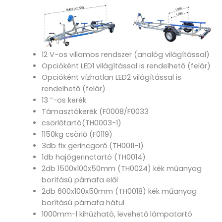
12 V-os villamos rendszer (analóg világítással)
Opcióként LED1 világítással is rendelhető (felár)
Opcióként vízhatlan LED2 világítással is
rendelhető (felár)
13 ”-os kerék
Támasztókerék (F0008/F0033
csörlőtartó(TH0003-1)
1150kg csörlő (F0119)
3db fix gerincgörő (TH0011-1)
1db hajógerinctartó (TH0014)
2db 1500x100x50mm (TH0024) kék műanyag
borítású párnafa elől
2db 600x100x50mm (TH0018) kék műanyag
borítású párnafa hátul
1000mm-l kihúzható, levehető lámpatartó