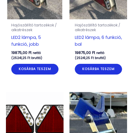
Hajószállító tartozékok /
Hajószállító tartozékok /
alkatrészek
alkatrészek
LED2 lámpa, 5
LED2 lámpa, 6 funkció,
funkció, jobb
bal
19875,00
Ft
19875,00
Ft
nettó
nettó
(
25241,25
Ft
bruttó)
(
25241,25
Ft
bruttó)
KOSÁRBA TESZEM
KOSÁRBA TESZEM