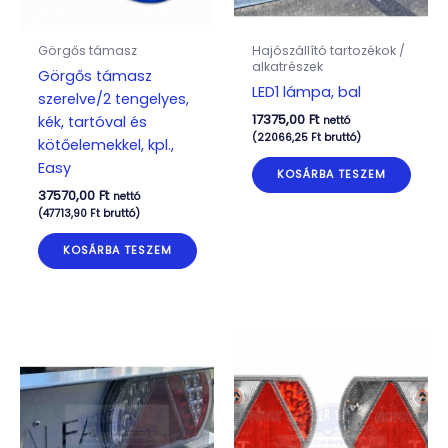
Görgős támasz
Hajószállító tartozékok /
alkatrészek
Görgős támasz
LED1 lámpa, bal
szerelve/2 tengelyes,
17375,00
Ft
kék, tartóval és
nettó
(
22066,25
Ft
bruttó)
kötőelemekkel, kpl.,
Easy
KOSÁRBA TESZEM
37570,00
Ft
nettó
(
47713,90
Ft
bruttó)
KOSÁRBA TESZEM