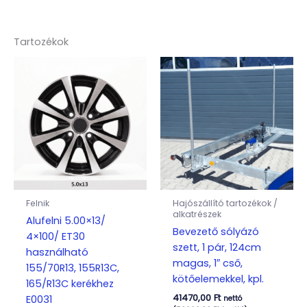
Tartozékok
Felnik
Hajószállító tartozékok /
alkatrészek
Alufelni 5.00×13/
Bevezető sólyázó
4×100/ ET30
szett, 1 pár, 124cm
használható
magas, 1″ cső,
155/70R13, 155R13C,
kötőelemekkel, kpl.
165/R13C kerékhez
41470,00
Ft
E0031
nettó