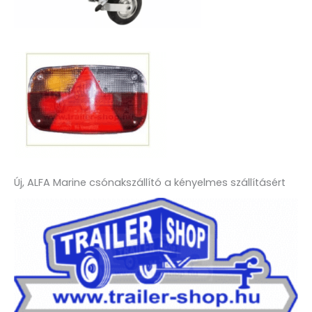
Új, ALFA Marine csónakszállító a kényelmes szállításért