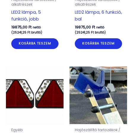
alkatrészek
alkatrészek
LED2 lámpa, 5
LED2 lámpa, 6 funkció,
funkció, jobb
bal
19875,00
Ft
19875,00
Ft
nettó
nettó
(
25241,25
Ft
bruttó)
(
25241,25
Ft
bruttó)
KOSÁRBA TESZEM
KOSÁRBA TESZEM
Egyéb
Hajószállító tartozékok /