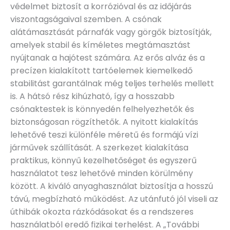
védelmet biztosít a korrózióval és az időjárás
viszontagságaival szemben. A csónak
alátámasztását párnafák vagy görgők biztosítják,
amelyek stabil és kíméletes megtámasztást
nyújtanak a hajótest számára. Az erős alváz és a
precízen kialakított tartóelemek kiemelkedő
stabilitást garantálnak még teljes terhelés mellett
is. A hátsó rész kihúzható, így a hosszabb
csónaktestek is könnyedén felhelyezhetők és
biztonságosan rögzíthetők. A nyitott kialakítás
lehetővé teszi különféle méretű és formájú vízi
járművek szállítását. A szerkezet kialakítása
praktikus, könnyű kezelhetőséget és egyszerű
használatot tesz lehetővé minden körülmény
között. A kiváló anyaghasználat biztosítja a hosszú
távú, megbízható működést. Az utánfutó jól viseli az
úthibák okozta rázkódásokat és a rendszeres
használatból eredő fizikai terhelést. A „További