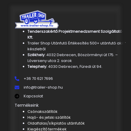
Tenderszakértő Projektmenedzsment Szolgáltató
Kft.
Trailer Shop Utánfutó Értékesítés 500+ utánfutó akár
készletről
Székhely:
4032 Debrecen, Böszörményi út 175. –
Lóverseny utca 2. sarok
Telephely:
4030 Debrecen, Füredi út 94.
+36 70 621 7696
info@trailer-shop.hu
Kapcsolat
Termékeink
Csónakszállítók
Hajó- és jetski szállítók
Oldalfalas/síkplatós utánfutók
Kiegészítő termékek