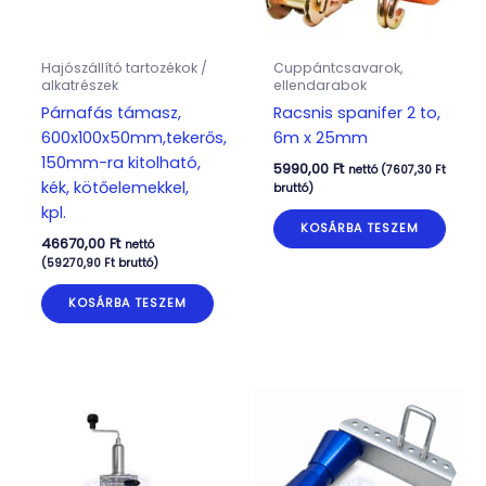
Hajószállító tartozékok /
Cuppántcsavarok,
alkatrészek
ellendarabok
Párnafás támasz,
Racsnis spanifer 2 to,
600x100x50mm,tekerős,
6m x 25mm
150mm-ra kitolható,
5990,00
Ft
nettó (
7607,30
Ft
kék, kötőelemekkel,
bruttó)
kpl.
KOSÁRBA TESZEM
46670,00
Ft
nettó
(
59270,90
Ft
bruttó)
KOSÁRBA TESZEM