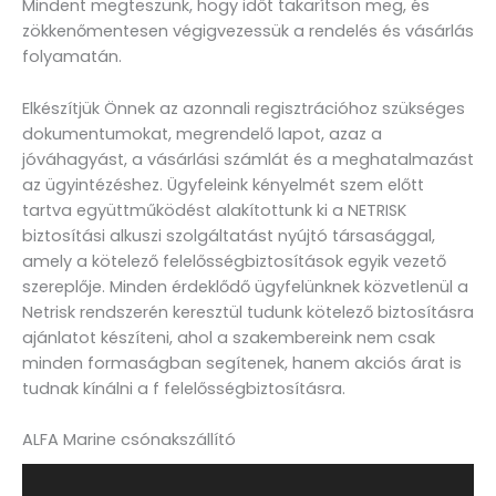
Mindent megteszünk, hogy időt takarítson meg, és
zökkenőmentesen végigvezessük a rendelés és vásárlás
folyamatán.
Elkészítjük Önnek az azonnali regisztrációhoz szükséges
dokumentumokat, megrendelő lapot, azaz a
jóváhagyást, a vásárlási számlát és a meghatalmazást
az ügyintézéshez. Ügyfeleink kényelmét szem előtt
tartva együttműködést alakítottunk ki a NETRISK
biztosítási alkuszi szolgáltatást nyújtó társasággal,
amely a kötelező felelősségbiztosítások egyik vezető
szereplője. Minden érdeklődő ügyfelünknek közvetlenül a
Netrisk rendszerén keresztül tudunk kötelező biztosításra
ajánlatot készíteni, ahol a szakembereink nem csak
minden formaságban segítenek, hanem akciós árat is
tudnak kínálni a f felelősségbiztosításra.
ALFA Marine csónakszállító
Videólejátszó