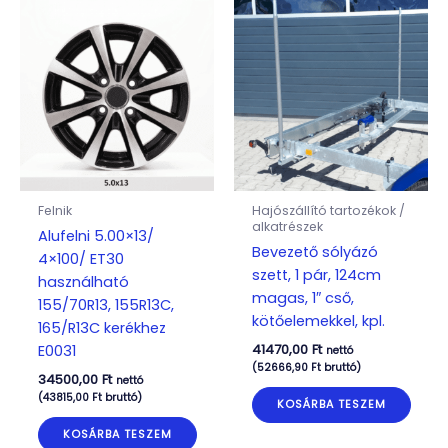
Felnik
Hajószállító tartozékok /
alkatrészek
Alufelni 5.00×13/
Bevezető sólyázó
4×100/ ET30
szett, 1 pár, 124cm
használható
magas, 1″ cső,
155/70R13, 155R13C,
kötőelemekkel, kpl.
165/R13C kerékhez
41470,00
Ft
E0031
nettó
(
52666,90
Ft
bruttó)
34500,00
Ft
nettó
(
43815,00
Ft
bruttó)
KOSÁRBA TESZEM
KOSÁRBA TESZEM