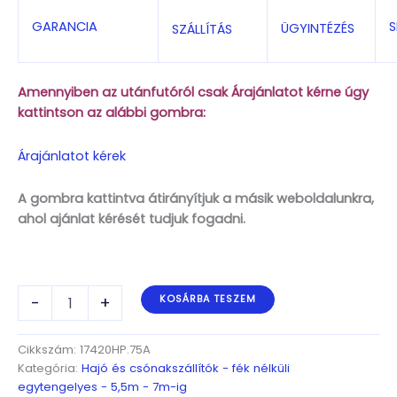
S
GARANCIA
ÜGYINTÉZÉS
SZÁLLÍTÁS
Amennyiben az utánfutóról csak Árajánlatot kérne úgy
kattintson az alábbi gombra:
Árajánlatot kérek
A gombra kattintva átirányítjuk a másik weboldalunkra,
ahol ajánlat kérését tudjuk fogadni.
ALFA
-
+
KOSÁRBA TESZEM
Marine
17420HP.75A*
egytengelyes,
Cikkszám:
17420HP.75A
7,45(7,85)
Kategória:
Hajó és csónakszállítók - fék nélküli
x
egytengelyes - 5,5m - 7m-ig