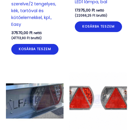
LED1 lámpa, bal
szerelve/2 tengelyes,
17375,00
Ft
kék, tartóval és
nettó
(
22066,25
Ft
bruttó)
kötőelemekkel, kpl.,
Easy
KOSÁRBA TESZEM
37570,00
Ft
nettó
(
47713,90
Ft
bruttó)
KOSÁRBA TESZEM