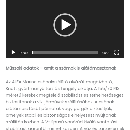
00:00
00:22
Műszaki adatok – amit a számok is alátámasztanak
Az ALFA Marine csónakszállító alvázát megbízható,
Knott gyártmányú torziós tengely alkotja. A 155/70 R13
méretű kerekek megfelelő stabilitást és terhelhetőséget
biztosítanak a vízi járművek szállításához. A csónak
alátámasztását párnafák vagy görgők biztosítják,
amelyek stabil és biztonságos elhelyezést nyújtanak
szállítás közben. A V-típusú vonórúd kiváló vontatási
stabilitást garantál menet közben. A váz és tartóelemek