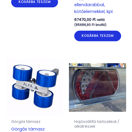
KOSÁRBA TESZEM
ellendarabbal,
kötőelemekkel, kpl.
67470,00
Ft
nettó
(
85686,90
Ft
bruttó)
KOSÁRBA TESZEM
Görgős támasz
Hajószállító tartozékok /
alkatrészek
Görgős támasz