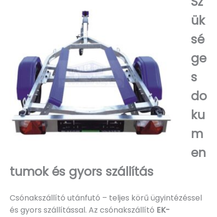
Sz
ük
sé
ge
s
do
ku
m
en
tumok és gyors szállítás
Csónakszállító utánfutó – teljes körű ügyintézéssel
és gyors szállítással. Az csónakszállító
EK-