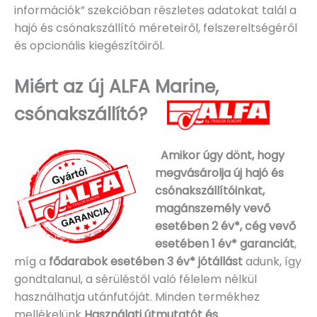
információk” szekcióban részletes adatokat talál a
hajó és csónakszállító méreteiről, felszereltségéről
és opcionális kiegészítőiről.
Miért az új ALFA Marine,
csónakszállító?
Amikor úgy dönt, hogy
megvásárolja új hajó és
csónakszállítóinkat,
magánszemély vevő
esetében 2 év*, cég vevő
esetében 1 év* garanciát
,
míg a
fődarabok esetében 3 év* jótállást
adunk, így
gondtalanul, a sérüléstől való félelem nélkül
használhatja utánfutóját. Minden termékhez
mellékelünk
Használati útmutatót és