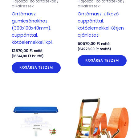
Hajószállító tartozékok /
Hajószállító tartozékok /
alkatrészek
alkatrészek
Orrtámasz
Orrtámasz, ütköző
gumicsónakhoz
cuppánttal,
(300x100x40mm),
kötőelemekkel Kérjen
cuppánttal,
ajánlatot!
kötőelemekkel, kpl.
50570,00
Ft
nettó
(
64223,90
Ft
bruttó)
12870,00
Ft
nettó
(
16344,90
Ft
bruttó)
KOSÁRBA TESZEM
KOSÁRBA TESZEM