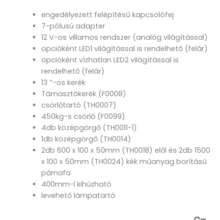
engedélyezett felépítésű kapcsolófej
7-pólusú adapter
12 V-os villamos rendszer (analóg világítással)
opcióként LED1 világítással is rendelhető (felár)
opcióként vízhatlan LED2 világítással is
rendelhető (felár)
13 ”-os kerék
Támasztókerék (F0008)
csörlőtartó (TH0007)
450kg-s csörlő (F0099)
4db középgörgő (TH0011-1)
1db középgörgő (TH0014)
2db 600 x 100 x 50mm (TH0018) elől és 2db 1500
x 100 x 50mm (TH0024) kék műanyag borítású
párnafa
400mm-l kihúzható
levehető lámpatartó