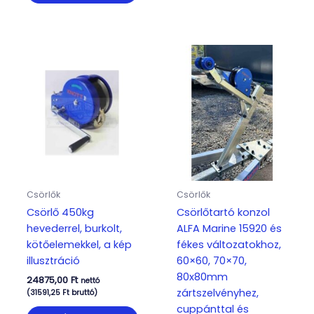
Csörlők
Csörlők
Csörlő 450kg
Csörlőtartó konzol
hevederrel, burkolt,
ALFA Marine 15920 és
kötőelemekkel, a kép
fékes változatokhoz,
illusztráció
60×60, 70×70,
80x80mm
24875,00
Ft
nettó
zártszelvényhez,
(
31591,25
Ft
bruttó)
cuppánttal és