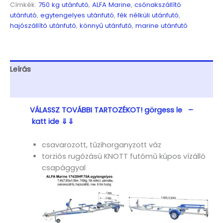
1,95m,
Címkék:
750 kg utánfutó
,
ALFA Marine
,
csónakszállító
750kg,
utánfutó
,
egytengelyes utánfutó
,
fék nélküli utánfutó
,
fék
hajószállító utánfutó
,
könnyű utánfutó
,
marine utánfutó
nélküli,
párnafás,
csónakszállító,
hajószállító,
Leírás
max.
6,6m
További információk
hajóig
mennyiség
VÁLASSZ TOVÁBBI TARTOZÉKOT! görgess le –
katt ide ⇓⇓
csavarozott, tűzihorganyzott váz
torziós rugózású KNOTT futómű kúpos vízálló
csapággyal