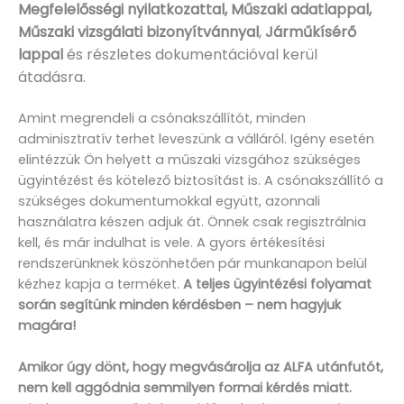
Megfelelősségi nyilatkozattal, Műszaki adatlappal,
Műszaki vizsgálati bizonyítvánnyal
,
Járműkísérő
lappal
és részletes dokumentációval kerül
átadásra.
Amint megrendeli a csónakszállítót, minden
adminisztratív terhet leveszünk a válláról. Igény esetén
elintézzük Ön helyett a műszaki vizsgához szükséges
ügyintézést és kötelező biztosítást is. A csónakszállító a
szükséges dokumentumokkal együtt, azonnali
használatra készen adjuk át. Önnek csak regisztrálnia
kell, és már indulhat is vele. A gyors értékesítési
rendszerünknek köszönhetően pár munkanapon belül
kézhez kapja a terméket.
A teljes ügyintézési folyamat
során segítünk minden kérdésben – nem hagyjuk
magára!
Amikor úgy dönt, hogy megvásárolja az ALFA utánfutót,
nem kell aggódnia semmilyen formai kérdés miatt.