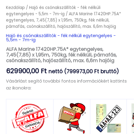
Kezdőlap
/
Hajó és csónakszállítók - fék nélküli
egytengelyes - 5,5m - 7m-ig
/ ALFA Marine 17420HP.75A*
egytengelyes, 7,45(7,85) x 1,95m, 750kg, fék nélküli,
párnafás, csónakszállító, hajószállító, max. 6,6m hajóig
Hajó és csónakszállítók - fék nélküli egytengelyes -
5,5m - 7m-ig
ALFA Marine 17420HP.75A* egytengelyes,
7,45(7,85) x 1,95m, 750kg, fék nélküli, párnafás,
csónakszállító, hajószállító, max. 6,6m hajóig
629900,00
Ft
nettó (
799973,00
Ft
bruttó)
Vásárlást segítő további fontos információkért kattints
az ikonokra: