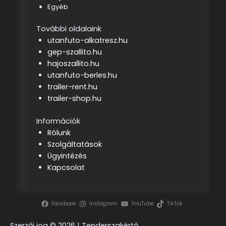
Egyéb
További oldalaink
utanfuto-alkatresz.hu
gep-szallito.hu
hajoszallito.hu
utanfuto-berles.hu
trailer-rent.hu
trailer-shop.hu
Információk
Rólunk
Szolgáltatások
Ügyintézés
Kapcsolat
Facebook
Instagram
YouTube
TikTok
Szerzői jog ©
2026 | Tenderszakértő