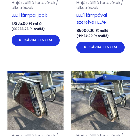
Hajószállító tartozékok /
Hajószállító tartozékok /
alkatrészek
alkatrészek
LED1 lámpa, jobb
LED1 lámpával
szerelve FELÁR
17375,00
Ft
nettó
(
22066,25
Ft
bruttó)
35000,00
Ft
nettó
(
44450,00
Ft
bruttó)
KOSÁRBA TESZEM
KOSÁRBA TESZEM
Hajószállító tartozékok /
Hajószállító tartozékok /