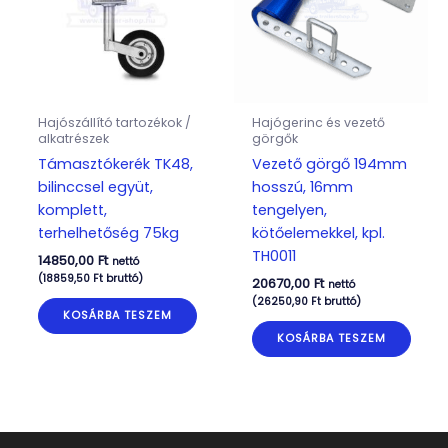
Hajószállító tartozékok /
Hajógerinc és vezető
alkatrészek
görgők
Támasztókerék TK48,
Vezető görgő 194mm
bilinccsel együt,
hosszú, 16mm
komplett,
tengelyen,
terhelhetőség 75kg
kötőelemekkel, kpl.
TH0011
14850,00
Ft
nettó
(
18859,50
Ft
bruttó)
20670,00
Ft
nettó
(
26250,90
Ft
bruttó)
KOSÁRBA TESZEM
KOSÁRBA TESZEM