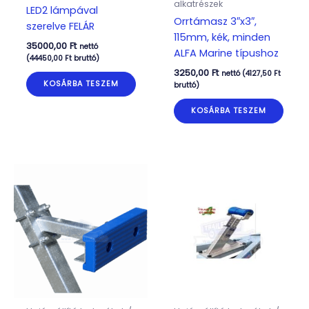
alkatrészek
LED2 lámpával
Orrtámasz 3″x3″,
szerelve FELÁR
115mm, kék, minden
35000,00
Ft
nettó
ALFA Marine típushoz
(
44450,00
Ft
bruttó)
3250,00
Ft
nettó (
4127,50
Ft
KOSÁRBA TESZEM
bruttó)
KOSÁRBA TESZEM