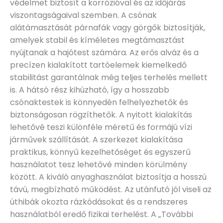
védelmet biztosít a korrózióval és az időjárás
viszontagságaival szemben. A csónak
alátámasztását párnafák vagy görgők biztosítják,
amelyek stabil és kíméletes megtámasztást
nyújtanak a hajótest számára. Az erős alváz és a
precízen kialakított tartóelemek kiemelkedő
stabilitást garantálnak még teljes terhelés mellett
is. A hátsó rész kihúzható, így a hosszabb
csónaktestek is könnyedén felhelyezhetők és
biztonságosan rögzíthetők. A nyitott kialakítás
lehetővé teszi különféle méretű és formájú vízi
járművek szállítását. A szerkezet kialakítása
praktikus, könnyű kezelhetőséget és egyszerű
használatot tesz lehetővé minden körülmény
között. A kiváló anyaghasználat biztosítja a hosszú
távú, megbízható működést. Az utánfutó jól viseli az
úthibák okozta rázkódásokat és a rendszeres
használatból eredő fizikai terhelést. A „További