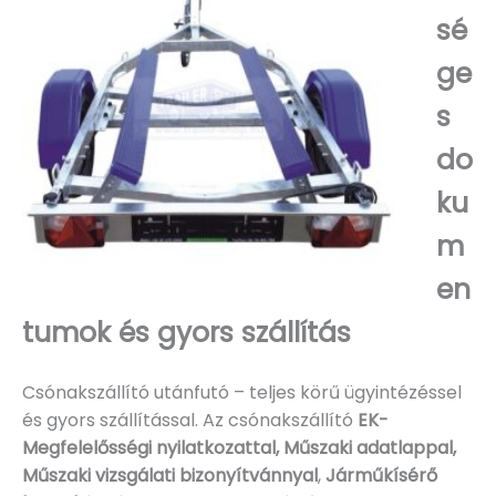
sé
ge
s
do
ku
m
en
tumok és gyors szállítás
Csónakszállító utánfutó – teljes körű ügyintézéssel
és gyors szállítással. Az csónakszállító
EK-
Megfelelősségi nyilatkozattal, Műszaki adatlappal,
Műszaki vizsgálati bizonyítvánnyal
,
Járműkísérő