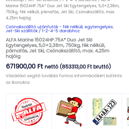
Marine 15024HP.75A* Duo Jet Ski Egytengelyes, 5,0×2,38m,
750kg, fék nélküli, párnafás, Jet Ski, Csónakszállító, max.
4,25m hajóig
Csónakszállító utánfutók - fék nélküli, egytengelyes
,
Jet-Ski szállítók / 1-2-4-5 darabhoz
ALFA Marine 15024HP.75A* Duo Jet Ski
Egytengelyes, 5,0×2,38m, 750kg, fék nélküli,
párnafás, Jet Ski, Csónakszállító, max. 4,25m
hajóig
671900,00
Ft
nettó (
853313,00
Ft
bruttó)
Vásárlást segítő további fontos információkért kattints
az ikonokra: