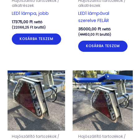
Hajószállító tartozékok /
Hajószállító tartozékok /
alkatrészek
alkatrészek
LED1 lámpa, jobb
LED1 lámpával
szerelve FELÁR
17375,00
Ft
nettó
(
22066,25
Ft
bruttó)
35000,00
Ft
nettó
(
44450,00
Ft
bruttó)
KOSÁRBA TESZEM
KOSÁRBA TESZEM
Hajószállító tartozékok /
Hajószállító tartozékok /