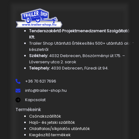
Tenderszakértő Projektmenedzsment Szolgáltató
Kft.
Trailer Shop Utánfutó Értékesítés 500+ utánfutó akár
készletről
Székhely:
4032 Debrecen, Böszörményi út 175. –
Lóverseny utca 2. sarok
Telephely:
4030 Debrecen, Füredi út 94.
+36 70 621 7696
info@trailer-shop.hu
Kapcsolat
Termékeink
Csónakszállítók
Hajó- és jetski szállítók
Oldalfalas/síkplatós utánfutók
Kiegészítő termékek