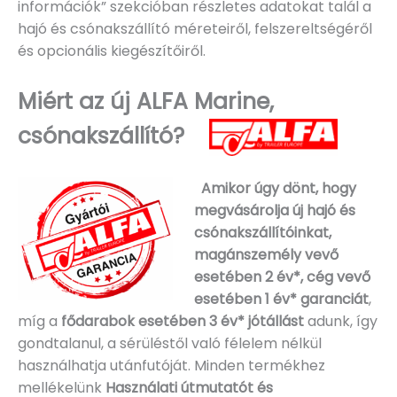
információk” szekcióban részletes adatokat talál a
hajó és csónakszállító méreteiről, felszereltségéről
és opcionális kiegészítőiről.
Miért az új ALFA Marine,
csónakszállító?
Amikor úgy dönt, hogy
megvásárolja új hajó és
csónakszállítóinkat,
magánszemély vevő
esetében 2 év*, cég vevő
esetében 1 év* garanciát
,
míg a
fődarabok esetében 3 év* jótállást
adunk, így
gondtalanul, a sérüléstől való félelem nélkül
használhatja utánfutóját. Minden termékhez
mellékelünk
Használati útmutatót és