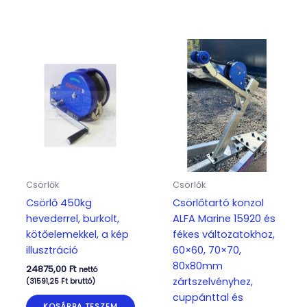
Csörlők
Csörlők
Csörlő 450kg
Csörlőtartó konzol
hevederrel, burkolt,
ALFA Marine 15920 és
kötőelemekkel, a kép
fékes változatokhoz,
illusztráció
60×60, 70×70,
80x80mm
24875,00
Ft
nettó
zártszelvényhez,
(
31591,25
Ft
bruttó)
cuppánttal és
KOSÁRBA TESZEM