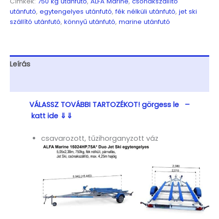
Címkék:
750 kg utánfutó
,
ALFA Marine
,
csónakszállító
5,0×2,38m,
utánfutó
,
egytengelyes utánfutó
,
fék nélküli utánfutó
,
jet ski
750kg,
szállító utánfutó
,
könnyű utánfutó
,
marine utánfutó
fék
nélküli,
párnafás,
Jet
Leírás
Ski,
Csónakszállító,
További információk
max.
4,25m
VÁLASSZ TOVÁBBI TARTOZÉKOT! görgess le –
hajóig
mennyiség
katt ide ⇓⇓
csavarozott, tűzihorganyzott váz