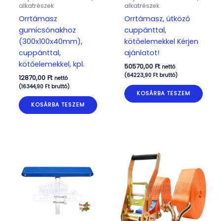
alkatrészek
alkatrészek
Orrtámasz
Orrtámasz, ütköző
gumicsónakhoz
cuppánttal,
(300x100x40mm),
kötőelemekkel Kérjen
cuppánttal,
ajánlatot!
kötőelemekkel, kpl.
50570,00
Ft
nettó
(
64223,90
Ft
bruttó)
12870,00
Ft
nettó
(
16344,90
Ft
bruttó)
KOSÁRBA TESZEM
KOSÁRBA TESZEM