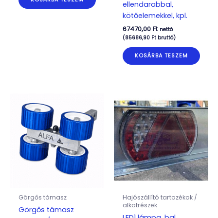
ellendarabbal,
kötőelemekkel, kpl.
67470,00
Ft
nettó
(
85686,90
Ft
bruttó)
KOSÁRBA TESZEM
Görgős támasz
Hajószállító tartozékok /
alkatrészek
Görgős támasz
LED1 lámpa, bal