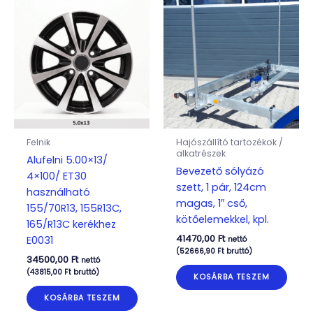
Felnik
Hajószállító tartozékok /
alkatrészek
Alufelni 5.00×13/
Bevezető sólyázó
4×100/ ET30
szett, 1 pár, 124cm
használható
magas, 1″ cső,
155/70R13, 155R13C,
kötőelemekkel, kpl.
165/R13C kerékhez
41470,00
Ft
E0031
nettó
(
52666,90
Ft
bruttó)
34500,00
Ft
nettó
(
43815,00
Ft
bruttó)
KOSÁRBA TESZEM
KOSÁRBA TESZEM