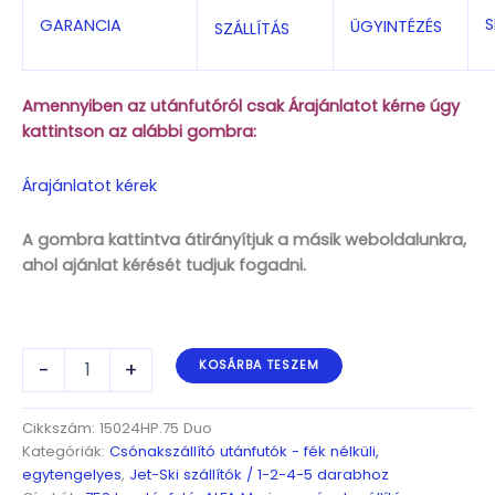
S
GARANCIA
ÜGYINTÉZÉS
SZÁLLÍTÁS
Amennyiben az utánfutóról csak Árajánlatot kérne úgy
kattintson az alábbi gombra:
Árajánlatot kérek
A gombra kattintva átirányítjuk a másik weboldalunkra,
ahol ajánlat kérését tudjuk fogadni.
ALFA
-
+
KOSÁRBA TESZEM
Marine
15024HP.75A*
Duo
Cikkszám:
15024HP.75 Duo
Jet
Kategóriák:
Csónakszállító utánfutók - fék nélküli,
Ski
egytengelyes
,
Jet-Ski szállítók / 1-2-4-5 darabhoz
Egytengelyes,