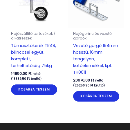
Hajószállító tartozékok /
Hajógerinc és vezető
alkatrészek
görgők
Támasztókerék TK48,
Vezető görgő 194mm
bilinccsel együt,
hosszú, 16mm
komplett,
tengelyen,
terhelhetőség 75kg
kötőelemekkel, kpl.
TH0011
14850,00
Ft
nettó
(
18859,50
Ft
bruttó)
20670,00
Ft
nettó
(
26250,90
Ft
bruttó)
KOSÁRBA TESZEM
KOSÁRBA TESZEM