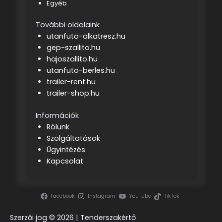
Egyéb
További oldalaink
utanfuto-alkatresz.hu
gep-szallito.hu
hajoszallito.hu
utanfuto-berles.hu
trailer-rent.hu
trailer-shop.hu
Információk
Rólunk
Szolgáltatások
Ügyintézés
Kapcsolat
Facebook
Instagram
YouTube
TikTok
Szerzői jog ©
2026 | Tenderszakértő