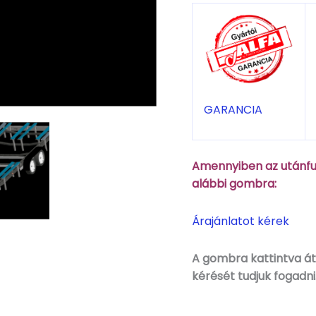
GARANCIA
Amennyiben az utánfut
alábbi gombra:
Árajánlatot kérek
A gombra kattintva áti
kérését tudjuk fogadni