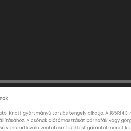
anak
tó, Knott gyártmányú torziós tengely alkotja. A 185R14C 
állításához. A csónak alátámasztását párnafák vagy görgő
usú vonórúd kiváló vontatási stabilitást garantál menet 