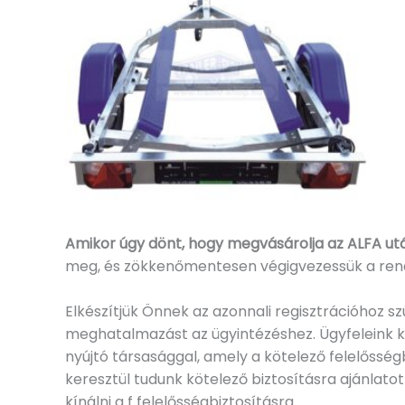
Amikor úgy dönt, hogy megvásárolja az ALFA ut
meg, és zökkenőmentesen végigvezessük a rend
Elkészítjük Önnek az azonnali regisztrációhoz 
meghatalmazást az ügyintézéshez. Ügyfeleink ké
nyújtó társasággal, amely a kötelező felelősség
keresztül tudunk kötelező biztosításra ajánlat
kínálni a f felelősségbiztosításra.