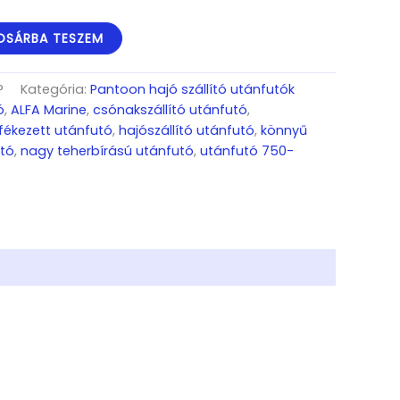
OSÁRBA TESZEM
P
Kategória:
Pantoon hajó szállító utánfutók
ó
,
ALFA Marine
,
csónakszállító utánfutó
,
fékezett utánfutó
,
hajószállító utánfutó
,
könnyű
tó
,
nagy teherbírású utánfutó
,
utánfutó 750-