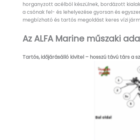
horganyzott acélból készülnek, bordázott kialak
a csónak fel- és lehelyezése gyorsan és egyszer
megbízható és tartós megoldást keres vízi járm
Az ALFA Marine műszaki adat
Tartós, időjárásálló kivitel – hosszú távú társ a s