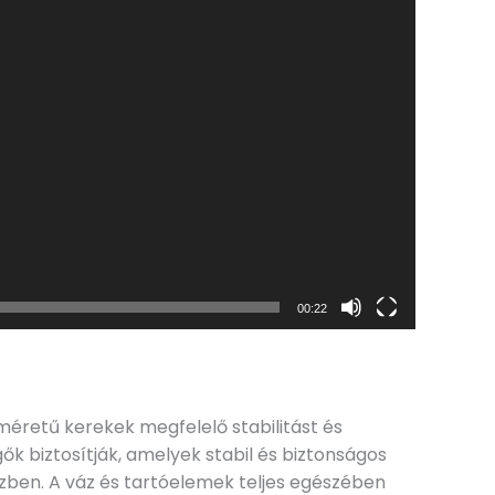
00:22
méretű kerekek megfelelő stabilitást és
k biztosítják, amelyek stabil és biztonságos
közben. A váz és tartóelemek teljes egészében