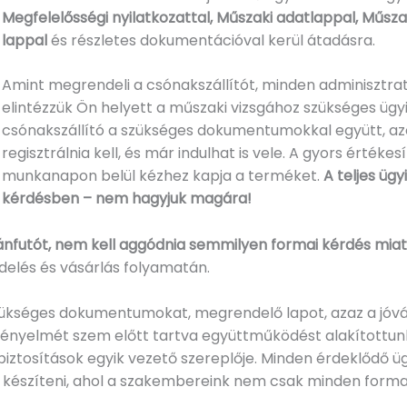
Megfelelősségi nyilatkozattal, Műszaki adatlappal, Műszak
lappal
és részletes dokumentációval kerül átadásra.
Amint megrendeli a csónakszállítót, minden adminisztratí
elintézzük Ön helyett a műszaki vizsgához szükséges ügyin
csónakszállító a szükséges dokumentumokkal együtt, azo
regisztrálnia kell, és már indulhat is vele. A gyors érté
munkanapon belül kézhez kapja a terméket.
A teljes üg
kérdésben – nem hagyjuk magára!
ánfutót, nem kell aggódnia semmilyen formai kérdés miat
elés és vásárlás folyamatán.
szükséges dokumentumokat, megrendelő lapot, azaz a jóvá
nyelmét szem előtt tartva együttműködést alakítottunk ki
biztosítások egyik vezető szereplője. Minden érdeklődő ü
ot készíteni, ahol a szakembereink nem csak minden form