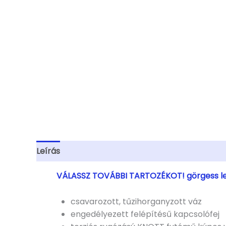
Leírás
További információk
VÁLASSZ TOVÁBBI TARTOZÉKOT! görgess l
csavarozott, tűzihorganyzott váz
engedélyezett felépítésű kapcsolófej