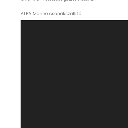
ALFA Marine csónakszállító
Videólejátszó