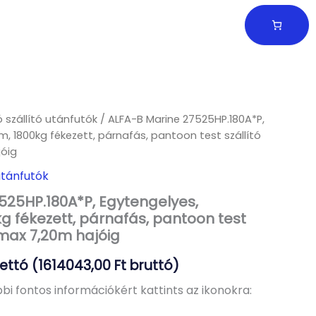
 szállító utánfutók
/ ALFA-B Marine 27525HP.180A*P,
m, 1800kg fékezett, párnafás, pantoon test szállító
óig
utánfutók
525HP.180A*P, Egytengelyes,
g fékezett, párnafás, pantoon test
 max 7,20m hajóig
ettó (
1614043,00
Ft
bruttó)
bi fontos információkért kattints az ikonokra: