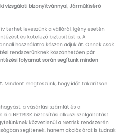
i vizsgálati bizonyítvánnyal
,
Járműkísérő
v terhet leveszünk a válláról. Igény esetén
tézést és kötelező biztosítást is. A
nnali használatra készen adjuk át. Önnek csak
kesítési rendszerünknek köszönhetően pár
yintézési folyamat során segítünk minden
t.
Mindent megteszünk, hogy időt takarítson
hagyást, a vásárlási számlát és a
 a NETRISK biztosítási alkuszi szolgáltatást
gyfelünknek közvetlenül a Netrisk rendszerén
aságban segítenek, hanem akciós árat is tudnak