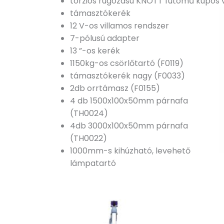
torziós rugózású KNOTT futómű kúpos v
támasztókerék
12 V-os villamos rendszer
7-pólusú adapter
13 ”-os kerék
1150kg-os csörlőtartó (F0119)
támasztókerék nagy (F0033)
2db orrtámasz (F0155)
4 db 1500x100x50mm párnafa
(TH0024)
4db 3000x100x50mm párnafa
(TH0022)
1000mm-s kihúzható, levehető
lámpatartó