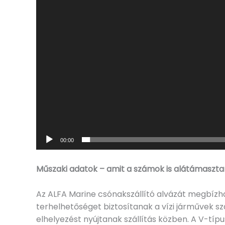
00:00
Műszaki adatok – amit a számok is alátámaszt
Az ALFA Marine csónakszállító alvázát megbízha
terhelhetőséget biztosítanak a vízi járművek sz
elhelyezést nyújtanak szállítás közben. A V-típ