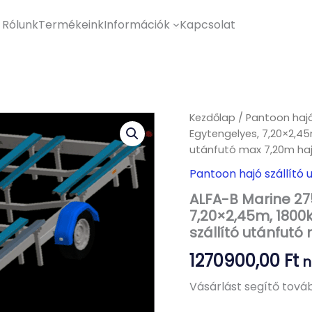
Rólunk
Termékeink
Információk
Kapcsolat
Kezdőlap
/
Pantoon hajó
Egytengelyes, 7,20×2,45
utánfutó max 7,20m haj
Pantoon hajó szállító 
ALFA-B Marine 27
7,20×2,45m, 1800k
szállító utánfutó
1270900,00
Ft
n
Vásárlást segítő továb