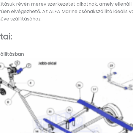
ításuk révén merev szerkezetet alkotnak, amely ellenáll 
űen elvégezhető. Az ALFA Marine csónakszállító ideális v
űve szállításához.
ai:
zállításban