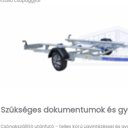
ízálló csapággyal
Szükséges dokumentumok és gyor
Csónakszállító utánfutó – teljes körű ügyintézéssel és gyo