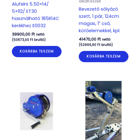
alkatrészek
Alufelni 5.50×14/
Bevezető sólyázó
5×112/ ET30
szett, 1 pár, 124cm
használható 185R14C
magas, 1″ cső,
kerékhez E0032
kötőelemekkel, kpl.
39900,00
Ft
nettó
41470,00
Ft
nettó
(
50673,00
Ft
bruttó)
(
52666,90
Ft
bruttó)
KOSÁRBA TESZEM
KOSÁRBA TESZEM