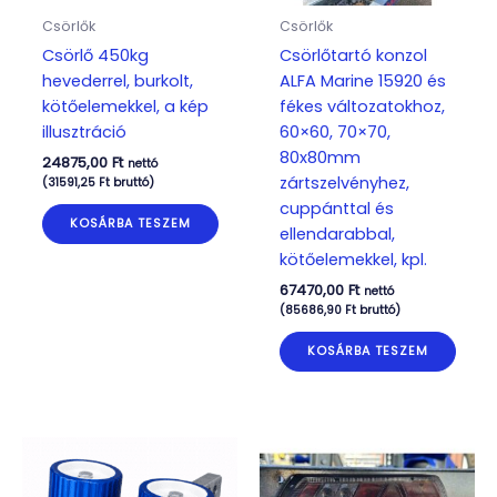
Csörlők
Csörlők
Csörlő 450kg
Csörlőtartó konzol
hevederrel, burkolt,
ALFA Marine 15920 és
kötőelemekkel, a kép
fékes változatokhoz,
illusztráció
60×60, 70×70,
80x80mm
24875,00
Ft
nettó
zártszelvényhez,
(
31591,25
Ft
bruttó)
cuppánttal és
KOSÁRBA TESZEM
ellendarabbal,
kötőelemekkel, kpl.
67470,00
Ft
nettó
(
85686,90
Ft
bruttó)
KOSÁRBA TESZEM