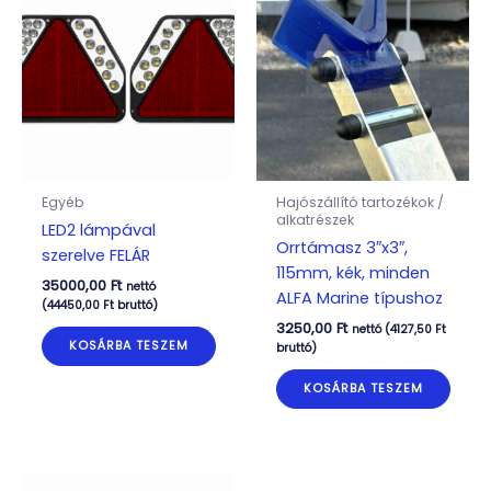
Egyéb
Hajószállító tartozékok /
alkatrészek
LED2 lámpával
Orrtámasz 3″x3″,
szerelve FELÁR
115mm, kék, minden
35000,00
Ft
nettó
ALFA Marine típushoz
(
44450,00
Ft
bruttó)
3250,00
Ft
nettó (
4127,50
Ft
KOSÁRBA TESZEM
bruttó)
KOSÁRBA TESZEM