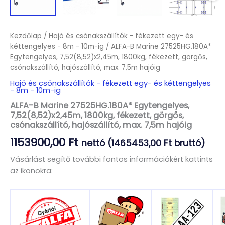
Kezdőlap
/
Hajó és csónakszállítók - fékezett egy- és
kéttengelyes - 8m - 10m-ig
/ ALFA-B Marine 27525HG.180A*
Egytengelyes, 7,52(8,52)x2,45m, 1800kg, fékezett, görgős,
csónakszállító, hajószállító, max. 7,5m hajóig
Hajó és csónakszállítók - fékezett egy- és kéttengelyes
- 8m - 10m-ig
ALFA-B Marine 27525HG.180A* Egytengelyes,
7,52(8,52)x2,45m, 1800kg, fékezett, görgős,
csónakszállító, hajószállító, max. 7,5m hajóig
1153900,00
Ft
nettó (
1465453,00
Ft
bruttó)
Vásárlást segítő további fontos információkért kattints
az ikonokra: