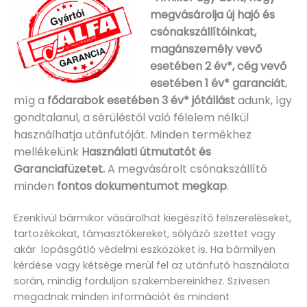
megvásárolja új hajó és
csónakszállítóinkat,
magánszemély vevő
esetében 2 év*, cég vevő
esetében 1 év* garanciát
,
míg a
fődarabok esetében 3 év* jótállást
adunk, így
gondtalanul, a sérüléstől való félelem nélkül
használhatja utánfutóját. Minden termékhez
mellékelünk
Használati útmutatót és
Garanciafüzetet.
A
megvásárolt csónakszállító
minden
fontos dokumentumot megkap
.
Ezenkívül bármikor vásárolhat kiegészítő felszereléseket,
tartozékokat, támasztókereket, sólyázó szettet vagy
akár lopásgátló védelmi eszközöket is. Ha bármilyen
kérdése vagy kétsége merül fel az utánfutó használata
során, mindig forduljon szakembereinkhez. Szívesen
megadnak minden információt és mindent