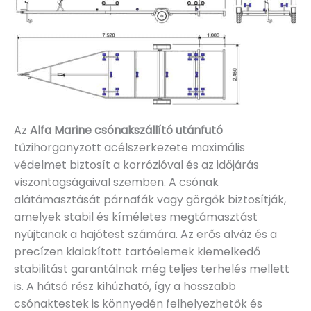
Az
Alfa Marine csónakszállító utánfutó
tűzihorganyzott acélszerkezete maximális
védelmet biztosít a korrózióval és az időjárás
viszontagságaival szemben. A csónak
alátámasztását párnafák vagy görgők biztosítják,
amelyek stabil és kíméletes megtámasztást
nyújtanak a hajótest számára. Az erős alváz és a
precízen kialakított tartóelemek kiemelkedő
stabilitást garantálnak még teljes terhelés mellett
is. A hátsó rész kihúzható, így a hosszabb
csónaktestek is könnyedén felhelyezhetők és