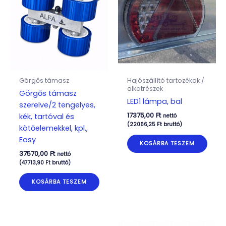
Görgős támasz
Hajószállító tartozékok /
alkatrészek
Görgős támasz
LED1 lámpa, bal
szerelve/2 tengelyes,
17375,00
Ft
kék, tartóval és
nettó
(
22066,25
Ft
bruttó)
kötőelemekkel, kpl.,
Easy
KOSÁRBA TESZEM
37570,00
Ft
nettó
(
47713,90
Ft
bruttó)
KOSÁRBA TESZEM