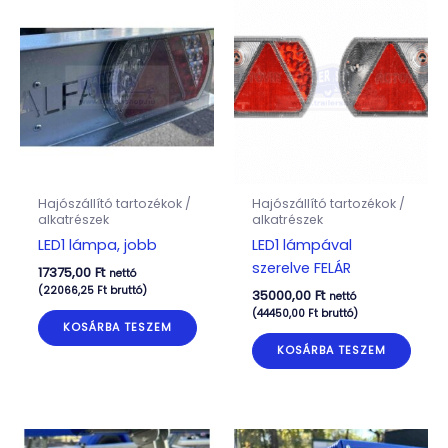
Hajószállító tartozékok /
Hajószállító tartozékok /
alkatrészek
alkatrészek
LED1 lámpa, jobb
LED1 lámpával
szerelve FELÁR
17375,00
Ft
nettó
(
22066,25
Ft
bruttó)
35000,00
Ft
nettó
(
44450,00
Ft
bruttó)
KOSÁRBA TESZEM
KOSÁRBA TESZEM