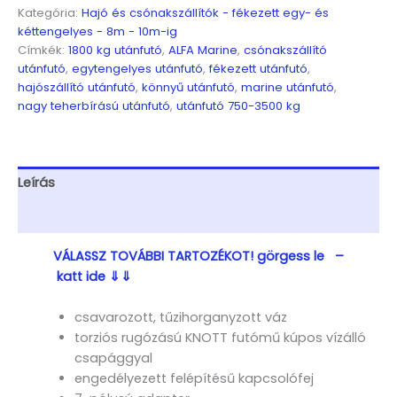
Egytengelyes,
Kategória:
Hajó és csónakszállítók - fékezett egy- és
7,52(8,52)x2,45m,
kéttengelyes - 8m - 10m-ig
1800kg,
Címkék:
1800 kg utánfutó
,
ALFA Marine
,
csónakszállító
fékezett,
utánfutó
,
egytengelyes utánfutó
,
fékezett utánfutó
,
görgős,
hajószállító utánfutó
,
könnyű utánfutó
,
marine utánfutó
,
csónakszállító,
nagy teherbírású utánfutó
,
utánfutó 750-3500 kg
hajószállító,
max.
7,5m
hajóig
Leírás
mennyiség
További információk
VÁLASSZ TOVÁBBI TARTOZÉKOT! görgess le –
katt ide ⇓⇓
csavarozott, tűzihorganyzott váz
torziós rugózású KNOTT futómű kúpos vízálló
csapággyal
engedélyezett felépítésű kapcsolófej