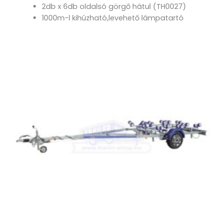
2db x 6db oldalsó görgő hátul (TH0027)
1000m-l kihúzható,levehető lámpatartó