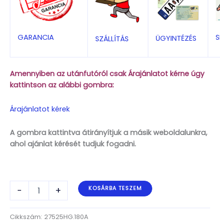
S
GARANCIA
ÜGYINTÉZÉS
SZÁLLÍTÁS
Amennyiben az utánfutóról csak Árajánlatot kérne úgy
kattintson az alábbi gombra:
Árajánlatot kérek
A gombra kattintva átirányítjuk a másik weboldalunkra,
ahol ajánlat kérését tudjuk fogadni.
ALFA-
-
+
KOSÁRBA TESZEM
B
Marine
27525HG.180A*
Cikkszám:
27525HG.180A