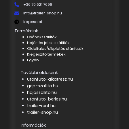
+36 70 621 7696
info@trailer-shop.hu
Kapcsolat
Termékeink
Csónakszállítók
Hajó- és jetski szállítók
Oldalfalas/síkplatós utánfutók
Kiegészítő termékek
Egyéb
További oldalaink
utanfuto-alkatresz.hu
gep-szallito.hu
hajoszallito.hu
utanfuto-berles.hu
trailer-rent.hu
trailer-shop.hu
Információk