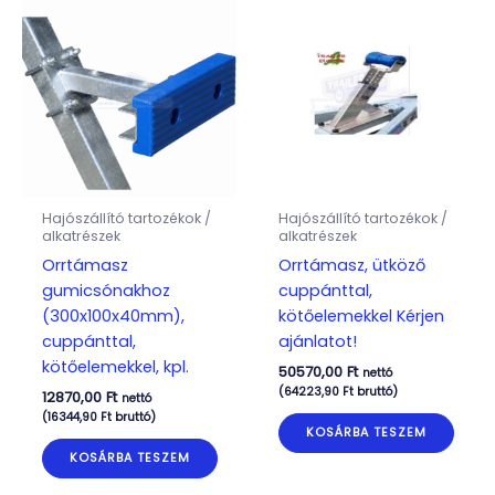
Hajószállító tartozékok /
Hajószállító tartozékok /
alkatrészek
alkatrészek
Orrtámasz
Orrtámasz, ütköző
gumicsónakhoz
cuppánttal,
(300x100x40mm),
kötőelemekkel Kérjen
cuppánttal,
ajánlatot!
kötőelemekkel, kpl.
50570,00
Ft
nettó
(
64223,90
Ft
bruttó)
12870,00
Ft
nettó
(
16344,90
Ft
bruttó)
KOSÁRBA TESZEM
KOSÁRBA TESZEM