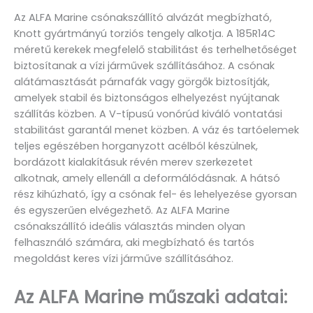
Az ALFA Marine csónakszállító alvázát megbízható,
Knott gyártmányú torziós tengely alkotja. A 185R14C
méretű kerekek megfelelő stabilitást és terhelhetőséget
biztosítanak a vízi járművek szállításához. A csónak
alátámasztását párnafák vagy görgők biztosítják,
amelyek stabil és biztonságos elhelyezést nyújtanak
szállítás közben. A V-típusú vonórúd kiváló vontatási
stabilitást garantál menet közben. A váz és tartóelemek
teljes egészében horganyzott acélból készülnek,
bordázott kialakításuk révén merev szerkezetet
alkotnak, amely ellenáll a deformálódásnak. A hátsó
rész kihúzható, így a csónak fel- és lehelyezése gyorsan
és egyszerűen elvégezhető. Az ALFA Marine
csónakszállító ideális választás minden olyan
felhasználó számára, aki megbízható és tartós
megoldást keres vízi járműve szállításához.
Az ALFA Marine műszaki adatai: