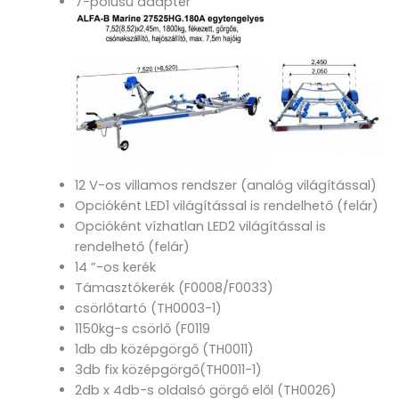
7-pólusú adapter
12 V-os villamos rendszer (analóg világítással)
Opcióként LED1 világítással is rendelhető (felár)
Opcióként vízhatlan LED2 világítással is
rendelhető (felár)
14 ”-os kerék
Támasztókerék (F0008/F0033)
csörlőtartó (TH0003-1)
1150kg-s csörlő (F0119
1db db középgörgő (TH0011)
3db fix középgörgő(TH0011-1)
2db x 4db-s oldalsó görgő elől (TH0026)