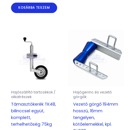
KOSÁRBA TESZEM
Hajószállító tartozékok /
Hajógerinc és vezető
alkatrészek
görgők
Támasztókerék TK48,
Vezető görgő 194mm
bilinccsel együt,
hosszú, 16mm
komplett,
tengelyen,
terhelhetőség 75kg
kötőelemekkel, kpl.