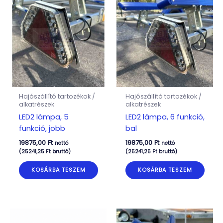
Hajószállító tartozékok /
Hajószállító tartozékok /
alkatrészek
alkatrészek
LED2 lámpa, 5
LED2 lámpa, 6 funkció,
funkció, jobb
bal
19875,00
Ft
19875,00
Ft
nettó
nettó
(
25241,25
Ft
bruttó)
(
25241,25
Ft
bruttó)
KOSÁRBA TESZEM
KOSÁRBA TESZEM