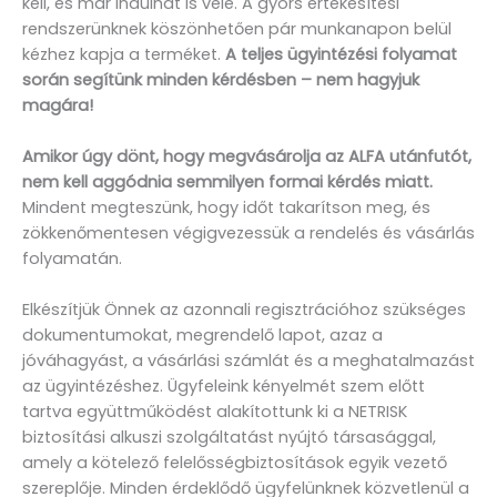
kell, és már indulhat is vele. A gyors értékesítési
rendszerünknek köszönhetően pár munkanapon belül
kézhez kapja a terméket.
A teljes ügyintézési folyamat
során segítünk minden kérdésben – nem hagyjuk
magára!
Amikor úgy dönt, hogy megvásárolja az ALFA utánfutót,
nem kell aggódnia semmilyen formai kérdés miatt.
Mindent megteszünk, hogy időt takarítson meg, és
zökkenőmentesen végigvezessük a rendelés és vásárlás
folyamatán.
Elkészítjük Önnek az azonnali regisztrációhoz szükséges
dokumentumokat, megrendelő lapot, azaz a
jóváhagyást, a vásárlási számlát és a meghatalmazást
az ügyintézéshez. Ügyfeleink kényelmét szem előtt
tartva együttműködést alakítottunk ki a NETRISK
biztosítási alkuszi szolgáltatást nyújtó társasággal,
amely a kötelező felelősségbiztosítások egyik vezető
szereplője. Minden érdeklődő ügyfelünknek közvetlenül a