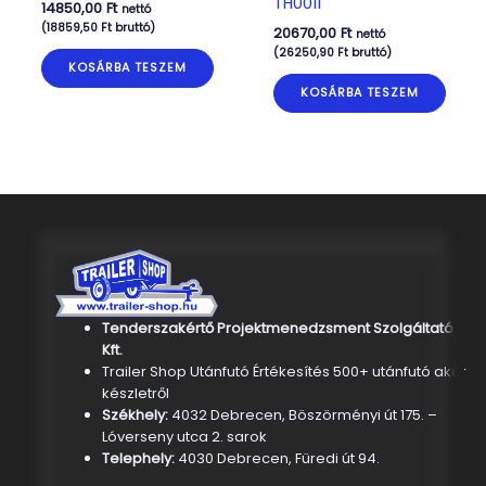
TH0011
14850,00
Ft
nettó
(
18859,50
Ft
bruttó)
20670,00
Ft
nettó
(
26250,90
Ft
bruttó)
KOSÁRBA TESZEM
KOSÁRBA TESZEM
Tenderszakértő Projektmenedzsment Szolgáltató
Kft.
Trailer Shop Utánfutó Értékesítés 500+ utánfutó akár
készletről
Székhely:
4032 Debrecen, Böszörményi út 175. –
Lóverseny utca 2. sarok
Telephely:
4030 Debrecen, Füredi út 94.