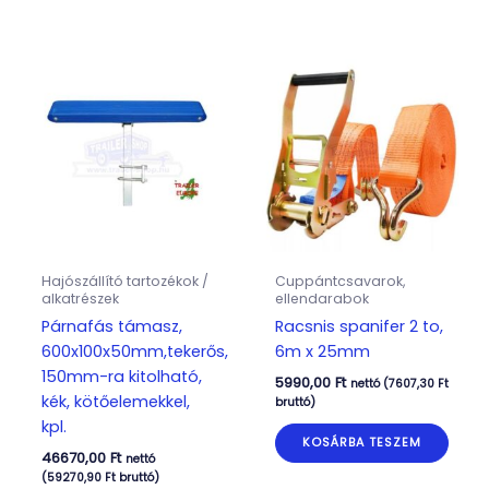
Hajószállító tartozékok /
Cuppántcsavarok,
alkatrészek
ellendarabok
Párnafás támasz,
Racsnis spanifer 2 to,
600x100x50mm,tekerős,
6m x 25mm
150mm-ra kitolható,
5990,00
Ft
nettó (
7607,30
Ft
kék, kötőelemekkel,
bruttó)
kpl.
KOSÁRBA TESZEM
46670,00
Ft
nettó
(
59270,90
Ft
bruttó)