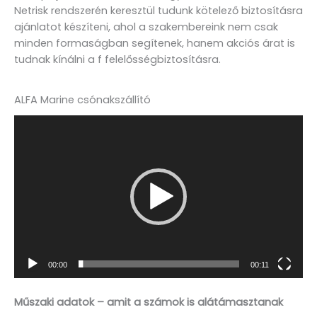
Netrisk rendszerén keresztül tudunk kötelező biztosításra
ajánlatot készíteni, ahol a szakembereink nem csak
minden formaságban segítenek, hanem akciós árat is
tudnak kínálni a f felelősségbiztosításra.
ALFA Marine csónakszállító
Videólejátszó
00:00
00:11
Műszaki adatok – amit a számok is alátámasztanak