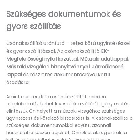
Szükséges dokumentumok és
gyors szállítás
Csónakszállító utánfutó – teljes körű ügyintézéssel
és gyors szállítással. Az csónakszállító
EK-
Megfelelősségi nyilatkozattal, Műszaki adatlappal,
Műszaki vizsgálati bizonyítvánnyal
,
Járműkísérő
lappal
és részletes dokumentációval kerül
átadásra.
Amint megrendeli a csónakszállítót, minden
adminisztratív terhet leveszünk a válláról. Igény esetén
elintézzük Ön helyett a műszaki vizsgához szükséges
ügyintézést és kötelező biztosítást is. A csónakszállító a
szükséges dokumentumokkal együtt, azonnali
használatra készen adjuk át. Önnek csak regisztrálnia
kell, és már indulhat is vele. A gyors értékesítési