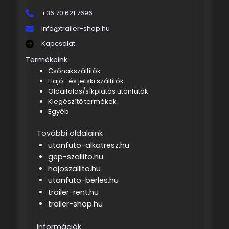
+36 70 621 7696
info@trailer-shop.hu
Kapcsolat
Termékeink
Csónakszállítók
Hajó- és jetski szállítók
Oldalfalas/síkplatós utánfutók
Kiegészítő termékek
Egyéb
További oldalaink
utanfuto-alkatresz.hu
gep-szallito.hu
hajoszallito.hu
utanfuto-berles.hu
trailer-rent.hu
trailer-shop.hu
Információk