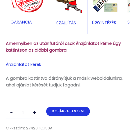
S
GARANCIA
ÜGYINTÉZÉS
SZÁLLÍTÁS
Amennyiben az utánfutóról csak Árajánlatot kérne úgy
kattintson az alábbi gombra:
Árajánlatot kérek
A gombra kattintva átirányítjuk a másik weboldalunkra,
ahol ajánlat kérését tudjuk fogadni.
ALFA-
-
+
KOSÁRBA TESZEM
B
Marine
27420HG.130A
Cikkszám:
27420HG.130A