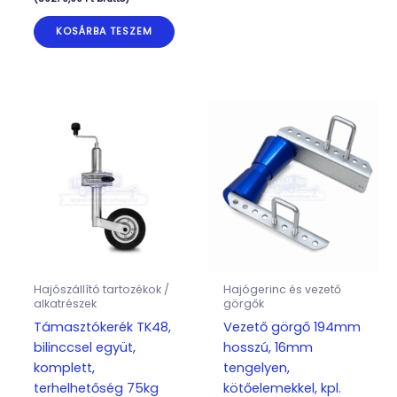
KOSÁRBA TESZEM
Hajószállító tartozékok /
Hajógerinc és vezető
alkatrészek
görgők
Támasztókerék TK48,
Vezető görgő 194mm
bilinccsel együt,
hosszú, 16mm
komplett,
tengelyen,
terhelhetőség 75kg
kötőelemekkel, kpl.