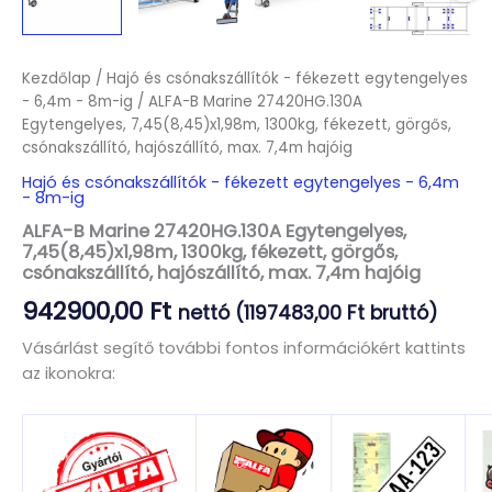
Kezdőlap
/
Hajó és csónakszállítók - fékezett egytengelyes
- 6,4m - 8m-ig
/ ALFA-B Marine 27420HG.130A
Egytengelyes, 7,45(8,45)x1,98m, 1300kg, fékezett, görgős,
csónakszállító, hajószállító, max. 7,4m hajóig
Hajó és csónakszállítók - fékezett egytengelyes - 6,4m
- 8m-ig
ALFA-B Marine 27420HG.130A Egytengelyes,
7,45(8,45)x1,98m, 1300kg, fékezett, görgős,
csónakszállító, hajószállító, max. 7,4m hajóig
942900,00
Ft
nettó (
1197483,00
Ft
bruttó)
Vásárlást segítő további fontos információkért kattints
az ikonokra: