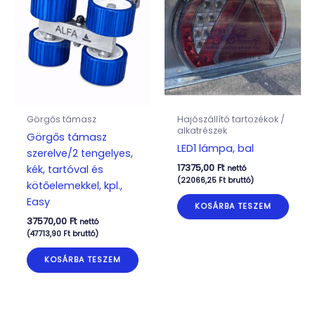
Görgős támasz
Hajószállító tartozékok /
alkatrészek
Görgős támasz
LED1 lámpa, bal
szerelve/2 tengelyes,
17375,00
Ft
kék, tartóval és
nettó
(
22066,25
Ft
bruttó)
kötőelemekkel, kpl.,
Easy
KOSÁRBA TESZEM
37570,00
Ft
nettó
(
47713,90
Ft
bruttó)
KOSÁRBA TESZEM