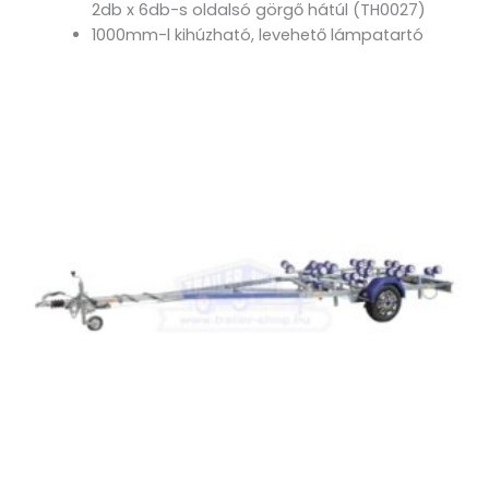
2db x 6db-s oldalsó görgő hátúl (TH0027)
1000mm-l kihúzható, levehető lámpatartó