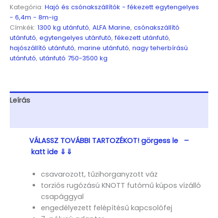
Egytengelyes,
Kategória:
Hajó és csónakszállítók - fékezett egytengelyes
7,45(8,45)x1,98m,
- 6,4m - 8m-ig
1300kg,
Címkék:
1300 kg utánfutó
,
ALFA Marine
,
csónakszállító
fékezett,
utánfutó
,
egytengelyes utánfutó
,
fékezett utánfutó
,
görgős,
hajószállító utánfutó
,
marine utánfutó
,
nagy teherbírású
csónakszállító,
utánfutó
,
utánfutó 750-3500 kg
hajószállító,
max.
7,4m
hajóig
Leírás
mennyiség
További információk
VÁLASSZ TOVÁBBI TARTOZÉKOT! görgess le –
katt ide ⇓⇓
csavarozott, tűzihorganyzott váz
torziós rugózású KNOTT futómű kúpos vízálló
csapággyal
engedélyezett felépítésű kapcsolófej