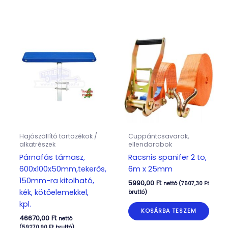
Hajószállító tartozékok /
Cuppántcsavarok,
alkatrészek
ellendarabok
Párnafás támasz,
Racsnis spanifer 2 to,
600x100x50mm,tekerős,
6m x 25mm
150mm-ra kitolható,
5990,00
Ft
nettó (
7607,30
Ft
kék, kötőelemekkel,
bruttó)
kpl.
KOSÁRBA TESZEM
46670,00
Ft
nettó
(
59270,90
Ft
bruttó)