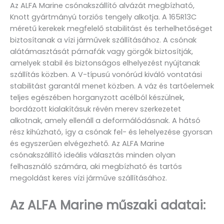
Az ALFA Marine csónakszállító alvázát megbízható,
Knott gyártmányú torziós tengely alkotja. A 165R13C
méretű kerekek megfelelő stabilitást és terhelhetőséget
biztosítanak a vízi járművek szállításához. A csónak
alátámasztását párnafák vagy görgők biztosítják,
amelyek stabil és biztonságos elhelyezést nyújtanak
szállítás közben. A V-típusú vonórúd kiváló vontatási
stabilitást garantál menet közben. A váz és tartóelemek
teljes egészében horganyzott acélból készülnek,
bordázott kialakításuk révén merev szerkezetet
alkotnak, amely ellenáll a deformálódásnak. A hátsó
rész kihúzható, így a csónak fel- és lehelyezése gyorsan
és egyszerűen elvégezhető. Az ALFA Marine
csónakszállító ideális választás minden olyan
felhasználó számára, aki megbízható és tartós
megoldást keres vízi járműve szállításához.
Az ALFA Marine műszaki adatai: