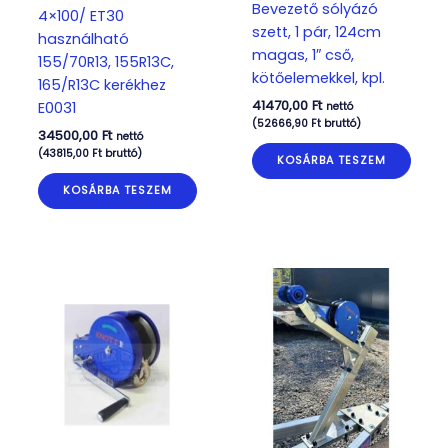
Bevezető sólyázó
4×100/ ET30
szett, 1 pár, 124cm
használható
magas, 1″ cső,
155/70R13, 155R13C,
kötőelemekkel, kpl.
165/R13C kerékhez
41470,00
Ft
E0031
nettó
(
52666,90
Ft
bruttó)
34500,00
Ft
nettó
(
43815,00
Ft
bruttó)
KOSÁRBA TESZEM
KOSÁRBA TESZEM