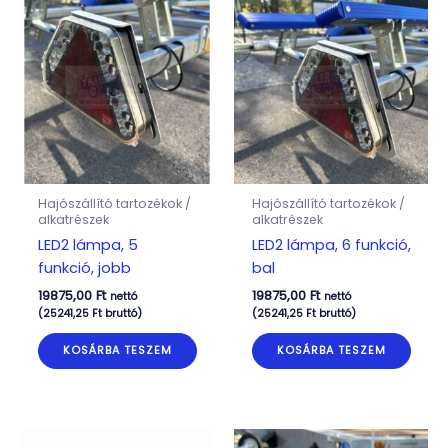
Hajószállító tartozékok /
Hajószállító tartozékok /
alkatrészek
alkatrészek
LED2 lámpa, 5
LED2 lámpa, 6 funkció,
funkció, jobb
bal
19875,00
Ft
19875,00
Ft
nettó
nettó
(
25241,25
Ft
bruttó)
(
25241,25
Ft
bruttó)
KOSÁRBA TESZEM
KOSÁRBA TESZEM