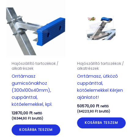
Hajószállító tartozékok /
Hajószállító tartozékok /
alkatrészek
alkatrészek
Orrtámasz
Orrtámasz, ütköző
gumicsónakhoz
cuppánttal,
(300x100x40mm),
kötőelemekkel Kérjen
cuppánttal,
ajánlatot!
kötőelemekkel, kpl.
50570,00
Ft
nettó
(
64223,90
Ft
bruttó)
12870,00
Ft
nettó
(
16344,90
Ft
bruttó)
KOSÁRBA TESZEM
KOSÁRBA TESZEM