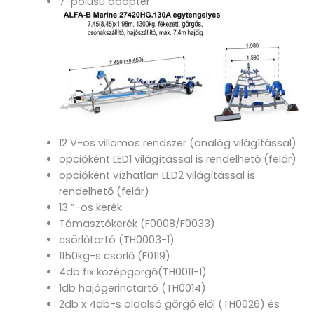
7-pólusú adapter
12 V-os villamos rendszer (analóg világítással)
opcióként LED1 világítással is rendelhető (felár)
opcióként vízhatlan LED2 világítással is
rendelhető (felár)
13 ”-os kerék
Támasztókerék (F0008/F0033)
csörlőtartó (TH0003-1)
1150kg-s csörlő (F0119)
4db fix középgörgő(TH0011-1)
1db hajógerinctartó (TH0014)
2db x 4db-s oldalsó görgő elől (TH0026) és