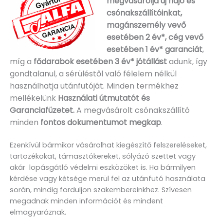
megvásárolja új hajó és
csónakszállítóinkat,
magánszemély vevő
esetében 2 év*, cég vevő
esetében 1 év* garanciát
,
míg a
fődarabok esetében 3 év* jótállást
adunk, így
gondtalanul, a sérüléstől való félelem nélkül
használhatja utánfutóját. Minden termékhez
mellékelünk
Használati útmutatót és
Garanciafüzetet.
A
megvásárolt csónakszállító
minden
fontos dokumentumot megkap
.
Ezenkívül bármikor vásárolhat kiegészítő felszereléseket,
tartozékokat, támasztókereket, sólyázó szettet vagy
akár lopásgátló védelmi eszközöket is. Ha bármilyen
kérdése vagy kétsége merül fel az utánfutó használata
során, mindig forduljon szakembereinkhez. Szívesen
megadnak minden információt és mindent
elmagyaráznak.