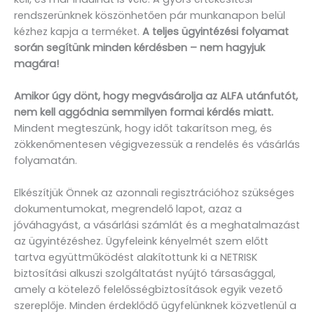
rendszerünknek köszönhetően pár munkanapon belül
kézhez kapja a terméket.
A teljes ügyintézési folyamat
során segítünk minden kérdésben – nem hagyjuk
magára!
Amikor úgy dönt, hogy megvásárolja az ALFA utánfutót,
nem kell aggódnia semmilyen formai kérdés miatt.
Mindent megteszünk, hogy időt takarítson meg, és
zökkenőmentesen végigvezessük a rendelés és vásárlás
folyamatán.
Elkészítjük Önnek az azonnali regisztrációhoz szükséges
dokumentumokat, megrendelő lapot, azaz a
jóváhagyást, a vásárlási számlát és a meghatalmazást
az ügyintézéshez. Ügyfeleink kényelmét szem előtt
tartva együttműködést alakítottunk ki a NETRISK
biztosítási alkuszi szolgáltatást nyújtó társasággal,
amely a kötelező felelősségbiztosítások egyik vezető
szereplője. Minden érdeklődő ügyfelünknek közvetlenül a