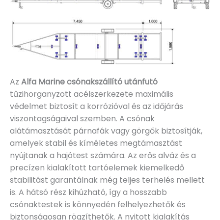
Az
Alfa Marine csónakszállító utánfutó
tűzihorganyzott acélszerkezete maximális
védelmet biztosít a korrózióval és az időjárás
viszontagságaival szemben. A csónak
alátámasztását párnafák vagy görgők biztosítják,
amelyek stabil és kíméletes megtámasztást
nyújtanak a hajótest számára. Az erős alváz és a
precízen kialakított tartóelemek kiemelkedő
stabilitást garantálnak még teljes terhelés mellett
is. A hátsó rész kihúzható, így a hosszabb
csónaktestek is könnyedén felhelyezhetők és
biztonságosan rögzíthetők. A nyitott kialakítás