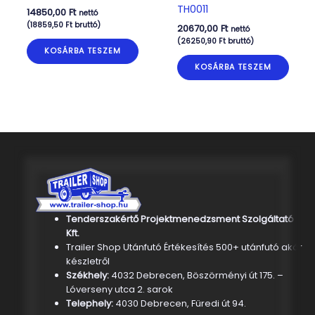
TH0011
14850,00
Ft
nettó
(
18859,50
Ft
bruttó)
20670,00
Ft
nettó
(
26250,90
Ft
bruttó)
KOSÁRBA TESZEM
KOSÁRBA TESZEM
Tenderszakértő Projektmenedzsment Szolgáltató
Kft.
Trailer Shop Utánfutó Értékesítés 500+ utánfutó akár
készletről
Székhely:
4032 Debrecen, Böszörményi út 175. –
Lóverseny utca 2. sarok
Telephely:
4030 Debrecen, Füredi út 94.