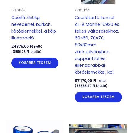
Csörlők
Csörlők
Csörlő 450kg
Csörlőtartó konzol
hevederrel, burkolt,
ALFA Marine 15920 és
kötőelemekkel, a kép
fékes változatokhoz,
illusztráció
60×60, 70×70,
80x80mm
24875,00
Ft
nettó
zártszelvényhez,
(
31591,25
Ft
bruttó)
cuppánttal és
KOSÁRBA TESZEM
ellendarabbal,
kötőelemekkel, kpl.
67470,00
Ft
nettó
(
85686,90
Ft
bruttó)
KOSÁRBA TESZEM