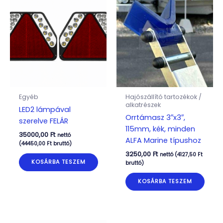
Egyéb
Hajószállító tartozékok /
alkatrészek
LED2 lámpával
Orrtámasz 3″x3″,
szerelve FELÁR
115mm, kék, minden
35000,00
Ft
nettó
ALFA Marine típushoz
(
44450,00
Ft
bruttó)
3250,00
Ft
nettó (
4127,50
Ft
KOSÁRBA TESZEM
bruttó)
KOSÁRBA TESZEM