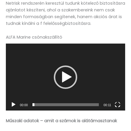
Netrisk rendszerén keresztül tudunk kötelező biztosításra
ajánlatot készíteni, ahol a szakembereink nem csak
minden formaságban segítenek, hanem akciós árat is
tudnak kínálni a f felelősségbiztosításra.
ALFA Marine csónakszállító
Videólejátszó
00:00
00:11
Műszaki adatok – amit a számok is alátámasztanak