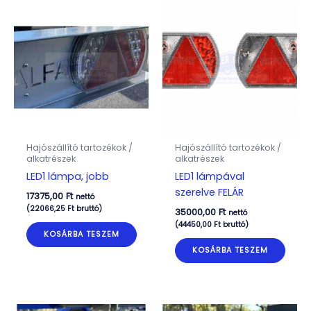
Hajószállító tartozékok /
Hajószállító tartozékok /
alkatrészek
alkatrészek
LED1 lámpa, jobb
LED1 lámpával
szerelve FELÁR
17375,00
Ft
nettó
(
22066,25
Ft
bruttó)
35000,00
Ft
nettó
(
44450,00
Ft
bruttó)
KOSÁRBA TESZEM
KOSÁRBA TESZEM