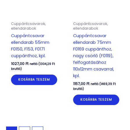
Cuppántcsavarok,
Cuppántcsavarok,
ellendarabok
ellendarabok
Cuppántcsavar
Cuppántcsavar
ellendarab 55mm
ellendarab 75mm
F0150, F153, F0171
F0169 cuppánthoz,
cuppánthoz, kpl.
nagy csörlő (F0119),
felfogatásához
1027,00
Ft
nettó (
1304,29
Ft
110x12mm csavarral,
bruttó)
kpl.
KOSÁRBA TESZEM
1157,00
Ft
nettó (
1469,39
Ft
bruttó)
KOSÁRBA TESZEM