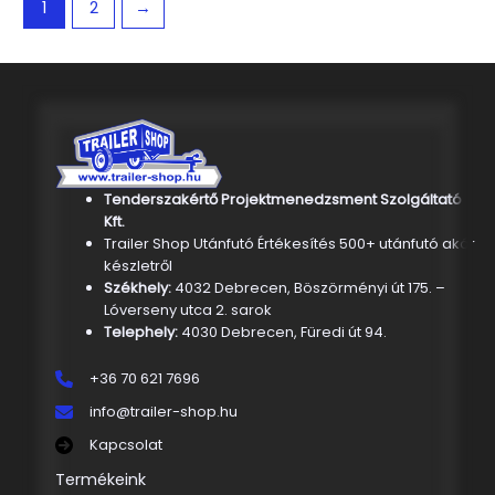
1
2
→
Tenderszakértő Projektmenedzsment Szolgáltató
Kft.
Trailer Shop Utánfutó Értékesítés 500+ utánfutó akár
készletről
Székhely:
4032 Debrecen, Böszörményi út 175. –
Lóverseny utca 2. sarok
Telephely:
4030 Debrecen, Füredi út 94.
+36 70 621 7696
info@trailer-shop.hu
Kapcsolat
Termékeink