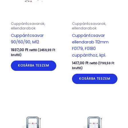
Cuppántcsavarok,
Cuppántcsavarok,
ellendarabok
ellendarabok
Cuppántcsavar
Cuppántcsavar
90/60/90, M12
ellendarab 112mm
F0179, F0180
1937,00
Ft
nettó (
2459,99
Ft
cuppánthoz, kpl.
bruttó)
1417,00
Ft
nettó (
1799,59
Ft
KOSÁRBA TESZEM
bruttó)
KOSÁRBA TESZEM