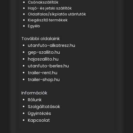
Csónakszállítók
Hajó- és jetski szállítók
Oldalfalas/síkplatós utánfutók
Kiegészítő termékek
Egyéb
További oldalaink
utanfuto-alkatresz.hu
gep-szallito.hu
hajoszallito.hu
utanfuto-berles.hu
trailer-rent.hu
trailer-shop.hu
Információk
Rólunk
Szolgáltatások
Ügyintézés
Kapcsolat