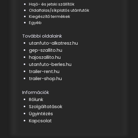
Hajó- és jetski szállítók
Oldalfalas/síkplatós utánfutók
Kiegészítő termékek
Egyéb
További oldalaink
utanfuto-alkatresz.hu
gep-szallito.hu
hajoszallito.hu
utanfuto-berles.hu
trailer-rent.hu
trailer-shop.hu
Információk
Rólunk
Szolgáltatások
Ügyintézés
Kapcsolat