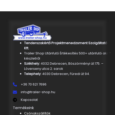
Tenderszakértő Projektmenedzsment Szolgáltató
Kft.
Trailer Shop Utánfutó Értékesítés 500+ utánfutó akár
készletről
Székhely:
4032 Debrecen, Böszörményi út 175. –
Lóverseny utca 2. sarok
Telephely:
4030 Debrecen, Füredi út 94.
+36 70 621 7696
info@trailer-shop.hu
Kapcsolat
Termékeink
Csónakszállítók