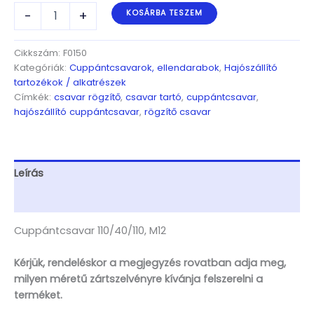
Cuppántcsavar
-
+
KOSÁRBA TESZEM
110/40/110,
M12
mennyiség
Cikkszám:
F0150
Kategóriák:
Cuppántcsavarok, ellendarabok
,
Hajószállító
tartozékok / alkatrészek
Címkék:
csavar rögzítő
,
csavar tartó
,
cuppántcsavar
,
hajószállító cuppántcsavar
,
rögzítő csavar
Leírás
További információk
Cuppántcsavar 110/40/110, M12
Kérjük, rendeléskor a megjegyzés rovatban adja meg,
milyen méretű zártszelvényre kívánja felszerelni a
terméket.