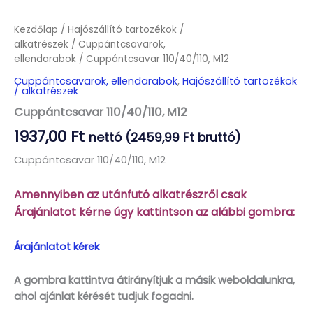
Kezdőlap
/
Hajószállító tartozékok /
alkatrészek
/
Cuppántcsavarok,
ellendarabok
/ Cuppántcsavar 110/40/110, M12
Cuppántcsavarok, ellendarabok
,
Hajószállító tartozékok
/ alkatrészek
Cuppántcsavar 110/40/110, M12
1937,00
Ft
nettó (
2459,99
Ft
bruttó)
Cuppántcsavar 110/40/110, M12
Amennyiben az utánfutó alkatrészről csak
Árajánlatot kérne úgy kattintson az alábbi gombra:
Árajánlatot kérek
A gombra kattintva átirányítjuk a másik weboldalunkra,
ahol ajánlat kérését tudjuk fogadni.