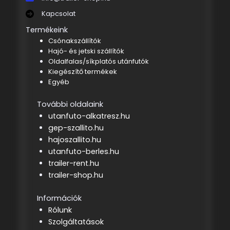
Kapcsolat
Termékeink
Csónakszállítók
Hajó- és jetski szállítók
Oldalfalas/síkplatós utánfutók
Kiegészítő termékek
Egyéb
További oldalaink
utanfuto-alkatresz.hu
gep-szallito.hu
hajoszallito.hu
utanfuto-berles.hu
trailer-rent.hu
trailer-shop.hu
Információk
Rólunk
Szolgáltatások