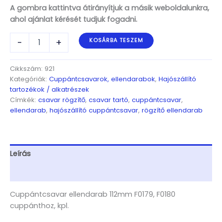
A gombra kattintva átirányítjuk a másik weboldalunkra,
ahol ajánlat kérését tudjuk fogadni.
Cuppántcsavar
-
+
KOSÁRBA TESZEM
ellendarab
112mm
F0179,
Cikkszám:
921
F0180
Kategóriák:
Cuppántcsavarok, ellendarabok
,
Hajószállító
cuppánthoz,
tartozékok / alkatrészek
kpl.
Címkék:
csavar rögzítő
,
csavar tartó
,
cuppántcsavar
,
mennyiség
ellendarab
,
hajószállító cuppántcsavar
,
rögzítő ellendarab
Leírás
További információk
Cuppántcsavar ellendarab 112mm F0179, F0180
cuppánthoz, kpl.