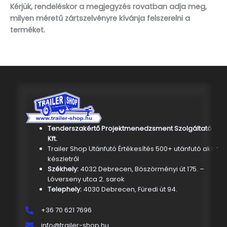
Kérjük, rendeléskor a megjegyzés rovatban adja meg,
milyen méretű zártszelvényre kívánja felszerelni a
terméket.
Tenderszakértő Projektmenedzsment Szolgáltató
Kft.
Trailer Shop Utánfutó Értékesítés 500+ utánfutó akár
készletről
Székhely:
4032 Debrecen, Böszörményi út 175. –
Lóverseny utca 2. sarok
Telephely:
4030 Debrecen, Füredi út 94.
+36 70 621 7696
info@trailer-shop.hu