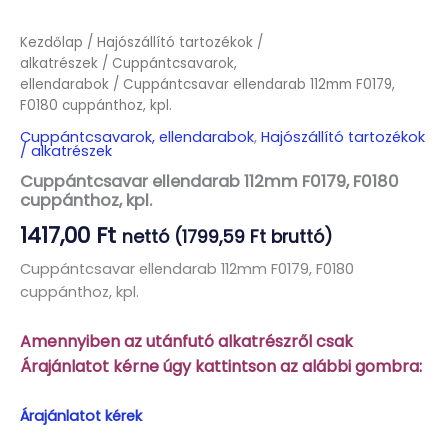
Kezdőlap
/
Hajószállító tartozékok /
alkatrészek
/
Cuppántcsavarok,
ellendarabok
/ Cuppántcsavar ellendarab 112mm F0179,
F0180 cuppánthoz, kpl.
Cuppántcsavarok, ellendarabok
,
Hajószállító tartozékok
/ alkatrészek
Cuppántcsavar ellendarab 112mm F0179, F0180
cuppánthoz, kpl.
1417,00
Ft
nettó (
1799,59
Ft
bruttó)
Cuppántcsavar ellendarab 112mm F0179, F0180
cuppánthoz, kpl.
Amennyiben az utánfutó alkatrészről csak
Árajánlatot kérne úgy kattintson az alábbi gombra:
Árajánlatot kérek