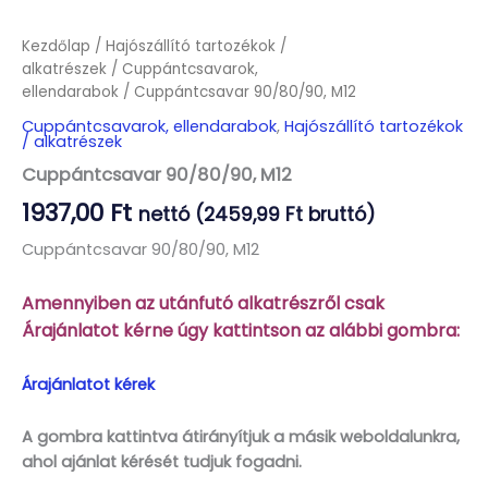
Kezdőlap
/
Hajószállító tartozékok /
alkatrészek
/
Cuppántcsavarok,
ellendarabok
/ Cuppántcsavar 90/80/90, M12
Cuppántcsavarok, ellendarabok
,
Hajószállító tartozékok
/ alkatrészek
Cuppántcsavar 90/80/90, M12
1937,00
Ft
nettó (
2459,99
Ft
bruttó)
Cuppántcsavar 90/80/90, M12
Amennyiben az utánfutó alkatrészről csak
Árajánlatot kérne úgy kattintson az alábbi gombra:
Árajánlatot kérek
A gombra kattintva átirányítjuk a másik weboldalunkra,
ahol ajánlat kérését tudjuk fogadni.