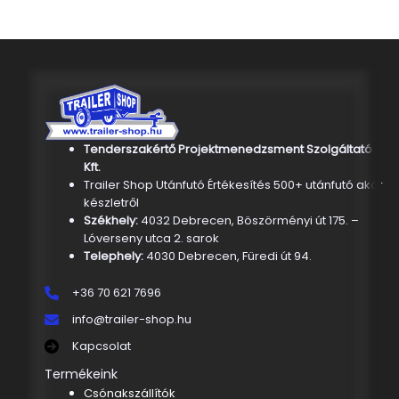
Tenderszakértő Projektmenedzsment Szolgáltató
Kft.
Trailer Shop Utánfutó Értékesítés 500+ utánfutó akár
készletről
Székhely:
4032 Debrecen, Böszörményi út 175. –
Lóverseny utca 2. sarok
Telephely:
4030 Debrecen, Füredi út 94.
+36 70 621 7696
info@trailer-shop.hu
Kapcsolat
Termékeink
Csónakszállítók