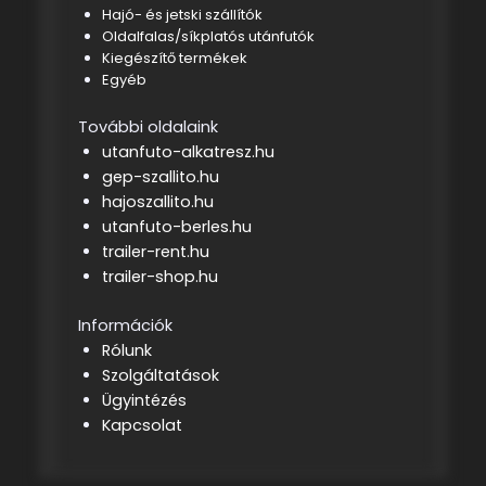
Hajó- és jetski szállítók
Oldalfalas/síkplatós utánfutók
Kiegészítő termékek
Egyéb
További oldalaink
utanfuto-alkatresz.hu
gep-szallito.hu
hajoszallito.hu
utanfuto-berles.hu
trailer-rent.hu
trailer-shop.hu
Információk
Rólunk
Szolgáltatások
Ügyintézés
Kapcsolat