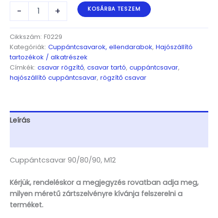
Cuppántcsavar
-
+
KOSÁRBA TESZEM
90/80/90,
M12
mennyiség
Cikkszám:
F0229
Kategóriák:
Cuppántcsavarok, ellendarabok
,
Hajószállító
tartozékok / alkatrészek
Címkék:
csavar rögzítő
,
csavar tartó
,
cuppántcsavar
,
hajószállító cuppántcsavar
,
rögzítő csavar
Leírás
További információk
Cuppántcsavar 90/80/90, M12
Kérjük, rendeléskor a megjegyzés rovatban adja meg,
milyen méretű zártszelvényre kívánja felszerelni a
terméket.