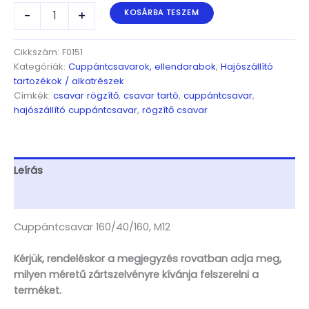
Cuppántcsavar
-
+
KOSÁRBA TESZEM
160/40/160,
M12
mennyiség
Cikkszám:
F0151
Kategóriák:
Cuppántcsavarok, ellendarabok
,
Hajószállító
tartozékok / alkatrészek
Címkék:
csavar rögzítő
,
csavar tartó
,
cuppántcsavar
,
hajószállító cuppántcsavar
,
rögzítő csavar
Leírás
További információk
Cuppántcsavar 160/40/160, M12
Kérjük, rendeléskor a megjegyzés rovatban adja meg,
milyen méretű zártszelvényre kívánja felszerelni a
terméket.