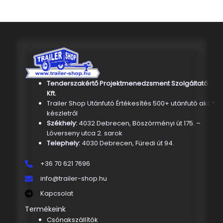
Tenderszakértő Projektmenedzsment Szolgáltató
Kft.
Trailer Shop Utánfutó Értékesítés 500+ utánfutó akár
készletről
Székhely:
4032 Debrecen, Böszörményi út 175. –
Lóverseny utca 2. sarok
Telephely:
4030 Debrecen, Füredi út 94.
+36 70 621 7696
info@trailer-shop.hu
Kapcsolat
Termékeink
Csónakszállítók