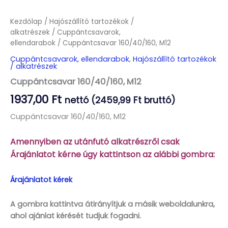
Kezdőlap
/
Hajószállító tartozékok /
alkatrészek
/
Cuppántcsavarok,
ellendarabok
/ Cuppántcsavar 160/40/160, M12
Cuppántcsavarok, ellendarabok
,
Hajószállító tartozékok
/ alkatrészek
Cuppántcsavar 160/40/160, M12
1937,00
Ft
nettó (
2459,99
Ft
bruttó)
Cuppántcsavar 160/40/160, M12
Amennyiben az utánfutó alkatrészről csak
Árajánlatot kérne úgy kattintson az alábbi gombra:
Árajánlatot kérek
A gombra kattintva átirányítjuk a másik weboldalunkra,
ahol ajánlat kérését tudjuk fogadni.