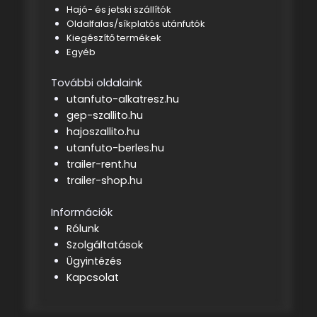
Hajó- és jetski szállítók
Oldalfalas/síkplatós utánfutók
Kiegészítő termékek
Egyéb
További oldalaink
utanfuto-alkatresz.hu
gep-szallito.hu
hajoszallito.hu
utanfuto-berles.hu
trailer-rent.hu
trailer-shop.hu
Információk
Rólunk
Szolgáltatások
Ügyintézés
Kapcsolat