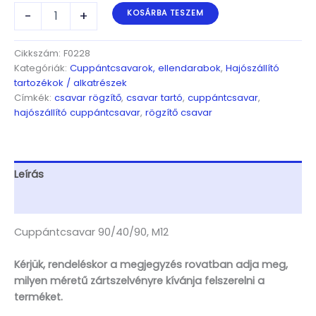
Cuppántcsavar
-
+
KOSÁRBA TESZEM
90/40/90,
M12
mennyiség
Cikkszám:
F0228
Kategóriák:
Cuppántcsavarok, ellendarabok
,
Hajószállító
tartozékok / alkatrészek
Címkék:
csavar rögzítő
,
csavar tartó
,
cuppántcsavar
,
hajószállító cuppántcsavar
,
rögzítő csavar
Leírás
További információk
Cuppántcsavar 90/40/90, M12
Kérjük, rendeléskor a megjegyzés rovatban adja meg,
milyen méretű zártszelvényre kívánja felszerelni a
terméket.