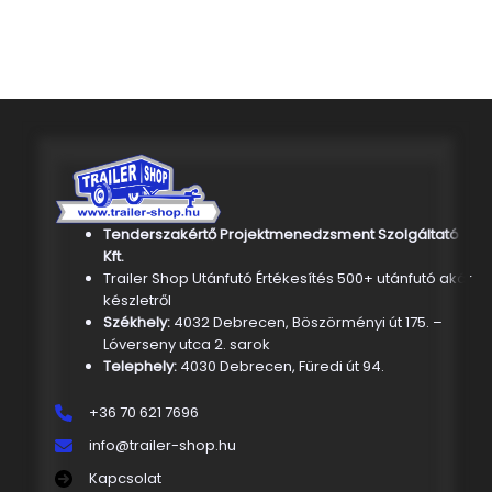
Tenderszakértő Projektmenedzsment Szolgáltató
Kft.
Trailer Shop Utánfutó Értékesítés 500+ utánfutó akár
készletről
Székhely:
4032 Debrecen, Böszörményi út 175. –
Lóverseny utca 2. sarok
Telephely:
4030 Debrecen, Füredi út 94.
+36 70 621 7696
info@trailer-shop.hu
Kapcsolat