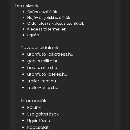
Termékeink
Csónakszállítók
Hajó- és jetski szállítók
Oldalfalas/síkplatós utánfutók
Kiegészítő termékek
Egyéb
További oldalaink
utanfuto-alkatresz.hu
gep-szallito.hu
hajoszallito.hu
utanfuto-berles.hu
trailer-rent.hu
trailer-shop.hu
Információk
Rólunk
Szolgáltatások
Ügyintézés
Kapcsolat