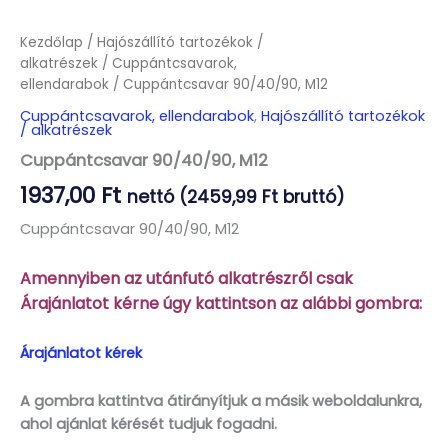
Kezdőlap
/
Hajószállító tartozékok /
alkatrészek
/
Cuppántcsavarok,
ellendarabok
/ Cuppántcsavar 90/40/90, M12
Cuppántcsavarok, ellendarabok
,
Hajószállító tartozékok
/ alkatrészek
Cuppántcsavar 90/40/90, M12
1937,00
Ft
nettó (
2459,99
Ft
bruttó)
Cuppántcsavar 90/40/90, M12
Amennyiben az utánfutó alkatrészről csak
Árajánlatot kérne úgy kattintson az alábbi gombra:
Árajánlatot kérek
A gombra kattintva átirányítjuk a másik weboldalunkra,
ahol ajánlat kérését tudjuk fogadni.