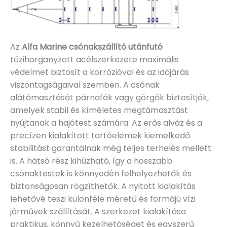
Az
Alfa Marine csónakszállító utánfutó
tűzihorganyzott acélszerkezete maximális
védelmet biztosít a korrózióval és az időjárás
viszontagságaival szemben. A csónak
alátámasztását párnafák vagy görgők biztosítják,
amelyek stabil és kíméletes megtámasztást
nyújtanak a hajótest számára. Az erős alváz és a
precízen kialakított tartóelemek kiemelkedő
stabilitást garantálnak még teljes terhelés mellett
is. A hátsó rész kihúzható, így a hosszabb
csónaktestek is könnyedén felhelyezhetők és
biztonságosan rögzíthetők. A nyitott kialakítás
lehetővé teszi különféle méretű és formájú vízi
járművek szállítását. A szerkezet kialakítása
praktikus, könnyű kezelhetőséget és egyszerű