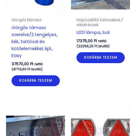
Görgős támasz
Hajószállító tartozékok /
alkatrészek
Görgős támasz
LED1 lámpa, bal
szerelve/2 tengelyes,
17375,00
Ft
kék, tartóval és
nettó
(
22066,25
Ft
bruttó)
kötőelemekkel, kpl.,
Easy
KOSÁRBA TESZEM
37570,00
Ft
nettó
(
47713,90
Ft
bruttó)
KOSÁRBA TESZEM