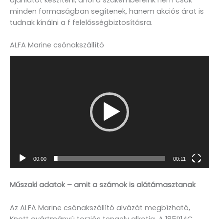
minden formaságban segítenek, hanem akciós árat is
tudnak kínálni a f felelősségbiztosításra.
ALFA Marine csónakszállító
Videólejátszó
00:00
00:11
Műszaki adatok – amit a számok is alátámasztanak
Az ALFA Marine csónakszállító alvázát megbízható,
Knott gyártmányú torziós tengely alkotja. A 185R14C