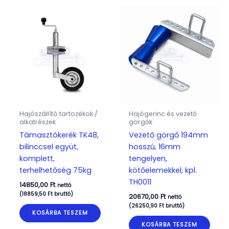
Hajószállító tartozékok /
Hajógerinc és vezető
alkatrészek
görgők
Támasztókerék TK48,
Vezető görgő 194mm
bilinccsel együt,
hosszú, 16mm
komplett,
tengelyen,
terhelhetőség 75kg
kötőelemekkel, kpl.
TH0011
14850,00
Ft
nettó
(
18859,50
Ft
bruttó)
20670,00
Ft
nettó
(
26250,90
Ft
bruttó)
KOSÁRBA TESZEM
KOSÁRBA TESZEM