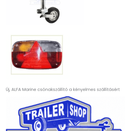
Új, ALFA Marine csónakszállító a kényelmes szállításért