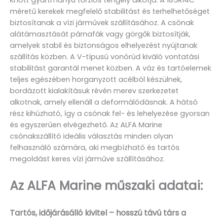
méretű kerekek megfelelő stabilitást és terhelhetőséget
biztosítanak a vízi járművek szállításához. A csónak
alátámasztását párnafák vagy görgők biztosítják,
amelyek stabil és biztonságos elhelyezést nyújtanak
szállítás közben. A V-típusú vonórúd kiváló vontatási
stabilitást garantál menet közben. A váz és tartóelemek
teljes egészében horganyzott acélból készülnek,
bordázott kialakításuk révén merev szerkezetet
alkotnak, amely ellenáll a deformálódásnak. A hátsó
rész kihúzható, így a csónak fel- és lehelyezése gyorsan
és egyszerűen elvégezhető. Az ALFA Marine
csónakszállító ideális választás minden olyan
felhasználó számára, aki megbízható és tartós
megoldást keres vízi járműve szállításához.
Az ALFA Marine műszaki adatai:
Tartós, időjárásálló kivitel – hosszú távú társ a