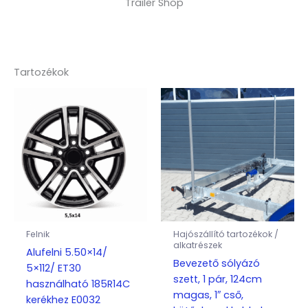
Trailer Shop
Tartozékok
Felnik
Hajószállító tartozékok /
alkatrészek
Alufelni 5.50×14/
Bevezető sólyázó
5×112/ ET30
szett, 1 pár, 124cm
használható 185R14C
magas, 1″ cső,
kerékhez E0032