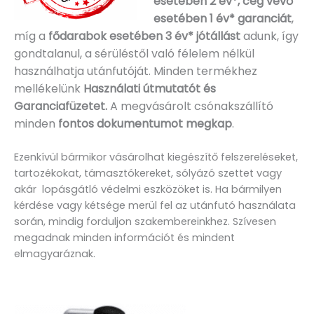
esetében 2 év*, cég vevő
esetében 1 év* garanciát
,
míg a
fődarabok esetében 3 év* jótállást
adunk, így
gondtalanul, a sérüléstől való félelem nélkül
használhatja utánfutóját. Minden termékhez
mellékelünk
Használati útmutatót és
Garanciafüzetet.
A
megvásárolt csónakszállító
minden
fontos dokumentumot megkap
.
Ezenkívül bármikor vásárolhat kiegészítő felszereléseket,
tartozékokat, támasztókereket, sólyázó szettet vagy
akár lopásgátló védelmi eszközöket is. Ha bármilyen
kérdése vagy kétsége merül fel az utánfutó használata
során, mindig forduljon szakembereinkhez. Szívesen
megadnak minden információt és mindent
elmagyaráznak.