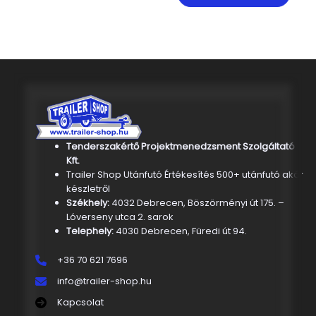
Tenderszakértő Projektmenedzsment Szolgáltató
Kft.
Trailer Shop Utánfutó Értékesítés 500+ utánfutó akár
készletről
Székhely:
4032 Debrecen, Böszörményi út 175. –
Lóverseny utca 2. sarok
Telephely:
4030 Debrecen, Füredi út 94.
+36 70 621 7696
info@trailer-shop.hu
Kapcsolat