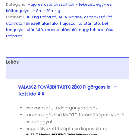
Kéttengelyes,
Kategória:
Hajó és csónakszállítók - fékezett egy- és
9,25(10,25)x2,45m,
kéttengelyes - 8m - 10m-ig
3000kg,
Címkék:
3000 kg utánfutó
,
ALFA Marine
,
csónakszállító
fékezett,
utánfutó
,
fékezett utánfutó
,
hajószállító utánfutó
,
két
görgős,
tengelyes utánfutó
,
marine utánfutó
,
nagy teherbírású
csónakszállító,
utánfutó
hajószállító,
max.
9,2m
hajóig
Leírás
mennyiség
További információk
VÁLASSZ TOVÁBBI TARTOZÉKOT! görgess le –
katt ide ⇓⇓
csavarozott, tűzihorganyzott váz
torziós rugózású KNOTT futómű kúpos vízálló
csapággyal
engedélyezett felépítésű kapcsolófej