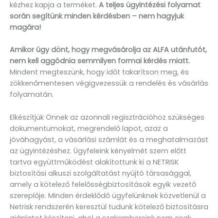
kézhez kapja a terméket.
A teljes ügyintézési folyamat
során segítünk minden kérdésben – nem hagyjuk
magára!
Amikor úgy dönt, hogy megvásárolja az ALFA utánfutót,
nem kell aggódnia semmilyen formai kérdés miatt.
Mindent megteszünk, hogy időt takarítson meg, és
zökkenőmentesen végigvezessük a rendelés és vásárlás
folyamatán.
Elkészítjük Önnek az azonnali regisztrációhoz szükséges
dokumentumokat, megrendelő lapot, azaz a
jóváhagyást, a vásárlási számlát és a meghatalmazást
az ügyintézéshez. Ügyfeleink kényelmét szem előtt
tartva együttműködést alakítottunk ki a NETRISK
biztosítási alkuszi szolgáltatást nyújtó társasággal,
amely a kötelező felelősségbiztosítások egyik vezető
szereplője. Minden érdeklődő ügyfelünknek közvetlenül a
Netrisk rendszerén keresztül tudunk kötelező biztosításra
ajánlatot készíteni, ahol a szakembereink nem csak