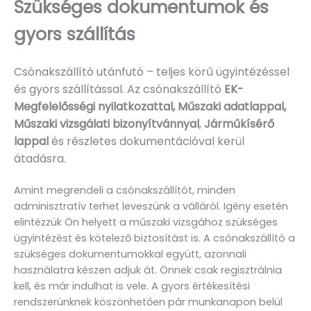
Szükséges dokumentumok és
gyors szállítás
Csónakszállító utánfutó – teljes körű ügyintézéssel
és gyors szállítással. Az csónakszállító
EK-
Megfelelősségi nyilatkozattal, Műszaki adatlappal,
Műszaki vizsgálati bizonyítvánnyal
,
Járműkísérő
lappal
és részletes dokumentációval kerül
átadásra.
Amint megrendeli a csónakszállítót, minden
adminisztratív terhet leveszünk a válláról. Igény esetén
elintézzük Ön helyett a műszaki vizsgához szükséges
ügyintézést és kötelező biztosítást is. A csónakszállító a
szükséges dokumentumokkal együtt, azonnali
használatra készen adjuk át. Önnek csak regisztrálnia
kell, és már indulhat is vele. A gyors értékesítési
rendszerünknek köszönhetően pár munkanapon belül