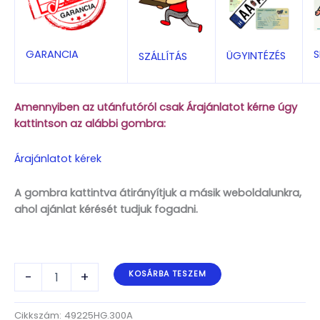
S
GARANCIA
ÜGYINTÉZÉS
SZÁLLÍTÁS
Amennyiben az utánfutóról csak Árajánlatot kérne úgy
kattintson az alábbi gombra:
Árajánlatot kérek
A gombra kattintva átirányítjuk a másik weboldalunkra,
ahol ajánlat kérését tudjuk fogadni.
ALFA-
-
+
KOSÁRBA TESZEM
T
Marine
49225HG.300A
Cikkszám:
49225HG.300A