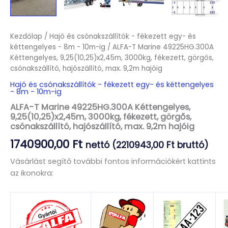
Kezdőlap
/
Hajó és csónakszállítók - fékezett egy- és
kéttengelyes - 8m - 10m-ig
/ ALFA-T Marine 49225HG.300A
Kéttengelyes, 9,25(10,25)x2,45m, 3000kg, fékezett, görgős,
csónakszállító, hajószállító, max. 9,2m hajóig
Hajó és csónakszállítók - fékezett egy- és kéttengelyes
- 8m - 10m-ig
ALFA-T Marine 49225HG.300A Kéttengelyes,
9,25(10,25)x2,45m, 3000kg, fékezett, görgős,
csónakszállító, hajószállító, max. 9,2m hajóig
1740900,00
Ft
nettó (
2210943,00
Ft
bruttó)
Vásárlást segítő további fontos információkért kattints
az ikonokra: