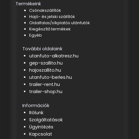
Termékeink
Csónakszállítók
Hajó- és jetski szállítók
Oldalfalas/síkplatós utánfutók
Kiegészítő termékek
Egyéb
További oldalaink
utanfuto-alkatresz.hu
gep-szallito.hu
hajoszallito.hu
utanfuto-berles.hu
trailer-rent.hu
trailer-shop.hu
Információk
Rólunk
Szolgáltatások
Ügyintézés
Kapcsolat