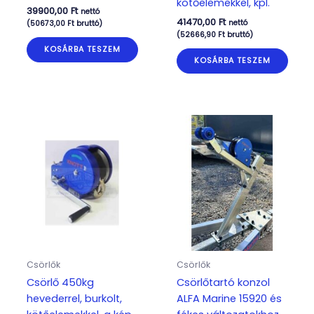
kötőelemekkel, kpl.
39900,00
Ft
nettó
41470,00
Ft
nettó
(
50673,00
Ft
bruttó)
(
52666,90
Ft
bruttó)
KOSÁRBA TESZEM
KOSÁRBA TESZEM
Csörlők
Csörlők
Csörlő 450kg
Csörlőtartó konzol
hevederrel, burkolt,
ALFA Marine 15920 és