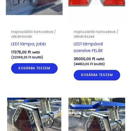
Hajószállító tartozékok /
Hajószállító tartozékok /
alkatrészek
alkatrészek
LED1 lámpa, jobb
LED1 lámpával
szerelve FELÁR
17375,00
Ft
nettó
(
22066,25
Ft
bruttó)
35000,00
Ft
nettó
(
44450,00
Ft
bruttó)
KOSÁRBA TESZEM
KOSÁRBA TESZEM