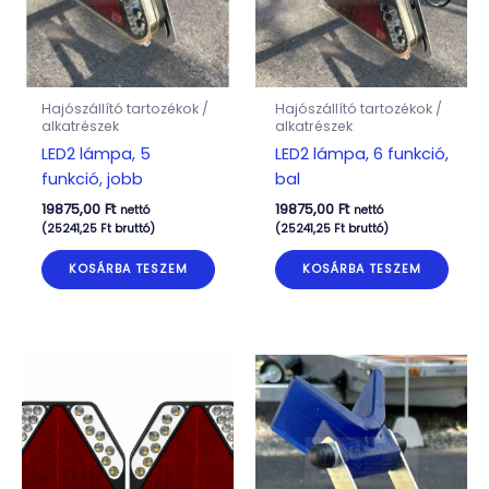
Hajószállító tartozékok /
Hajószállító tartozékok /
alkatrészek
alkatrészek
LED2 lámpa, 5
LED2 lámpa, 6 funkció,
funkció, jobb
bal
19875,00
Ft
19875,00
Ft
nettó
nettó
(
25241,25
Ft
bruttó)
(
25241,25
Ft
bruttó)
KOSÁRBA TESZEM
KOSÁRBA TESZEM