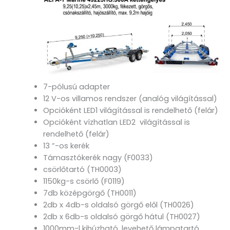
7-pólusú adapter
12 V-os villamos rendszer (analóg világítással)
Opcióként LED1 világítással is rendelhető (felár)
Opcióként vízhatlan LED2 világítással is
rendelhető (felár)
13 ”-os kerék
Támasztókerék nagy (F0033)
csörlőtartó (TH0003)
1150kg-s csörlő (F0119)
7db középgörgő (TH0011)
2db x 4db-s oldalsó görgő elől (TH0026)
2db x 6db-s oldalsó görgő hátul (TH0027)
1000mm-l kihúzható, levehető lámpatartó