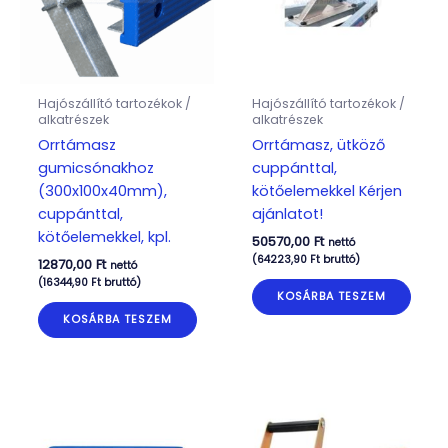
Hajószállító tartozékok /
Hajószállító tartozékok /
alkatrészek
alkatrészek
Orrtámasz
Orrtámasz, ütköző
gumicsónakhoz
cuppánttal,
(300x100x40mm),
kötőelemekkel Kérjen
cuppánttal,
ajánlatot!
kötőelemekkel, kpl.
50570,00
Ft
nettó
(
64223,90
Ft
bruttó)
12870,00
Ft
nettó
(
16344,90
Ft
bruttó)
KOSÁRBA TESZEM
KOSÁRBA TESZEM