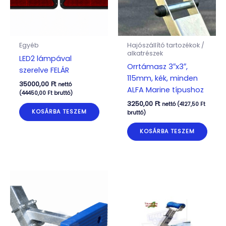
Egyéb
Hajószállító tartozékok /
alkatrészek
LED2 lámpával
Orrtámasz 3″x3″,
szerelve FELÁR
115mm, kék, minden
35000,00
Ft
nettó
ALFA Marine típushoz
(
44450,00
Ft
bruttó)
3250,00
Ft
nettó (
4127,50
Ft
KOSÁRBA TESZEM
bruttó)
KOSÁRBA TESZEM