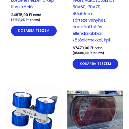
kötőelemekkel, a kép
fékes változatokhoz,
illusztráció
60×60, 70×70,
80x80mm
24875,00
Ft
nettó
zártszelvényhez,
(
31591,25
Ft
bruttó)
cuppánttal és
KOSÁRBA TESZEM
ellendarabbal,
kötőelemekkel, kpl.
67470,00
Ft
nettó
(
85686,90
Ft
bruttó)
KOSÁRBA TESZEM