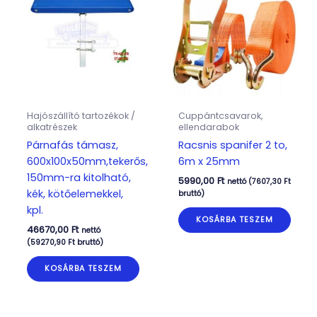
Hajószállító tartozékok /
Cuppántcsavarok,
alkatrészek
ellendarabok
Párnafás támasz,
Racsnis spanifer 2 to,
600x100x50mm,tekerős,
6m x 25mm
150mm-ra kitolható,
5990,00
Ft
nettó (
7607,30
Ft
kék, kötőelemekkel,
bruttó)
kpl.
KOSÁRBA TESZEM
46670,00
Ft
nettó
(
59270,90
Ft
bruttó)
KOSÁRBA TESZEM