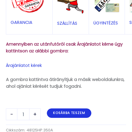
S
GARANCIA
ÜGYINTÉZÉS
SZÁLLÍTÁS
Amennyiben az utánfutóról csak Árajánlatot kérne úgy
kattintson az alábbi gombra:
Árajánlatot kérek
A gombra kattintva átirányítjuk a másik weboldalunkra,
ahol ajánlat kérését tudjuk fogadni.
ALFA-
-
+
KOSÁRBA TESZEM
T
Marine
48125HP.350A
Cikkszám:
48125HP.350A