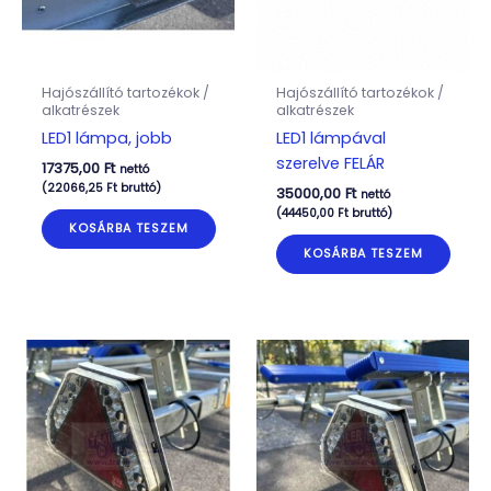
Hajószállító tartozékok /
Hajószállító tartozékok /
alkatrészek
alkatrészek
LED1 lámpa, jobb
LED1 lámpával
szerelve FELÁR
17375,00
Ft
nettó
(
22066,25
Ft
bruttó)
35000,00
Ft
nettó
(
44450,00
Ft
bruttó)
KOSÁRBA TESZEM
KOSÁRBA TESZEM