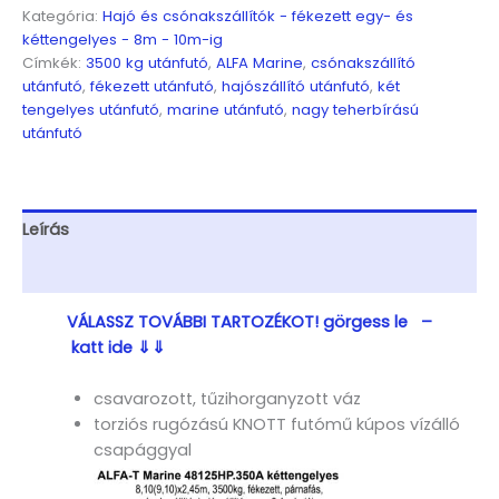
Kéttengelyes,
Kategória:
Hajó és csónakszállítók - fékezett egy- és
8,1(9,1)x2,45m,
kéttengelyes - 8m - 10m-ig
3500kg,
Címkék:
3500 kg utánfutó
,
ALFA Marine
,
csónakszállító
fékezett,
utánfutó
,
fékezett utánfutó
,
hajószállító utánfutó
,
két
párnafás,
tengelyes utánfutó
,
marine utánfutó
,
nagy teherbírású
csónakszállító,
utánfutó
hajószállító,
max.
8,1m
hajóig
Leírás
mennyiség
További információk
VÁLASSZ TOVÁBBI TARTOZÉKOT! görgess le –
katt ide ⇓⇓
csavarozott, tűzihorganyzott váz
torziós rugózású KNOTT futómű kúpos vízálló
csapággyal