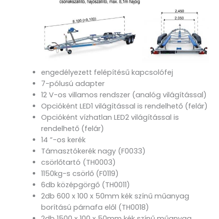
engedélyezett felépítésű kapcsolófej
7-pólusú adapter
12 V-os villamos rendszer (analóg világítással)
Opcióként LED1 világítással is rendelhető (felár)
Opcióként vízhatlan LED2 világítással is
rendelhető (felár)
14 ”-os kerék
Támasztókerék nagy (F0033)
csörlőtartó (TH0003)
1150kg-s csörlő (F0119)
6db középgörgő (TH0011)
2db 600 x 100 x 50mm kék színű műanyag
borítású párnafa elől (TH0018)
2db 1500 x 100 x 50mm kék színű műanyag