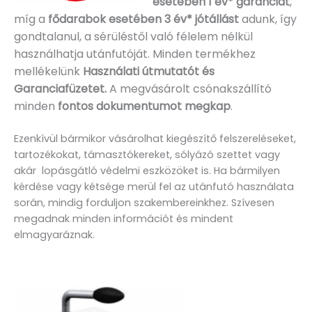
esetében 1 év* garanciát
,
míg a
fődarabok esetében 3 év* jótállást
adunk, így
gondtalanul, a sérüléstől való félelem nélkül
használhatja utánfutóját. Minden termékhez
mellékelünk
Használati útmutatót és
Garanciafüzetet.
A
megvásárolt csónakszállító
minden
fontos dokumentumot megkap
.
Ezenkívül bármikor vásárolhat kiegészítő felszereléseket,
tartozékokat, támasztókereket, sólyázó szettet vagy
akár lopásgátló védelmi eszközöket is. Ha bármilyen
kérdése vagy kétsége merül fel az utánfutó használata
során, mindig forduljon szakembereinkhez. Szívesen
megadnak minden információt és mindent
elmagyaráznak.