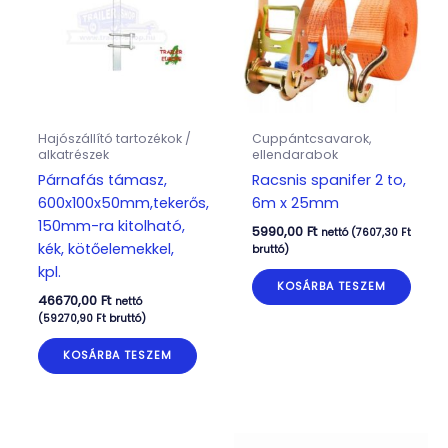
Hajószállító tartozékok /
Cuppántcsavarok,
alkatrészek
ellendarabok
Párnafás támasz,
Racsnis spanifer 2 to,
600x100x50mm,tekerős,
6m x 25mm
150mm-ra kitolható,
5990,00
Ft
nettó (
7607,30
Ft
kék, kötőelemekkel,
bruttó)
kpl.
KOSÁRBA TESZEM
46670,00
Ft
nettó
(
59270,90
Ft
bruttó)
KOSÁRBA TESZEM