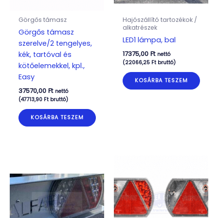
Görgős támasz
Hajószállító tartozékok /
alkatrészek
Görgős támasz
LED1 lámpa, bal
szerelve/2 tengelyes,
17375,00
Ft
kék, tartóval és
nettó
(
22066,25
Ft
bruttó)
kötőelemekkel, kpl.,
Easy
KOSÁRBA TESZEM
37570,00
Ft
nettó
(
47713,90
Ft
bruttó)
KOSÁRBA TESZEM