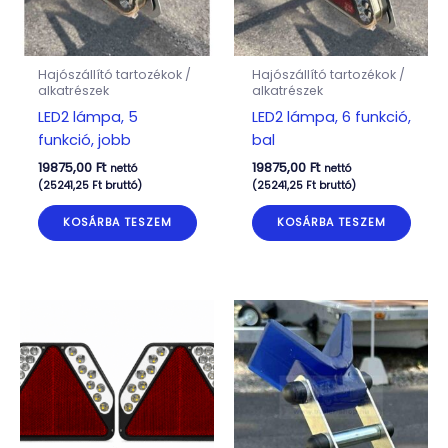
Hajószállító tartozékok /
Hajószállító tartozékok /
alkatrészek
alkatrészek
LED2 lámpa, 5
LED2 lámpa, 6 funkció,
funkció, jobb
bal
19875,00
Ft
19875,00
Ft
nettó
nettó
(
25241,25
Ft
bruttó)
(
25241,25
Ft
bruttó)
KOSÁRBA TESZEM
KOSÁRBA TESZEM