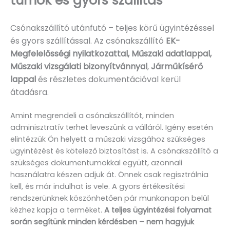
tumok és gyors szállítás
Csónakszállító utánfutó – teljes körű ügyintézéssel
és gyors szállítással. Az csónakszállító
EK-
Megfelelősségi nyilatkozattal, Műszaki adatlappal,
Műszaki vizsgálati bizonyítvánnyal
,
Járműkísérő
lappal
és részletes dokumentációval kerül
átadásra.
Amint megrendeli a csónakszállítót, minden
adminisztratív terhet leveszünk a válláról. Igény esetén
elintézzük Ön helyett a műszaki vizsgához szükséges
ügyintézést és kötelező biztosítást is. A csónakszállító a
szükséges dokumentumokkal együtt, azonnali
használatra készen adjuk át. Önnek csak regisztrálnia
kell, és már indulhat is vele. A gyors értékesítési
rendszerünknek köszönhetően pár munkanapon belül
kézhez kapja a terméket.
A teljes ügyintézési folyamat
során segítünk minden kérdésben – nem hagyjuk