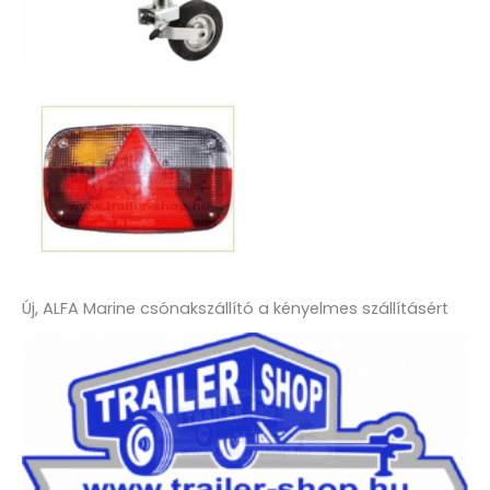
Új, ALFA Marine csónakszállító a kényelmes szállításért