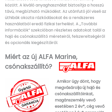
között. A kiváló anyaghasználat biztosítja a hosszú
távú, megbízható működést. Az utánfutó jól viseli az
úthibák okozta rázkódásokat és a rendszeres
használatból eredő fizikai terhelést. A „További
információk” szekcióban részletes adatokat talál a
hajó és csónakszállító méreteiről, felszereltségéről
és opcionális kiegészítőiről.
Miért az új ALFA Marine,
csónakszállító?
Amikor úgy dönt, hogy
megvásárolja új hajó és
csónakszállítóinkat,
magánszemély vevő
esetében 2 év*, cég vevő