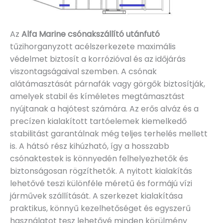
Az
Alfa Marine csónakszállító utánfutó
tűzihorganyzott acélszerkezete maximális
védelmet biztosít a korrózióval és az időjárás
viszontagságaival szemben. A csónak
alátámasztását párnafák vagy görgők biztosítják,
amelyek stabil és kíméletes megtámasztást
nyújtanak a hajótest számára. Az erős alváz és a
precízen kialakított tartóelemek kiemelkedő
stabilitást garantálnak még teljes terhelés mellett
is. A hátsó rész kihúzható, így a hosszabb
csónaktestek is könnyedén felhelyezhetők és
biztonságosan rögzíthetők. A nyitott kialakítás
lehetővé teszi különféle méretű és formájú vízi
járművek szállítását. A szerkezet kialakítása
praktikus, könnyű kezelhetőséget és egyszerű
használatot tesz lehetővé minden körülmény