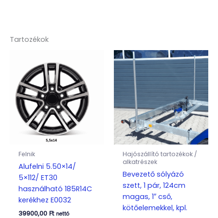
Tartozékok
Felnik
Hajószállító tartozékok /
alkatrészek
Alufelni 5.50×14/
Bevezető sólyázó
5×112/ ET30
szett, 1 pár, 124cm
használható 185R14C
magas, 1″ cső,
kerékhez E0032
kötőelemekkel, kpl.
39900,00
Ft
nettó