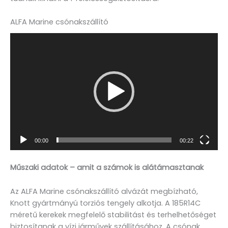
ALFA Marine csónakszállító
Videólejátszó
00:00
00:22
Műszaki adatok – amit a számok is alátámasztanak
Az ALFA Marine csónakszállító alvázát megbízható,
Knott gyártmányú torziós tengely alkotja. A 185R14C
méretű kerekek megfelelő stabilitást és terhelhetőséget
biztosítanak a vízi járművek szállításához. A csónak