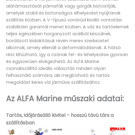
alátámasztását párnafák vagy görgők biztosítják,
amelyek stabil és biztonságos elhelyezést nyújtanak
szállítás közben. A V-típusú vonórúd kiváló vontatási
stabilitást garantál menet közben. A váz és tartóelemek
teljes egészében horganyzott acélból készülnek,
bordázott kialakításuk révén merev szerkezetet
alkotnak, amely ellenáll a deformálódásnak. A hátsó
rész kihúzható, így a csónak fel- és lehelyezése gyorsan
és egyszerűen elvégezhető. Az ALFA Marine
csónakszállító ideális választás minden olyan
felhasználó számára, aki megbízható és tartós
megoldást keres vízi járműve szállításához.
Az ALFA Marine műszaki adatai:
Tartós, időjárásálló kivitel – hosszú távú társ a
szállításban