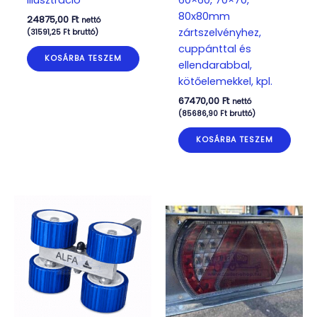
80x80mm
24875,00
Ft
nettó
zártszelvényhez,
(
31591,25
Ft
bruttó)
cuppánttal és
KOSÁRBA TESZEM
ellendarabbal,
kötőelemekkel, kpl.
67470,00
Ft
nettó
(
85686,90
Ft
bruttó)
KOSÁRBA TESZEM