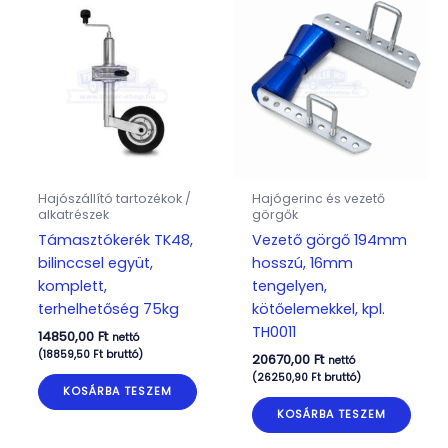
Hajószállító tartozékok /
Hajógerinc és vezető
alkatrészek
görgők
Támasztókerék TK48,
Vezető görgő 194mm
bilinccsel együt,
hosszú, 16mm
komplett,
tengelyen,
terhelhetőség 75kg
kötőelemekkel, kpl.
TH0011
14850,00
Ft
nettó
(
18859,50
Ft
bruttó)
20670,00
Ft
nettó
(
26250,90
Ft
bruttó)
KOSÁRBA TESZEM
KOSÁRBA TESZEM