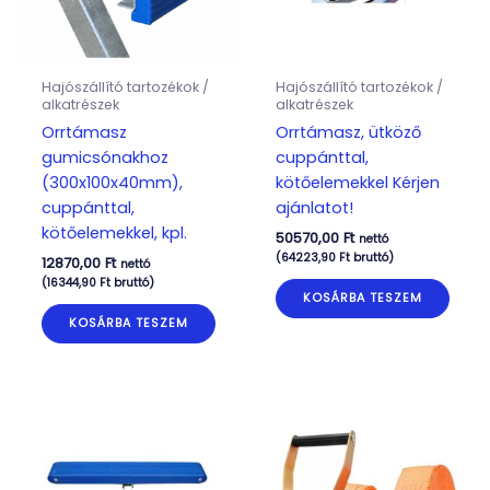
Hajószállító tartozékok /
Hajószállító tartozékok /
alkatrészek
alkatrészek
Orrtámasz
Orrtámasz, ütköző
gumicsónakhoz
cuppánttal,
(300x100x40mm),
kötőelemekkel Kérjen
cuppánttal,
ajánlatot!
kötőelemekkel, kpl.
50570,00
Ft
nettó
(
64223,90
Ft
bruttó)
12870,00
Ft
nettó
(
16344,90
Ft
bruttó)
KOSÁRBA TESZEM
KOSÁRBA TESZEM