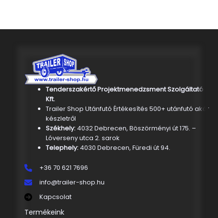
Tenderszakértő Projektmenedzsment Szolgáltató
Kft.
Trailer Shop Utánfutó Értékesítés 500+ utánfutó akár
készletről
Székhely:
4032 Debrecen, Böszörményi út 175. –
Lóverseny utca 2. sarok
Telephely:
4030 Debrecen, Füredi út 94.
+36 70 621 7696
info@trailer-shop.hu
Kapcsolat
Termékeink