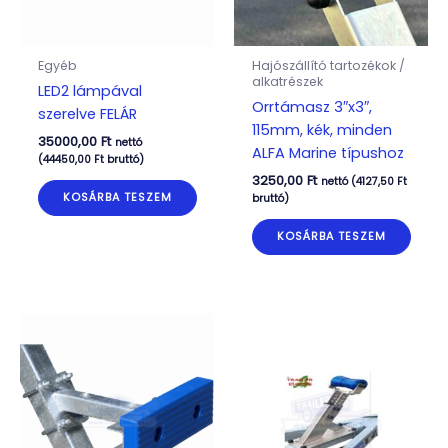
Egyéb
Hajószállító tartozékok /
alkatrészek
LED2 lámpával
Orrtámasz 3″x3″,
szerelve FELÁR
115mm, kék, minden
35000,00
Ft
nettó
ALFA Marine típushoz
(
44450,00
Ft
bruttó)
3250,00
Ft
nettó (
4127,50
Ft
KOSÁRBA TESZEM
bruttó)
KOSÁRBA TESZEM