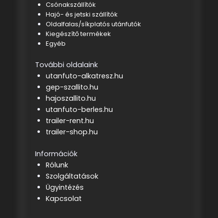
Csónakszállítók
Hajó- és jetski szállítók
Oldalfalas/síkplatós utánfutók
Kiegészítő termékek
Egyéb
További oldalaink
utanfuto-alkatresz.hu
gep-szallito.hu
hajoszallito.hu
utanfuto-berles.hu
trailer-rent.hu
trailer-shop.hu
Információk
Rólunk
Szolgáltatások
Ügyintézés
Kapcsolat