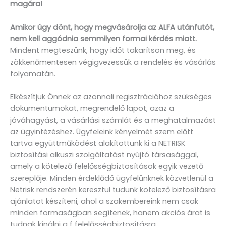
magára!
Amikor úgy dönt, hogy megvásárolja az ALFA utánfutót,
nem kell aggódnia semmilyen formai kérdés miatt.
Mindent megteszünk, hogy időt takarítson meg, és
zökkenőmentesen végigvezessük a rendelés és vásárlás
folyamatán.
Elkészítjük Önnek az azonnali regisztrációhoz szükséges
dokumentumokat, megrendelő lapot, azaz a
jóváhagyást, a vásárlási számlát és a meghatalmazást
az ügyintézéshez. Ügyfeleink kényelmét szem előtt
tartva együttműködést alakítottunk ki a NETRISK
biztosítási alkuszi szolgáltatást nyújtó társasággal,
amely a kötelező felelősségbiztosítások egyik vezető
szereplője. Minden érdeklődő ügyfelünknek közvetlenül a
Netrisk rendszerén keresztül tudunk kötelező biztosításra
ajánlatot készíteni, ahol a szakembereink nem csak
minden formaságban segítenek, hanem akciós árat is
tudnak kínálni a f felelősségbiztosításra.