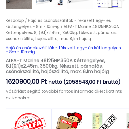
Kezdőlap
/
Hajó és csónakszállítók - fékezett egy- és
kéttengelyes - 8m - 10m-ig
/ ALFA-T Marine 48125HP.350A
Kéttengelyes, 8,1(9,1)x2,45m, 3500kg, fékezett, párnafás,
csónakszállító, hajószállító, max. 8,1m hajóig
Hajó és csónakszállítók - fékezett egy- és kéttengelyes
- 8m - 10m-ig
ALFA-T Marine 48125HP.350A Kéttengelyes,
8,1(9,1)x2,45m, 3500kg, fékezett, párnafás,
csónakszállító, hajószállító, max. 8,1m hajóig
1620900,00
Ft
nettó (
2058543,00
Ft
bruttó)
Vásárlást segítő további fontos információkért kattints
az ikonokra: