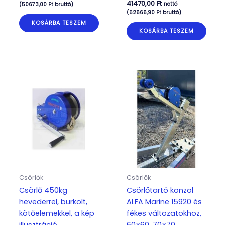
41470,00
Ft
nettó
(
50673,00
Ft
bruttó)
(
52666,90
Ft
bruttó)
KOSÁRBA TESZEM
KOSÁRBA TESZEM
Csörlők
Csörlők
Csörlő 450kg
Csörlőtartó konzol
hevederrel, burkolt,
ALFA Marine 15920 és
kötőelemekkel, a kép
fékes változatokhoz,
illusztráció
60×60, 70×70,