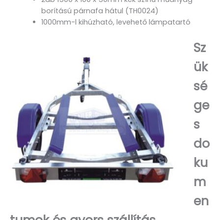
borítású párnafa hátul (TH0024)
1000mm-l kihúzható, levehető lámpatartó
Sz
ük
sé
ge
s
do
ku
m
en