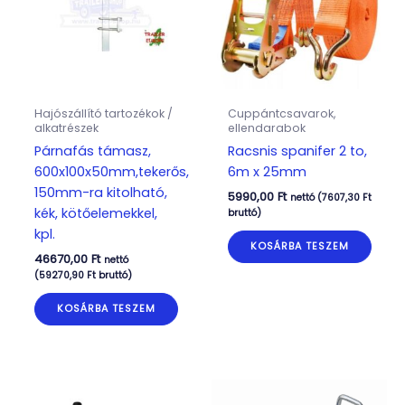
Hajószállító tartozékok /
Cuppántcsavarok,
alkatrészek
ellendarabok
Párnafás támasz,
Racsnis spanifer 2 to,
600x100x50mm,tekerős,
6m x 25mm
150mm-ra kitolható,
5990,00
Ft
nettó (
7607,30
Ft
kék, kötőelemekkel,
bruttó)
kpl.
KOSÁRBA TESZEM
46670,00
Ft
nettó
(
59270,90
Ft
bruttó)
KOSÁRBA TESZEM