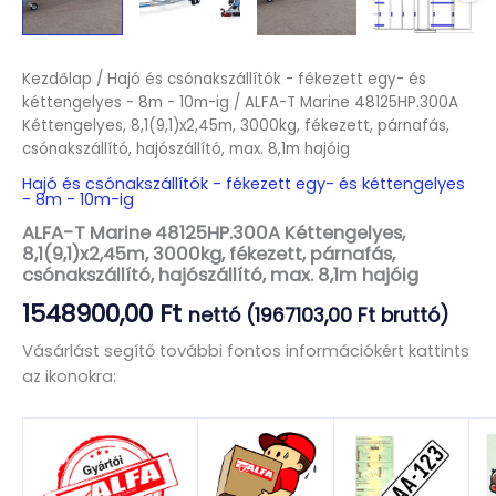
Kezdőlap
/
Hajó és csónakszállítók - fékezett egy- és
kéttengelyes - 8m - 10m-ig
/ ALFA-T Marine 48125HP.300A
Kéttengelyes, 8,1(9,1)x2,45m, 3000kg, fékezett, párnafás,
csónakszállító, hajószállító, max. 8,1m hajóig
Hajó és csónakszállítók - fékezett egy- és kéttengelyes
- 8m - 10m-ig
ALFA-T Marine 48125HP.300A Kéttengelyes,
8,1(9,1)x2,45m, 3000kg, fékezett, párnafás,
csónakszállító, hajószállító, max. 8,1m hajóig
1548900,00
Ft
nettó (
1967103,00
Ft
bruttó)
Vásárlást segítő további fontos információkért kattints
az ikonokra: