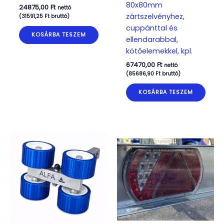
80x80mm
24875,00
Ft
nettó
zártszelvényhez,
(
31591,25
Ft
bruttó)
cuppánttal és
KOSÁRBA TESZEM
ellendarabbal,
kötőelemekkel, kpl.
67470,00
Ft
nettó
(
85686,90
Ft
bruttó)
KOSÁRBA TESZEM