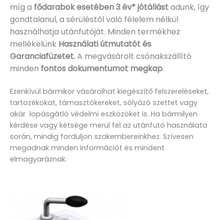
míg a
fődarabok esetében 3 év* jótállást
adunk, így
gondtalanul, a sérüléstől való félelem nélkül
használhatja utánfutóját. Minden termékhez
mellékelünk
Használati útmutatót és
Garanciafüzetet.
A
megvásárolt csónakszállító
minden
fontos dokumentumot megkap
.
Ezenkívül bármikor vásárolhat kiegészítő felszereléseket,
tartozékokat, támasztókereket, sólyázó szettet vagy
akár lopásgátló védelmi eszközöket is. Ha bármilyen
kérdése vagy kétsége merül fel az utánfutó használata
során, mindig forduljon szakembereinkhez. Szívesen
megadnak minden információt és mindent
elmagyaráznak.