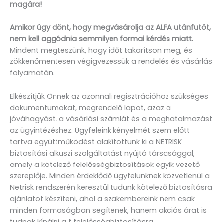
magára!
Amikor úgy dönt, hogy megvásárolja az ALFA utánfutót,
nem kell aggódnia semmilyen formai kérdés miatt.
Mindent megteszünk, hogy időt takarítson meg, és
zökkenőmentesen végigvezessük a rendelés és vásárlás
folyamatán.
Elkészítjük Önnek az azonnali regisztrációhoz szükséges
dokumentumokat, megrendelő lapot, azaz a
jóváhagyást, a vásárlási számlát és a meghatalmazást
az ügyintézéshez. Ügyfeleink kényelmét szem előtt
tartva együttműködést alakítottunk ki a NETRISK
biztosítási alkuszi szolgáltatást nyújtó társasággal,
amely a kötelező felelősségbiztosítások egyik vezető
szereplője. Minden érdeklődő ügyfelünknek közvetlenül a
Netrisk rendszerén keresztül tudunk kötelező biztosításra
ajánlatot készíteni, ahol a szakembereink nem csak
minden formaságban segítenek, hanem akciós árat is
tudnak kínálni a f felelősségbiztosításra.