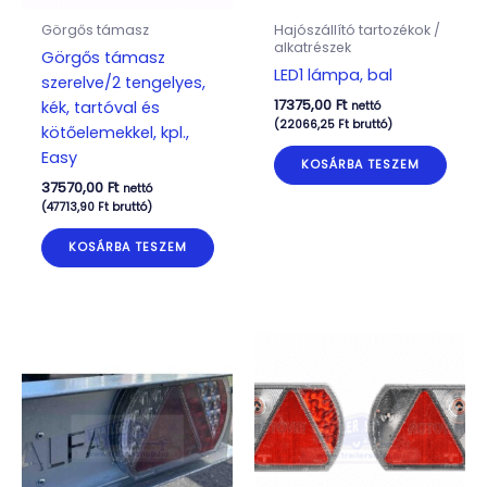
Görgős támasz
Hajószállító tartozékok /
alkatrészek
Görgős támasz
LED1 lámpa, bal
szerelve/2 tengelyes,
17375,00
Ft
kék, tartóval és
nettó
(
22066,25
Ft
bruttó)
kötőelemekkel, kpl.,
Easy
KOSÁRBA TESZEM
37570,00
Ft
nettó
(
47713,90
Ft
bruttó)
KOSÁRBA TESZEM