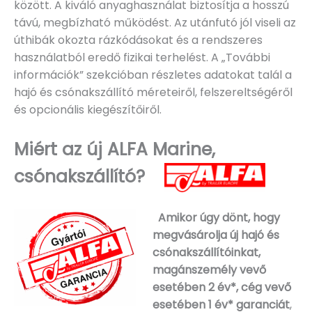
között. A kiváló anyaghasználat biztosítja a hosszú
távú, megbízható működést. Az utánfutó jól viseli az
úthibák okozta rázkódásokat és a rendszeres
használatból eredő fizikai terhelést. A „További
információk” szekcióban részletes adatokat talál a
hajó és csónakszállító méreteiről, felszereltségéről
és opcionális kiegészítőiről.
Miért az új ALFA Marine,
csónakszállító?
Amikor úgy dönt, hogy
megvásárolja új hajó és
csónakszállítóinkat,
magánszemély vevő
esetében 2 év*, cég vevő
esetében 1 év* garanciát
,