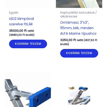
Egyéb
Hajószállító tartozékok /
alkatrészek
LED2 lámpával
Orrtámasz 3″x3″,
szerelve FELÁR
115mm, kék, minden
35000,00
Ft
nettó
ALFA Marine típushoz
(
44450,00
Ft
bruttó)
3250,00
Ft
nettó (
4127,50
Ft
KOSÁRBA TESZEM
bruttó)
KOSÁRBA TESZEM