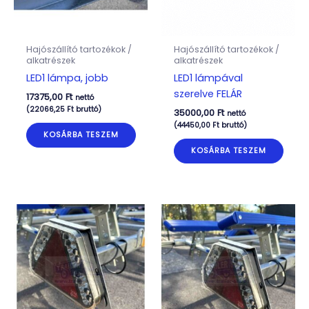
Hajószállító tartozékok /
Hajószállító tartozékok /
alkatrészek
alkatrészek
LED1 lámpa, jobb
LED1 lámpával
szerelve FELÁR
17375,00
Ft
nettó
(
22066,25
Ft
bruttó)
35000,00
Ft
nettó
(
44450,00
Ft
bruttó)
KOSÁRBA TESZEM
KOSÁRBA TESZEM