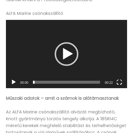
ALFA Marine csónakszállító
Videólejátszó
00:00
00:22
Műszaki adatok – amit a számok is alátámasztanak
Az ALFA Marine csónakszállító alvázát megbízható,
Knott gyártmányú torziós tengely alkotja. A 185R14C
méretű kerekek megfelelő stabilitást és terhelhetőséget
biztosítanak a vízi járművek szállításához. A csónak