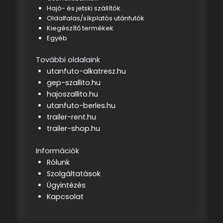
Hajó- és jetski szállítók
Oldalfalas/síkplatós utánfutók
Kiegészítő termékek
Egyéb
További oldalaink
utanfuto-alkatresz.hu
gep-szallito.hu
hajoszallito.hu
utanfuto-berles.hu
trailer-rent.hu
trailer-shop.hu
Információk
Rólunk
Szolgáltatások
Ügyintézés
Kapcsolat