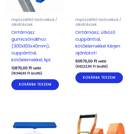
Hajószállító tartozékok /
Hajószállító tartozékok /
alkatrészek
alkatrészek
Orrtámasz
Orrtámasz, ütköző
gumicsónakhoz
cuppánttal,
(300x100x40mm),
kötőelemekkel Kérjen
cuppánttal,
ajánlatot!
kötőelemekkel, kpl.
50570,00
Ft
nettó
(
64223,90
Ft
bruttó)
12870,00
Ft
nettó
(
16344,90
Ft
bruttó)
KOSÁRBA TESZEM
KOSÁRBA TESZEM