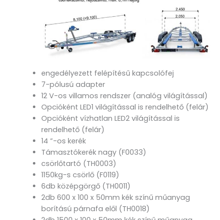
engedélyezett felépítésű kapcsolófej
7-pólusú adapter
12 V-os villamos rendszer (analóg világítással)
Opcióként LED1 világítással is rendelhető (felár)
Opcióként vízhatlan LED2 világítással is
rendelhető (felár)
14 ”-os kerék
Támasztókerék nagy (F0033)
csörlőtartó (TH0003)
1150kg-s csörlő (F0119)
6db középgörgő (TH0011)
2db 600 x 100 x 50mm kék színű műanyag
borítású párnafa elől (TH0018)