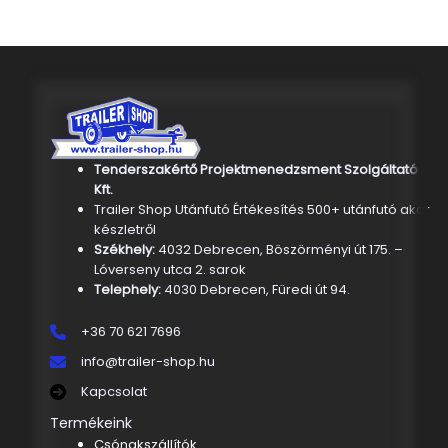
Tenderszakértő Projektmenedzsment Szolgáltató
Kft.
Trailer Shop Utánfutó Értékesítés 500+ utánfutó akár
készletről
Székhely:
4032 Debrecen, Böszörményi út 175. –
Lóverseny utca 2. sarok
Telephely:
4030 Debrecen, Füredi út 94.
+36 70 621 7696
info@trailer-shop.hu
Kapcsolat
Termékeink
Csónakszállítók