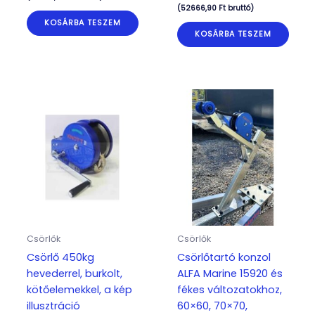
(
52666,90
Ft
bruttó)
KOSÁRBA TESZEM
KOSÁRBA TESZEM
Csörlők
Csörlők
Csörlő 450kg
Csörlőtartó konzol
hevederrel, burkolt,
ALFA Marine 15920 és
kötőelemekkel, a kép
fékes változatokhoz,
illusztráció
60×60, 70×70,