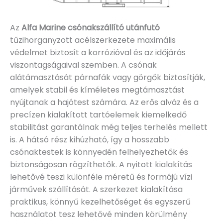
Az
Alfa Marine csónakszállító utánfutó
tűzihorganyzott acélszerkezete maximális
védelmet biztosít a korrózióval és az időjárás
viszontagságaival szemben. A csónak
alátámasztását párnafák vagy görgők biztosítják,
amelyek stabil és kíméletes megtámasztást
nyújtanak a hajótest számára. Az erős alváz és a
precízen kialakított tartóelemek kiemelkedő
stabilitást garantálnak még teljes terhelés mellett
is. A hátsó rész kihúzható, így a hosszabb
csónaktestek is könnyedén felhelyezhetők és
biztonságosan rögzíthetők. A nyitott kialakítás
lehetővé teszi különféle méretű és formájú vízi
járművek szállítását. A szerkezet kialakítása
praktikus, könnyű kezelhetőséget és egyszerű
használatot tesz lehetővé minden körülmény