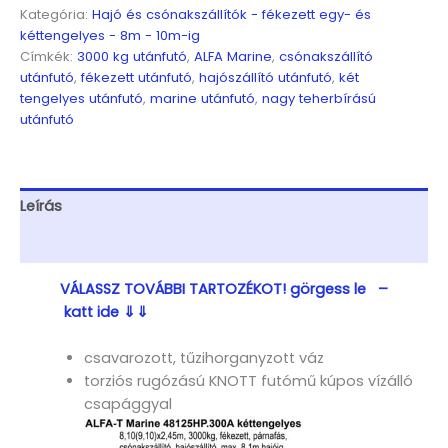
Kéttengelyes,
Kategória:
Hajó és csónakszállítók - fékezett egy- és
8,1(9,1)x2,45m,
kéttengelyes - 8m - 10m-ig
3000kg,
Címkék:
3000 kg utánfutó
,
ALFA Marine
,
csónakszállító
fékezett,
utánfutó
,
fékezett utánfutó
,
hajószállító utánfutó
,
két
párnafás,
tengelyes utánfutó
,
marine utánfutó
,
nagy teherbírású
csónakszállító,
utánfutó
hajószállító,
max.
8,1m
hajóig
Leírás
mennyiség
További információk
VÁLASSZ TOVÁBBI TARTOZÉKOT! görgess le –
katt ide ⇓⇓
csavarozott, tűzihorganyzott váz
torziós rugózású KNOTT futómű kúpos vízálló
csapággyal