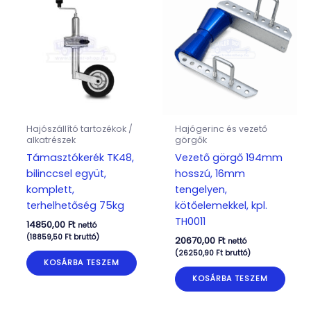
Hajószállító tartozékok /
Hajógerinc és vezető
alkatrészek
görgők
Támasztókerék TK48,
Vezető görgő 194mm
bilinccsel együt,
hosszú, 16mm
komplett,
tengelyen,
terhelhetőség 75kg
kötőelemekkel, kpl.
TH0011
14850,00
Ft
nettó
(
18859,50
Ft
bruttó)
20670,00
Ft
nettó
(
26250,90
Ft
bruttó)
KOSÁRBA TESZEM
KOSÁRBA TESZEM