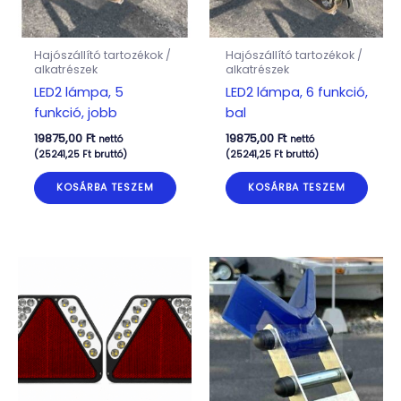
Hajószállító tartozékok /
Hajószállító tartozékok /
alkatrészek
alkatrészek
LED2 lámpa, 5
LED2 lámpa, 6 funkció,
funkció, jobb
bal
19875,00
Ft
19875,00
Ft
nettó
nettó
(
25241,25
Ft
bruttó)
(
25241,25
Ft
bruttó)
KOSÁRBA TESZEM
KOSÁRBA TESZEM