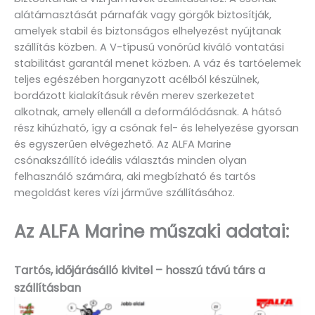
alátámasztását párnafák vagy görgők biztosítják,
amelyek stabil és biztonságos elhelyezést nyújtanak
szállítás közben. A V-típusú vonórúd kiváló vontatási
stabilitást garantál menet közben. A váz és tartóelemek
teljes egészében horganyzott acélból készülnek,
bordázott kialakításuk révén merev szerkezetet
alkotnak, amely ellenáll a deformálódásnak. A hátsó
rész kihúzható, így a csónak fel- és lehelyezése gyorsan
és egyszerűen elvégezhető. Az ALFA Marine
csónakszállító ideális választás minden olyan
felhasználó számára, aki megbízható és tartós
megoldást keres vízi járműve szállításához.
Az ALFA Marine műszaki adatai:
Tartós, időjárásálló kivitel – hosszú távú társ a
szállításban