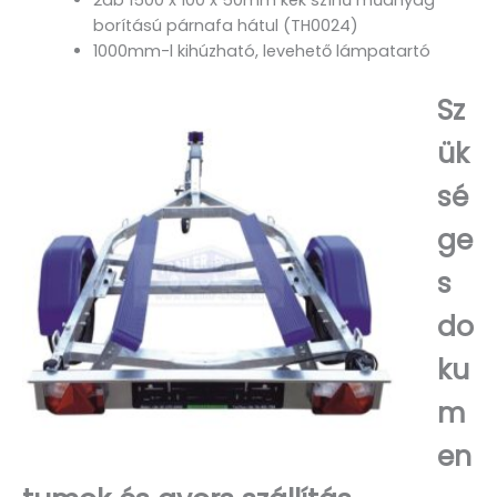
2db 1500 x 100 x 50mm kék színű műanyag
borítású párnafa hátul (TH0024)
1000mm-l kihúzható, levehető lámpatartó
Sz
ük
sé
ge
s
do
ku
m
en