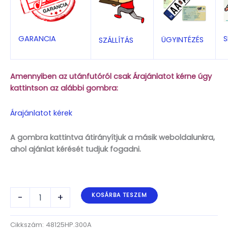
S
GARANCIA
ÜGYINTÉZÉS
SZÁLLÍTÁS
Amennyiben az utánfutóról csak Árajánlatot kérne úgy
kattintson az alábbi gombra:
Árajánlatot kérek
A gombra kattintva átirányítjuk a másik weboldalunkra,
ahol ajánlat kérését tudjuk fogadni.
ALFA-
-
+
KOSÁRBA TESZEM
T
Marine
48125HP.300A
Cikkszám:
48125HP.300A