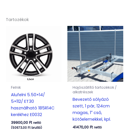
Tartozékok
Felnik
Hajószállító tartozékok /
alkatrészek
Alufelni 5.50×14/
Bevezető sólyázó
5×112/ ET30
szett, 1 pár, 124cm
használható 185R14C
magas, 1″ cső,
kerékhez E0032
kötőelemekkel, kpl.
39900,00
Ft
nettó
41470,00
Ft
nettó
(
50673,00
Ft
bruttó)