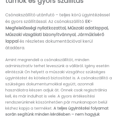
tumok és gyors szállítás
Csónakszállító utánfutó – teljes körű ügyintézéssel
és gyors szállítással. Az csónakszállító
EK-
Megfelelősségi nyilatkozattal, Műszaki adatlappal,
Műszaki vizsgálati bizonyítvánnyal
,
Járműkísérő
lappal
és részletes dokumentációval kerül
átadásra.
Amint megrendeli a csónakszállítót, minden
adminisztratív terhet leveszünk a válláról. Igény esetén
elintézzük Ön helyett a műszaki vizsgához szükséges
ügyintézést és kötelező biztosítást is. A csónakszállító a
szükséges dokumentumokkal együtt, azonnali
használatra készen adjuk át. Önnek csak regisztrálnia
kell, és már indulhat is vele. A gyors értékesítési
rendszerünknek köszönhetően pár munkanapon belül
kézhez kapja a terméket.
A teljes ügyintézési folyamat
során segítünk minden kérdésben – nem hagyjuk