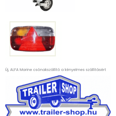
Új, ALFA Marine csónakszállító a kényelmes szállításért