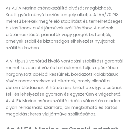
Az ALFA Marine csónakszállító alvázát megbízható,
Knott gyártmányú torziós tengely alkotja. A 155/70 R13
méretű kerekek megfelelő stabilitást és terhelhetőséget
biztosítanak a vízi járművek szállításához. A csónak
alátámasztását párnafák vagy görgők biztosítják,
amelyek stabil és biztonságos elhelyezést nyújtanak
szállítás közben.
A V-típusú vonórúd kiváló vontatási stabilitást garantál
menet közben. A váz és tartóelemek teljes egészében
horganyzott acélból készülnek, bordázott kialakításuk
révén merev szerkezetet alkotnak, amely ellenáll a
deformálódásnak. A hátsó rész kihúzható, így a csónak
fel- és lehelyezése gyorsan és egyszerűen elvégezhető.
Az ALFA Marine csónakszállító ideális választás minden
olyan felhasználó számára, aki megbízható és tartós
megoldást keres vízi járműve szállításához.