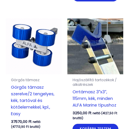
Görgős támasz
Hajószállító tartozékok /
alkatrészek
Görgős támasz
Orrtámasz 3″x3″,
szerelve/2 tengelyes,
115mm, kék, minden
kék, tartóval és
ALFA Marine típushoz
kötőelemekkel, kpl.,
3250,00
Ft
Easy
nettó (
4127,50
Ft
bruttó)
37570,00
Ft
nettó
(
47713,90
Ft
bruttó)
KOSÁRBA TESZEM