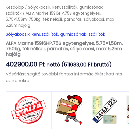
Kezdőlap
/
Sólyakocsik, kenuszállítók, gumicsónak-
szállítók
/ ALFA Marine 15916HP.75S egytengelyes,
5,75×1,58m, 750kg, fék nélküli, párnafás, sólyakocsi, max
5,25m hajóig
Sólyakocsik, kenuszállítók, gumicsónak-szállítók
ALFA Marine 15916HP.75S egytengelyes, 5,75×1,58m,
750kg, fék nélküli, párnafás, sólyakocsi, max 5,25m
hajóig
402900,00
Ft
nettó (
511683,00
Ft
bruttó)
Vásárlást segítő további fontos információkért kattints
az ikonokra: