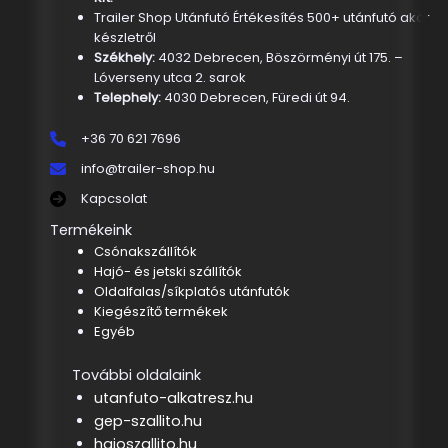
Trailer Shop Utánfutó Értékesítés 500+ utánfutó akár
készletről
Székhely:
4032 Debrecen, Böszörményi út 175. –
Lóverseny utca 2. sarok
Telephely:
4030 Debrecen, Füredi út 94.
+36 70 621 7696
info@trailer-shop.hu
Kapcsolat
Termékeink
Csónakszállítók
Hajó- és jetski szállítók
Oldalfalas/síkplatós utánfutók
Kiegészítő termékek
Egyéb
További oldalaink
utanfuto-alkatresz.hu
gep-szallito.hu
hajoszallito.hu