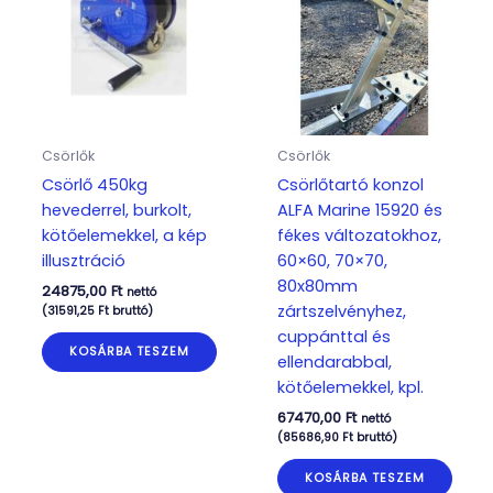
Csörlők
Csörlők
Csörlő 450kg
Csörlőtartó konzol
hevederrel, burkolt,
ALFA Marine 15920 és
kötőelemekkel, a kép
fékes változatokhoz,
illusztráció
60×60, 70×70,
80x80mm
24875,00
Ft
nettó
zártszelvényhez,
(
31591,25
Ft
bruttó)
cuppánttal és
KOSÁRBA TESZEM
ellendarabbal,
kötőelemekkel, kpl.
67470,00
Ft
nettó
(
85686,90
Ft
bruttó)
KOSÁRBA TESZEM