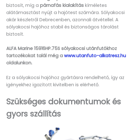
biztosít, míg a
párnafás kialakítás
kíméletes
alátámasztást nyújt a hajótest számára. Sólyakocsi
akár készletről Debrecenben, azonnali átvétellel. A
sólyakocsi hajóhoz stabil és biztonságos tárolást
biztosít.
ALFA Marine 15916HP.75S sólyakocsi utánfutókhoz
tartozékokat talál még a
www.utanfuto-alkatresz.hu
oldalunkon.
Ez a sólyakocsi hajóhoz gyártásra rendelhető, így az
igényekhez igazított kivitelben is elérhető.
Szükséges dokumentumok és
gyors szállítás