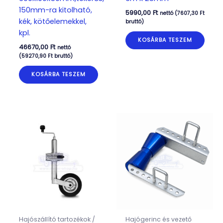
150mm-ra kitolható,
5990,00
Ft
nettó (
7607,30
Ft
kék, kötőelemekkel,
bruttó)
kpl.
KOSÁRBA TESZEM
46670,00
Ft
nettó
(
59270,90
Ft
bruttó)
KOSÁRBA TESZEM
Hajószállító tartozékok /
Hajógerinc és vezető