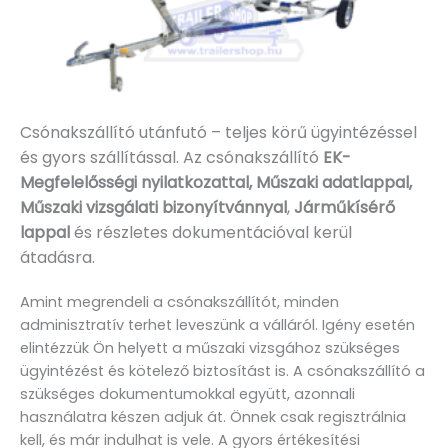
Csónakszállító utánfutó – teljes körű ügyintézéssel
és gyors szállítással. Az csónakszállító
EK-
Megfelelősségi nyilatkozattal, Műszaki adatlappal,
Műszaki vizsgálati bizonyítvánnyal
,
Járműkísérő
lappal
és részletes dokumentációval kerül
átadásra.
Amint megrendeli a csónakszállítót, minden
adminisztratív terhet leveszünk a válláról. Igény esetén
elintézzük Ön helyett a műszaki vizsgához szükséges
ügyintézést és kötelező biztosítást is. A csónakszállító a
szükséges dokumentumokkal együtt, azonnali
használatra készen adjuk át. Önnek csak regisztrálnia
kell, és már indulhat is vele. A gyors értékesítési