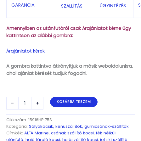
S
GARANCIA
ÜGYINTÉZÉS
SZÁLLÍTÁS
Amennyiben az utánfutóról csak Árajánlatot kérne úgy
kattintson az alábbi gombra:
Árajánlatot kérek
A gombra kattintva átirányítjuk a másik weboldalunkra,
ahol ajánlat kérését tudjuk fogadni.
ALFA
-
+
KOSÁRBA TESZEM
Marine
15916HP.75S
egytengelyes,
Cikkszám:
15916HP.75S
5,75x1,58m,
Kategória:
Sólyakocsik, kenuszállítók, gumicsónak-szállítók
750kg,
Címkék:
ALFA Marine
,
csónak szállító kocsi
,
fék nélküli
fék
utánfutó
,
hajó tároló kocsi
,
hajószállító kocsi
,
jet ski szállító