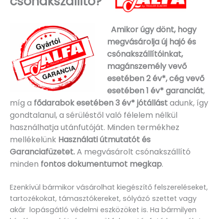
csónakszállító?
Amikor úgy dönt, hogy
megvásárolja új hajó és
csónakszállítóinkat,
magánszemély vevő
esetében 2 év*, cég vevő
esetében 1 év* garanciát
,
míg a
fődarabok esetében 3 év* jótállást
adunk, így
gondtalanul, a sérüléstől való félelem nélkül
használhatja utánfutóját. Minden termékhez
mellékelünk
Használati útmutatót és
Garanciafüzetet.
A
megvásárolt csónakszállító
minden
fontos dokumentumot megkap
.
Ezenkívül bármikor vásárolhat kiegészítő felszereléseket,
tartozékokat, támasztókereket, sólyázó szettet vagy
akár lopásgátló védelmi eszközöket is. Ha bármilyen