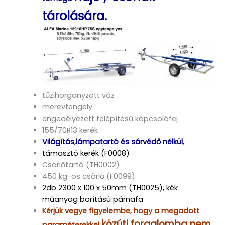
tárolására.
tűzihorganyzott váz
merevtengely
engedélyezett felépítésű kapcsolófej
155/70R13 kerék
Világítás,lámpatartó és sárvédő nélkül
,
támasztó kerék (F0008)
Csörlőtartó (TH0002)
450 kg-os csörlő (F0099)
2db 2300 x 100 x 50mm (TH0025), kék
műanyag borítású párnafa
Kérjük vegye figyelembe, hogy a megadott
közúti forgalomba nem
paraméterekkel