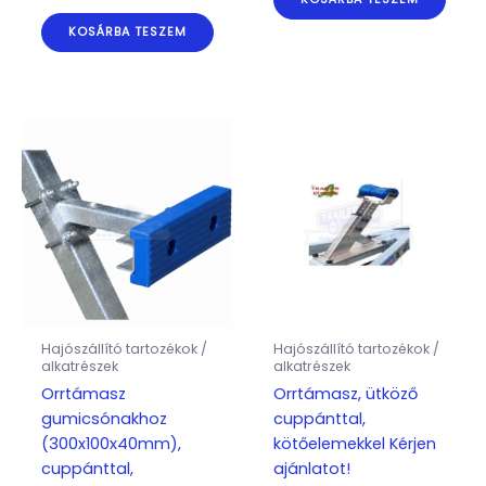
KOSÁRBA TESZEM
Hajószállító tartozékok /
Hajószállító tartozékok /
alkatrészek
alkatrészek
Orrtámasz
Orrtámasz, ütköző
gumicsónakhoz
cuppánttal,
(300x100x40mm),
kötőelemekkel Kérjen
cuppánttal,
ajánlatot!