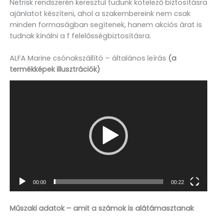
Netrisk rendszerén keresztül tudunk kötelező biztosításra
ajánlatot készíteni, ahol a szakembereink nem csak
minden formaságban segítenek, hanem akciós árat is
tudnak kínálni a f felelősségbiztosításra.
ALFA Marine csónakszállító – általános leírás
(a
termékképek illusztrációk)
Videólejátszó
00:00
00:22
Műszaki adatok – amit a számok is alátámasztanak