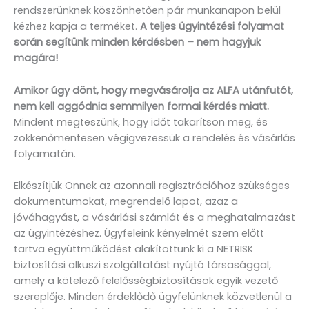
rendszerünknek köszönhetően pár munkanapon belül
kézhez kapja a terméket.
A teljes ügyintézési folyamat
során segítünk minden kérdésben – nem hagyjuk
magára!
Amikor úgy dönt, hogy megvásárolja az ALFA utánfutót,
nem kell aggódnia semmilyen formai kérdés miatt.
Mindent megteszünk, hogy időt takarítson meg, és
zökkenőmentesen végigvezessük a rendelés és vásárlás
folyamatán.
Elkészítjük Önnek az azonnali regisztrációhoz szükséges
dokumentumokat, megrendelő lapot, azaz a
jóváhagyást, a vásárlási számlát és a meghatalmazást
az ügyintézéshez. Ügyfeleink kényelmét szem előtt
tartva együttműködést alakítottunk ki a NETRISK
biztosítási alkuszi szolgáltatást nyújtó társasággal,
amely a kötelező felelősségbiztosítások egyik vezető
szereplője. Minden érdeklődő ügyfelünknek közvetlenül a