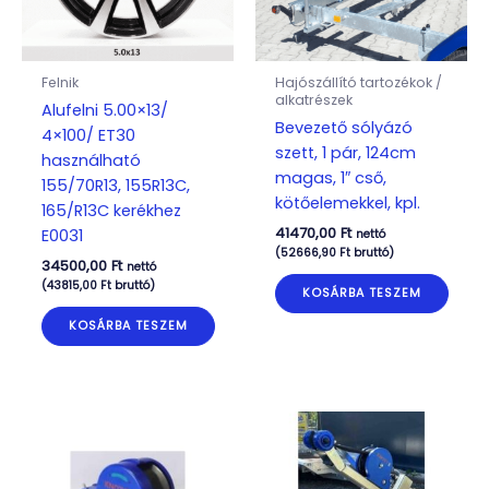
Felnik
Hajószállító tartozékok /
alkatrészek
Alufelni 5.00×13/
Bevezető sólyázó
4×100/ ET30
szett, 1 pár, 124cm
használható
magas, 1″ cső,
155/70R13, 155R13C,
kötőelemekkel, kpl.
165/R13C kerékhez
41470,00
Ft
E0031
nettó
(
52666,90
Ft
bruttó)
34500,00
Ft
nettó
(
43815,00
Ft
bruttó)
KOSÁRBA TESZEM
KOSÁRBA TESZEM