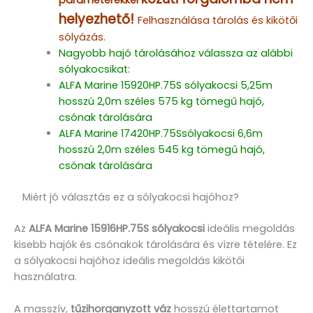
helyezhető!
Felhasználása tárolás és kikötői
sólyázás.
Nagyobb hajó tárolásához válassza az alábbi
sólyakocsikat:
ALFA Marine 15920HP.75S sólyakocsi 5,25m
hosszú 2,0m széles 575 kg tömegű hajó,
csónak tárolására
ALFA Marine 17420HP.75Ssólyakocsi 6,6m
hosszú 2,0m széles 545 kg tömegű hajó,
csónak tárolására
Miért jó választás ez a sólyakocsi hajóhoz?
Az
ALFA Marine 15916HP.75S sólyakocsi
ideális megoldás
kisebb hajók és csónakok tárolására és vízre tételére. Ez
a sólyakocsi hajóhoz ideális megoldás kikötői
használatra.
A masszív,
tűzihorganyzott váz
hosszú élettartamot