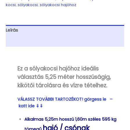
nélküli,
kocsi
,
sólyakocsi
,
sólyakocsi hajóhoz
párnafás,
sólyakocsi,
max
5,25m
Leírás
hajóig
mennyiség
További információk
Ez a sólyakocsi hajóhoz ideális
választás 5,25 méter hosszúságig,
kikötői tárolásra és vízre tételhez.
VÁLASSZ TOVÁBBI TARTOZÉKOT! görgess le –
katt ide ⇓⇓
Alkalmas 5,25m hosszú 1,60m széles 595 kg
hajó / csónak
tömegű