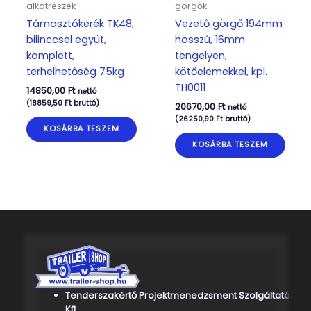
alkatrészek
görgők
Támasztókerék TK48,
Vezető görgő 194mm
bilinccsel együt,
hosszú, 16mm
komplett,
tengelyen,
terhelhetőség 75kg
kötőelemekkel, kpl.
TH0011
14850,00
Ft
nettó
(
18859,50
Ft
bruttó)
20670,00
Ft
nettó
(
26250,90
Ft
bruttó)
KOSÁRBA TESZEM
KOSÁRBA TESZEM
Tenderszakértő Projektmenedzsment Szolgáltató
Kft.