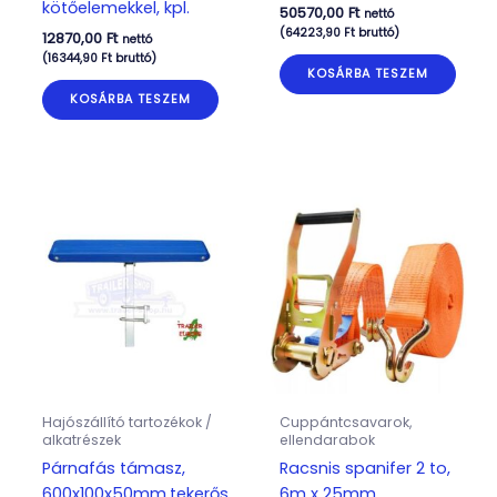
kötőelemekkel, kpl.
50570,00
Ft
nettó
(
64223,90
Ft
bruttó)
12870,00
Ft
nettó
(
16344,90
Ft
bruttó)
KOSÁRBA TESZEM
KOSÁRBA TESZEM
Hajószállító tartozékok /
Cuppántcsavarok,
alkatrészek
ellendarabok
Párnafás támasz,
Racsnis spanifer 2 to,
600x100x50mm,tekerős,
6m x 25mm