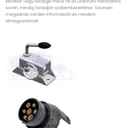
kérdése vagy kétsége merül fel az utánfutó használata
során, mindig forduljon szakembereinkhez. Szívesen
megadnak minden információt és mindent
elmagyaráznak.