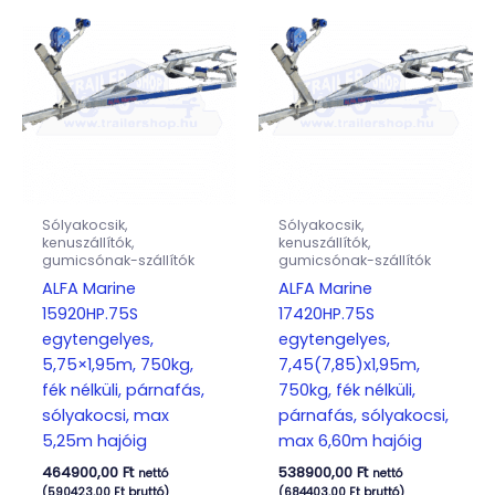
Sólyakocsik,
Sólyakocsik,
kenuszállítók,
kenuszállítók,
gumicsónak-szállítók
gumicsónak-szállítók
ALFA Marine
ALFA Marine
15920HP.75S
17420HP.75S
egytengelyes,
egytengelyes,
5,75×1,95m, 750kg,
7,45(7,85)x1,95m,
fék nélküli, párnafás,
750kg, fék nélküli,
sólyakocsi, max
párnafás, sólyakocsi,
5,25m hajóig
max 6,60m hajóig
464900,00
Ft
538900,00
Ft
nettó
nettó
(
590423,00
Ft
bruttó)
(
684403,00
Ft
bruttó)