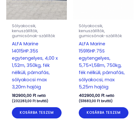
Sólyakocsik,
Sólyakocsik,
kenuszállítók,
kenuszállítók,
gumicsónak-szállítók
gumicsónak-szállítók
ALFA Marine
ALFA Marine
14015HP.35S
15916HP.75S
egytengelyes, 4,00 x
egytengelyes,
1,52m, 350kg, fék
5,75×1,58m, 750kg,
nélküli, párnafás,
fék nélküli, párnafás,
sólyakocsi max
sólyakocsi, max
3,20m hajóig
5,25m hajóig
182900,00
Ft
402900,00
Ft
nettó
nettó
(
232283,00
Ft
bruttó)
(
511683,00
Ft
bruttó)
KOSÁRBA TESZEM
KOSÁRBA TESZEM