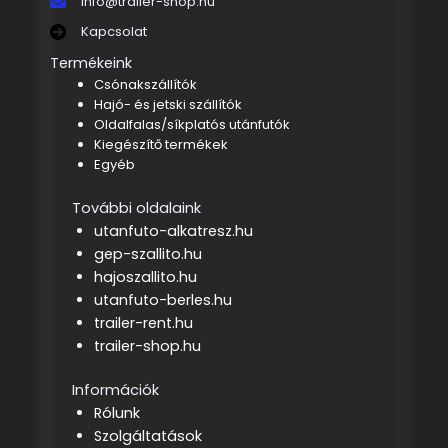
info@trailer-shop.hu
Kapcsolat
Termékeink
Csónakszállítók
Hajó- és jetski szállítók
Oldalfalas/síkplatós utánfutók
Kiegészítő termékek
Egyéb
További oldalaink
utanfuto-alkatresz.hu
gep-szallito.hu
hajoszallito.hu
utanfuto-berles.hu
trailer-rent.hu
trailer-shop.hu
Információk
Rólunk
Szolgáltatások