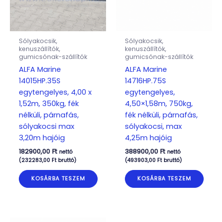
Sólyakocsik,
Sólyakocsik,
kenuszállítók,
kenuszállítók,
gumicsónak-szállítók
gumicsónak-szállítók
ALFA Marine
ALFA Marine
14015HP.35S
14716HP.75S
egytengelyes, 4,00 x
egytengelyes,
1,52m, 350kg, fék
4,50×1,58m, 750kg,
nélküli, párnafás,
fék nélküli, párnafás,
sólyakocsi max
sólyakocsi, max
3,20m hajóig
4,25m hajóig
182900,00
Ft
388900,00
Ft
nettó
nettó
(
232283,00
Ft
bruttó)
(
493903,00
Ft
bruttó)
KOSÁRBA TESZEM
KOSÁRBA TESZEM