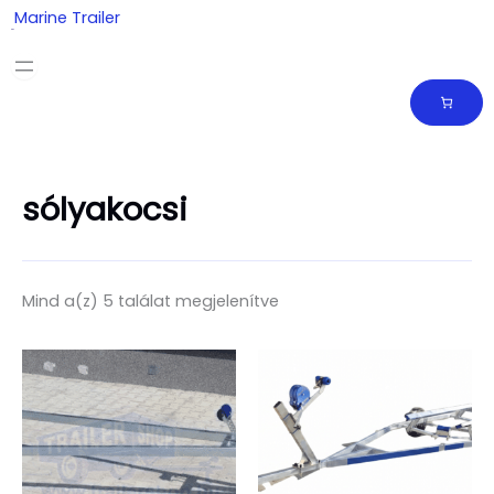
Skip
Marine Trailer
to
content
sólyakocsi
Mind a(z) 5 találat megjelenítve