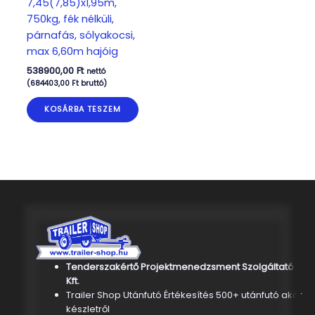
7,45(7,85)x1,95m,
750kg, fék nélküli,
párnafás, sólyakocsi,
max 6,60m hajóig
538900,00
Ft
nettó
(
684403,00
Ft
bruttó)
KOSÁRBA TESZEM
Tenderszakértő Projektmenedzsment Szolgáltató
Kft.
Trailer Shop Utánfutó Értékesítés 500+ utánfutó akár
készletről