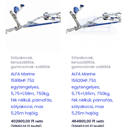
Sólyakocsik,
Sólyakocsik,
kenuszállítók,
kenuszállítók,
gumicsónak-szállítók
gumicsónak-szállítók
ALFA Marine
ALFA Marine
15916HP.75S
15920HP.75S
egytengelyes,
egytengelyes,
5,75×1,58m, 750kg,
5,75×1,95m, 750kg,
fék nélküli, párnafás,
fék nélküli, párnafás,
sólyakocsi, max
sólyakocsi, max
5,25m hajóig
5,25m hajóig
402900,00
Ft
464900,00
Ft
nettó
nettó
(
511683,00
Ft
bruttó)
(
590423,00
Ft
bruttó)