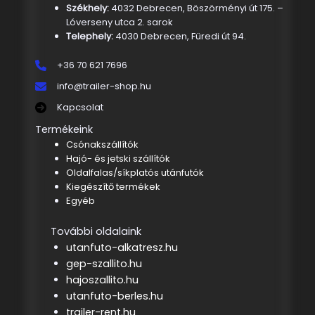
Székhely:
4032 Debrecen, Böszörményi út 175. –
Lóverseny utca 2. sarok
Telephely:
4030 Debrecen, Füredi út 94.
+36 70 621 7696
info@trailer-shop.hu
Kapcsolat
Termékeink
Csónakszállítók
Hajó- és jetski szállítók
Oldalfalas/síkplatós utánfutók
Kiegészítő termékek
Egyéb
További oldalaink
utanfuto-alkatresz.hu
gep-szallito.hu
hajoszallito.hu
utanfuto-berles.hu
trailer-rent.hu