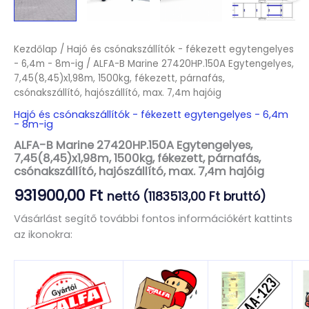
Kezdőlap
/
Hajó és csónakszállítók - fékezett egytengelyes
- 6,4m - 8m-ig
/ ALFA-B Marine 27420HP.150A Egytengelyes,
7,45(8,45)x1,98m, 1500kg, fékezett, párnafás,
csónakszállító, hajószállító, max. 7,4m hajóig
Hajó és csónakszállítók - fékezett egytengelyes - 6,4m
- 8m-ig
ALFA-B Marine 27420HP.150A Egytengelyes,
7,45(8,45)x1,98m, 1500kg, fékezett, párnafás,
csónakszállító, hajószállító, max. 7,4m hajóig
931900,00
Ft
nettó (
1183513,00
Ft
bruttó)
Vásárlást segítő további fontos információkért kattints
az ikonokra: