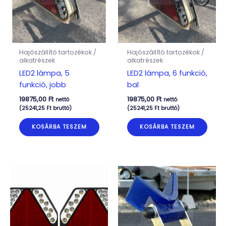
Hajószállító tartozékok /
Hajószállító tartozékok /
alkatrészek
alkatrészek
LED2 lámpa, 5
LED2 lámpa, 6 funkció,
funkció, jobb
bal
19875,00
Ft
19875,00
Ft
nettó
nettó
(
25241,25
Ft
bruttó)
(
25241,25
Ft
bruttó)
KOSÁRBA TESZEM
KOSÁRBA TESZEM