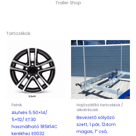
Trailer Shop
Tartozékok
Felnik
Hajószállító tartozékok /
alkatrészek
Alufelni 5.50×14/
Bevezető sólyázó
5×112/ ET30
szett, 1 pár, 124cm
használható 185R14C
magas, 1″ cső,
kerékhez E0032