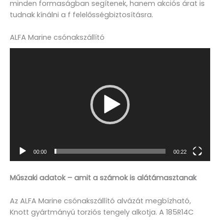
minden formaságban segítenek, hanem akciós árat is
tudnak kínálni a f felelősségbiztosításra.
ALFA Marine csónakszállító
Videólejátszó
00:00
00:22
Műszaki adatok – amit a számok is alátámasztanak
Az ALFA Marine csónakszállító alvázát megbízható,
Knott gyártmányú torziós tengely alkotja. A 185R14C