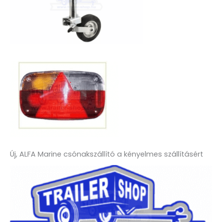
Új, ALFA Marine csónakszállító a kényelmes szállításért