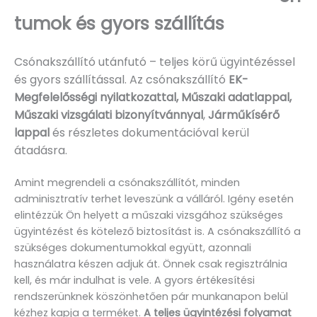
tumok és gyors szállítás
Csónakszállító utánfutó – teljes körű ügyintézéssel
és gyors szállítással. Az csónakszállító
EK-
Megfelelősségi nyilatkozattal, Műszaki adatlappal,
Műszaki vizsgálati bizonyítvánnyal
,
Járműkísérő
lappal
és részletes dokumentációval kerül
átadásra.
Amint megrendeli a csónakszállítót, minden
adminisztratív terhet leveszünk a válláról. Igény esetén
elintézzük Ön helyett a műszaki vizsgához szükséges
ügyintézést és kötelező biztosítást is. A csónakszállító a
szükséges dokumentumokkal együtt, azonnali
használatra készen adjuk át. Önnek csak regisztrálnia
kell, és már indulhat is vele. A gyors értékesítési
rendszerünknek köszönhetően pár munkanapon belül
kézhez kapja a terméket.
A teljes ügyintézési folyamat