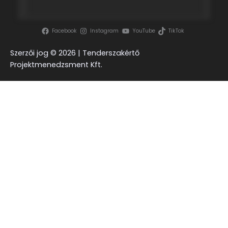
Facebook
Instagram
YouTube
TikTok
Szerzői jog ©
2026 | Tenderszakértő
Projektmenedzsment Kft.