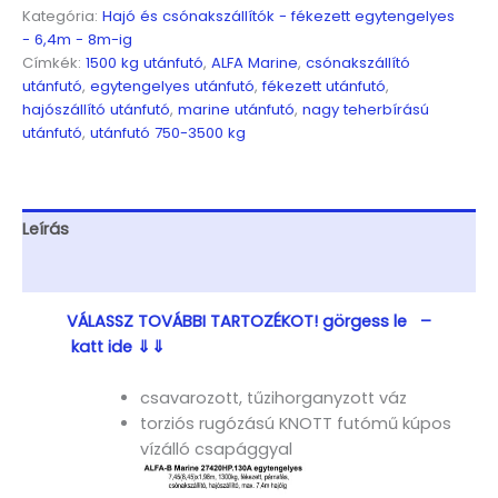
Egytengelyes,
Kategória:
Hajó és csónakszállítók - fékezett egytengelyes
7,45(8,45)x1,98m,
- 6,4m - 8m-ig
1500kg,
Címkék:
1500 kg utánfutó
,
ALFA Marine
,
csónakszállító
fékezett,
utánfutó
,
egytengelyes utánfutó
,
fékezett utánfutó
,
párnafás,
hajószállító utánfutó
,
marine utánfutó
,
nagy teherbírású
csónakszállító,
utánfutó
,
utánfutó 750-3500 kg
hajószállító,
max.
7,4m
hajóig
Leírás
mennyiség
További információk
VÁLASSZ TOVÁBBI TARTOZÉKOT! görgess le –
katt ide ⇓⇓
csavarozott, tűzihorganyzott váz
torziós rugózású KNOTT futómű kúpos
vízálló csapággyal