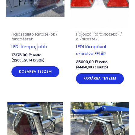
Hajószállító tartozékok /
Hajószállító tartozékok /
alkatrészek
alkatrészek
LED1 lámpa, jobb
LED1 lámpával
szerelve FELÁR
17375,00
Ft
nettó
(
22066,25
Ft
bruttó)
35000,00
Ft
nettó
(
44450,00
Ft
bruttó)
KOSÁRBA TESZEM
KOSÁRBA TESZEM