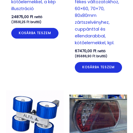
kötőelemekkel, a kép
fékes változatokhoz,
illusztráció
60×60, 70×70,
80x80mm
24875,00
Ft
nettó
zártszelvényhez,
(
31591,25
Ft
bruttó)
cuppánttal és
KOSÁRBA TESZEM
ellendarabbal,
kötőelemekkel, kpl.
67470,00
Ft
nettó
(
85686,90
Ft
bruttó)
KOSÁRBA TESZEM