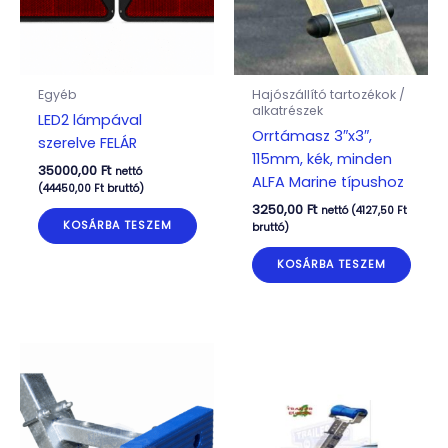
Egyéb
Hajószállító tartozékok /
alkatrészek
LED2 lámpával
Orrtámasz 3″x3″,
szerelve FELÁR
115mm, kék, minden
35000,00
Ft
nettó
ALFA Marine típushoz
(
44450,00
Ft
bruttó)
3250,00
Ft
nettó (
4127,50
Ft
KOSÁRBA TESZEM
bruttó)
KOSÁRBA TESZEM