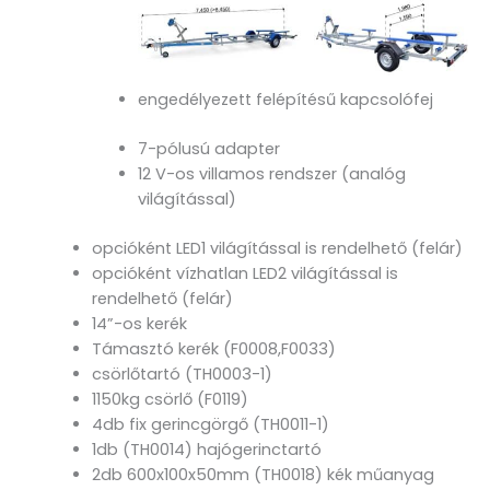
engedélyezett felépítésű kapcsolófej
7-pólusú adapter
12 V-os villamos rendszer (analóg
világítással)
opcióként LED1 világítással is rendelhető (felár)
opcióként vízhatlan LED2 világítással is
rendelhető (felár)
14”-os kerék
Támasztó kerék (F0008,F0033)
csörlőtartó (TH0003-1)
1150kg csörlő (F0119)
4db fix gerincgörgő (TH0011-1)
1db (TH0014) hajógerinctartó
2db 600x100x50mm (TH0018) kék műanyag