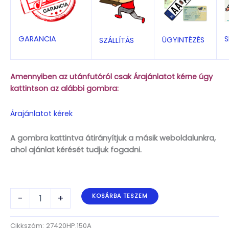
S
GARANCIA
ÜGYINTÉZÉS
SZÁLLÍTÁS
Amennyiben az utánfutóról csak Árajánlatot kérne úgy
kattintson az alábbi gombra:
Árajánlatot kérek
A gombra kattintva átirányítjuk a másik weboldalunkra,
ahol ajánlat kérését tudjuk fogadni.
ALFA-
-
+
KOSÁRBA TESZEM
B
Marine
27420HP.150A
Cikkszám:
27420HP.150A