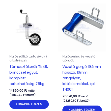
Hajószállító tartozékok /
Hajógerinc és vezető
alkatrészek
görgők
Támasztókerék TK48,
Vezető görgő 194mm
bilinccsel együt,
hosszú, 16mm
komplett,
tengelyen,
terhelhetőség 75kg
kötőelemekkel, kpl.
TH0011
14850,00
Ft
nettó
(
18859,50
Ft
bruttó)
20670,00
Ft
nettó
(
26250,90
Ft
bruttó)
KOSÁRBA TESZEM
KOSÁRBA TESZEM