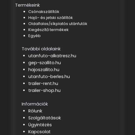
Termékeink
Csónakszállítók
Hajó- és jetski szállítók
Oldalfalas/síkplatós utánfutók
Kiegészítő termékek
Egyéb
További oldalaink
utanfuto-alkatresz.hu
gep-szallito.hu
hajoszallito.hu
utanfuto-berles.hu
trailer-rent.hu
trailer-shop.hu
Információk
Rólunk
Szolgáltatások
Ügyintézés
Kapcsolat