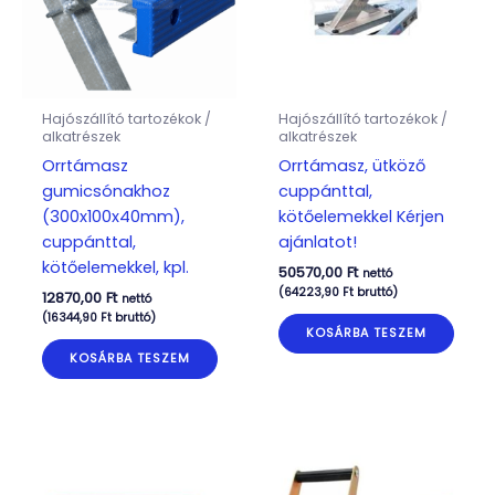
Hajószállító tartozékok /
Hajószállító tartozékok /
alkatrészek
alkatrészek
Orrtámasz
Orrtámasz, ütköző
gumicsónakhoz
cuppánttal,
(300x100x40mm),
kötőelemekkel Kérjen
cuppánttal,
ajánlatot!
kötőelemekkel, kpl.
50570,00
Ft
nettó
(
64223,90
Ft
bruttó)
12870,00
Ft
nettó
(
16344,90
Ft
bruttó)
KOSÁRBA TESZEM
KOSÁRBA TESZEM