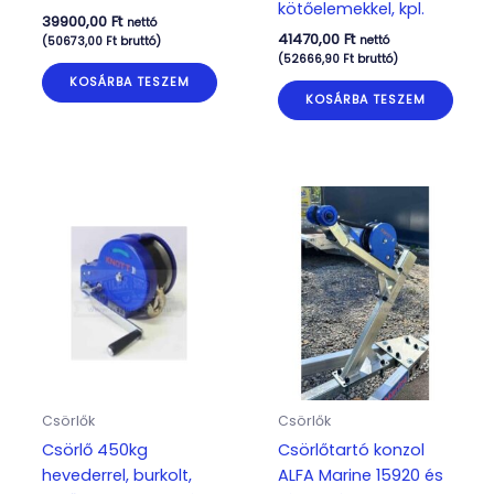
kötőelemekkel, kpl.
39900,00
Ft
nettó
41470,00
Ft
nettó
(
50673,00
Ft
bruttó)
(
52666,90
Ft
bruttó)
KOSÁRBA TESZEM
KOSÁRBA TESZEM
Csörlők
Csörlők
Csörlő 450kg
Csörlőtartó konzol
hevederrel, burkolt,
ALFA Marine 15920 és