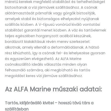
méretű kerekek megfelelő stabilitást és terhelhetőséget
biztosítanak a vízi járművek szállításához. A csónak
alátámasztását párnafák vagy görgők biztosítják,
amelyek stabil és biztonságos elhelyezést nyújtanak
szállítás közben. A V-típusú vonórúd kiváló vontatási
stabilitást garantál menet közben. A váz és tartóelemek
teljes egészében horganyzott acélból készülnek,
bordázott kialakításuk révén merev szerkezetet
alkotnak, amely ellenáll a deformálódásnak. A hátsó
rész kihúzható, így a csónak fel- és lehelyezése gyorsan
és egyszerűen elvégezhető. Az ALFA Marine
csónakszállító ideális választás minden olyan
felhasználó számára, aki megbízható és tartós
megoldást keres vízi járműve szállításához.
Az ALFA Marine műszaki adatai:
Tartós, időjárásálló kivitel – hosszú távú társ a
szállításban