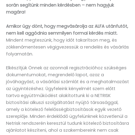
során segítünk minden kérdésben – nem hagyjuk
magára!
Amikor úgy dönt, hogy megvásárolja az ALFA utánfutót,
nem kell aggódnia semmilyen formai kérdés miatt.
Mindent megteszünk, hogy időt takarítson meg, és
zökkenőmentesen végigvezessük a rendelés és vásárlás
folyamatán.
Elkészítjük Önnek az azonnali regisztrációhoz szükséges
dokumentumokat, megrendelő lapot, azaz a
jóváhagyást, a vásárlási számlát és a meghatalmazást
az ügyintézéshez. Ügyfeleink kényelmét szem előtt
tartva együttműködést alakítottunk ki a NETRISK
biztosítási alkuszi szolgáltatást nyújtó társasággal,
amely a kötelező felelősségbiztosítások egyik vezető
szereplője. Minden érdeklődő ügyfelünknek közvetlenül a
Netrisk rendszerén keresztül tudunk kötelező biztosításra
ajánlatot készíteni, ahol a szakembereink nem csak