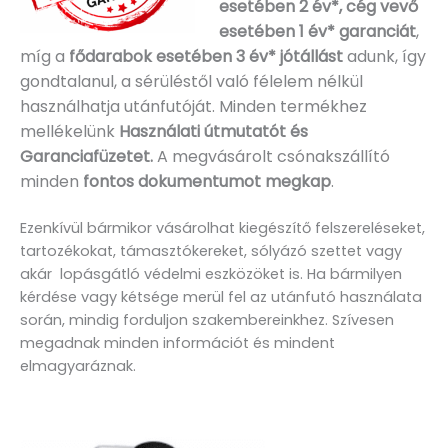
esetében 2 év*, cég vevő
esetében 1 év* garanciát
,
míg a
fődarabok esetében 3 év* jótállást
adunk, így
gondtalanul, a sérüléstől való félelem nélkül
használhatja utánfutóját. Minden termékhez
mellékelünk
Használati útmutatót és
Garanciafüzetet.
A
megvásárolt csónakszállító
minden
fontos dokumentumot megkap
.
Ezenkívül bármikor vásárolhat kiegészítő felszereléseket,
tartozékokat, támasztókereket, sólyázó szettet vagy
akár lopásgátló védelmi eszközöket is. Ha bármilyen
kérdése vagy kétsége merül fel az utánfutó használata
során, mindig forduljon szakembereinkhez. Szívesen
megadnak minden információt és mindent
elmagyaráznak.