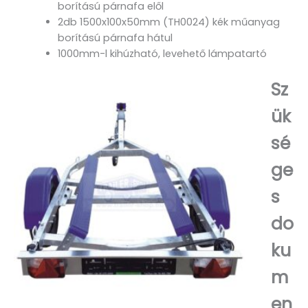
borítású párnafa elől
2db 1500x100x50mm (TH0024) kék műanyag
borítású párnafa hátul
1000mm-l kihúzható, levehető lámpatartó
Sz
ük
sé
ge
s
do
ku
m
en