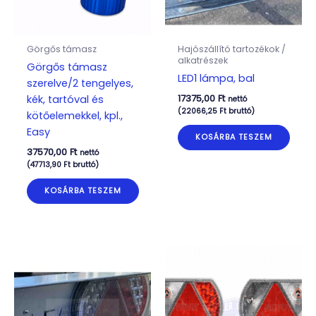
Görgős támasz
Hajószállító tartozékok /
alkatrészek
Görgős támasz
LED1 lámpa, bal
szerelve/2 tengelyes,
17375,00
Ft
kék, tartóval és
nettó
(
22066,25
Ft
bruttó)
kötőelemekkel, kpl.,
Easy
KOSÁRBA TESZEM
37570,00
Ft
nettó
(
47713,90
Ft
bruttó)
KOSÁRBA TESZEM