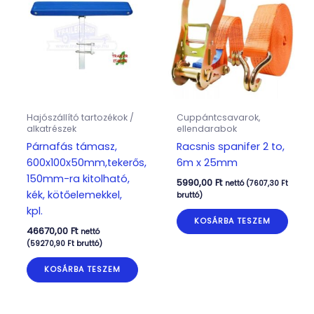
Hajószállító tartozékok /
Cuppántcsavarok,
alkatrészek
ellendarabok
Párnafás támasz,
Racsnis spanifer 2 to,
600x100x50mm,tekerős,
6m x 25mm
150mm-ra kitolható,
5990,00
Ft
nettó (
7607,30
Ft
kék, kötőelemekkel,
bruttó)
kpl.
KOSÁRBA TESZEM
46670,00
Ft
nettó
(
59270,90
Ft
bruttó)
KOSÁRBA TESZEM