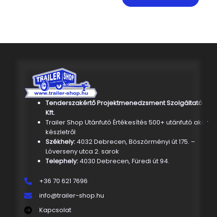
Tenderszakértő Projektmenedzsment Szolgáltató
Kft.
Trailer Shop Utánfutó Értékesítés 500+ utánfutó akár
készletről
Székhely:
4032 Debrecen, Böszörményi út 175. –
Lóverseny utca 2. sarok
Telephely:
4030 Debrecen, Füredi út 94.
+36 70 621 7696
info@trailer-shop.hu
Kapcsolat