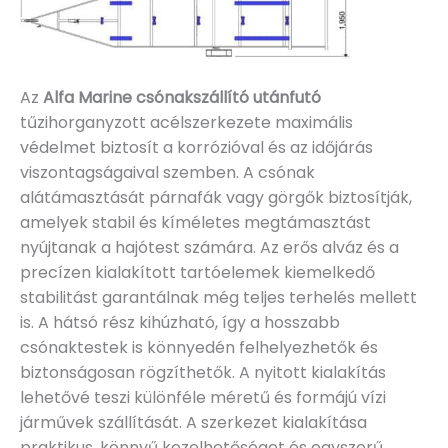
Az
Alfa Marine csónakszállító utánfutó
tűzihorganyzott acélszerkezete maximális
védelmet biztosít a korrózióval és az időjárás
viszontagságaival szemben. A csónak
alátámasztását párnafák vagy görgők biztosítják,
amelyek stabil és kíméletes megtámasztást
nyújtanak a hajótest számára. Az erős alváz és a
precízen kialakított tartóelemek kiemelkedő
stabilitást garantálnak még teljes terhelés mellett
is. A hátsó rész kihúzható, így a hosszabb
csónaktestek is könnyedén felhelyezhetők és
biztonságosan rögzíthetők. A nyitott kialakítás
lehetővé teszi különféle méretű és formájú vízi
járművek szállítását. A szerkezet kialakítása
praktikus, könnyű kezelhetőséget és egyszerű