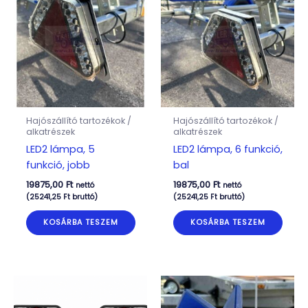
Hajószállító tartozékok /
Hajószállító tartozékok /
alkatrészek
alkatrészek
LED2 lámpa, 5
LED2 lámpa, 6 funkció,
funkció, jobb
bal
19875,00
Ft
19875,00
Ft
nettó
nettó
(
25241,25
Ft
bruttó)
(
25241,25
Ft
bruttó)
KOSÁRBA TESZEM
KOSÁRBA TESZEM