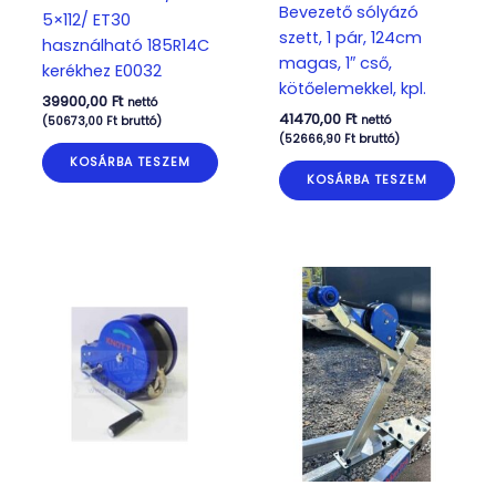
Bevezető sólyázó
5×112/ ET30
szett, 1 pár, 124cm
használható 185R14C
magas, 1″ cső,
kerékhez E0032
kötőelemekkel, kpl.
39900,00
Ft
nettó
41470,00
Ft
nettó
(
50673,00
Ft
bruttó)
(
52666,90
Ft
bruttó)
KOSÁRBA TESZEM
KOSÁRBA TESZEM