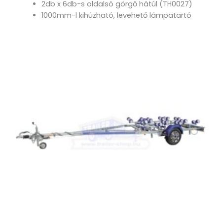
2db x 6db-s oldalsó görgő hátúl (TH0027)
1000mm-l kihúzható, levehető lámpatartó