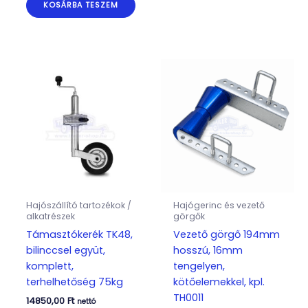
KOSÁRBA TESZEM
Hajószállító tartozékok /
Hajógerinc és vezető
alkatrészek
görgők
Támasztókerék TK48,
Vezető görgő 194mm
bilinccsel együt,
hosszú, 16mm
komplett,
tengelyen,
terhelhetőség 75kg
kötőelemekkel, kpl.
TH0011
14850,00
Ft
nettó