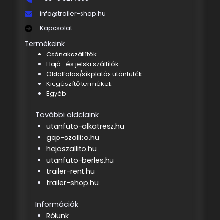
info@trailer-shop.hu
Kapcsolat
Termékeink
Csónakszállítók
Hajó- és jetski szállítók
Oldalfalas/síkplatós utánfutók
Kiegészítő termékek
Egyéb
További oldalaink
utanfuto-alkatresz.hu
gep-szallito.hu
hajoszallito.hu
utanfuto-berles.hu
trailer-rent.hu
trailer-shop.hu
Információk
Rólunk