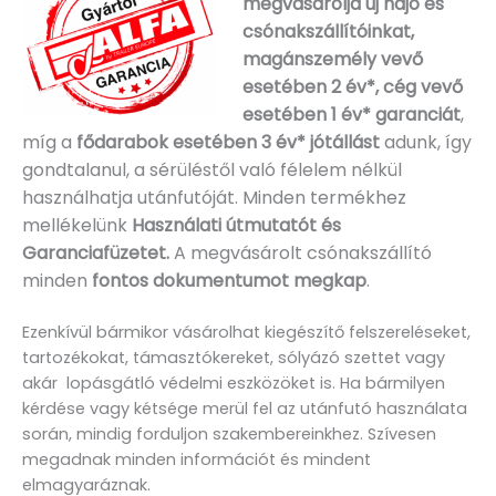
megvásárolja új hajó és
csónakszállítóinkat,
magánszemély vevő
esetében 2 év*, cég vevő
esetében 1 év* garanciát
,
míg a
fődarabok esetében 3 év* jótállást
adunk, így
gondtalanul, a sérüléstől való félelem nélkül
használhatja utánfutóját. Minden termékhez
mellékelünk
Használati útmutatót és
Garanciafüzetet.
A
megvásárolt csónakszállító
minden
fontos dokumentumot megkap
.
Ezenkívül bármikor vásárolhat kiegészítő felszereléseket,
tartozékokat, támasztókereket, sólyázó szettet vagy
akár lopásgátló védelmi eszközöket is. Ha bármilyen
kérdése vagy kétsége merül fel az utánfutó használata
során, mindig forduljon szakembereinkhez. Szívesen
megadnak minden információt és mindent
elmagyaráznak.