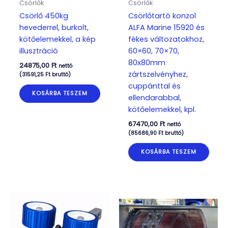
Csörlők
Csörlők
Csörlő 450kg
Csörlőtartó konzol
hevederrel, burkolt,
ALFA Marine 15920 és
kötőelemekkel, a kép
fékes változatokhoz,
illusztráció
60×60, 70×70,
80x80mm
24875,00
Ft
nettó
zártszelvényhez,
(
31591,25
Ft
bruttó)
cuppánttal és
KOSÁRBA TESZEM
ellendarabbal,
kötőelemekkel, kpl.
67470,00
Ft
nettó
(
85686,90
Ft
bruttó)
KOSÁRBA TESZEM