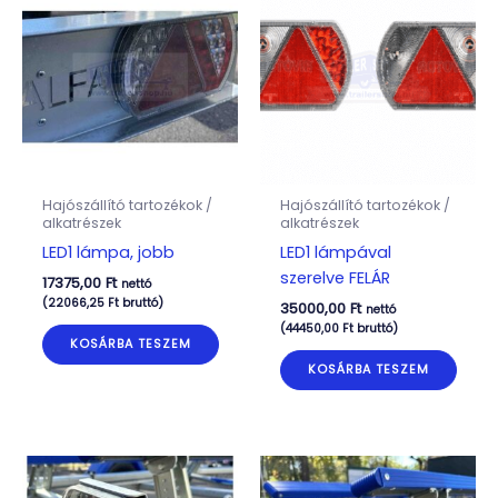
Hajószállító tartozékok /
Hajószállító tartozékok /
alkatrészek
alkatrészek
LED1 lámpa, jobb
LED1 lámpával
szerelve FELÁR
17375,00
Ft
nettó
(
22066,25
Ft
bruttó)
35000,00
Ft
nettó
(
44450,00
Ft
bruttó)
KOSÁRBA TESZEM
KOSÁRBA TESZEM