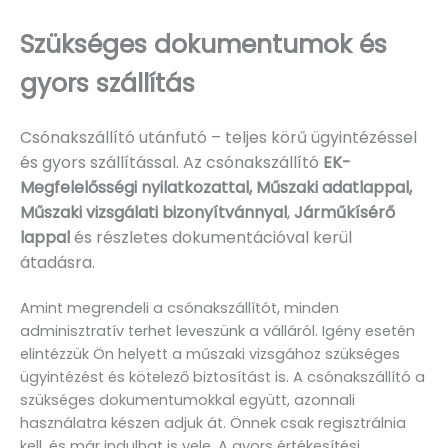
Szükséges dokumentumok és
gyors szállítás
Csónakszállító utánfutó – teljes körű ügyintézéssel
és gyors szállítással. Az csónakszállító
EK-
Megfelelősségi nyilatkozattal, Műszaki adatlappal,
Műszaki vizsgálati bizonyítvánnyal
,
Járműkísérő
lappal
és részletes dokumentációval kerül
átadásra.
Amint megrendeli a csónakszállítót, minden
adminisztratív terhet leveszünk a válláról. Igény esetén
elintézzük Ön helyett a műszaki vizsgához szükséges
ügyintézést és kötelező biztosítást is. A csónakszállító a
szükséges dokumentumokkal együtt, azonnali
használatra készen adjuk át. Önnek csak regisztrálnia
kell, és már indulhat is vele. A gyors értékesítési