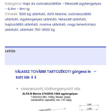
Egytengelyes,
Kategória:
Hajó és csónakszállítók - fékezett egytengelyes
7,45(8,45)x1,98m,
- 6,4m - 8m-ig
1500kg,
Címkék:
1500 kg utánfutó
,
ALFA Marine
,
csónakszállító
fékezett,
utánfutó
,
egytengelyes utánfutó
,
fékezett utánfutó
,
görgős,
hajószállító utánfutó
,
marine utánfutó
,
nagy teherbírású
csónakszállító,
utánfutó
,
utánfutó 750-3500 kg
hajószállító,
max.
7,4m
hajóig
Leírás
mennyiség
További információk
VÁLASSZ TOVÁBBI TARTOZÉKOT! görgess le –
katt ide ⇓⇓
csavarozott, tűzihorganyzott váz