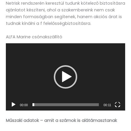
Netrisk rendszerén keresztül tudunk kötelező biztosításra
ajánlatot készíteni, ahol a szakembereink nem csak
minden formaságban segítenek, hanem akciós árat is
tudnak kínálni a f felelősségbiztosításra.
ALFA Marine csónakszállító
Videólejátszó
00:00
00:11
Műszaki adatok – amit a számok is alátámasztanak