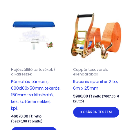
Hajószállító tartozékok /
Cuppántcsavarok,
alkatrészek
ellendarabok
Párnafás támasz,
Racsnis spanifer 2 to,
600x100x50mm,tekerős,
6m x 25mm
150mm-ra kitolható,
5990,00
Ft
nettó (
7607,30
Ft
kék, kötőelemekkel,
bruttó)
kpl.
KOSÁRBA TESZEM
46670,00
Ft
nettó
(
59270,90
Ft
bruttó)