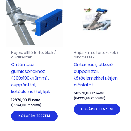
Hajószállító tartozékok /
Hajószállító tartozékok /
alkatrészek
alkatrészek
Orrtámasz
Orrtámasz, ütköző
gumicsónakhoz
cuppánttal,
(300x100x40mm),
kötőelemekkel Kérjen
cuppánttal,
ajánlatot!
kötőelemekkel, kpl.
50570,00
Ft
nettó
(
64223,90
Ft
bruttó)
12870,00
Ft
nettó
(
16344,90
Ft
bruttó)
KOSÁRBA TESZEM
KOSÁRBA TESZEM