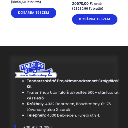
(
18859,50
Ft
bruttó)
20670,00
Ft
nettó
(
26250,90
Ft
bruttó)
KOSÁRBA TESZEM
KOSÁRBA TESZEM
Tenderszakértő Projektmenedzsment Szolgáltató
Kft.
Trailer Shop Utánfutó Értékesítés 500+ utánfutó akár
készletről
Székhely:
4032 Debrecen, Böszörményi út 175. –
Lóverseny utca 2. sarok
Telephely:
4030 Debrecen, Füredi út 94.
+36 70 621 7696