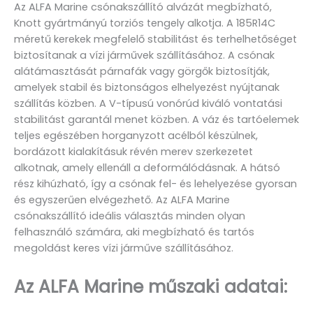
Az ALFA Marine csónakszállító alvázát megbízható,
Knott gyártmányú torziós tengely alkotja. A 185R14C
méretű kerekek megfelelő stabilitást és terhelhetőséget
biztosítanak a vízi járművek szállításához. A csónak
alátámasztását párnafák vagy görgők biztosítják,
amelyek stabil és biztonságos elhelyezést nyújtanak
szállítás közben. A V-típusú vonórúd kiváló vontatási
stabilitást garantál menet közben. A váz és tartóelemek
teljes egészében horganyzott acélból készülnek,
bordázott kialakításuk révén merev szerkezetet
alkotnak, amely ellenáll a deformálódásnak. A hátsó
rész kihúzható, így a csónak fel- és lehelyezése gyorsan
és egyszerűen elvégezhető. Az ALFA Marine
csónakszállító ideális választás minden olyan
felhasználó számára, aki megbízható és tartós
megoldást keres vízi járműve szállításához.
Az ALFA Marine műszaki adatai: