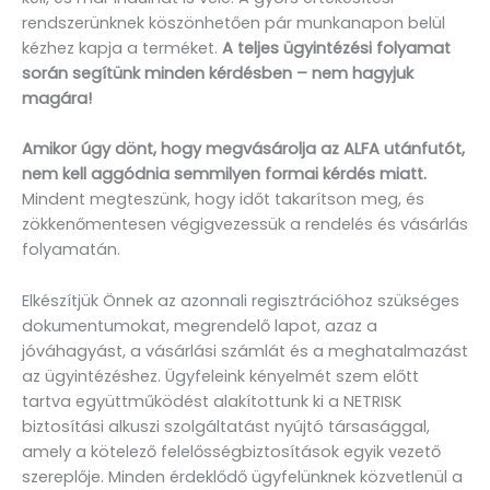
rendszerünknek köszönhetően pár munkanapon belül
kézhez kapja a terméket.
A teljes ügyintézési folyamat
során segítünk minden kérdésben – nem hagyjuk
magára!
Amikor úgy dönt, hogy megvásárolja az ALFA utánfutót,
nem kell aggódnia semmilyen formai kérdés miatt.
Mindent megteszünk, hogy időt takarítson meg, és
zökkenőmentesen végigvezessük a rendelés és vásárlás
folyamatán.
Elkészítjük Önnek az azonnali regisztrációhoz szükséges
dokumentumokat, megrendelő lapot, azaz a
jóváhagyást, a vásárlási számlát és a meghatalmazást
az ügyintézéshez. Ügyfeleink kényelmét szem előtt
tartva együttműködést alakítottunk ki a NETRISK
biztosítási alkuszi szolgáltatást nyújtó társasággal,
amely a kötelező felelősségbiztosítások egyik vezető
szereplője. Minden érdeklődő ügyfelünknek közvetlenül a