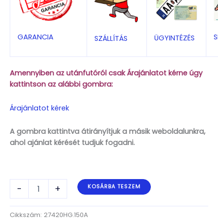
S
GARANCIA
ÜGYINTÉZÉS
SZÁLLÍTÁS
Amennyiben az utánfutóról csak Árajánlatot kérne úgy
kattintson az alábbi gombra:
Árajánlatot kérek
A gombra kattintva átirányítjuk a másik weboldalunkra,
ahol ajánlat kérését tudjuk fogadni.
ALFA-
-
+
KOSÁRBA TESZEM
B
Marine
27420HG.150A
Cikkszám:
27420HG.150A