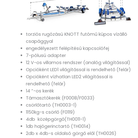
torziós rugózású KNOTT futómű kúpos vízálló
csapággyal
engedélyezett felépítésű kapcsolófej
7-pólusú adapter
12 V-os villamos rendszer (analóg világítással)
Opcióként LED1 világítással is rendelhető (felár)
Opcióként vízhatlan LED2 világítással is
rendelhető (felár)
14 ”-os kerék
Támasztókerék (F0008/F0033)
csörlőtartó (TH0003-1)
1150kg-s csörlő (F0119)
4db középgörgő(TH0011-1)
1db hajógerinctartó (TH0014)
2db x 4db-s oldalsó görgő elől (TH0026)