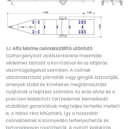
Az
Alfa Marine csónakszállító utánfutó
tűzihorganyzott acélszerkezete maximális
védelmet biztosít a korrózióval és az időjárás
viszontagságaival szemben. A csónak
alátámasztását párnafák vagy görgők biztosítják,
amelyek stabil és kíméletes megtámasztást
nyújtanak a hajótest számára. Az erős alváz és a
precízen kialakított tartóelemek kiemelkedő
stabilitást garantálnak még teljes terhelés mellett
is. A hátsó rész kihúzható, így a hosszabb
csónaktestek is könnyedén felhelyezhetők és
biztonságosan rögzíthetők. A nyitott kialakítás