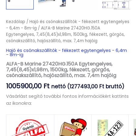
Kezdőlap
/
Hajó és csónakszállítók - fékezett egytengelyes
- 6,4m - 8m-ig
/ ALFA-B Marine 27420HG.150A
Egytengelyes, 7,45(8,45)x1,98m, 1500kg, fékezett, görgős,
csónakszállító, hajószállító, max. 7,4m hajóig
Hajó és csónakszállítók - fékezett egytengelyes - 6,4m
- 8m-ig
ALFA-B Marine 27420HG.150A Egytengelyes,
7,45(8,45)x1,98m, 1500kg, fékezett, görgős,
csónakszállító, hajószállító, max. 7,4m hajóig
1005900,00
Ft
nettó (
1277493,00
Ft
bruttó)
Vásárlást segítő további fontos információkért kattints
az ikonokra: