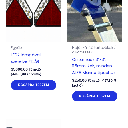
Egyéb
Hajószállító tartozékok /
alkatrészek
LED2 lámpával
Orrtámasz 3″x3″,
szerelve FELÁR
115mm, kék, minden
35000,00
Ft
nettó
ALFA Marine típushoz
(
44450,00
Ft
bruttó)
3250,00
Ft
nettó (
4127,50
Ft
KOSÁRBA TESZEM
bruttó)
KOSÁRBA TESZEM