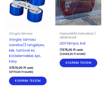
Görgős támasz
Hajószállító tartozékok /
alkatrészek
Görgős támasz
LED1 lámpa, bal
szerelve/2 tengelyes,
17375,00
Ft
kék, tartóval és
nettó
(
22066,25
Ft
bruttó)
kötőelemekkel, kpl.,
Easy
KOSÁRBA TESZEM
37570,00
Ft
nettó
(
47713,90
Ft
bruttó)
KOSÁRBA TESZEM