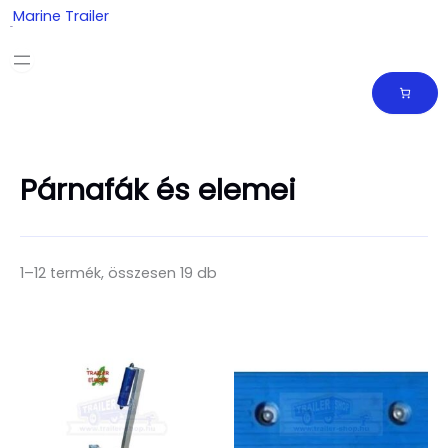
Skip
Marine Trailer
to
content
Párnafák és elemei
1–12 termék, összesen 19 db