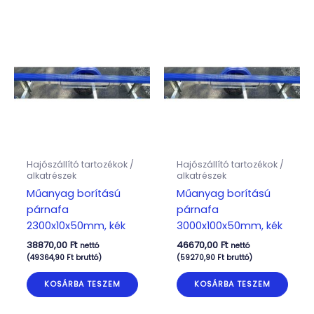
Hajószállító tartozékok /
Hajószállító tartozékok /
alkatrészek
alkatrészek
Műanyag borítású
Műanyag borítású
párnafa
párnafa
2300x10x50mm, kék
3000x100x50mm, kék
38870,00
Ft
46670,00
Ft
nettó
nettó
(
49364,90
Ft
bruttó)
(
59270,90
Ft
bruttó)
KOSÁRBA TESZEM
KOSÁRBA TESZEM