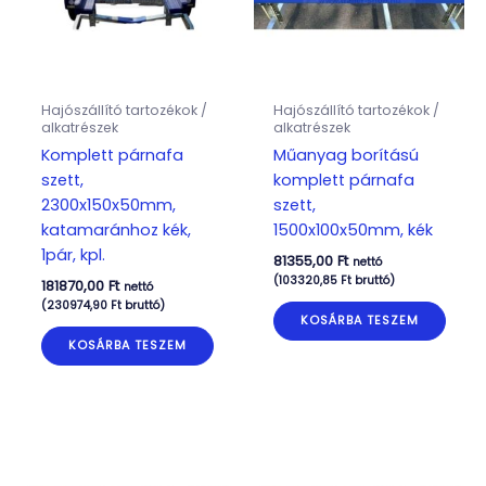
Hajószállító tartozékok /
Hajószállító tartozékok /
alkatrészek
alkatrészek
Komplett párnafa
Műanyag borítású
szett,
komplett párnafa
2300x150x50mm,
szett,
katamaránhoz kék,
1500x100x50mm, kék
1pár, kpl.
81355,00
Ft
nettó
(
103320,85
Ft
bruttó)
181870,00
Ft
nettó
(
230974,90
Ft
bruttó)
KOSÁRBA TESZEM
KOSÁRBA TESZEM