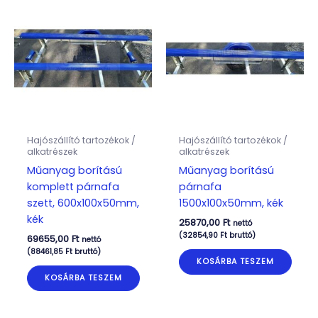
Hajószállító tartozékok /
Hajószállító tartozékok /
alkatrészek
alkatrészek
Műanyag borítású
Műanyag borítású
komplett párnafa
párnafa
szett, 600x100x50mm,
1500x100x50mm, kék
kék
25870,00
Ft
nettó
(
32854,90
Ft
bruttó)
69655,00
Ft
nettó
(
88461,85
Ft
bruttó)
KOSÁRBA TESZEM
KOSÁRBA TESZEM