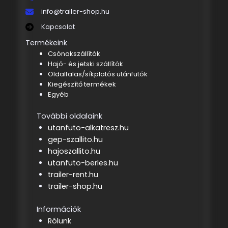
info@trailer-shop.hu
Kapcsolat
Termékeink
Csónakszállítók
Hajó- és jetski szállítók
Oldalfalas/síkplatós utánfutók
Kiegészítő termékek
Egyéb
További oldalaink
utanfuto-alkatresz.hu
gep-szallito.hu
hajoszallito.hu
utanfuto-berles.hu
trailer-rent.hu
trailer-shop.hu
Információk
Rólunk