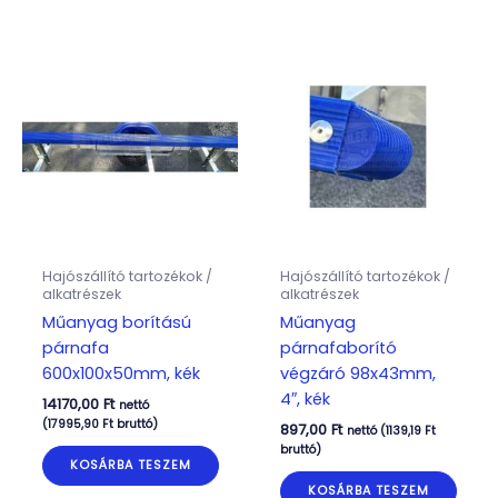
Hajószállító tartozékok /
Hajószállító tartozékok /
alkatrészek
alkatrészek
Műanyag borítású
Műanyag
párnafa
párnafaborító
600x100x50mm, kék
végzáró 98x43mm,
4″, kék
14170,00
Ft
nettó
(
17995,90
Ft
bruttó)
897,00
Ft
nettó (
1139,19
Ft
bruttó)
KOSÁRBA TESZEM
KOSÁRBA TESZEM