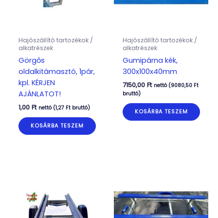
Hajószállító tartozékok /
Hajószállító tartozékok /
alkatrészek
alkatrészek
Görgős
Gumipárna kék,
oldalkitámasztó, 1pár,
300x100x40mm
kpl. KÉRJEN
7150,00
Ft
nettó (
9080,50
Ft
AJÁNLATOT!
bruttó)
1,00
Ft
nettó (
1,27
Ft
bruttó)
KOSÁRBA TESZEM
KOSÁRBA TESZEM