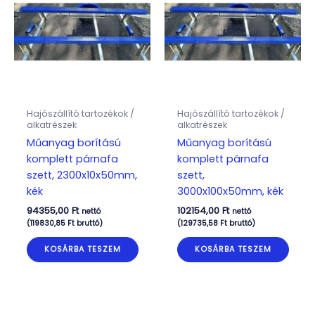
Hajószállító tartozékok /
Hajószállító tartozékok /
alkatrészek
alkatrészek
Műanyag borítású
Műanyag borítású
komplett párnafa
komplett párnafa
szett, 2300x10x50mm,
szett,
kék
3000x100x50mm, kék
94355,00
Ft
102154,00
Ft
nettó
nettó
(
119830,85
Ft
bruttó)
(
129735,58
Ft
bruttó)
KOSÁRBA TESZEM
KOSÁRBA TESZEM