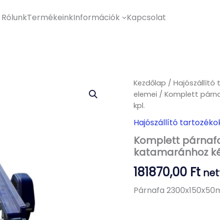
Rólunk
Termékeink
Információk
Kapcsolat
Kezdőlap
/
Hajószállító 
elemei
/ Komplett párna
kpl.
Hajószállító tartozéko
Komplett párnafa
katamaránhoz kék,
181870,00
Ft
net
Párnafa 2300x150x50m