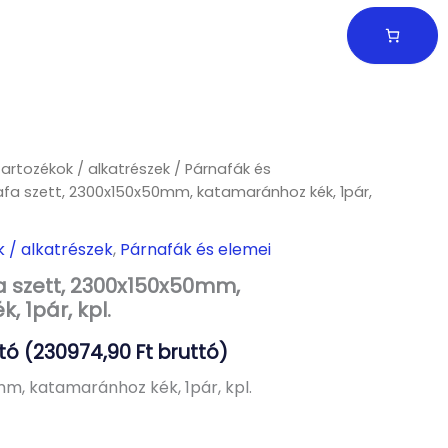
tartozékok / alkatrészek
/
Párnafák és
fa szett, 2300x150x50mm, katamaránhoz kék, 1pár,
k / alkatrészek
,
Párnafák és elemei
 szett, 2300x150x50mm,
 1pár, kpl.
tó (
230974,90
Ft
bruttó)
m, katamaránhoz kék, 1pár, kpl.