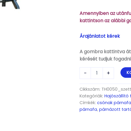
Amennyiben az utánfut
kattintson az alábbi 
Árajánlatot kérek
A gombra kattintva áti
kérését tudjuk fogadni
Komplett
-
+
K
párnafa
szett,
2300x150x50mm,
Cikkszám:
TH0050_szet
katamaránhoz
Kategóriák:
Hajószállító
kék,
Címkék:
csónak párnaf
1pár,
párnafa
,
párnázott tart
kpl.
mennyiség