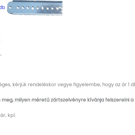
 db
séges, kérjük rendeléskor vegye figyelembe, hogy az ár 1 
 meg, milyen méretű zártszelvényre kívánja felszerelni a
r, kpl.