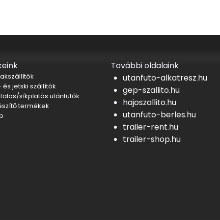
eink
További oldalaink
akszállítók
utanfuto-alkatresz.hu
 és jetski szállítók
gep-szallito.hu
falas/síkplatós utánfutók
hajoszallito.hu
észítő termékek
utanfuto-berles.hu
b
trailer-rent.hu
trailer-shop.hu