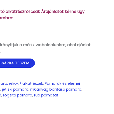
ó alkatrészről csak Árajánlatot kérne úgy
gombra:
rányítjuk a másik weboldalunkra, ahol ajánlat
.
OSÁRBA TESZEM
t
 tartozékok / alkatrészek
,
Párnafák és elemei
a
,
jet ski párnafa
,
műanyag borítású párnafa
,
ó
,
rögzítő párnafa
,
rúd párnazat