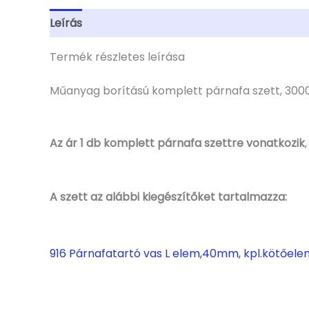
Leírás
További információk
Termék részletes leírása
Műanyag borítású komplett párnafa szett, 3000x
Az ár 1 db komplett párnafa szettre vonatkozik
A szett az alábbi kiegészítőket tartalmazza:
916 Párnafatartó vas L elem,40mm, kpl.kötőele