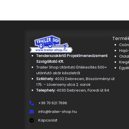
Termék
Csón
Hajó-
Tenderszakértő Projektmenedzsment
Oldal
Szolgáltató Kft.
Kieg
Trailer Shop Utánfutó Értékesítés 500+
Egyé
utánfutó akár készletről
Székhely:
4032 Debrecen, Böszörményi út
175. – Lóverseny utca 2. sarok
Telephely:
4030 Debrecen, Füredi út 94.
+36 70 621 7696
info@trailer-shop.hu
Kapcsolat