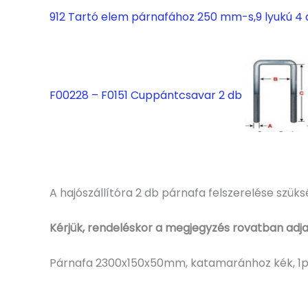
912 Tartó elem párnafához 250 mm-s,9 lyukú 4
F00228 – F0151 Cuppántcsavar 2 db
A hajószállítóra 2 db párnafa felszerelése szük
Kérjük, rendeléskor a megjegyzés rovatban adja
Párnafa 2300x150x50mm, katamaránhoz kék, 1pá