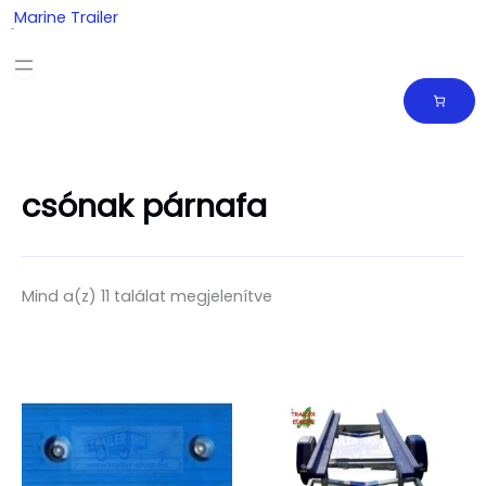
Skip
Marine Trailer
to
content
csónak párnafa
Mind a(z) 11 találat megjelenítve