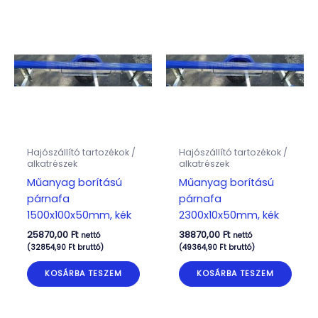
Hajószállító tartozékok /
Hajószállító tartozékok /
alkatrészek
alkatrészek
Műanyag borítású
Műanyag borítású
párnafa
párnafa
1500x100x50mm, kék
2300x10x50mm, kék
25870,00
Ft
38870,00
Ft
nettó
nettó
(
32854,90
Ft
bruttó)
(
49364,90
Ft
bruttó)
KOSÁRBA TESZEM
KOSÁRBA TESZEM