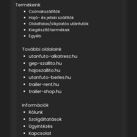
Termékeink
Csónakszállítók
Hajó- és jetski szállítók
Oldalfalas/síkplatós utánfutók
Kiegészítő termékek
Egyéb
További oldalaink
utanfuto-alkatresz.hu
gep-szallito.hu
hajoszallito.hu
utanfuto-berles.hu
trailer-rent.hu
trailer-shop.hu
Információk
Rólunk
Szolgáltatások
Ügyintézés
Kapcsolat