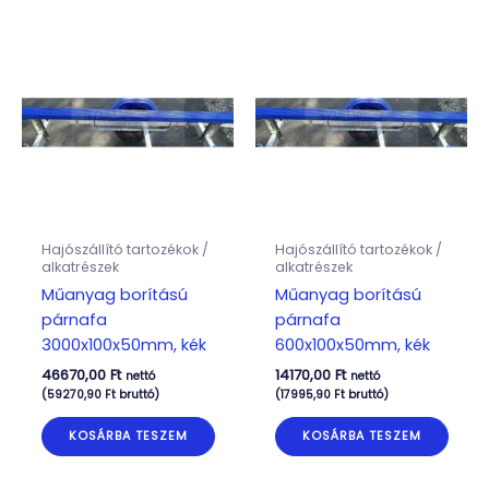
Hajószállító tartozékok /
Hajószállító tartozékok /
alkatrészek
alkatrészek
Műanyag borítású
Műanyag borítású
párnafa
párnafa
3000x100x50mm, kék
600x100x50mm, kék
46670,00
Ft
14170,00
Ft
nettó
nettó
(
59270,90
Ft
bruttó)
(
17995,90
Ft
bruttó)
KOSÁRBA TESZEM
KOSÁRBA TESZEM