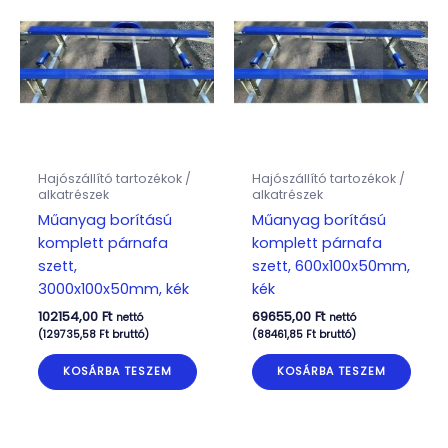
Hajószállító tartozékok /
Hajószállító tartozékok /
alkatrészek
alkatrészek
Műanyag borítású
Műanyag borítású
komplett párnafa
komplett párnafa
szett,
szett, 600x100x50mm,
3000x100x50mm, kék
kék
102154,00
Ft
69655,00
Ft
nettó
nettó
(
129735,58
Ft
bruttó)
(
88461,85
Ft
bruttó)
KOSÁRBA TESZEM
KOSÁRBA TESZEM