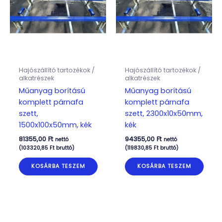
Hajószállító tartozékok /
Hajószállító tartozékok /
alkatrészek
alkatrészek
Műanyag borítású
Műanyag borítású
komplett párnafa
komplett párnafa
szett,
szett, 2300x10x50mm,
1500x100x50mm, kék
kék
81355,00
Ft
94355,00
Ft
nettó
nettó
(
103320,85
Ft
bruttó)
(
119830,85
Ft
bruttó)
KOSÁRBA TESZEM
KOSÁRBA TESZEM