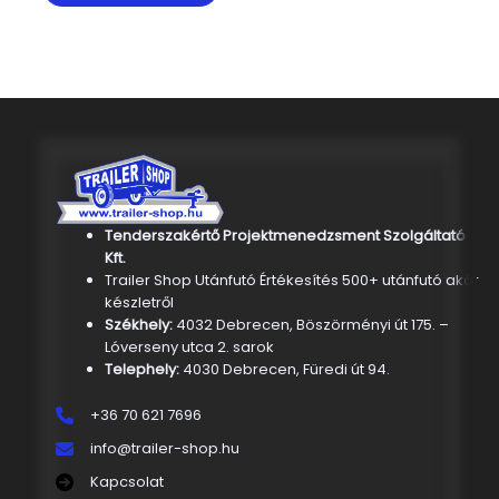
Tenderszakértő Projektmenedzsment Szolgáltató
Kft.
Trailer Shop Utánfutó Értékesítés 500+ utánfutó akár
készletről
Székhely:
4032 Debrecen, Böszörményi út 175. –
Lóverseny utca 2. sarok
Telephely:
4030 Debrecen, Füredi út 94.
+36 70 621 7696
info@trailer-shop.hu
Kapcsolat