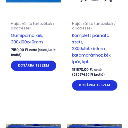
Hajószállító tartozékok /
Hajószállító tartozékok /
alkatrészek
alkatrészek
Gumipárna kék,
Komplett párnafa
300x100x40mm
szett,
2300x150x50mm,
7150,00
Ft
nettó (
9080,50
Ft
katamaránhoz kék,
bruttó)
1pár, kpl.
KOSÁRBA TESZEM
181870,00
Ft
nettó
(
230974,90
Ft
bruttó)
KOSÁRBA TESZEM