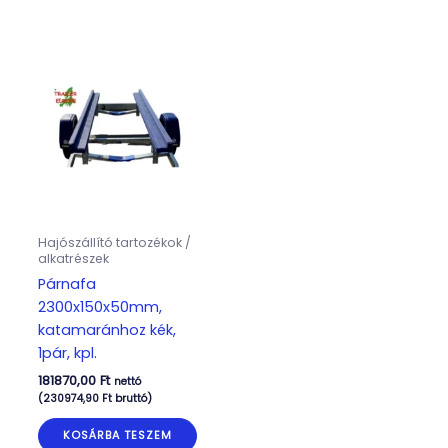
Hajószállító tartozékok /
alkatrészek
Párnafa
2300x150x50mm,
katamaránhoz kék,
1pár, kpl.
181870,00
Ft
nettó
(
230974,90
Ft
bruttó)
KOSÁRBA TESZEM