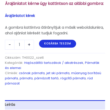
Árajánlatot kérne úgy kattintson az alábbi gombra:
Árajánlatot kérek
A gombra kattintva átirányítjuk a másik weboldalunkra,
ahol ajánlat kérését tudjuk fogadni.
Műanyag
-
+
KOSÁRBA TESZEM
borítású
komplett
párnafa
Cikkszám:
TH0022_szett
szett,
Kategóriák:
Hajószállító tartozékok / alkatrészek
,
Párnafák
3000x100x50mm,
és elemei
kék
Címkék:
csónak párnafa
,
jet ski párnafa
,
műanyag borítású
mennyiség
párnafa
,
párnafa
,
párnázott tartó
,
rögzítő párnafa
,
rúd
párnazat
Leírás