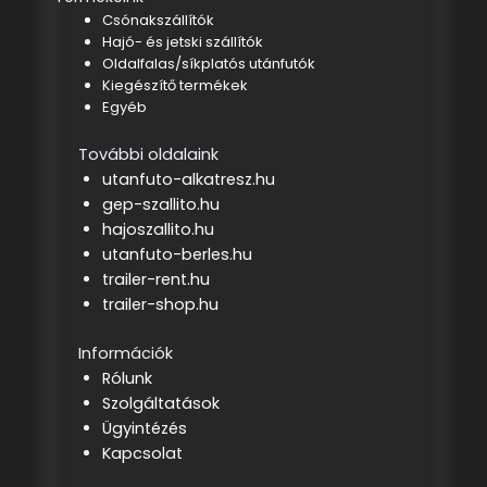
Csónakszállítók
Hajó- és jetski szállítók
Oldalfalas/síkplatós utánfutók
Kiegészítő termékek
Egyéb
További oldalaink
utanfuto-alkatresz.hu
gep-szallito.hu
hajoszallito.hu
utanfuto-berles.hu
trailer-rent.hu
trailer-shop.hu
Információk
Rólunk
Szolgáltatások
Ügyintézés
Kapcsolat