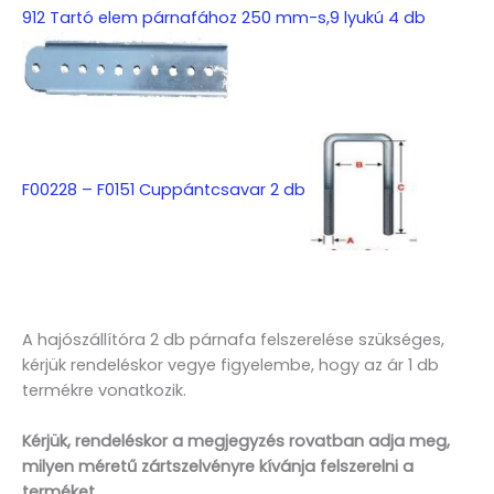
912 Tartó elem párnafához 250 mm-s,9 lyukú 4 db
F00228 – F0151 Cuppántcsavar 2 db
A hajószállítóra 2 db párnafa felszerelése szükséges,
kérjük rendeléskor vegye figyelembe, hogy az ár 1 db
termékre vonatkozik.
Kérjük, rendeléskor a megjegyzés rovatban adja meg,
milyen méretű zártszelvényre kívánja felszerelni a
terméket.