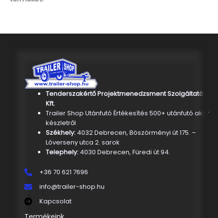
Tenderszakértő Projektmenedzsment Szolgáltató
Kft.
Trailer Shop Utánfutó Értékesítés 500+ utánfutó akár
készletről
Székhely:
4032 Debrecen, Böszörményi út 175. –
Lóverseny utca 2. sarok
Telephely:
4030 Debrecen, Füredi út 94.
+36 70 621 7696
info@trailer-shop.hu
Kapcsolat
Termékeink