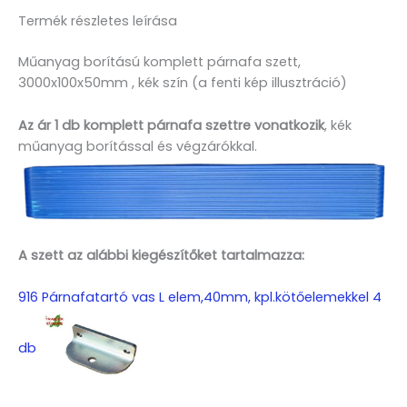
Termék részletes leírása
Műanyag borítású komplett párnafa szett,
3000x100x50mm , kék szín (a fenti kép illusztráció)
Az ár 1 db komplett párnafa szettre vonatkozik
, kék
műanyag borítással és végzárókkal.
A szett az alábbi kiegészítőket tartalmazza:
916 Párnafatartó vas L elem,40mm, kpl.kötőelemekkel 4
db