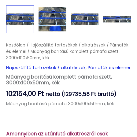
Kezdőlap
/
Hajószállító tartozékok / alkatrészek
/
Párnafák
és elemei
/ Műanyag borítású komplett párnafa szett,
3000x100x50mm, kék
Hajószállító tartozékok / alkatrészek
,
Párnafák és elemei
Műanyag borítású komplett párnafa szett,
3000x100x50mm, kék
102154,00
Ft
nettó (
129735,58
Ft
bruttó)
Műanyag borítású párnafa 3000x100x50mm, kék
Amennyiben az utánfutó alkatrészről csak